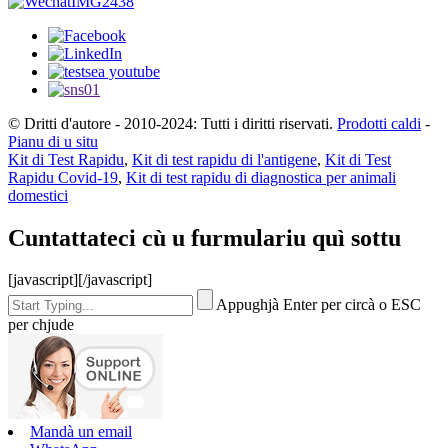
© Dritti d'autore - 2010-2024: Tutti i diritti riservati.
Prodotti caldi
-
Pianu di u situ
Kit di Test Rapidu
,
Kit di test rapidu di l'antigene
,
Kit di Test
Rapidu Covid-19
,
Kit di test rapidu di diagnostica per animali
domestici
Cuntattateci cù u furmulariu quì sottu
[javascript]
[/javascript]
Appughjà Enter per circà o ESC
per chjude
Mandà un email