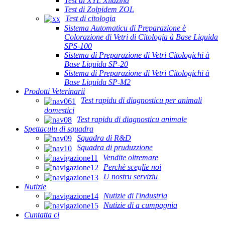
Test di XYL Xilazina
Test di Zolpidem ZOL
Test di citologia
Sistema Automaticu di Preparazione è
Colorazione di Vetri di Citologia à Base Liquida
SPS-100
Sistema di Preparazione di Vetri Citologichi à
Base Liquida SP-20
Sistema di Preparazione di Vetri Citologichi à
Base Liquida SP-M2
Prodotti Veterinarii
Test rapidu di diagnosticu per animali
domestici
Test rapidu di diagnosticu animale
Spettaculu di squadra
Squadra di R&D
Squadra di pruduzzione
Vendite oltremare
Perchè sceglie noi
U nostru serviziu
Nutizie
Nutizie di l'industria
Nutizie di a cumpagnia
Cuntatta ci