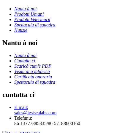
Nantu à noi
Prodotti Umani
Prodotti Veterinarii
Spettaculu di squadra
Nutizie
Nantu à noi
Nantu à noi
Cuntatta ci
Scaricà cum'è PDF
Visita di a fabbrica
Certificatu onorariu
Spettaculu di squadra
cuntatta ci
E-mail:
sales@testsealabs.com
Telefunu:
86-13777885335/86-57188600160