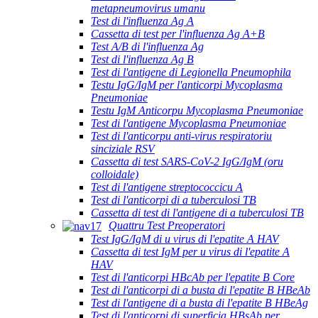
metapneumovirus umanu
Test di l'influenza Ag A
Cassetta di test per l'influenza Ag A+B
Test A/B di l'influenza Ag
Test di l'influenza Ag B
Test di l'antigene di Legionella Pneumophila
Testu IgG/IgM per l'anticorpi Mycoplasma
Pneumoniae
Testu IgM Anticorpu Mycoplasma Pneumoniae
Test di l'antigene Mycoplasma Pneumoniae
Test di l'anticorpu anti-virus respiratoriu
sinciziale RSV
Cassetta di test SARS-CoV-2 IgG/IgM (oru
colloidale)
Test di l'antigene streptococcicu A
Test di l'anticorpi di a tuberculosi TB
Cassetta di test di l'antigene di a tuberculosi TB
Quattru Test Preoperatori
Test IgG/IgM di u virus di l'epatite A HAV
Cassetta di test IgM per u virus di l'epatite A
HAV
Test di l'anticorpi HBcAb per l'epatite B Core
Test di l'anticorpi di a busta di l'epatite B HBeAb
Test di l'antigene di a busta di l'epatite B HBeAg
Test di l'anticorpi di superficia HBsAb per