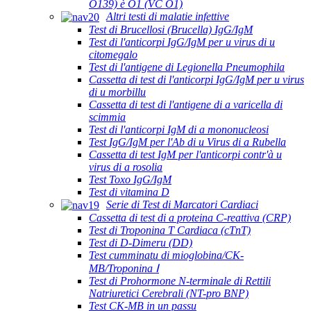
O139) è O1 (VC O1)
Altri testi di malatie infettive
Test di Brucellosi (Brucella) IgG/IgM
Test di l'anticorpi IgG/IgM per u virus di u
citomegalo
Test di l'antigene di Legionella Pneumophila
Cassetta di test di l'anticorpi IgG/IgM per u virus
di u morbillu
Cassetta di test di l'antigene di a varicella di
scimmia
Test di l'anticorpi IgM di a mononucleosi
Test IgG/IgM per l'Ab di u Virus di a Rubella
Cassetta di test IgM per l'anticorpi contr'à u
virus di a rosolia
Test Toxo IgG/IgM
Test di vitamina D
Serie di Test di Marcatori Cardiaci
Cassetta di test di a proteina C-reattiva (CRP)
Test di Troponina T Cardiaca (cTnT)
Test di D-Dimeru (DD)
Test cumminatu di mioglobina/CK-
MB/Troponina Ⅰ
Test di Prohormone N-terminale di Rettili
Natriuretici Cerebrali (NT-pro BNP)
Test CK-MB in un passu