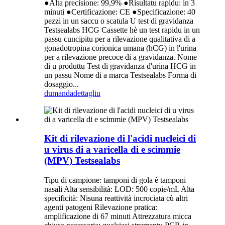
●Alta precisione: 99,9% ●Risultatu rapidu: in 3
minuti ●Certificazione: CE ●Specificazione: 40
pezzi in un saccu o scatula U test di gravidanza
Testsealabs HCG Cassette hè un test rapidu in un
passu cuncipitu per a rilevazione qualitativa di a
gonadotropina corionica umana (hCG) in l'urina
per a rilevazione precoce di a gravidanza. Nome
di u produttu Test di gravidanza d'urina HCG in
un passu Nome di a marca Testsealabs Forma di
dosaggio...
dumanda
dettagliu
Kit di rilevazione di l'acidi nucleici di
u virus di a varicella di e scimmie
(MPV) Testsealabs
Tipu di campione: tamponi di gola è tamponi
nasali Alta sensibilità: LOD: 500 copie/mL Alta
specificità: Nisuna reattività incrociata cù altri
agenti patogeni Rilevazione pratica:
amplificazione di 67 minuti Attrezzatura micca