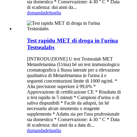
sia domesticu * Conservazione: 4-30 ° C * Data
di scadenza: dui anni da...
dumanda
dettagliu
Test rapidu MET di droga in l'urina
Testsealabs
[INTRODUZIONE] U test Testsealab MET
Metanfetamina (Urina) hè un test immunologicu
cromatograficu à flussu laterale per a rilevazione
qualitativa di Metanfetamina in l'urina à e
seguenti concentrazioni limite di 1000 ng/ml. *
Alta precisione superiore à 99,6% *
Approvazione di certificazione CE * Risultatu di
u test rapidu in 5 minuti * Campioni d'urina o di
saliva dispunibili * Facile da aduprà, ùn hè
necessariu alcun strumentu o reagente
supplementu * Adattu sia per l'usu prufessiunale
sia domesticu * Conservazione: 4-30 ° C * Data
di scadenza: dui anni da a data di...
dumanda
dettagliu