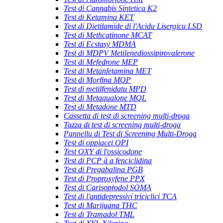
Test di Cannabis Sintetica K2
Test di Ketamina KET
Test di Dietilamide di l'Acidu Lisergicu LSD
Test di Methcatinone MCAT
Test di Ecstasy MDMA
Test di MDPV Metilenediossipirovalerone
Test di Mefedrone MEP
Test di Metanfetamina MET
Test di Morfina MOP
Test di metilfenidatu MPD
Test di Metaqualone MQL
Test di Metadone MTD
Cassetta di test di screening multi-droga
Tazza di test di screening multi-droga
Pannellu di Test di Screening Multi-Droga
Test di oppiacei OPI
Test OXY di l'ossicodone
Test di PCP à a fenciclidina
Test di Pregabalina PGB
Test di Proproxyfene PPX
Test di Carisoprodol SOMA
Test di l'antidepressivi triciclici TCA
Test di Marijuana THC
Test di Tramadol TML