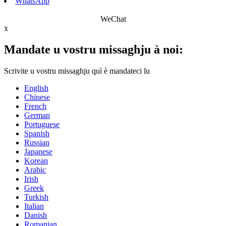
WhatsApp
WeChat
x
Mandate u vostru missaghju à noi:
Scrivite u vostru missaghju quì è mandateci lu
English
Chinese
French
German
Portuguese
Spanish
Russian
Japanese
Korean
Arabic
Irish
Greek
Turkish
Italian
Danish
Romanian