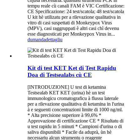
chjusa necessaria: qualsiasi strumentu PCR in
tempu reale cù canali FAM è VIC Certificazione:
CE Specificazione: 24 test/scatola; 48 test/scatola
U kit hè utilizatu per a rilevazione qualitativa in
vitro di casi suspettati di Monkeypox Virus
(MPV), casi raggruppati è altri casi chì devenu
esse diagnosticati per Monkeypox Virus in...
dumanda
dettagliu
Kit di test KET Ket di Test Rapidu
Doa di Testsealabs cù CE
[INTRODUZIONE] U test di ketamina
Testsealab KET KET (urina) hè un test
immunologicu cromatograficu à flussu laterale
per a rilevazione qualitativa di ketamina in l'urina
à e seguenti concentrazioni limite di 1000 ng/ml.
* Alta precisione superiore à 99,6% *
Approvazione di certificazione CE * Risultatu di
u test rapidu in 5 minuti * Campioni d'urina o di
saliva dispunibili * Facile da aduprà, ùn hè
necessariu alcun strumentu o reagente