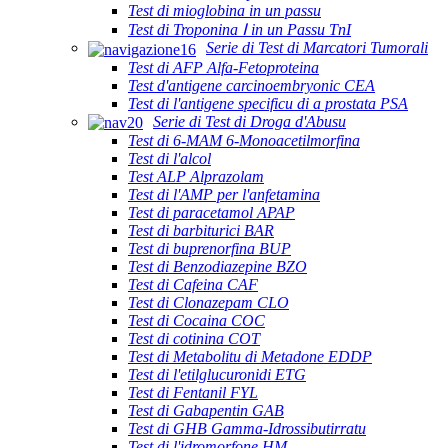
Test di mioglobina in un passu
Test di Troponina Ⅰ in un Passu TnI
Serie di Test di Marcatori Tumorali
Test di AFP Alfa-Fetoproteina
Test d'antigene carcinoembryonic CEA
Test di l'antigene specificu di a prostata PSA
Serie di Test di Droga d'Abusu
Test di 6-MAM 6-Monoacetilmorfina
Test di l'alcol
Test ALP Alprazolam
Test di l'AMP per l'anfetamina
Test di paracetamol APAP
Test di barbiturici BAR
Test di buprenorfina BUP
Test di Benzodiazepine BZO
Test di Cafeina CAF
Test di Clonazepam CLO
Test di Cocaina COC
Test di cotinina COT
Test di Metabolitu di Metadone EDDP
Test di l'etilglucuronidi ETG
Test di Fentanil FYL
Test di Gabapentin GAB
Test di GHB Gamma-Idrossibutirratu
Test di l'idromorfone HM