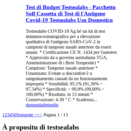
Test di Budget Testsealabs - Pacchettu
Solf Cassetta di Test di l'Antigene
Covid-19 Testsealabs Usu Domesticu
Testsealabs COVID-19 Ag hè un kit di test
immunocromatograficu per a rilevazione
qualitativa di l'antigenu SARS-CoV-2 in
campioni di tampone nasale anteriore da esseri
umani. * Certificazione CE N. 1434 per l'autotest
* Appruvatu da u guvernu australianu TGA,
Amministrazione di i Beni Terapeutici *
Campione: Tampone nasale anteriore *
Umanizatu: Evitate u discomfort è u
sanguinamentu causati da un funziunamentu
impropriu * Sensibilità: 95,1% (91,36% ~
97,34%) * Specificità: > 99,9% (99,00% ~
100,00%) * Risultatu: in 15 minuti *
Conservazione: 4-30 ° C * Scadenza...
dumanda
dettagliu
1
2
3
4
5
6
Seguente >
>>
Pagina 1 / 13
À propositu di testsealabs