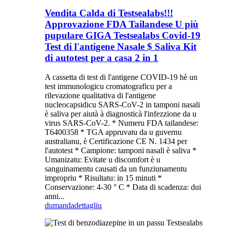
Vendita Calda di Testsealabs!!!
Approvazione FDA Tailandese U più
pupulare GIGA Testsealabs Covid-19
Test di l'antigene Nasale $ Saliva Kit
di autotest per a casa 2 in 1
A cassetta di test di l'antigene COVID-19 hè un
test immunologicu cromatograficu per a
rilevazione qualitativa di l'antigene
nucleocapsidicu SARS-CoV-2 in tamponi nasali
è saliva per aiutà à diagnosticà l'infezzione da u
virus SARS-CoV-2. * Numeru FDA tailandese:
T6400358 * TGA appruvatu da u guvernu
australianu, è Certificazione CE N. 1434 per
l'autotest * Campione: tamponi nasali è saliva *
Umanizatu: Evitate u discomfort è u
sanguinamentu causati da un funziunamentu
impropriu * Risultatu: in 15 minuti *
Conservazione: 4-30 ° C * Data di scadenza: dui
anni...
dumanda
dettagliu