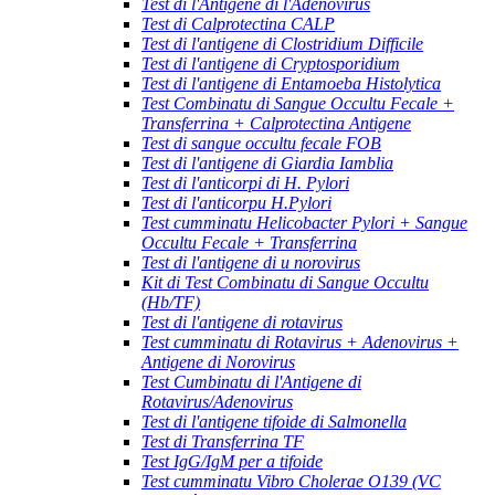
Test di l'Antigene di l'Adenovirus
Test di Calprotectina CALP
Test di l'antigene di Clostridium Difficile
Test di l'antigene di Cryptosporidium
Test di l'antigene di Entamoeba Histolytica
Test Combinatu di Sangue Occultu Fecale +
Transferrina + Calprotectina Antigene
Test di sangue occultu fecale FOB
Test di l'antigene di Giardia Iamblia
Test di l'anticorpi di H. Pylori
Test di l'anticorpu H.Pylori
Test cumminatu Helicobacter Pylori + Sangue
Occultu Fecale + Transferrina
Test di l'antigene di u norovirus
Kit di Test Combinatu di Sangue Occultu
(Hb/TF)
Test di l'antigene di rotavirus
Test cumminatu di Rotavirus + Adenovirus +
Antigene di Norovirus
Test Cumbinatu di l'Antigene di
Rotavirus/Adenovirus
Test di l'antigene tifoide di Salmonella
Test di Transferrina TF
Test IgG/IgM per a tifoide
Test cumminatu Vibro Cholerae O139 (VC