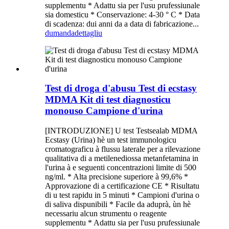
supplementu * Adattu sia per l'usu prufessiunale
sia domesticu * Conservazione: 4-30 ° C * Data
di scadenza: dui anni da a data di fabricazione...
dumanda
dettagliu
Test di droga d'abusu Test di ecstasy
MDMA Kit di test diagnosticu
monouso Campione d'urina
[INTRODUZIONE] U test Testsealab MDMA
Ecstasy (Urina) hè un test immunologicu
cromatograficu à flussu laterale per a rilevazione
qualitativa di a metilenediossa metanfetamina in
l'urina à e seguenti concentrazioni limite di 500
ng/ml. * Alta precisione superiore à 99,6% *
Approvazione di a certificazione CE * Risultatu
di u test rapidu in 5 minuti * Campioni d'urina o
di saliva dispunibili * Facile da aduprà, ùn hè
necessariu alcun strumentu o reagente
supplementu * Adattu sia per l'usu prufessiunale