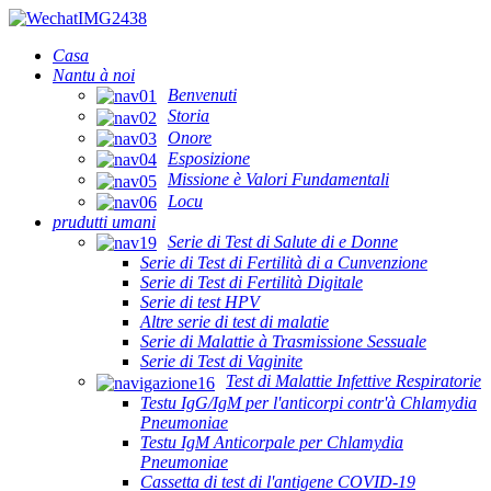
Casa
Nantu à noi
Benvenuti
Storia
Onore
Esposizione
Missione è Valori Fundamentali
Locu
prudutti umani
Serie di Test di Salute di e Donne
Serie di Test di Fertilità di a Cunvenzione
Serie di Test di Fertilità Digitale
Serie di test HPV
Altre serie di test di malatie
Serie di Malattie à Trasmissione Sessuale
Serie di Test di Vaginite
Test di Malattie Infettive Respiratorie
Testu IgG/IgM per l'anticorpi contr'à Chlamydia
Pneumoniae
Testu IgM Anticorpale per Chlamydia
Pneumoniae
Cassetta di test di l'antigene COVID-19