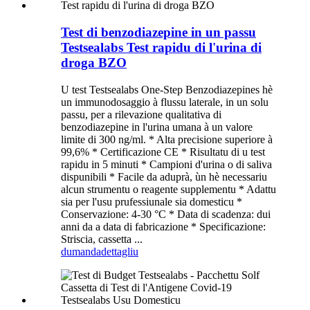
Test di benzodiazepine in un passu
Testsealabs Test rapidu di l'urina di
droga BZO
U test Testsealabs One-Step Benzodiazepines hè
un immunodosaggio à flussu laterale, in un solu
passu, per a rilevazione qualitativa di
benzodiazepine in l'urina umana à un valore
limite di 300 ng/ml. * Alta precisione superiore à
99,6% * Certificazione CE * Risultatu di u test
rapidu in 5 minuti * Campioni d'urina o di saliva
dispunibili * Facile da aduprà, ùn hè necessariu
alcun strumentu o reagente supplementu * Adattu
sia per l'usu prufessiunale sia domesticu *
Conservazione: 4-30 °C * Data di scadenza: dui
anni da a data di fabricazione * Specificazione:
Striscia, cassetta ...
dumanda
dettagliu