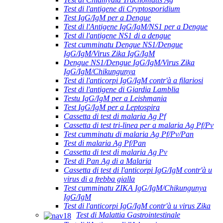
Test di l'antigene di Cryptosporidium
Test IgG/IgM per a Dengue
Test di l'Antigene IgG/IgM/NS1 per a Dengue
Test di l'antigene NS1 di a dengue
Test cumminatu Dengue NS1/Dengue
IgG/IgM/Virus Zika IgG/IgM
Dengue NS1/Dengue IgG/IgM/Virus Zika
IgG/IgM/Chikungunya
Test di l'anticorpi IgG/IgM contr'à a filariosi
Test di l'antigene di Giardia Lamblia
Testu IgG/IgM per a Leishmania
Test IgG/IgM per a Leptospira
Cassetta di test di malaria Ag Pf
Cassetta di test tri-linea per a malaria Ag Pf/Pv
Test cumminatu di malaria Ag Pf/Pv/Pan
Test di malaria Ag Pf/Pan
Cassetta di test di malaria Ag Pv
Test di Pan Ag di a Malaria
Cassetta di test di l'anticorpi IgG/IgM contr'à u
virus di a frebba gialla
Test cumminatu ZIKA IgG/IgM/Chikungunya
IgG/IgM
Test di l'anticorpi IgG/IgM contr'à u virus Zika
Test di Malattia Gastrointestinale