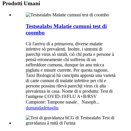
Prodotti Umani
Testsealabs Malatie cumuni test di
coombo
Cù l'arrivu di a primavera, diverse malatie
infettive sò prevalenti. Inoltre, i sintomi di
parechji virus sò simili, ciò chì porta e persone à
pensà erroneamente chì soffrenu di un
raffreddore cumunu, dunque ùn anu micca
pigliatu e misure currette. Per questa ragione,
Taixi Biological hà cuncipitu apposta una varietà
di carte cumuni di malatie infettive per chì e
persone possinu rilevà parechji virus cù alta
prevalenza in casa. Nome di u produttu: Test di
l'antigene COVID-19/FLU A+B/RSV
Campione: Tampone nasale、Nasoph...
dumanda
dettagliu