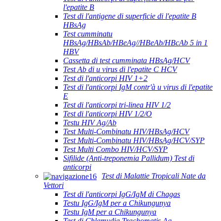
l'epatite B
Test di l'antigene di superficie di l'epatite B
HBsAg
Test cumminatu
HBsAg/HBsAb/HBeAg//HBeAb/HBcAb 5 in 1
HBV
Cassetta di test cumminata HBsAg/HCV
Test Ab di u virus di l'epatite C HCV
Test di l'anticorpi HIV 1+2
Test di l'anticorpi IgM contr'à u virus di l'epatite
E
Test di l'anticorpi tri-linea HIV 1/2
Test di l'anticorpi HIV 1/2/O
Testu HIV Ag/Ab
Test Multi-Combinatu HIV/HBsAg/HCV
Test Multi-Combinatu HIV/HBsAg/HCV/SYP
Test Multi Combo HIV/HCV/SYP
Sifilide (Anti-treponemia Pallidum) Test di
anticorpi
Test di Malattie Tropicali Nate da
Vettori
Test di l'anticorpi IgG/IgM di Chagas
Testu IgG/IgM per a Chikungunya
Testu IgM per a Chikungunya
Test di Chlamydia Trachomatis Ag