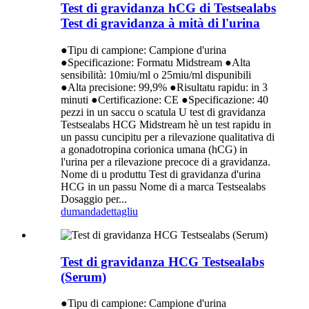
Test di gravidanza hCG di Testsealabs
Test di gravidanza à mità di l'urina
●Tipu di campione: Campione d'urina
●Specificazione: Formatu Midstream ●Alta
sensibilità: 10miu/ml o 25miu/ml dispunibili
●Alta precisione: 99,9% ●Risultatu rapidu: in 3
minuti ●Certificazione: CE ●Specificazione: 40
pezzi in un saccu o scatula U test di gravidanza
Testsealabs HCG Midstream hè un test rapidu in
un passu cuncipitu per a rilevazione qualitativa di
a gonadotropina corionica umana (hCG) in
l'urina per a rilevazione precoce di a gravidanza.
Nome di u produttu Test di gravidanza d'urina
HCG in un passu Nome di a marca Testsealabs
Dosaggio per...
dumanda
dettagliu
Test di gravidanza HCG Testsealabs
(Serum)
●Tipu di campione: Campione d'urina