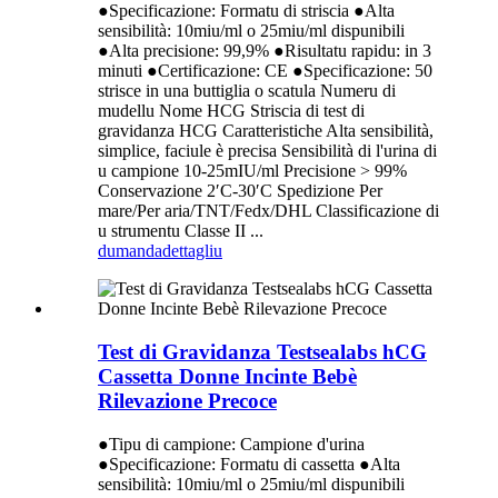
●Specificazione: Formatu di striscia ●Alta
sensibilità: 10miu/ml o 25miu/ml dispunibili
●Alta precisione: 99,9% ●Risultatu rapidu: in 3
minuti ●Certificazione: CE ●Specificazione: 50
strisce in una buttiglia o scatula Numeru di
mudellu Nome HCG Striscia di test di
gravidanza HCG Caratteristiche Alta sensibilità,
simplice, faciule è precisa Sensibilità di l'urina di
u campione 10-25mIU/ml Precisione > 99%
Conservazione 2′C-30′C Spedizione Per
mare/Per aria/TNT/Fedx/DHL Classificazione di
u strumentu Classe II ...
dumanda
dettagliu
Test di Gravidanza Testsealabs hCG
Cassetta Donne Incinte Bebè
Rilevazione Precoce
●Tipu di campione: Campione d'urina
●Specificazione: Formatu di cassetta ●Alta
sensibilità: 10miu/ml o 25miu/ml dispunibili