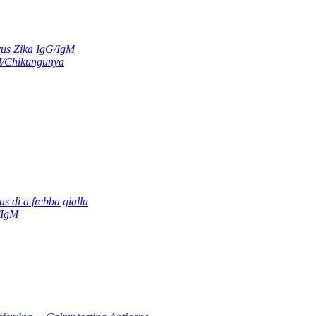
us Zika IgG/IgM
M/Chikungunya
us di a frebba gialla
/IgM