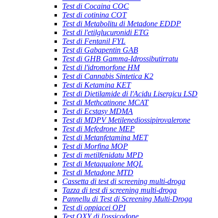
Test di Cocaina COC
Test di cotinina COT
Test di Metabolitu di Metadone EDDP
Test di l'etilglucuronidi ETG
Test di Fentanil FYL
Test di Gabapentin GAB
Test di GHB Gamma-Idrossibutirratu
Test di l'idromorfone HM
Test di Cannabis Sintetica K2
Test di Ketamina KET
Test di Dietilamide di l'Acidu Lisergicu LSD
Test di Methcatinone MCAT
Test di Ecstasy MDMA
Test di MDPV Metilenediossipirovalerone
Test di Mefedrone MEP
Test di Metanfetamina MET
Test di Morfina MOP
Test di metilfenidatu MPD
Test di Metaqualone MQL
Test di Metadone MTD
Cassetta di test di screening multi-droga
Tazza di test di screening multi-droga
Pannellu di Test di Screening Multi-Droga
Test di oppiacei OPI
Test OXY di l'ossicodone