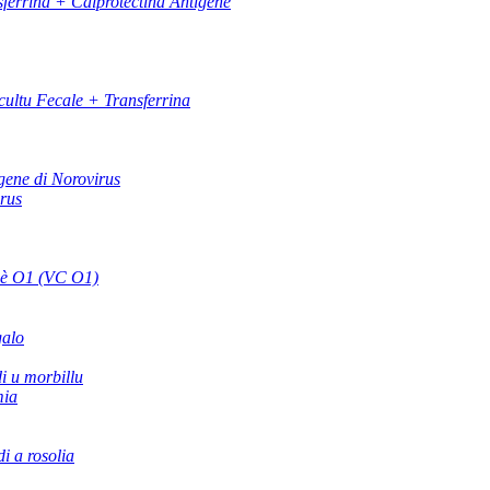
ferrina + Calprotectina Antigene
ultu Fecale + Transferrina
gene di Norovirus
irus
 è O1 (VC O1)
galo
di u morbillu
mia
di a rosolia