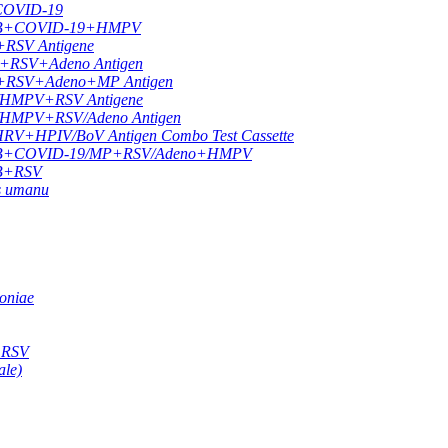
 COVID-19
LU A/B+COVID-19+HMPV
+RSV Antigene
9+RSV+Adeno Antigen
19+RSV+Adeno+MP Antigen
9/HMPV+RSV Antigene
9/HMPV+RSV/Adeno Antigen
HPIV/BoV Antigen Combo Test Cassette
FLU A/B+COVID-19/MP+RSV/Adeno+HMPV
A/B+RSV
us umanu
oniae
e RSV
ale)