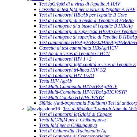
Test IgG/IgM di u virus di l'epatite A HAV
Cassetta di test IgM per u virus di l'epatite A HAV
Test di l'anticorpi HBcAb per l'epatite B Core
Test di l'anticorpi di a busta di l'epatite B HBeAb
Test di l'antigene di a busta di l'epatite B HBeAg
Test di l'anticorpi di superficia HBsAb per l'epatit
Test di l'antigene di superficie di l'epatite B HBsAg
Test cumminatu HBsAg/HBsAb/HBeAg//HBeAb/H
Cassetta di test cumminata HBsAg/HCV
Test Ab di u virus di l'epatite C HCV
Test di l'anticorpi HIV 1+2
Test di l'anticorpi IgM contr'à u virus di l'epatite E
Test di l'anticorpi tri-linea HIV 1/2
Test di l'anticorpi HIV 1/2/O
Testu HIV Ag/Ab
Test Multi-Combinatu HIV/HBsAg/HCV
Test Multi-Combinatu HIV/HBsAg/HCV/SYP
Test Multi Combo HIV/HCV/SYP
Sifilide (Anti-treponemia Pallidum) Test di anticor
Test di Malattie Tropicali Nate da Vett
Test di l'anticorpi IgG/IgM di Chagas
Testu IgG/IgM per a Chikungunya
Testu IgM per a Chikungunya
Test di Chlamydia Trachomatis Ag
Test di l'antigene di Cryptosporidium