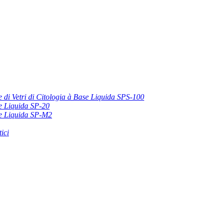
 di Vetri di Citologia à Base Liquida SPS-100
se Liquida SP-20
ase Liquida SP-M2
ici