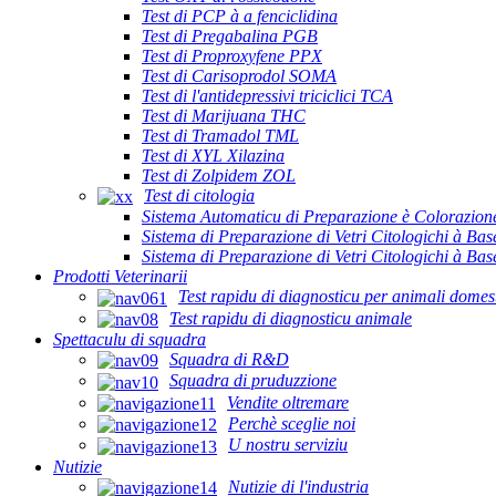
Test di PCP à a fenciclidina
Test di Pregabalina PGB
Test di Proproxyfene PPX
Test di Carisoprodol SOMA
Test di l'antidepressivi triciclici TCA
Test di Marijuana THC
Test di Tramadol TML
Test di XYL Xilazina
Test di Zolpidem ZOL
Test di citologia
Sistema Automaticu di Preparazione è Colorazione
Sistema di Preparazione di Vetri Citologichi à Ba
Sistema di Preparazione di Vetri Citologichi à B
Prodotti Veterinarii
Test rapidu di diagnosticu per animali domest
Test rapidu di diagnosticu animale
Spettaculu di squadra
Squadra di R&D
Squadra di pruduzzione
Vendite oltremare
Perchè sceglie noi
U nostru serviziu
Nutizie
Nutizie di l'industria