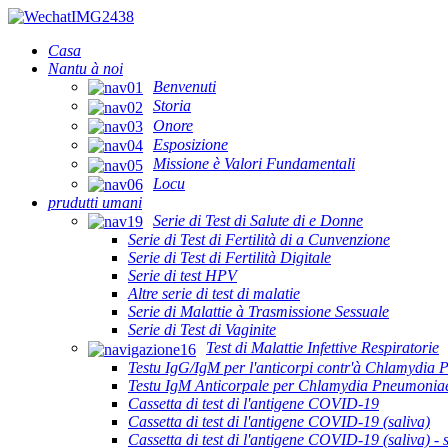
Casa
Nantu à noi
Benvenuti
Storia
Onore
Esposizione
Missione è Valori Fundamentali
Locu
prudutti umani
Serie di Test di Salute di e Donne
Serie di Test di Fertilità di a Cunvenzione
Serie di Test di Fertilità Digitale
Serie di test HPV
Altre serie di test di malatie
Serie di Malattie à Trasmissione Sessuale
Serie di Test di Vaginite
Test di Malattie Infettive Respiratorie
Testu IgG/IgM per l'anticorpi contr'à Chlamydia
Testu IgM Anticorpale per Chlamydia Pneumonia
Cassetta di test di l'antigene COVID-19
Cassetta di test di l'antigene COVID-19 (saliva)
Cassetta di test di l'antigene COVID-19 (saliva) - s