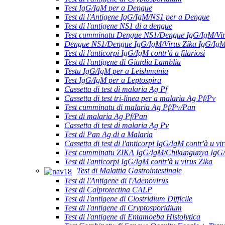
Test IgG/IgM per a Dengue
Test di l'Antigene IgG/IgM/NS1 per a Dengue
Test di l'antigene NS1 di a dengue
Test cumminatu Dengue NS1/Dengue IgG/IgM/Vir
Dengue NS1/Dengue IgG/IgM/Virus Zika IgG/Ig
Test di l'anticorpi IgG/IgM contr'à a filariosi
Test di l'antigene di Giardia Lamblia
Testu IgG/IgM per a Leishmania
Test IgG/IgM per a Leptospira
Cassetta di test di malaria Ag Pf
Cassetta di test tri-linea per a malaria Ag Pf/Pv
Test cumminatu di malaria Ag Pf/Pv/Pan
Test di malaria Ag Pf/Pan
Cassetta di test di malaria Ag Pv
Test di Pan Ag di a Malaria
Cassetta di test di l'anticorpi IgG/IgM contr'à u vir
Test cumminatu ZIKA IgG/IgM/Chikungunya IgG
Test di l'anticorpi IgG/IgM contr'à u virus Zika
Test di Malattia Gastrointestinale
Test di l'Antigene di l'Adenovirus
Test di Calprotectina CALP
Test di l'antigene di Clostridium Difficile
Test di l'antigene di Cryptosporidium
Test di l'antigene di Entamoeba Histolytica