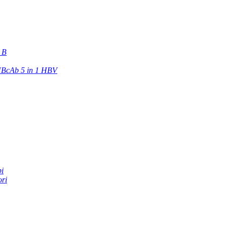
e B
BcAb 5 in 1 HBV
pi
ori