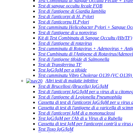
Test Combinatu di Sangue Occultu Fecale + Trans
Test di sangue occultu fecale FOB
Test di l'antigene di Giardia Iamblia
Test di l'anticorpi di H. Pylori
Test di l'anticorpu H.Pylori
Test cumminatu Helicobacter Pylori + Sangue Occ
Test di l'antigene di u norovirus
Kit di Test Combinatu di Sangue Occultu (Hb/TF)
Test di l'antigene di rotavirus
Test cumminatu di Rotavirus + Adenovirus + Anti
Test Cumbinatu di l'Antigene di Rotavirus/Adenov
Test di l'antigene tifoide di Salmonella
Test di Transferrina TF
Test IgG/IgM per a tifoide
Test cumminatu Vibro Cholerae O139 (VC O139)
Altri testi di malatie infettive
Test di Brucellosi (Brucella) IgG/IgM
Test di l'anticorpi IgG/IgM per u virus di u citome
Test di l'antigene di Legionella Pneumophila
Cassetta di test di l'anticorpi IgG/IgM per u virus 
Cassetta di test di l'antigene di a varicella di scim
Test di l'anticorpi IgM di a mononucleosi
Test IgG/IgM per l'Ab di u Virus di a Rubella
Cassetta di test IgM per l'anticorpi contr'à u virus 
Test Toxo IgG/IgM