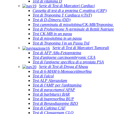
Test di vitamina D
Serie di Test di Marcatori Cardiaci
Cassetta di test di a proteina C-reattiva (CRP)
Test di Troponina T Cardiaca (cTnT)
Test di D-Dimeru (DD)
Test cumminatu di mioglobina/CK-MB/Troponina 
Test di Prohormone N-terminale di Rettili Natriur
Test CK-MB in un passu
Test di mioglobina in un passu
Test di Troponina Ⅰ in un Passu TnI
Serie di Test di Marcatori Tumorali
Test di AFP Alfa-Fetoproteina
Test d'antigene carcinoembryonic CEA
Test di l'antigene specificu di a prostata PSA
Serie di Test di Droga d'Abusu
Test di 6-MAM 6-Monoacetilmorfina
Test di l'alcol
Test ALP Alprazolam
Test di l'AMP per l'anfetamina
Test di paracetamol APAP
Test di barbiturici BAR
Test di buprenorfina BUP
Test di Benzodiazepine BZO
Test di Cafeina CAF
Test di Clonazepam CLO