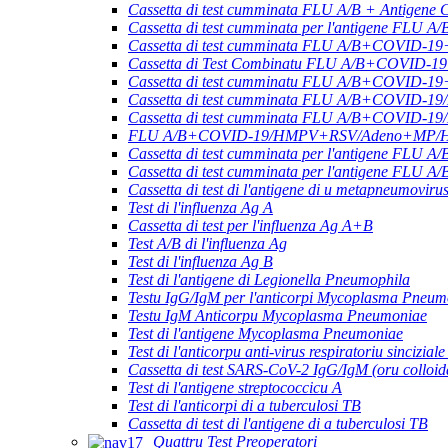
Cassetta di test cumminata FLU A/B + Antigene
Cassetta di test cumminata per l'antigene F
Cassetta di test cumminata FLU A/B+COVID-19
Cassetta di Test Combinatu FLU A/B+COVID-1
Cassetta di test cumminatu FLU A/B+COVID-
Cassetta di test cumminata FLU A/B+COVID-1
Cassetta di test cumminata FLU A/B+COVID-1
FLU A/B+COVID-19/HMPV+RSV/Adeno+MP/HRV+
Cassetta di test cumminata per l'antigene 
Cassetta di test cumminata per l'antigene FLU 
Cassetta di test di l'antigene di u metapneumovir
Test di l'influenza Ag A
Cassetta di test per l'influenza Ag A+B
Test A/B di l'influenza Ag
Test di l'influenza Ag B
Test di l'antigene di Legionella Pneumophila
Testu IgG/IgM per l'anticorpi Mycoplasma Pneum
Testu IgM Anticorpu Mycoplasma Pneumoniae
Test di l'antigene Mycoplasma Pneumoniae
Test di l'anticorpu anti-virus respiratoriu sincizial
Cassetta di test SARS-CoV-2 IgG/IgM (oru colloid
Test di l'antigene streptococcicu A
Test di l'anticorpi di a tuberculosi TB
Cassetta di test di l'antigene di a tuberculosi TB
Quattru Test Preoperatori