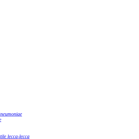
 Pneumoniae
e
tile lecca-lecca