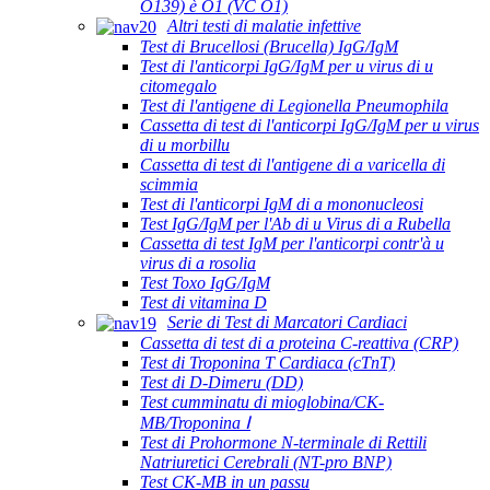
O139) è O1 (VC O1)
Altri testi di malatie infettive
Test di Brucellosi (Brucella) IgG/IgM
Test di l'anticorpi IgG/IgM per u virus di u
citomegalo
Test di l'antigene di Legionella Pneumophila
Cassetta di test di l'anticorpi IgG/IgM per u virus
di u morbillu
Cassetta di test di l'antigene di a varicella di
scimmia
Test di l'anticorpi IgM di a mononucleosi
Test IgG/IgM per l'Ab di u Virus di a Rubella
Cassetta di test IgM per l'anticorpi contr'à u
virus di a rosolia
Test Toxo IgG/IgM
Test di vitamina D
Serie di Test di Marcatori Cardiaci
Cassetta di test di a proteina C-reattiva (CRP)
Test di Troponina T Cardiaca (cTnT)
Test di D-Dimeru (DD)
Test cumminatu di mioglobina/CK-
MB/Troponina Ⅰ
Test di Prohormone N-terminale di Rettili
Natriuretici Cerebrali (NT-pro BNP)
Test CK-MB in un passu