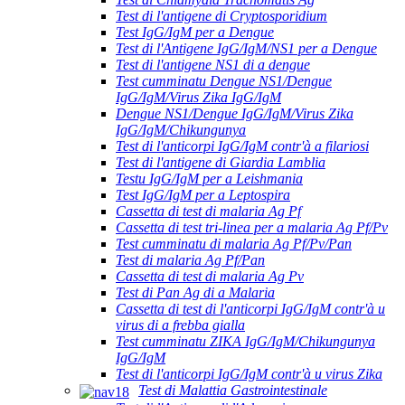
Test di l'antigene di Cryptosporidium
Test IgG/IgM per a Dengue
Test di l'Antigene IgG/IgM/NS1 per a Dengue
Test di l'antigene NS1 di a dengue
Test cumminatu Dengue NS1/Dengue
IgG/IgM/Virus Zika IgG/IgM
Dengue NS1/Dengue IgG/IgM/Virus Zika
IgG/IgM/Chikungunya
Test di l'anticorpi IgG/IgM contr'à a filariosi
Test di l'antigene di Giardia Lamblia
Testu IgG/IgM per a Leishmania
Test IgG/IgM per a Leptospira
Cassetta di test di malaria Ag Pf
Cassetta di test tri-linea per a malaria Ag Pf/Pv
Test cumminatu di malaria Ag Pf/Pv/Pan
Test di malaria Ag Pf/Pan
Cassetta di test di malaria Ag Pv
Test di Pan Ag di a Malaria
Cassetta di test di l'anticorpi IgG/IgM contr'à u
virus di a frebba gialla
Test cumminatu ZIKA IgG/IgM/Chikungunya
IgG/IgM
Test di l'anticorpi IgG/IgM contr'à u virus Zika
Test di Malattia Gastrointestinale