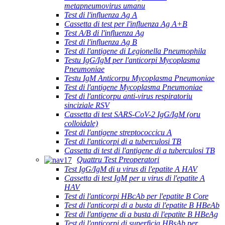
metapneumovirus umanu
Test di l'influenza Ag A
Cassetta di test per l'influenza Ag A+B
Test A/B di l'influenza Ag
Test di l'influenza Ag B
Test di l'antigene di Legionella Pneumophila
Testu IgG/IgM per l'anticorpi Mycoplasma
Pneumoniae
Testu IgM Anticorpu Mycoplasma Pneumoniae
Test di l'antigene Mycoplasma Pneumoniae
Test di l'anticorpu anti-virus respiratoriu
sinciziale RSV
Cassetta di test SARS-CoV-2 IgG/IgM (oru
colloidale)
Test di l'antigene streptococcicu A
Test di l'anticorpi di a tuberculosi TB
Cassetta di test di l'antigene di a tuberculosi TB
Quattru Test Preoperatori
Test IgG/IgM di u virus di l'epatite A HAV
Cassetta di test IgM per u virus di l'epatite A
HAV
Test di l'anticorpi HBcAb per l'epatite B Core
Test di l'anticorpi di a busta di l'epatite B HBeAb
Test di l'antigene di a busta di l'epatite B HBeAg
Test di l'anticorpi di superficia HBsAb per