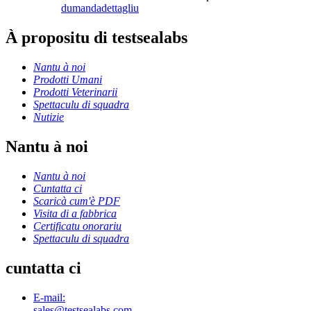
dumanda
dettagliu
À propositu di testsealabs
Nantu à noi
Prodotti Umani
Prodotti Veterinarii
Spettaculu di squadra
Nutizie
Nantu à noi
Nantu à noi
Cuntatta ci
Scaricà cum'è PDF
Visita di a fabbrica
Certificatu onorariu
Spettaculu di squadra
cuntatta ci
E-mail:
sales@testsealabs.com