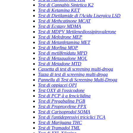
Test di Cannabis Sintetica K2
Test di Ketamina KET
Test di Dietilamide di l'Acidu Lisergicu LSD
Test di Methcatinone MCAT
Test di Ecstasy MDMA
Test di MDPV Metilenediossipirovalerone
Test di Mefedrone MEP
Test di Metanfetamina MET
Test di Morfina MOP
Test di metilfenidatu MPD
Test di Metaqualone MQL
Test di Metadone MTD
Cassetta di test di screening multi-droga
Tazza di test di screening multi-droga
Pannellu di Test di Screening Multi-Droga
Test di oppiacei OPI
Test OXY di l'ossicodone
Test di PCP à a fenciclidina
Test di Pregabalina PGB
Test di Proproxyfene PPX
Test di Carisoprodol SOMA
Test di l'antidepressivi triciclici TCA
Test di Marijuana THC
Test di Tramadol TML