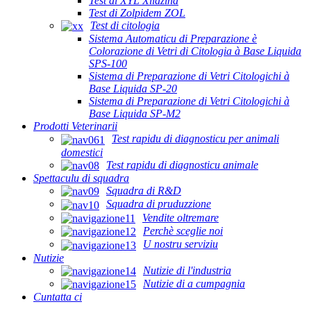
Test di XYL Xilazina
Test di Zolpidem ZOL
Test di citologia
Sistema Automaticu di Preparazione è
Colorazione di Vetri di Citologia à Base Liquida
SPS-100
Sistema di Preparazione di Vetri Citologichi à
Base Liquida SP-20
Sistema di Preparazione di Vetri Citologichi à
Base Liquida SP-M2
Prodotti Veterinarii
Test rapidu di diagnosticu per animali
domestici
Test rapidu di diagnosticu animale
Spettaculu di squadra
Squadra di R&D
Squadra di pruduzzione
Vendite oltremare
Perchè sceglie noi
U nostru serviziu
Nutizie
Nutizie di l'industria
Nutizie di a cumpagnia
Cuntatta ci