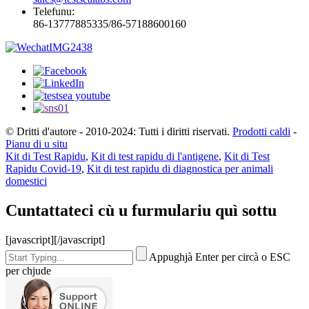
Telefunu:
86-13777885335/86-57188600160
© Dritti d'autore - 2010-2024: Tutti i diritti riservati.
Prodotti caldi
-
Pianu di u situ
Kit di Test Rapidu
,
Kit di test rapidu di l'antigene
,
Kit di Test
Rapidu Covid-19
,
Kit di test rapidu di diagnostica per animali
domestici
Cuntattateci cù u furmulariu quì sottu
[javascript]
[/javascript]
Appughjà Enter per circà o ESC
per chjude