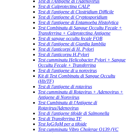
Test di l'Antigene di l'Adenovirus
Test di Calprotectina CALP
Test di l'antigene di Clostridium Difficile
Test di l'antigene di Cryptosporidium
Test di l'antigene di Entamoeba Histolytica
Test Combinatu di Sangue Occultu Fecale +
Transferrina + Calprotectina Antigene
Test di sangue occultu fecale FOB
Test di l'antigene di Giardia Iamblia
Test di l'anticorpi di H. Pylori
Test di l'anticorpu H.Pylori
Test cumminatu Helicobacter Pylori + Sangue
Occultu Fecale + Transferrina
Test di l'antigene di u norovirus
Kit di Test Combinatu di Sangue Occultu
(Hb/TF)
Test di l'antigene di rotavirus
Test cumminatu di Rotavirus + Adenovirus +
Antigene di Norovirus
Test Cumbinatu di l'Antigene di
Rotavirus/Adenovirus
Test di l'antigene tifoide di Salmonella
Test di Transferrina TF
Test IgG/IgM per a tifoide
Test cumminatu Vibro Cholerae O139 (VC