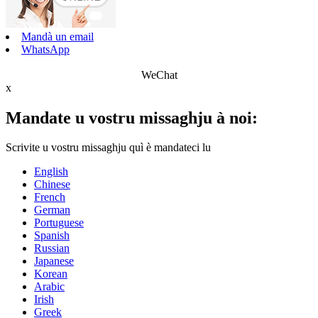
Mandà un email
WhatsApp
WeChat
x
Mandate u vostru missaghju à noi:
Scrivite u vostru missaghju quì è mandateci lu
English
Chinese
French
German
Portuguese
Spanish
Russian
Japanese
Korean
Arabic
Irish
Greek