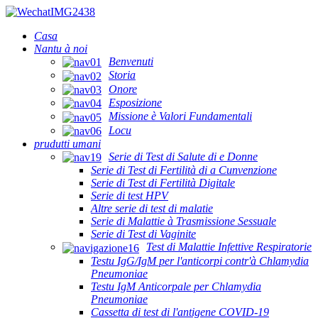
Casa
Nantu à noi
Benvenuti
Storia
Onore
Esposizione
Missione è Valori Fundamentali
Locu
prudutti umani
Serie di Test di Salute di e Donne
Serie di Test di Fertilità di a Cunvenzione
Serie di Test di Fertilità Digitale
Serie di test HPV
Altre serie di test di malatie
Serie di Malattie à Trasmissione Sessuale
Serie di Test di Vaginite
Test di Malattie Infettive Respiratorie
Testu IgG/IgM per l'anticorpi contr'à Chlamydia
Pneumoniae
Testu IgM Anticorpale per Chlamydia
Pneumoniae
Cassetta di test di l'antigene COVID-19