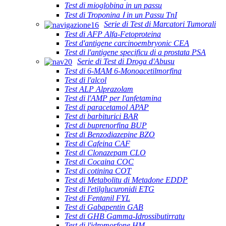
Test di mioglobina in un passu
Test di Troponina Ⅰ in un Passu TnI
Serie di Test di Marcatori Tumorali
Test di AFP Alfa-Fetoproteina
Test d'antigene carcinoembryonic CEA
Test di l'antigene specificu di a prostata PSA
Serie di Test di Droga d'Abusu
Test di 6-MAM 6-Monoacetilmorfina
Test di l'alcol
Test ALP Alprazolam
Test di l'AMP per l'anfetamina
Test di paracetamol APAP
Test di barbiturici BAR
Test di buprenorfina BUP
Test di Benzodiazepine BZO
Test di Cafeina CAF
Test di Clonazepam CLO
Test di Cocaina COC
Test di cotinina COT
Test di Metabolitu di Metadone EDDP
Test di l'etilglucuronidi ETG
Test di Fentanil FYL
Test di Gabapentin GAB
Test di GHB Gamma-Idrossibutirratu
Test di l'idromorfone HM