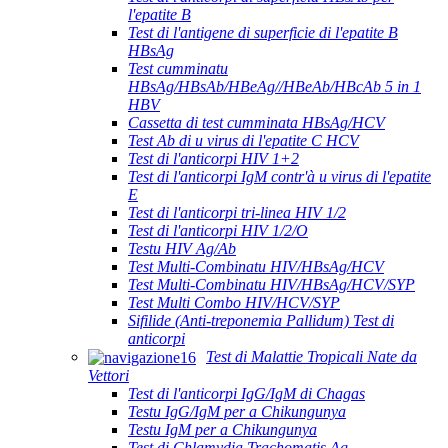
l'epatite B
Test di l'antigene di superficie di l'epatite B
HBsAg
Test cumminatu
HBsAg/HBsAb/HBeAg//HBeAb/HBcAb 5 in 1
HBV
Cassetta di test cumminata HBsAg/HCV
Test Ab di u virus di l'epatite C HCV
Test di l'anticorpi HIV 1+2
Test di l'anticorpi IgM contr'à u virus di l'epatite
E
Test di l'anticorpi tri-linea HIV 1/2
Test di l'anticorpi HIV 1/2/O
Testu HIV Ag/Ab
Test Multi-Combinatu HIV/HBsAg/HCV
Test Multi-Combinatu HIV/HBsAg/HCV/SYP
Test Multi Combo HIV/HCV/SYP
Sifilide (Anti-treponemia Pallidum) Test di
anticorpi
Test di Malattie Tropicali Nate da
Vettori
Test di l'anticorpi IgG/IgM di Chagas
Testu IgG/IgM per a Chikungunya
Testu IgM per a Chikungunya
Test di Chlamydia Trachomatis Ag