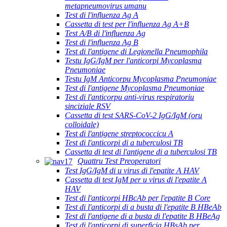
metapneumovirus umanu
Test di l'influenza Ag A
Cassetta di test per l'influenza Ag A+B
Test A/B di l'influenza Ag
Test di l'influenza Ag B
Test di l'antigene di Legionella Pneumophila
Testu IgG/IgM per l'anticorpi Mycoplasma
Pneumoniae
Testu IgM Anticorpu Mycoplasma Pneumoniae
Test di l'antigene Mycoplasma Pneumoniae
Test di l'anticorpu anti-virus respiratoriu
sinciziale RSV
Cassetta di test SARS-CoV-2 IgG/IgM (oru
colloidale)
Test di l'antigene streptococcicu A
Test di l'anticorpi di a tuberculosi TB
Cassetta di test di l'antigene di a tuberculosi TB
Quattru Test Preoperatori
Test IgG/IgM di u virus di l'epatite A HAV
Cassetta di test IgM per u virus di l'epatite A
HAV
Test di l'anticorpi HBcAb per l'epatite B Core
Test di l'anticorpi di a busta di l'epatite B HBeAb
Test di l'antigene di a busta di l'epatite B HBeAg
Test di l'anticorpi di superficia HBsAb per