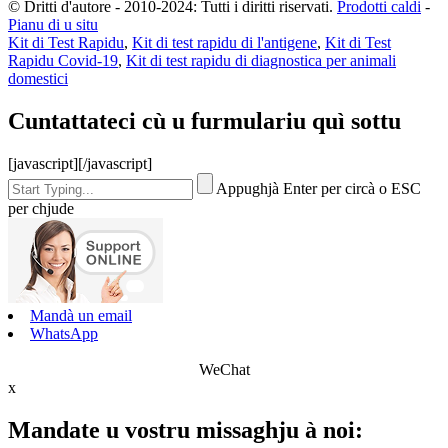
© Dritti d'autore - 2010-2024: Tutti i diritti riservati.
Prodotti caldi
-
Pianu di u situ
Kit di Test Rapidu
,
Kit di test rapidu di l'antigene
,
Kit di Test
Rapidu Covid-19
,
Kit di test rapidu di diagnostica per animali
domestici
Cuntattateci cù u furmulariu quì sottu
[javascript]
[/javascript]
Appughjà Enter per circà o ESC
per chjude
Mandà un email
WhatsApp
WeChat
x
Mandate u vostru missaghju à noi: