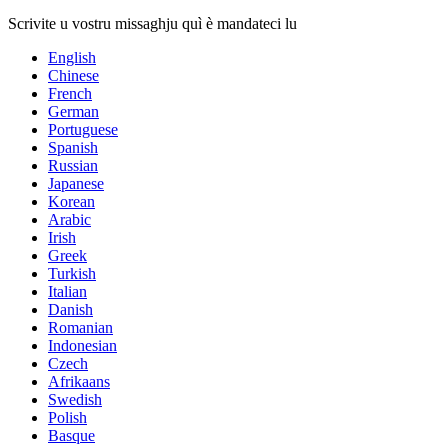
Scrivite u vostru missaghju quì è mandateci lu
English
Chinese
French
German
Portuguese
Spanish
Russian
Japanese
Korean
Arabic
Irish
Greek
Turkish
Italian
Danish
Romanian
Indonesian
Czech
Afrikaans
Swedish
Polish
Basque