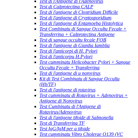
Test di l'Antigene di l'Adenovirus
Test di Calprotectina CALP
Test di l'antigene di Clostridium Difficile
Test di l'antigene di Cryptosporidium
Test di l'antigene di Entamoeba Histolytica
Test Combinatu di Sangue Occultu Fecale +
Transferrina + Calprotectina Antigene
Test di sangue occultu fecale FOB
Test di l'antigene di Giardia Iamblia
Test di l'anticorpi di H. Pylori
Test di l'anticorpu H.Pylori
Test cumminatu Helicobacter Pylori + Sangue
Occultu Fecale + Transferrina
Test di l'antigene di u norovirus
Kit di Test Combinatu di Sangue Occultu
(Hb/TF)
Test di l'antigene di rotavirus
Test cumminatu di Rotavirus + Adenovirus +
Antigene di Norovirus
Test Cumbinatu di l'Antigene di
Rotavirus/Adenovirus
Test di l'antigene tifoide di Salmonella
Test di Transferrina TF
Test IgG/IgM per a tifoide
Test cumminatu Vibro Cholerae O139 (VC