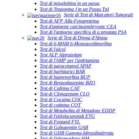
Test di mioglobina in un passu
Test di Troponina Ⅰ in un Passu TnI
Serie di Test di Marcatori Tumorali
Test di AFP Alfa-Fetoproteina
Test d'antigene carcinoembryonic CEA
Test di l'antigene specificu di a prostata PSA
Serie di Test di Droga d'Abusu
Test di 6-MAM 6-Monoacetilmorfina
Test di l'alcol
Test ALP Alprazolam
Test di l'AMP per l'anfetamina
Test di paracetamol APAP
Test di barbiturici BAR
Test di buprenorfina BUP
Test di Benzodiazepine BZO
Test di Cafeina CAF
Test di Clonazepam CLO
Test di Cocaina COC
Test di cotinina COT
Test di Metabolitu di Metadone EDDP
Test di l'etilglucuronidi ETG
Test di Fentanil FYL
Test di Gabapentin GAB
Test di GHB Gamma-Idrossibutirratu
Test di l'idromorfone HM