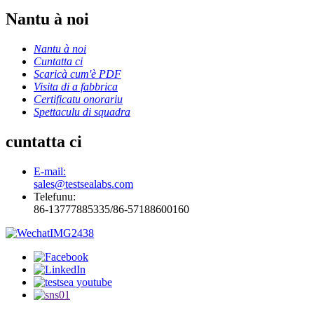
Nantu à noi
Nantu à noi
Cuntatta ci
Scaricà cum'è PDF
Visita di a fabbrica
Certificatu onorariu
Spettaculu di squadra
cuntatta ci
E-mail:
sales@testsealabs.com
Telefunu:
86-13777885335/86-57188600160