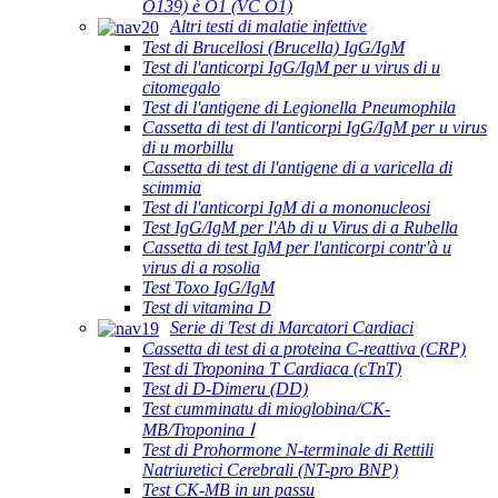
O139) è O1 (VC O1)
Altri testi di malatie infettive
Test di Brucellosi (Brucella) IgG/IgM
Test di l'anticorpi IgG/IgM per u virus di u
citomegalo
Test di l'antigene di Legionella Pneumophila
Cassetta di test di l'anticorpi IgG/IgM per u virus
di u morbillu
Cassetta di test di l'antigene di a varicella di
scimmia
Test di l'anticorpi IgM di a mononucleosi
Test IgG/IgM per l'Ab di u Virus di a Rubella
Cassetta di test IgM per l'anticorpi contr'à u
virus di a rosolia
Test Toxo IgG/IgM
Test di vitamina D
Serie di Test di Marcatori Cardiaci
Cassetta di test di a proteina C-reattiva (CRP)
Test di Troponina T Cardiaca (cTnT)
Test di D-Dimeru (DD)
Test cumminatu di mioglobina/CK-
MB/Troponina Ⅰ
Test di Prohormone N-terminale di Rettili
Natriuretici Cerebrali (NT-pro BNP)
Test CK-MB in un passu