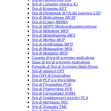
Test di Cannabis Sintetica K2
Test di Ketamina KET
Test di Dietilamide di l'Acidu Lisergicu LSD
Test di Methcatinone MCAT
Test di Ecstasy MDMA
Test di MDPV Metilenediossipirovalerone
Test di Mefedrone MEP
Test di Metanfetamina MET
Test di Morfina MOP
Test di metilfenidatu MPD
Test di Metaqualone MQL
Test di Metadone MTD
Cassetta di test di screening multi-droga
Tazza di test di screening multi-droga
Pannellu di Test di Screening Multi-Droga
Test di oppiacei OPI
Test OXY di l'ossicodone
Test di PCP à a fenciclidina
Test di Pregabalina PGB
Test di Proproxyfene PPX
Test di Carisoprodol SOMA
Test di l'antidepressivi triciclici TCA
Test di Marijuana THC
Test di Tramadol TML