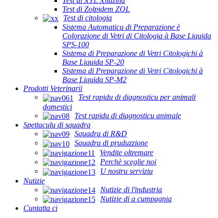
Test di XYL Xilazina
Test di Zolpidem ZOL
Test di citologia
Sistema Automaticu di Preparazione è
Colorazione di Vetri di Citologia à Base Liquida
SPS-100
Sistema di Preparazione di Vetri Citologichi à
Base Liquida SP-20
Sistema di Preparazione di Vetri Citologichi à
Base Liquida SP-M2
Prodotti Veterinarii
Test rapidu di diagnosticu per animali
domestici
Test rapidu di diagnosticu animale
Spettaculu di squadra
Squadra di R&D
Squadra di pruduzzione
Vendite oltremare
Perchè sceglie noi
U nostru serviziu
Nutizie
Nutizie di l'industria
Nutizie di a cumpagnia
Cuntatta ci