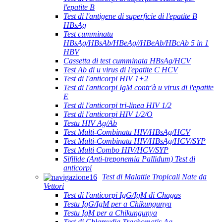
l'epatite B
Test di l'antigene di superficie di l'epatite B
HBsAg
Test cumminatu
HBsAg/HBsAb/HBeAg//HBeAb/HBcAb 5 in 1
HBV
Cassetta di test cumminata HBsAg/HCV
Test Ab di u virus di l'epatite C HCV
Test di l'anticorpi HIV 1+2
Test di l'anticorpi IgM contr'à u virus di l'epatite
E
Test di l'anticorpi tri-linea HIV 1/2
Test di l'anticorpi HIV 1/2/O
Testu HIV Ag/Ab
Test Multi-Combinatu HIV/HBsAg/HCV
Test Multi-Combinatu HIV/HBsAg/HCV/SYP
Test Multi Combo HIV/HCV/SYP
Sifilide (Anti-treponemia Pallidum) Test di
anticorpi
Test di Malattie Tropicali Nate da
Vettori
Test di l'anticorpi IgG/IgM di Chagas
Testu IgG/IgM per a Chikungunya
Testu IgM per a Chikungunya
Test di Chlamydia Trachomatis Ag