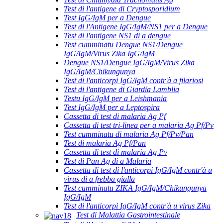
Test di l'antigene di Cryptosporidium
Test IgG/IgM per a Dengue
Test di l'Antigene IgG/IgM/NS1 per a Dengue
Test di l'antigene NS1 di a dengue
Test cumminatu Dengue NS1/Dengue
IgG/IgM/Virus Zika IgG/IgM
Dengue NS1/Dengue IgG/IgM/Virus Zika
IgG/IgM/Chikungunya
Test di l'anticorpi IgG/IgM contr'à a filariosi
Test di l'antigene di Giardia Lamblia
Testu IgG/IgM per a Leishmania
Test IgG/IgM per a Leptospira
Cassetta di test di malaria Ag Pf
Cassetta di test tri-linea per a malaria Ag Pf/Pv
Test cumminatu di malaria Ag Pf/Pv/Pan
Test di malaria Ag Pf/Pan
Cassetta di test di malaria Ag Pv
Test di Pan Ag di a Malaria
Cassetta di test di l'anticorpi IgG/IgM contr'à u
virus di a frebba gialla
Test cumminatu ZIKA IgG/IgM/Chikungunya
IgG/IgM
Test di l'anticorpi IgG/IgM contr'à u virus Zika
Test di Malattia Gastrointestinale