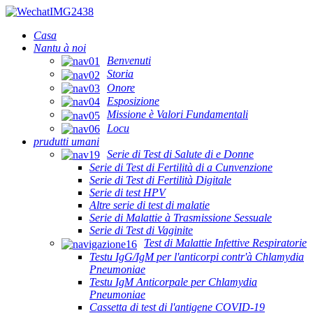
Casa
Nantu à noi
Benvenuti
Storia
Onore
Esposizione
Missione è Valori Fundamentali
Locu
prudutti umani
Serie di Test di Salute di e Donne
Serie di Test di Fertilità di a Cunvenzione
Serie di Test di Fertilità Digitale
Serie di test HPV
Altre serie di test di malatie
Serie di Malattie à Trasmissione Sessuale
Serie di Test di Vaginite
Test di Malattie Infettive Respiratorie
Testu IgG/IgM per l'anticorpi contr'à Chlamydia
Pneumoniae
Testu IgM Anticorpale per Chlamydia
Pneumoniae
Cassetta di test di l'antigene COVID-19