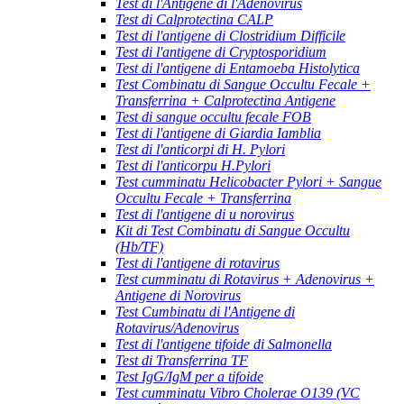
Test di l'Antigene di l'Adenovirus
Test di Calprotectina CALP
Test di l'antigene di Clostridium Difficile
Test di l'antigene di Cryptosporidium
Test di l'antigene di Entamoeba Histolytica
Test Combinatu di Sangue Occultu Fecale +
Transferrina + Calprotectina Antigene
Test di sangue occultu fecale FOB
Test di l'antigene di Giardia Iamblia
Test di l'anticorpi di H. Pylori
Test di l'anticorpu H.Pylori
Test cumminatu Helicobacter Pylori + Sangue
Occultu Fecale + Transferrina
Test di l'antigene di u norovirus
Kit di Test Combinatu di Sangue Occultu
(Hb/TF)
Test di l'antigene di rotavirus
Test cumminatu di Rotavirus + Adenovirus +
Antigene di Norovirus
Test Cumbinatu di l'Antigene di
Rotavirus/Adenovirus
Test di l'antigene tifoide di Salmonella
Test di Transferrina TF
Test IgG/IgM per a tifoide
Test cumminatu Vibro Cholerae O139 (VC