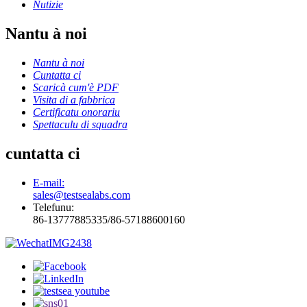
Nutizie
Nantu à noi
Nantu à noi
Cuntatta ci
Scaricà cum'è PDF
Visita di a fabbrica
Certificatu onorariu
Spettaculu di squadra
cuntatta ci
E-mail:
sales@testsealabs.com
Telefunu:
86-13777885335/86-57188600160