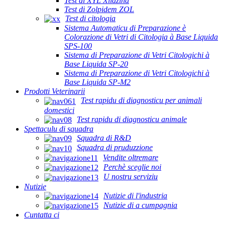
Test di XYL Xilazina
Test di Zolpidem ZOL
Test di citologia
Sistema Automaticu di Preparazione è
Colorazione di Vetri di Citologia à Base Liquida
SPS-100
Sistema di Preparazione di Vetri Citologichi à
Base Liquida SP-20
Sistema di Preparazione di Vetri Citologichi à
Base Liquida SP-M2
Prodotti Veterinarii
Test rapidu di diagnosticu per animali
domestici
Test rapidu di diagnosticu animale
Spettaculu di squadra
Squadra di R&D
Squadra di pruduzzione
Vendite oltremare
Perchè sceglie noi
U nostru serviziu
Nutizie
Nutizie di l'industria
Nutizie di a cumpagnia
Cuntatta ci