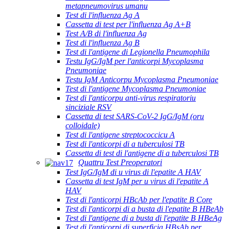
metapneumovirus umanu
Test di l'influenza Ag A
Cassetta di test per l'influenza Ag A+B
Test A/B di l'influenza Ag
Test di l'influenza Ag B
Test di l'antigene di Legionella Pneumophila
Testu IgG/IgM per l'anticorpi Mycoplasma
Pneumoniae
Testu IgM Anticorpu Mycoplasma Pneumoniae
Test di l'antigene Mycoplasma Pneumoniae
Test di l'anticorpu anti-virus respiratoriu
sinciziale RSV
Cassetta di test SARS-CoV-2 IgG/IgM (oru
colloidale)
Test di l'antigene streptococcicu A
Test di l'anticorpi di a tuberculosi TB
Cassetta di test di l'antigene di a tuberculosi TB
Quattru Test Preoperatori
Test IgG/IgM di u virus di l'epatite A HAV
Cassetta di test IgM per u virus di l'epatite A
HAV
Test di l'anticorpi HBcAb per l'epatite B Core
Test di l'anticorpi di a busta di l'epatite B HBeAb
Test di l'antigene di a busta di l'epatite B HBeAg
Test di l'anticorpi di superficia HBsAb per