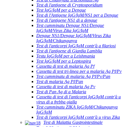
Test di l'antigene di Cryptosporidium
Test IgG/IgM per a Dengue
Test di l'Antigene IgG/IgM/NS1 per a Dengue
Test di l'antigene NS1 di a dengue
Test cumminatu Dengue NS1/Dengue
IgG/IgM/Virus Zika IgG/IgM
Dengue NS1/Dengue IgG/IgM/Virus Zika
IgG/IgM/Chikungunya
Test di l'anticorpi IgG/IgM contr'à a filariosi
Test di l'antigene di Giardia Lamblia
Testu IgG/IgM per a Leishmania
Test IgG/IgM per a Leptospira
Cassetta di test di malaria Ag Pf
Cassetta di test tri-linea per a malaria Ag Pf/Pv
Test cumminatu di malaria Ag Pf/Pv/Pan
Test di malaria Ag Pf/Pan
Cassetta di test di malaria Ag Pv
Test di Pan Ag di a Malaria
Cassetta di test di l'anticorpi IgG/IgM contr'à u
virus di a frebba gialla
Test cumminatu ZIKA IgG/IgM/Chikungunya
IgG/IgM
Test di l'anticorpi IgG/IgM contr'à u virus Zika
Test di Malattia Gastrointestinale