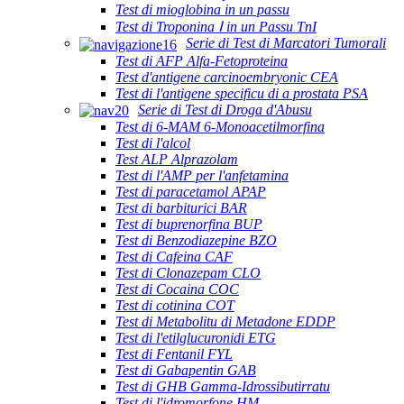
Test di mioglobina in un passu
Test di Troponina Ⅰ in un Passu TnI
Serie di Test di Marcatori Tumorali
Test di AFP Alfa-Fetoproteina
Test d'antigene carcinoembryonic CEA
Test di l'antigene specificu di a prostata PSA
Serie di Test di Droga d'Abusu
Test di 6-MAM 6-Monoacetilmorfina
Test di l'alcol
Test ALP Alprazolam
Test di l'AMP per l'anfetamina
Test di paracetamol APAP
Test di barbiturici BAR
Test di buprenorfina BUP
Test di Benzodiazepine BZO
Test di Cafeina CAF
Test di Clonazepam CLO
Test di Cocaina COC
Test di cotinina COT
Test di Metabolitu di Metadone EDDP
Test di l'etilglucuronidi ETG
Test di Fentanil FYL
Test di Gabapentin GAB
Test di GHB Gamma-Idrossibutirratu
Test di l'idromorfone HM