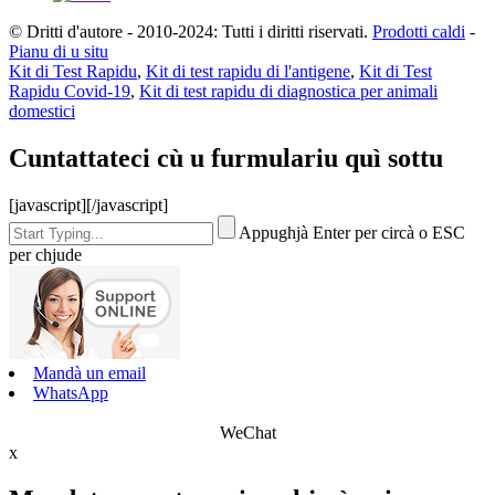
© Dritti d'autore - 2010-2024: Tutti i diritti riservati.
Prodotti caldi
-
Pianu di u situ
Kit di Test Rapidu
,
Kit di test rapidu di l'antigene
,
Kit di Test
Rapidu Covid-19
,
Kit di test rapidu di diagnostica per animali
domestici
Cuntattateci cù u furmulariu quì sottu
[javascript]
[/javascript]
Appughjà Enter per circà o ESC
per chjude
Mandà un email
WhatsApp
WeChat
x