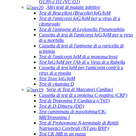
O139) è O1 (VC O1)
Altri testi di malatie infettive
Test di Brucellosi (Brucella) IgG/IgM
Test di l'anticorpi IgG/IgM per u virus di u
citomegalo
Test di l'antigene di Legionella Pneumophila
Cassetta di test di l'anticorpi IgG/IgM per u virus
di u morbillu
Cassetta di test di l'antigene di a varicella di
scimmia
Test di l'anticorpi IgM di a mononucleosi
Test IgG/IgM per l'Ab di u Virus di a Rubella
Cassetta di test IgM per l'anticorpi contr'à u
virus di a rosolia
Test Toxo IgG/IgM
Test di vitamina D
Serie di Test di Marcatori Cardiaci
Cassetta di test di a proteina C-reattiva (CRP)
Test di Troponina T Cardiaca (cTnT)
Test di D-Dimeru (DD)
Test cumminatu di mioglobina/CK-
MB/Troponina Ⅰ
Test di Prohormone N-terminale di Rettili
Natriuretici Cerebrali (NT-pro BNP)
Test CK-MB in un passu