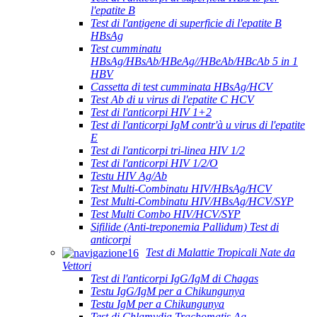
l'epatite B
Test di l'antigene di superficie di l'epatite B
HBsAg
Test cumminatu
HBsAg/HBsAb/HBeAg//HBeAb/HBcAb 5 in 1
HBV
Cassetta di test cumminata HBsAg/HCV
Test Ab di u virus di l'epatite C HCV
Test di l'anticorpi HIV 1+2
Test di l'anticorpi IgM contr'à u virus di l'epatite
E
Test di l'anticorpi tri-linea HIV 1/2
Test di l'anticorpi HIV 1/2/O
Testu HIV Ag/Ab
Test Multi-Combinatu HIV/HBsAg/HCV
Test Multi-Combinatu HIV/HBsAg/HCV/SYP
Test Multi Combo HIV/HCV/SYP
Sifilide (Anti-treponemia Pallidum) Test di
anticorpi
Test di Malattie Tropicali Nate da
Vettori
Test di l'anticorpi IgG/IgM di Chagas
Testu IgG/IgM per a Chikungunya
Testu IgM per a Chikungunya
Test di Chlamydia Trachomatis Ag