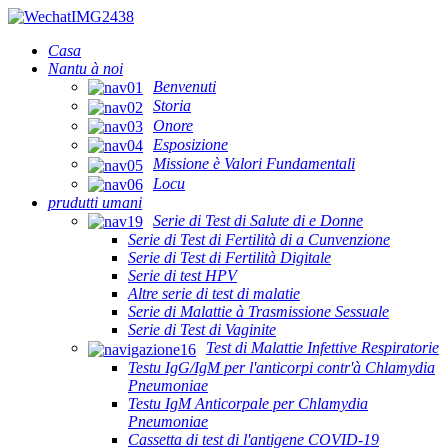
Casa
Nantu à noi
Benvenuti
Storia
Onore
Esposizione
Missione è Valori Fundamentali
Locu
prudutti umani
Serie di Test di Salute di e Donne
Serie di Test di Fertilità di a Cunvenzione
Serie di Test di Fertilità Digitale
Serie di test HPV
Altre serie di test di malatie
Serie di Malattie à Trasmissione Sessuale
Serie di Test di Vaginite
Test di Malattie Infettive Respiratorie
Testu IgG/IgM per l'anticorpi contr'à Chlamydia
Pneumoniae
Testu IgM Anticorpale per Chlamydia
Pneumoniae
Cassetta di test di l'antigene COVID-19