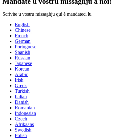
Mandate u vostru missaghju à noi:
Scrivite u vostru missaghju quì è mandateci lu
English
Chinese
French
German
Portuguese
Spanish
Russian
Japanese
Korean
Arabic
Irish
Greek
Turkish
Italian
Danish
Romanian
Indonesian
Czech
Afrikaans
Swedish
Polish