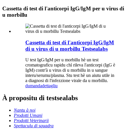
Cassetta di test di l'anticorpi IgG/IgM per u virus di
u morbillu
Cassetta di test di l'anticorpi IgG/IgM
di u virus di u morbillu Testsealabs
U test IgG/IgM per u morbillu hè un test
cromatograficu rapidu chì rileva l'anticorpi (IgG è
IgM) contr'à u virus di u morbillu in u sangue
interu/serumu/plasma. Stu test hè un aiutu utile in
a diagnosi di l'infezzione virale da u morbillu.
dumanda
dettagliu
À propositu di testsealabs
Nantu à noi
Prodotti Umani
Prodotti Veterinarii
Spettaculu di squadra