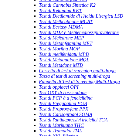
Test di Cannabis Sintetica K2
Test di Ketamina KET
Test di Dietilamide di l'Acidu Lisergicu LSD
Test di Methcatinone MCAT
Test di Ecstasy MDMA
Test di MDPV Metilenediossipirovalerone
Test di Mefedrone MEP
Test di Metanfetamina MET
Test di Morfina MOP
Test di metilfenidatu MPD
Test di Metaqualone MQL
Test di Metadone MTD
Cassetta di test di screening multi-droga
Tazza di test di screening multi-droga
Pannellu di Test di Screening Multi-Droga
Test di oppiacei OPI
Test OXY di l'ossicodone
Test di PCP à a fenciclidina
Test di Pregabalina PGB
Test di Proproxyfene PPX
Test di Carisoprodol SOMA
Test di l'antidepressivi triciclici TCA
Test di Marijuana THC
Test di Tramadol TML