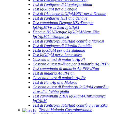
Test di l'antigene di Cryptosporidium
Test IgG/IgM per a Dengue
Test di l'Antigene IgG/IgM/NS1 per a Dengue
Test di l'antigene NS1 di a dengue
Test cumminatu Dengue NS1/Dengue
IgG/IgM/Virus Zika IgG/IgM
Dengue NS1/Dengue IgG/IgM/Virus Zika
IgG/IgM/Chikungunya
Test di l'anticorpi IgG/IgM contr'à a filariosi
Test di l'antigene di Giardia Lamblia
Testu IgG/IgM per a Leishmania
Test IgG/IgM per a Leptospira
Cassetta di test di malaria Ag Pf
Cassetta di test tri-linea per a malaria Ag Pf/Pv
Test cumminatu di malaria Ag Pf/Pv/Pan
Test di malaria Ag Pf/Pan
Cassetta di test di malaria Ag Pv
Test di Pan Ag di a Malaria
Cassetta di test di l'anticorpi IgG/IgM contr'à u
virus di a frebba gialla
Test cumminatu ZIKA IgG/IgM/Chikungunya
IgG/IgM
Test di l'anticorpi IgG/IgM contr'à u virus Zika
Test di Malattia Gastrointestinale