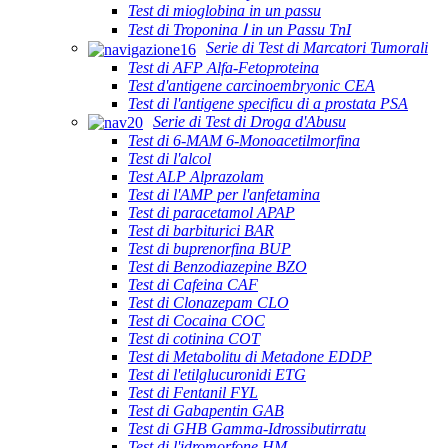
Test di mioglobina in un passu
Test di Troponina Ⅰ in un Passu TnI
Serie di Test di Marcatori Tumorali
Test di AFP Alfa-Fetoproteina
Test d'antigene carcinoembryonic CEA
Test di l'antigene specificu di a prostata PSA
Serie di Test di Droga d'Abusu
Test di 6-MAM 6-Monoacetilmorfina
Test di l'alcol
Test ALP Alprazolam
Test di l'AMP per l'anfetamina
Test di paracetamol APAP
Test di barbiturici BAR
Test di buprenorfina BUP
Test di Benzodiazepine BZO
Test di Cafeina CAF
Test di Clonazepam CLO
Test di Cocaina COC
Test di cotinina COT
Test di Metabolitu di Metadone EDDP
Test di l'etilglucuronidi ETG
Test di Fentanil FYL
Test di Gabapentin GAB
Test di GHB Gamma-Idrossibutirratu
Test di l'idromorfone HM