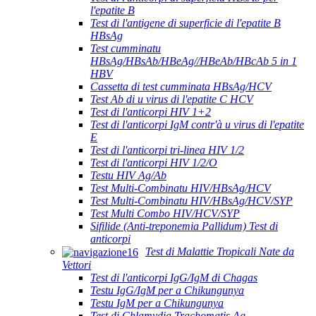
l'epatite B
Test di l'antigene di superficie di l'epatite B
HBsAg
Test cumminatu
HBsAg/HBsAb/HBeAg//HBeAb/HBcAb 5 in 1
HBV
Cassetta di test cumminata HBsAg/HCV
Test Ab di u virus di l'epatite C HCV
Test di l'anticorpi HIV 1+2
Test di l'anticorpi IgM contr'à u virus di l'epatite
E
Test di l'anticorpi tri-linea HIV 1/2
Test di l'anticorpi HIV 1/2/O
Testu HIV Ag/Ab
Test Multi-Combinatu HIV/HBsAg/HCV
Test Multi-Combinatu HIV/HBsAg/HCV/SYP
Test Multi Combo HIV/HCV/SYP
Sifilide (Anti-treponemia Pallidum) Test di
anticorpi
Test di Malattie Tropicali Nate da
Vettori
Test di l'anticorpi IgG/IgM di Chagas
Testu IgG/IgM per a Chikungunya
Testu IgM per a Chikungunya
Test di Chlamydia Trachomatis Ag