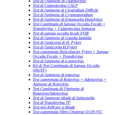
Test di l'Antigene di l'Adenovirus
Test di Calprotectina CALP
Test di l'antigene di Clostridium Difficile
Test di l'antigene di Cryptosporidium
Test di l'antigene di Entamoeba Histolytica
Test Combinatu di Sangue Occultu Fecale +
Transferrina + Calprotectina Antigene
Test di sangue occultu fecale FOB
Test di l'antigene di Giardia Iamblia
Test di l'anticorpi di H. Pylori
Test di l'anticorpu H.Pylori
Test cumminatu Helicobacter Pylori + Sangue
Occultu Fecale + Transferrina
Test di l'antigene di u norovirus
Kit di Test Combinatu di Sangue Occultu
(Hb/TF)
Test di l'antigene di rotavirus
Test cumminatu di Rotavirus + Adenovirus +
Antigene di Norovirus
Test Cumbinatu di l'Antigene di
Rotavirus/Adenovirus
Test di l'antigene tifoide di Salmonella
Test di Transferrina TF
Test IgG/IgM per a tifoide
Test cumminatu Vibro Cholerae O139 (VC