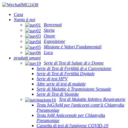
Casa
Nantu à noi
Benvenuti
Storia
Onore
Esposizione
Missione è Valori Fundamentali
Locu
prudutti umani
Serie di Test di Salute di e Donne
Serie di Test di Fertilità di a Cunvenzione
Serie di Test di Fertilità Digitale
Serie di test HPV
Altre serie di test di malatie
Serie di Malattie à Trasmissione Sessuale
Serie di Test di Vaginite
Test di Malattie Infettive Respiratorie
Testu IgG/IgM per l'anticorpi contr'à Chlamydia
Pneumoniae
Testu IgM Anticorpale per Chlamydia
Pneumoniae
Cassetta di test di l'antigene COVID-19