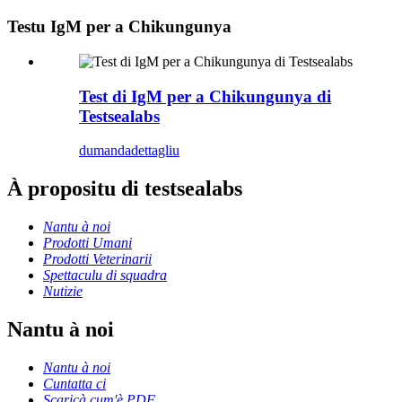
Testu IgM per a Chikungunya
Test di IgM per a Chikungunya di
Testsealabs
dumanda
dettagliu
À propositu di testsealabs
Nantu à noi
Prodotti Umani
Prodotti Veterinarii
Spettaculu di squadra
Nutizie
Nantu à noi
Nantu à noi
Cuntatta ci
Scaricà cum'è PDF