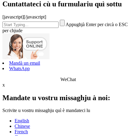
Cuntattateci cù u furmulariu quì sottu
[javascript]
[/javascript]
Appughjà Enter per circà o ESC
per chjude
Mandà un email
WhatsApp
WeChat
x
Mandate u vostru missaghju à noi:
Scrivite u vostru missaghju quì è mandateci lu
English
Chinese
French