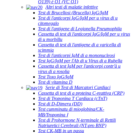
O139) è O1 (VC O1)
Altri testi di malatie infettive
Test di Brucellosi (Brucella) IgG/IgM
Test di l'anticorpi IgG/IgM per u virus di u
citomegalo
Test di l'antigene di Legionella Pneumophila
Cassetta di test di l'anticorpi IgG/IgM per u virus
di u morbillu
Cassetta di test di l'antigene di a varicella di
scimmia
Test di l'anticorpi IgM di a mononucleosi
Test IgG/IgM per l'Ab di u Virus di a Rubella
Cassetta di test IgM per l'anticorpi contr'à u
virus di a rosolia
Test Toxo IgG/IgM
Test di vitamina D
Serie di Test di Marcatori Cardiaci
Cassetta di test di a proteina C-reattiva (CRP)
Test di Troponina T Cardiaca (cTnT)
Test di D-Dimeru (DD)
Test cumminatu di mioglobina/CK-
MB/Troponina Ⅰ
Test di Prohormone N-terminale di Rettili
Natriuretici Cerebrali (NT-pro BNP)
Test CK-MB in un passu