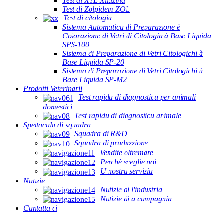
Test di XYL Xilazina
Test di Zolpidem ZOL
Test di citologia
Sistema Automaticu di Preparazione è
Colorazione di Vetri di Citologia à Base Liquida
SPS-100
Sistema di Preparazione di Vetri Citologichi à
Base Liquida SP-20
Sistema di Preparazione di Vetri Citologichi à
Base Liquida SP-M2
Prodotti Veterinarii
Test rapidu di diagnosticu per animali
domestici
Test rapidu di diagnosticu animale
Spettaculu di squadra
Squadra di R&D
Squadra di pruduzzione
Vendite oltremare
Perchè sceglie noi
U nostru serviziu
Nutizie
Nutizie di l'industria
Nutizie di a cumpagnia
Cuntatta ci