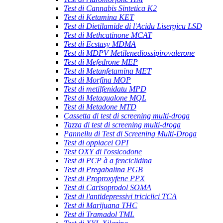
Test di Cannabis Sintetica K2
Test di Ketamina KET
Test di Dietilamide di l'Acidu Lisergicu LSD
Test di Methcatinone MCAT
Test di Ecstasy MDMA
Test di MDPV Metilenediossipirovalerone
Test di Mefedrone MEP
Test di Metanfetamina MET
Test di Morfina MOP
Test di metilfenidatu MPD
Test di Metaqualone MQL
Test di Metadone MTD
Cassetta di test di screening multi-droga
Tazza di test di screening multi-droga
Pannellu di Test di Screening Multi-Droga
Test di oppiacei OPI
Test OXY di l'ossicodone
Test di PCP à a fenciclidina
Test di Pregabalina PGB
Test di Proproxyfene PPX
Test di Carisoprodol SOMA
Test di l'antidepressivi triciclici TCA
Test di Marijuana THC
Test di Tramadol TML