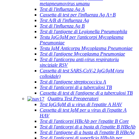
metapneumovirus umanu
Test di l'influenza Ag A
Cassetta di test per l'influenza Ag A+B
Test A/B di l'influenza Ag
Test di l'influenza Ag B
Test di l'antigene di Legionella Pneumophila
Testu IgG/IgM per l'anticorpi Mycoplasma
Pneumoniae
Testu IgM Anticorpu Mycoplasma Pneumoniae
Test di l'antigene Mycoplasma Pneumoniae
Test di l'anticorpu anti-virus respiratoriu
sinciziale RSV
Cassetta di test SARS-CoV-2 IgG/IgM (oru
colloidale)
Test di l'antigene streptococcicu A
Test di l'anticorpi di a tuberculosi TB
Cassetta di test di l'antigene di a tuberculosi TB
Quattru Test Preoperatori
Test IgG/IgM di u virus di l'epatite A HAV
Cassetta di test IgM per u virus di l'epatite A
HAV
Test di l'anticorpi HBcAb per l'epatite B Core
Test di l'anticorpi di a busta di l'epatite B HBeAb
Test di l'antigene di a busta di l'epatite B HBeAg
Test di l'anticorpi di superficia HBsAb per