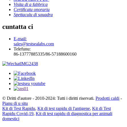
Visita di a fabbrica
Certificatu onorariu
Spettaculu di squadra
cuntatta ci
E-mail:
sales@testsealabs.com
Telefunu:
86-13777885335/86-57188600160
© Dritti d'autore - 2010-2024: Tutti i diritti riservati.
Prodotti caldi
-
Pianu di u situ
Kit di Test Rapidu
,
Kit di test rapidu di l'antigene
,
Kit di Test
Rapidu Covid-19
,
Kit di test rapidu di diagnostica per animali
domestici