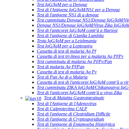
Test IgG/IgM per a Dengue
Test di l'Antigene IgG/IgM/NS1 per a Dengue
Test di l'antigene NS1 di a dengue
Test cumminatu Dengue NS1/Dengue IgG/IgM/Vir
Dengue NS1/Dengue IgG/IgM/Virus Zika IgG/Ig
Test di l'anticorpi IgG/IgM contr'à a filariosi
Test di l'antigene di Giardia Lamblia
Testu IgG/IgM per a Leishmania
Test IgG/IgM per a Leptospira
Cassetta di test di malaria Ag Pf
Cassetta di test tri-linea per a malaria Ag Pf/Pv
Test cumminatu di malaria Ag Pf/Pv/Pan
Test di malaria Ag Pf/Pan
Cassetta di test di malaria Ag Pv
Test di Pan Ag di a Malaria
Cassetta di test di l'anticorpi IgG/IgM contr'à u vir
Test cumminatu ZIKA IgG/IgM/Chikungunya IgG
Test di l'anticorpi IgG/IgM contr'à u virus Zika
Test di Malattia Gastrointestinale
Test di l'Antigene di l'Adenovirus
Test di Calprotectina CALP
Test di l'antigene di Clostridium Difficile
Test di l'antigene di Cryptosporidium
Test di l'antigene di Entamoeba Histolytica