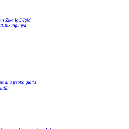
us Zika IgG/IgM
M/Chikungunya
us di a frebba gialla
/IgM