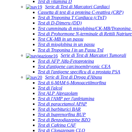
Test di vitamina D
Serie di Test di Marcatori Cardiaci
Cassetta di test di a proteina C-reattiva (CRP)
Test di Troponina T Cardiaca (cTnT)
Test di D-Dimeru (DD)
Test cumminatu di mioglobina/CK-MB/Troponina 
Test di Prohormone N-terminale di Rettili Natriur
Test CK-MB in un passu
Test di mioglobina in un passu
Test di Troponina Ⅰ in un Passu TnI
Serie di Test di Marcatori Tumorali
Test di AFP Alfa-Fetoproteina
Test d'antigene carcinoembryonic CEA
Test di l'antigene specificu di a prostata PSA
Serie di Test di Droga d'Abusu
Test di 6-MAM 6-Monoacetilmorfina
Test di l'alcol
Test ALP Alprazolam
Test di l'AMP per l'anfetamina
Test di paracetamol APAP
Test di barbiturici BAR
Test di buprenorfina BUP
Test di Benzodiazepine BZO
Test di Cafeina CAF
Test di Clonazepam CLO