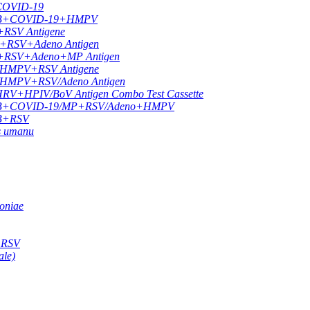
 COVID-19
LU A/B+COVID-19+HMPV
+RSV Antigene
9+RSV+Adeno Antigen
19+RSV+Adeno+MP Antigen
9/HMPV+RSV Antigene
9/HMPV+RSV/Adeno Antigen
HPIV/BoV Antigen Combo Test Cassette
FLU A/B+COVID-19/MP+RSV/Adeno+HMPV
A/B+RSV
us umanu
oniae
e RSV
ale)