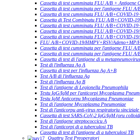
Cassetta di test cumminata FLU A/B + Antigene
Cassetta di test cumminata per l'antigene F
Cassetta di test cumminata FLU A/B+COVID-19
Cassetta di Test Combinatu FLU A/B+COVID-1
Cassetta di test cumminatu FLU A/B+COVID-
Cassetta di test cumminata FLU A/B+COVID-1
Cassetta di test cumminata FLU A/B+COVID-1
FLU A/B+COVID-19/HMPV+RSV/Adeno+MP/HRV+
Cassetta di test cumminata per l'antigene 
Cassetta di test cumminata per l'antigene FLU 
Cassetta di test di l'antigene di u metapneumovir
Test di l'influenza Ag A
Cassetta di test per l'influenza Ag A+B
Test A/B di l'influenza Ag
Test di l'influenza Ag B
Test di l'antigene di Legionella Pneumophila
Testu IgG/IgM per l'anticorpi Mycoplasma Pneum
Testu IgM Anticorpu Mycoplasma Pneumoniae
Test di l'antigene Mycoplasma Pneumoniae
Test di l'anticorpu anti-virus respiratoriu sincizial
Cassetta di test SARS-CoV-2 IgG/IgM (oru colloid
Test di l'antigene streptococcicu A
Test di l'anticorpi di a tuberculosi TB
Cassetta di test di l'antigene di a tuberculosi TB
Quattru Test Preoperatori