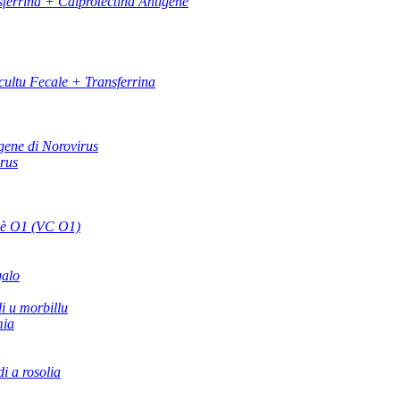
ferrina + Calprotectina Antigene
ultu Fecale + Transferrina
gene di Norovirus
irus
 è O1 (VC O1)
galo
di u morbillu
mia
di a rosolia