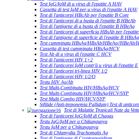
Test IgG/IgM di u virus di l'epatite A HAV
Cassetta di test IgM per u virus di l'epatite A HAV
Test di l'anticorpi HBcAb per l'epatite B Core
Test di l'anticorpi di a busta di l'epatite B HBeAb
Test di l'antigene di a busta di l'epatite B HBeAg
Test di l'anticorpi di superficia HBsAb per l'epatit
Test di l'antigene di superficie di l'epatite B HBsAg
Test cumminatu HBsAg/HBsAb/HBeAg//HBeAb/H
Cassetta di test cumminata HBsAg/HCV
Test Ab di u virus di l'epatite C HCV
Test di l'anticorpi HIV 1+2
Test di l'anticorpi IgM contr'à u virus di l'epatite E
Test di l'anticorpi tri-linea HIV 1/2
Test di l'anticorpi HIV 1/2/O
Testu HIV Ag/Ab
Test Multi-Combinatu HIV/HBsAg/HCV
Test Multi-Combinatu HIV/HBsAg/HCV/SYP
Test Multi Combo HIV/HCV/SYP
Sifilide (Anti-treponemia Pallidum) Test di anticor
Test di Malattie Tropicali Nate da Vett
Test di l'anticorpi IgG/IgM di Chagas
Testu IgG/IgM per a Chikungunya
Testu IgM per a Chikungunya
Test di Chlamydia Trachomatis Ag
Test di l'antigene di Cryptosporidium