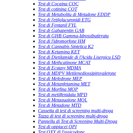
Test di Cocaina COC
Test di cotinina COT
Test di Metabolitu di Metadone EDDP
Test di l'etilglucuronidi ETG
Test di Fentanil FYL
Test di Gabapentin GAB
Test di GHB Gamma-Idrossibutirratu
Test di l'idromorfone HM
Test di Cannabis Sintetica K2
Test di Ketamina KET
Test di Dietilamide di l'Acidu Lisergicu LSD
Test di Methcatinone MCAT
Test di Ecstasy MDMA
Test di MDPV Metilenediossipirovalerone
Test di Mefedrone MEP
Test di Metanfetamina MET
Test di Morfina MOP
Test di metilfenidatu MPD
Test di Metaqualone MQL
Test di Metadone MTD
Cassetta di test di screening multi-droga
Tazza di test di screening multi-droga
Pannellu di Test di Screening Multi-Droga
Test di oppiacei OPI
Test OXY di l'ossicodone