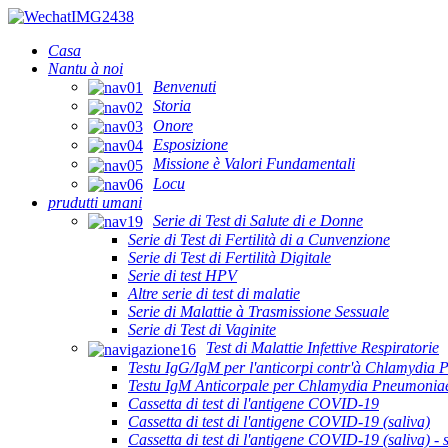
Casa
Nantu à noi
Benvenuti
Storia
Onore
Esposizione
Missione è Valori Fundamentali
Locu
prudutti umani
Serie di Test di Salute di e Donne
Serie di Test di Fertilità di a Cunvenzione
Serie di Test di Fertilità Digitale
Serie di test HPV
Altre serie di test di malatie
Serie di Malattie à Trasmissione Sessuale
Serie di Test di Vaginite
Test di Malattie Infettive Respiratorie
Testu IgG/IgM per l'anticorpi contr'à Chlamydia
Testu IgM Anticorpale per Chlamydia Pneumonia
Cassetta di test di l'antigene COVID-19
Cassetta di test di l'antigene COVID-19 (saliva)
Cassetta di test di l'antigene COVID-19 (saliva) - s