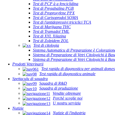
Test di PCP à a fenciclidina
Test di Pregabalina PGB
Test di Proproxyfene PPX
Test di Carisoprodol SOMA
Test di l'antidepressivi triciclici TCA
Test di Marijuana THC
Test di Tramadol TML
Test di XYL Xilazina
Test di Zolpidem ZOL
Test di citologia
Sistema Automaticu di Preparazione è Colorazione
Sistema di Preparazione di Vetri Citologichi à Ba
Sistema di Preparazione di Vetri Citologichi à B
Prodotti Veterinarii
Test rapidu di diagnosticu per animali domest
Test rapidu di diagnosticu animale
Spettaculu di squadra
Squadra di R&D
Squadra di pruduzzione
Vendite oltremare
Perchè sceglie noi
U nostru serviziu
Nutizie
Nutizie di l'industria