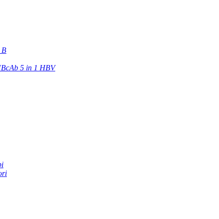
e B
BcAb 5 in 1 HBV
pi
ori