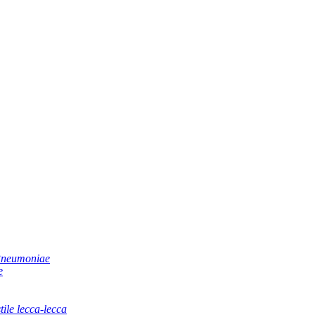
 Pneumoniae
e
tile lecca-lecca