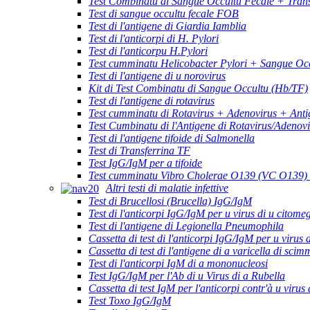
Test Combinatu di Sangue Occultu Fecale + Trans
Test di sangue occultu fecale FOB
Test di l'antigene di Giardia Iamblia
Test di l'anticorpi di H. Pylori
Test di l'anticorpu H.Pylori
Test cumminatu Helicobacter Pylori + Sangue Occ
Test di l'antigene di u norovirus
Kit di Test Combinatu di Sangue Occultu (Hb/TF)
Test di l'antigene di rotavirus
Test cumminatu di Rotavirus + Adenovirus + Anti
Test Cumbinatu di l'Antigene di Rotavirus/Adenov
Test di l'antigene tifoide di Salmonella
Test di Transferrina TF
Test IgG/IgM per a tifoide
Test cumminatu Vibro Cholerae O139 (VC O139)
Altri testi di malatie infettive
Test di Brucellosi (Brucella) IgG/IgM
Test di l'anticorpi IgG/IgM per u virus di u citome
Test di l'antigene di Legionella Pneumophila
Cassetta di test di l'anticorpi IgG/IgM per u virus 
Cassetta di test di l'antigene di a varicella di scim
Test di l'anticorpi IgM di a mononucleosi
Test IgG/IgM per l'Ab di u Virus di a Rubella
Cassetta di test IgM per l'anticorpi contr'à u virus 
Test Toxo IgG/IgM