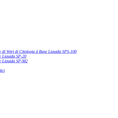
 di Vetri di Citologia à Base Liquida SPS-100
se Liquida SP-20
ase Liquida SP-M2
ici