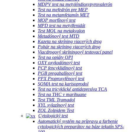
MDPV test na metyléndioxypyrovalerón
Test na mefedrón pre MEP
Test na metamfetamín MET
MOP morfínový test
MPD test na metylfenidát
Test MQL na metakvalon
Metadónový test MTD
Kazeta na skríning viacerých drog
Pohár na skríning viacerých drog
Viacdrogový skríningový testovací panel
Test na opiáty OPI
OXY oxykodónový test
PCP fencyklidínový test
PGB pregabalínový test
PPX Proproxyfénový test
SOMA test na karisoprodol
Test na tricyklické antidepresíva TCA
Test na THC v marihuane
Test TML Tramadol
XYL xylazínový test
ZOL Zolpidem Test
Cytologický test
Automatický systém na prípravu a farbenie
cytologických preparátov na báze tekutín SPS-
100