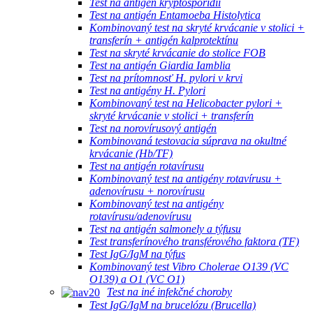
Test na antigén kryptosporídií
Test na antigén Entamoeba Histolytica
Kombinovaný test na skryté krvácanie v stolici +
transferín + antigén kalprotektínu
Test na skryté krvácanie do stolice FOB
Test na antigén Giardia Iamblia
Test na prítomnosť H. pylori v krvi
Test na antigény H. Pylori
Kombinovaný test na Helicobacter pylori +
skryté krvácanie v stolici + transferín
Test na norovírusový antigén
Kombinovaná testovacia súprava na okultné
krvácanie (Hb/TF)
Test na antigén rotavírusu
Kombinovaný test na antigény rotavírusu +
adenovírusu + norovírusu
Kombinovaný test na antigény
rotavírusu/adenovírusu
Test na antigén salmonely a týfusu
Test transferínového transférového faktora (TF)
Test IgG/IgM na týfus
Kombinovaný test Vibro Cholerae O139 (VC
O139) a O1 (VC O1)
Test na iné infekčné choroby
Test IgG/IgM na brucelózu (Brucella)