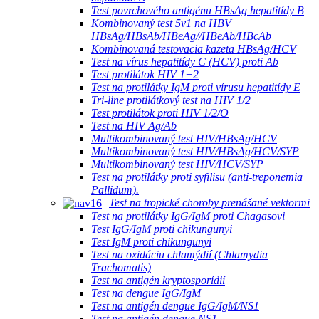
Test povrchového antigénu HBsAg hepatitídy B
Kombinovaný test 5v1 na HBV
HBsAg/HBsAb/HBeAg//HBeAb/HBcAb
Kombinovaná testovacia kazeta HBsAg/HCV
Test na vírus hepatitídy C (HCV) proti Ab
Test protilátok HIV 1+2
Test na protilátky IgM proti vírusu hepatitídy E
Tri-line protilátkový test na HIV 1/2
Test protilátok proti HIV 1/2/O
Test na HIV Ag/Ab
Multikombinovaný test HIV/HBsAg/HCV
Multikombinovaný test HIV/HBsAg/HCV/SYP
Multikombinovaný test HIV/HCV/SYP
Test na protilátky proti syfilisu (anti-treponemia
Pallidum).
Test na tropické choroby prenášané vektormi
Test na protilátky IgG/IgM proti Chagasovi
Test IgG/IgM proti chikungunyi
Test IgM proti chikungunyi
Test na oxidáciu chlamýdií (Chlamydia
Trachomatis)
Test na antigén kryptosporídií
Test na dengue IgG/IgM
Test na antigén dengue IgG/IgM/NS1
Test na antigén dengue NS1