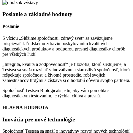
Poslanie a základné hodnoty
Poslanie
S víziou „Slúžime spoločnosti, zdravý svet“ sa zaväzujeme
prispievať k ľudskému zdraviu poskytovaním kvalitných
diagnostických produktov a podporou presnej diagnostiky chorôb
pre všetkých ľudí.
„Integrita, kvalita a zodpovednosť“ je filozofia, ktorú sledujeme, a
Testsea sa snaží rozvíjať v inovatívnu a starostlivú spoločnosť, ktorá
rešpektuje spoločnosť a životné prostredie, robí svojich
zamestnancov hrdými a získava si dlhodobú dôveru svojho partnera.
Spoločnosť Testsea Biologicals je tu, aby vám pomohla s
diagnostickým testovaním, je rýchla, citlivá a presná.
HLAVNÁ HODNOTA
Inovácia pre nové technológie
Spoločnosť Testsea sa snaží o inovatívny rozvoj nových technológií