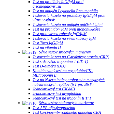
Test na protilátky IgG/IgM proti
cytomegalovírusu
Test na antigén Legionella Pneumophila
Testovacia kazeta na protilátky IgG/IgM proti
vírusu osýpok
Testovacia kazeta na antigén opičích kiahní
Test na protilátky IgM proti mononukleóze
Test proti vírusu rubeoly IgG/IgM
Testovacia kazeta na vírus rubeoly IgM
Test Toxo IgG/IgM
Test na vitamín D
Séria testov srdcových markerov
Testovacia kazeta na C-reaktívny proteín (CRP)
Test srdcového troponínu T (cTnT)
Test D-diméru (DD)
Kombinovaný test na myoglobín/CK-
MB/troponín II
Test na N-terminálny prohormón mozgových
natriuretických reptilov (NT-pro BNP)
Jednokrokový test CK-MB
Jednokrokový test myoglobínu
Jednokrokový test na troponín II TnI
Séria testov nádorových markerov
Test AFP alfa-fetoproteínu
Test karcinoembryonálneho antigénu CEA