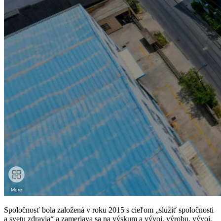
Spoločnosť bola založená v roku 2015 s cieľom „slúžiť spoločnosti
a svetu zdravia“ a zameriava sa na výskum a vývoj, výrobu, vývoj,