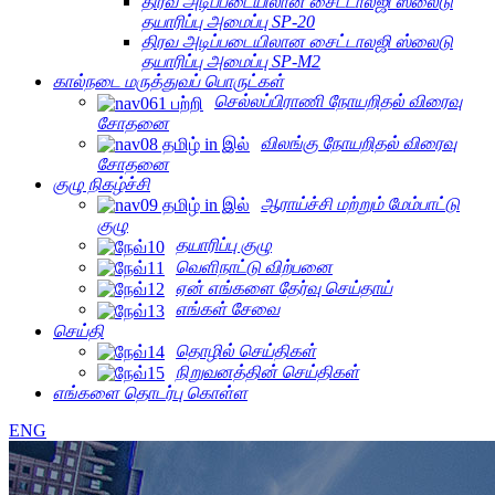
திரவ அடிப்படையிலான சைட்டாலஜி ஸ்லைடு
தயாரிப்பு அமைப்பு SP-20
திரவ அடிப்படையிலான சைட்டாலஜி ஸ்லைடு
தயாரிப்பு அமைப்பு SP-M2
கால்நடை மருத்துவப் பொருட்கள்
செல்லப்பிராணி நோயறிதல் விரைவு
சோதனை
விலங்கு நோயறிதல் விரைவு
சோதனை
குழு நிகழ்ச்சி
ஆராய்ச்சி மற்றும் மேம்பாட்டு
குழு
தயாரிப்பு குழு
வெளிநாட்டு விற்பனை
ஏன் எங்களை தேர்வு செய்தாய்
எங்கள் சேவை
செய்தி
தொழில் செய்திகள்
நிறுவனத்தின் செய்திகள்
எங்களை தொடர்பு கொள்ள
ENG