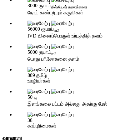
3000 ரூபாய்
மில்லியன் கணக்கான
நோய் கண்டறியும் கருவிகள்
56000 ரூபாய்
m2
IVD வினைப்பொருள் உற்பத்தித் தளம்
5000 ரூபாய்
m2
பொது பரிசோதனை தளம்
889 தமிழ்
ஊழியர்கள்
50
%
இளங்கலை பட்டம் அல்லது அதற்கு மேல்
38
காப்புரிமைகள்
வரலாறு