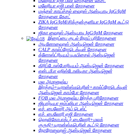
மலேரியா ஏஜி பிவி சோதனை கேசட்
மலேரியா ஏஜி பான் சோதனை
மஞ்சள் காய்ச்சல் வைரஸ் ஆன்டிபாடி IgG/IgM
சோதனை கேசட்
ZIKA IgG/IgM/சிக்குன்குனியா IgG/IgM கூட்டு
சோதனை
ஜிகா வைரஸ் ஆன்டிபாடி IgG/IgM சோதனை
இரைப்பை குடல் நோய் பரிசோதனை
அடினோவைரஸ் ஆன்டிஜென் சோதனை
CALP கால்ப்ரோடெக்டின் சோதனை
க்ளோஸ்ட்ரிடியம் டிஃபிசைல் ஆன்டிஜென்
சோதனை
கிரிப்டோஸ்போரிடியம் ஆன்டிஜென் சோதனை
என்டமீபா ஹிஸ்டோலிடிகா ஆன்டிஜென்
சோதனை
மல அமானுஷ்ய
இரத்தம்+டிரான்ஸ்ஃபெரின்+கால்ப்ரோடெக்டின்
ஆன்டிஜென் காம்போ சோதனை
FOB மல அமானுஷ்ய இரத்த பரிசோதனை
ஜியார்டியா ஐம்ப்லியா ஆன்டிஜென் சோதனை
எச். பைலோரி ஆப் டெஸ்ட்
எச். பைலோரி ஏஜி சோதனை
ஹெலிகோபாக்டர் பைலோரி+மலக்
குருதி+டிரான்ஸ்ஃபெரின் கூட்டு சோதனை
நோரோவைரஸ் ஆன்டிஜென் சோதனை