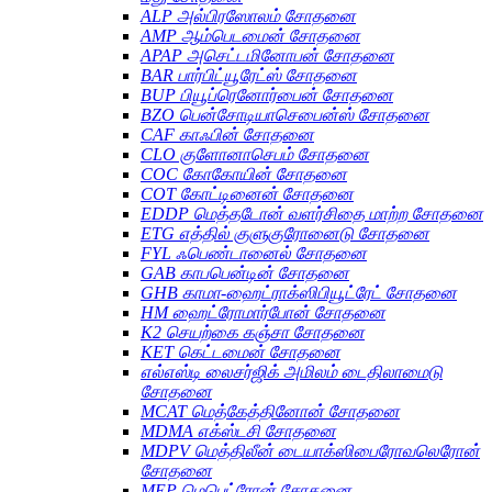
ALP அல்பிரஸோலம் சோதனை
AMP ஆம்பெடமைன் சோதனை
APAP அசெட்டமினோபன் சோதனை
BAR பார்பிட்யூரேட்ஸ் சோதனை
BUP பியூப்ரெனோர்பைன் சோதனை
BZO பென்சோடியாசெபைன்ஸ் சோதனை
CAF காஃபின் சோதனை
CLO குளோனாசெபம் சோதனை
COC கோகோயின் சோதனை
COT கோட்டினைன் சோதனை
EDDP மெத்தடோன் வளர்சிதை மாற்ற சோதனை
ETG எத்தில் குளுகுரோனைடு சோதனை
FYL ஃபெண்டானைல் சோதனை
GAB காபபென்டின் சோதனை
GHB காமா-ஹைட்ராக்ஸிபியூட்ரேட் சோதனை
HM ஹைட்ரோமார்போன் சோதனை
K2 செயற்கை கஞ்சா சோதனை
KET கெட்டமைன் சோதனை
எல்எஸ்டி லைசர்ஜிக் அமிலம் டைதிலாமைடு
சோதனை
MCAT மெத்கேத்தினோன் சோதனை
MDMA எக்ஸ்டசி சோதனை
MDPV மெத்திலீன் டையாக்ஸிபைரோவலெரோன்
சோதனை
MEP மெபெட்ரோன் சோதனை