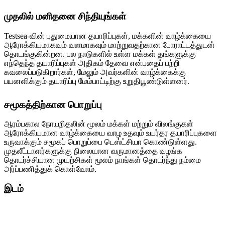
முதலில் மனிதனை சிந்தியுங்கள்
Testsea-வின் புதுமையான தயாரிப்புகள், மக்களின் வாழ்க்கையை
ஆரோக்கியமாகவும் வளமாகவும் மாற்றுவதற்கான போராட்டத்துடன்
தொடங்குகின்றன. பல நாடுகளில் உள்ள மக்கள் தங்களுக்கு
எந்தெந்த தயாரிப்புகள் அதிகம் தேவை என்பதைப் பற்றி
கவலைப்படுகிறார்கள், மேலும் அவர்களின் வாழ்க்கைக்கு
பயனளிக்கும் தயாரிப்பு மேம்பாட்டிற்கு உறுதிபூண்டுள்ளனர்.
சமூகத்திற்கான பொறுப்பு
ஆரம்பகால நோயறிதலின் மூலம் மக்கள் மற்றும் விலங்குகள்
ஆரோக்கியமான வாழ்க்கையை வாழ உதவும் உயர்தர தயாரிப்புகளை
உருவாக்கும் சமூகப் பொறுப்பை டெஸ்ட்சியா கொண்டுள்ளது.
முதலீட்டாளர்களுக்கு நிலையான வருமானத்தை வழங்க
தொடர்ச்சியான முயற்சிகள் மூலம் நாங்கள் தொடர்ந்து நம்மை
அர்ப்பணித்துக் கொள்வோம்.
இடம்