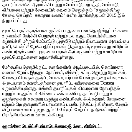
தயாரிப்புகளின் ஆராய்ச்சி மற்றும் மேம்பாடு, உற்பத்தி, மேம்பாடு,
விற்பனை மற்றும் சேவையில் கவனம் செலுத்தும் "சமூகத்திற்கு
சேவை செய்தல், சுகாதார உலகம்" என்ற நோக்கத்துடன் 2015 இல்
நிறுவப்பட்டது.
மூலப்பொருட்களுக்கான முக்கிய புதுமையான தொழில்நுட்பங்களை
உருவாக்கி தேர்ச்சி பெறுதல் மற்றும் பல வருட தொடர்ச்சியான
ஆராய்ச்சி மற்றும் மேம்பாட்டு முதலீடு மற்றும் நியாயமான அமைப்பை
நம்பி, டெஸ்ட்சீ நோயெதிர்ப்பு கண்டறிதல் தளம், மூலக்கூறு உயிரியல்
கண்டறிதல் தளம், புரத மைய தாள் ஆய்வு தளம் மற்றும் உயிரியல்
மூலப்பொருட்களை உருவாக்கியுள்ளது.
மேற்கூறிய தொழில்நுட்ப தளங்களின் அடிப்படையில், கொரோனா
வைரஸ் நோய், இருதய நோய்கள், வீக்கம், கட்டி, தொற்று நோய்கள்,
போதைப்பொருள் துஷ்பிரயோகம், கர்ப்பம் போன்றவற்றை விரைவாக
அடையாளம் காண்பதற்கான தயாரிப்பு வரிசைகளை Testsea
உருவாக்கியுள்ளது. எங்கள் தயாரிப்புகள் விரைவான நோயறிதல்
மற்றும் பயனுள்ள சிகிச்சை கண்காணிப்பு, தாய்வழி மற்றும்
குழந்தைகள் சுகாதார மருந்து கண்டறிதல், ஆல்கஹால் சோதனை
மற்றும் பிற துறைகளில் பரவலாகப் பயன்படுத்தப்படுகின்றன. மேலும்
விற்பனை உலகம் முழுவதும் 100 க்கும் மேற்பட்ட நாடுகள் மற்றும்
பிராந்தியங்களை உள்ளடக்கியது.
ஹாங்சோ டெஸ்ட்சீ பயோடெக்னாலஜி கோ., லிமிடெட்.