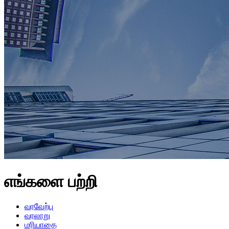
எங்களை பற்றி
வரவேற்பு
வரலாறு
மரியாதை