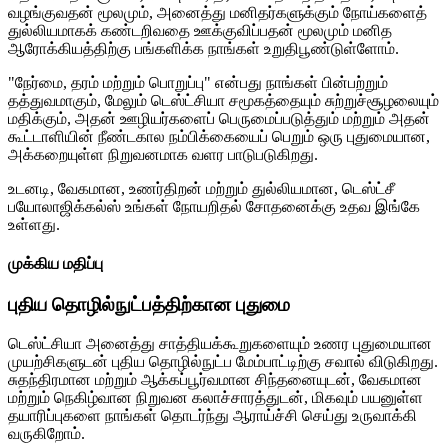
வழங்குவதன் மூலமும், அனைத்து மனிதர்களுக்கும் நோய்களைத்
துல்லியமாகக் கண்டறிவதை ஊக்குவிப்பதன் மூலமும் மனித
ஆரோக்கியத்திற்கு பங்களிக்க நாங்கள் உறுதிபூண்டுள்ளோம்.
"நேர்மை, தரம் மற்றும் பொறுப்பு" என்பது நாங்கள் பின்பற்றும்
தத்துவமாகும், மேலும் டெஸ்ட்சியா சமூகத்தையும் சுற்றுச்சூழலையும்
மதிக்கும், அதன் ஊழியர்களைப் பெருமைப்படுத்தும் மற்றும் அதன்
கூட்டாளியின் நீண்டகால நம்பிக்கையைப் பெறும் ஒரு புதுமையான,
அக்கறையுள்ள நிறுவனமாக வளர பாடுபடுகிறது.
உடனடி, வேகமான, உணர்திறன் மற்றும் துல்லியமான, டெஸ்ட்சீ
பயோலாஜிக்கல்ஸ் உங்கள் நோயறிதல் சோதனைக்கு உதவ இங்கே
உள்ளது.
முக்கிய மதிப்பு
புதிய தொழில்நுட்பத்திற்கான புதுமை
டெஸ்ட்சியா அனைத்து சாத்தியக்கூறுகளையும் உணர புதுமையான
முயற்சிகளுடன் புதிய தொழில்நுட்ப மேம்பாட்டிற்கு சவால் விடுகிறது.
சுதந்திரமான மற்றும் ஆக்கப்பூர்வமான சிந்தனையுடன், வேகமான
மற்றும் நெகிழ்வான நிறுவன கலாச்சாரத்துடன், மிகவும் பயனுள்ள
தயாரிப்புகளை நாங்கள் தொடர்ந்து ஆராய்ச்சி செய்து உருவாக்கி
வருகிறோம்.