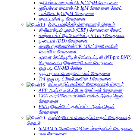
ரூபெல்லா வைரஸ் Ab IgG/IgM சோதனை
ரூபெல்லா வைரஸ் Ab IgM சோதனை கேசட்
டாக்ஸோ IgG/IgM சோதனை
வைட்டமின் டி சோதனை
இதய மார்க்கர் சோதனைத் தொடர்
சி-ரியாக்டிவ் புரதம் (CRP) சோதனை கேசட்
கார்டியாக் ட்ரோபோனின் டி (cTnT) சோதனை
டி-டைமர் (DD) சோதனை
மையோகுளோபின்/CK-MB/ட்ரோபோனின்
Ⅰகாம்போ சோதனை
மூளை நேட்ரியூரிடிக் ரெப்டைட்டின் (NT-pro BNP)
N-முனைய புரோஹார்மோன் சோதனை
ஒரு படி CK-MB தேர்வு
ஒரு படி மையோகுளோபின் சோதனை
TnI ஒரு படி ட்ரோபோனின் Ⅰ சோதனை
கட்டி குறிப்பான்கள் சோதனைத் தொடர்
AFP ஆல்பா-ஃபெட்டோபுரோட்டீன் சோதனை
CEA கார்சினோஎம்பிரியோனிக் ஆன்டிஜென்
சோதனை
PSA புரோஸ்டேட் குறிப்பிட்ட ஆன்டிஜென்
சோதனை
துஷ்பிரயோக போதைப்பொருள் சோதனைத்
தொடர்
6-MAM 6-மோனோஅசிடைல்மார்ஃபின் சோதனை
மது சோதனை