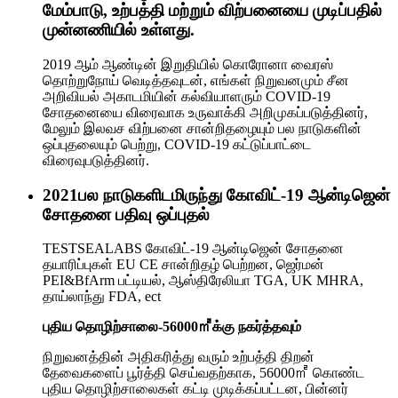
மேம்பாடு, உற்பத்தி மற்றும் விற்பனையை முடிப்பதில்
முன்னணியில் உள்ளது.
2019 ஆம் ஆண்டின் இறுதியில் கொரோனா வைரஸ்
தொற்றுநோய் வெடித்தவுடன், எங்கள் நிறுவனமும் சீன
அறிவியல் அகாடமியின் கல்வியாளரும் COVID-19
சோதனையை விரைவாக உருவாக்கி அறிமுகப்படுத்தினர்,
மேலும் இலவச விற்பனை சான்றிதழையும் பல நாடுகளின்
ஒப்புதலையும் பெற்று, COVID-19 கட்டுப்பாட்டை
விரைவுபடுத்தினர்.
2021
பல நாடுகளிடமிருந்து கோவிட்-19 ஆன்டிஜென்
சோதனை பதிவு ஒப்புதல்
TESTSEALABS கோவிட்-19 ஆன்டிஜென் சோதனை
தயாரிப்புகள் EU CE சான்றிதழ் பெற்றன, ஜெர்மன்
PEI&BfArm பட்டியல், ஆஸ்திரேலியா TGA, UK MHRA,
தாய்லாந்து FDA, ect
புதிய தொழிற்சாலை-56000㎡க்கு நகர்த்தவும்
நிறுவனத்தின் அதிகரித்து வரும் உற்பத்தி திறன்
தேவைகளைப் பூர்த்தி செய்வதற்காக, 56000㎡ கொண்ட
புதிய தொழிற்சாலைகள் கட்டி முடிக்கப்பட்டன, பின்னர்