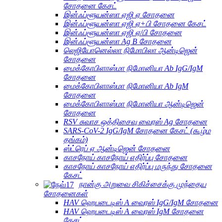
சோதனை கேசட்
இன்ஃப்ளூயன்ஸா ஏஜி ஏ சோதனை
இன்ஃப்ளூயன்ஸா ஏஜி ஏ+பி சோதனை கேசட்
இன்ஃப்ளூயன்ஸா ஏஜி ஏ/பி சோதனை
இன்ஃப்ளூயன்ஸா Ag B சோதனை
லெஜியோனெல்லா நிமோபிலா ஆன்டிஜென்
சோதனை
மைக்கோபிளாஸ்மா நிமோனியா Ab IgG/IgM
சோதனை
மைக்கோபிளாஸ்மா நிமோனியா Ab IgM
சோதனை
மைக்கோபிளாஸ்மா நிமோனியா ஆன்டிஜென்
சோதனை
RSV சுவாச ஒத்திசைவு வைரஸ் Ag சோதனை
SARS-CoV-2 IgG/IgM சோதனை கேசட் (கூழ்ம
தங்கம்)
ஸ்ட்ரெப் ஏ ஆன்டிஜென் சோதனை
காசநோய் காசநோய் எதிர்ப்பு சோதனை
காசநோய் காசநோய் எதிர்ப்பு மருந்து சோதனை
கேசட்
நான்கு அறுவை சிகிச்சைக்கு முந்தைய
சோதனைகள்
HAV ஹெபடைடிஸ் A வைரஸ் IgG/IgM சோதனை
HAV ஹெபடைடிஸ் A வைரஸ் IgM சோதனை
கேசட்