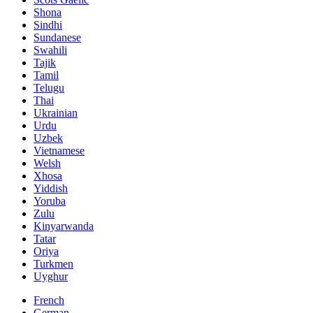
Shona
Sindhi
Sundanese
Swahili
Tajik
Tamil
Telugu
Thai
Ukrainian
Urdu
Uzbek
Vietnamese
Welsh
Xhosa
Yiddish
Yoruba
Zulu
Kinyarwanda
Tatar
Oriya
Turkmen
Uyghur
French
German