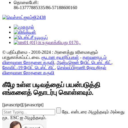
தொலைபேசி:
86-13777885335/86-57188600160
© பதிப்புரிமை - 2010-2024 : அனைத்து உரிமைகளும்
பாதுகாக்கப்பட்டவை.
சூடான தயாரிப்புகள்
-
தளவரைபடம்
விரைவான சோதனை கருவி
,
ஆன்டிஜென் ரேபிட் டெஸ்ட் கிட்
,
கோவிட்-19 ரேபிட் டெஸ்ட் கிட்
,
செல்லப்பிராணி நோயறிதல்
விரைவான சோதனை கருவி
கீழே உள்ள படிவத்தைப் பயன்படுத்தி
எங்களைத் தொடர்பு கொள்ளவும்.
[javascript]
[/javascript]
தேட என்டரை அழுத்தவும் அல்லது
மூட ESC ஐ அழுத்தவும்.