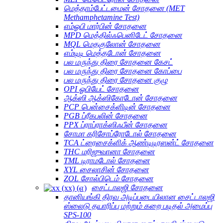
மெத்தாம்பேட்டமைன் சோதனை (MET
Methamphetamine Test)
எம்ஓபி மார்பின் சோதனை
MPD மெத்தில்ஃபெனிடேட் சோதனை
MQL மெதகுலோன் சோதனை
எம்டிடி மெத்தடோன் சோதனை
பல மருந்து திரை சோதனை கேசட்
பல மருந்து திரை சோதனை கோப்பை
பல மருந்து திரை சோதனை குழு
OPI ஓபியேட் சோதனை
ஆக்ஸி ஆக்ஸிகோடோன் சோதனை
PCP பென்சைக்ளிடின் சோதனை
PGB ப்ரீகபலின் சோதனை
PPX ப்ராப்ராக்ஸிஃபீன் சோதனை
சோமா கரிசோப்ரோடோல் சோதனை
TCA ட்ரைசைக்ளிக் ஆண்டிடிரஸன்ட் சோதனை
THC மரிஜுவானா சோதனை
TML டிராமடோல் சோதனை
XYL சைலாசின் சோதனை
ZOL சோல்பிடெம் சோதனை
சைட்டாலஜி சோதனை
தானியங்கி திரவ அடிப்படையிலான சைட்டாலஜி
ஸ்லைடு தயாரிப்பு மற்றும் கறை படிதல் அமைப்பு
SPS-100