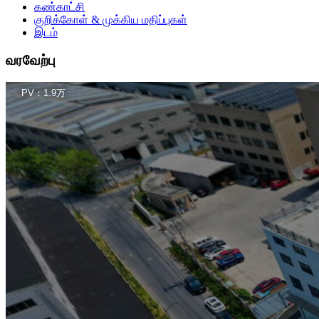
கண்காட்சி
குறிக்கோள் & முக்கிய மதிப்புகள்
இடம்
வரவேற்பு