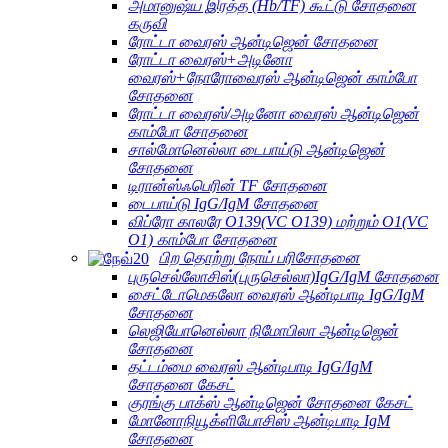
அமானுஷ்ய இரத்த (Hb/TF) கூட்டு சோதனை
கருவி
ரோட்டா வைரஸ் ஆன்டிஜென் சோதனை
ரோட்டா வைரஸ்+அடினோ
வைரஸ்+நோரோவைரஸ் ஆன்டிஜென் காம்போ
சோதனை
ரோட்டா வைரஸ்/அடினோ வைரஸ் ஆன்டிஜென்
காம்போ சோதனை
சால்மோனெல்லா டைபாய்டு ஆன்டிஜென்
சோதனை
டிரான்ஸ்ஃபெரின் TF சோதனை
டைபாய்டு IgG/IgM சோதனை
விப்ரோ காலரே O139(VC O139) மற்றும் O1(VC
O1) காம்போ சோதனை
பிற தொற்று நோய் பரிசோதனை
புருசெல்லோசிஸ்(புருசெல்லா)IgG/IgM சோதனை
சைட்டோமெகலோ வைரஸ் ஆன்டிபாடி IgG/IgM
சோதனை
லெஜியோனெல்லா நிமோபிலா ஆன்டிஜென்
சோதனை
தட்டம்மை வைரஸ் ஆன்டிபாடி IgG/IgM
சோதனை கேசட்
குரங்கு பாக்ஸ் ஆன்டிஜென் சோதனை கேசட்
மோனோநியூக்ளியோசிஸ் ஆன்டிபாடி IgM
சோதனை