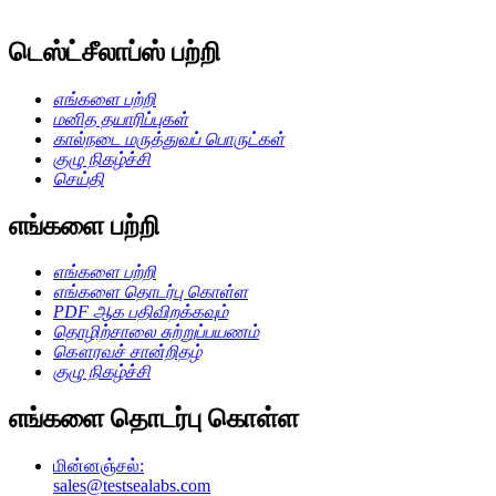
டெஸ்ட்சீலாப்ஸ் பற்றி
எங்களை பற்றி
மனித தயாரிப்புகள்
கால்நடை மருத்துவப் பொருட்கள்
குழு நிகழ்ச்சி
செய்தி
எங்களை பற்றி
எங்களை பற்றி
எங்களை தொடர்பு கொள்ள
PDF ஆக பதிவிறக்கவும்
தொழிற்சாலை சுற்றுப்பயணம்
கௌரவச் சான்றிதழ்
குழு நிகழ்ச்சி
எங்களை தொடர்பு கொள்ள
மின்னஞ்சல்:
sales@testsealabs.com