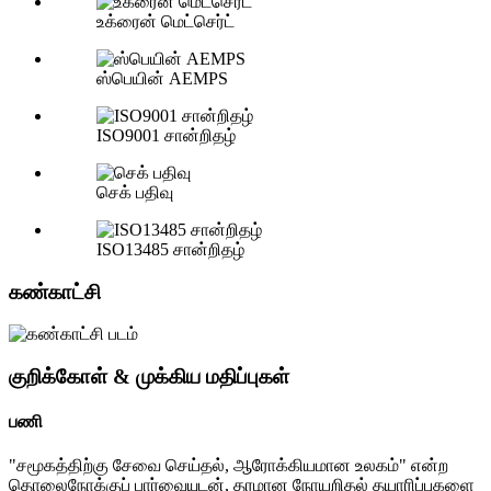
உக்ரைன் மெட்செர்ட்
ஸ்பெயின் AEMPS
ISO9001 சான்றிதழ்
செக் பதிவு
ISO13485 சான்றிதழ்
கண்காட்சி
குறிக்கோள் & முக்கிய மதிப்புகள்
பணி
"சமூகத்திற்கு சேவை செய்தல், ஆரோக்கியமான உலகம்" என்ற
தொலைநோக்குப் பார்வையுடன், தரமான நோயறிதல் தயாரிப்புகளை