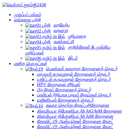
முகப்புப் பக்கம்
எங்களை பற்றி
வரவேற்பு
வரலாறு
மரியாதை
கண்காட்சி
குறிக்கோள் & முக்கிய
மதிப்புகள்
இடம்
மனித பொருட்கள்
பெண்கள் சுகாதார சோதனைத் தொடர்
மரபுவழி கருவுறுதல் சோதனைத் தொடர்
டிஜிட்டல் கருவுறுதல் சோதனைத் தொடர்
HPV சோதனை சீரியஸ்
பிற நோய் சோதனைத் தொடர்
பாலியல் ரீதியாக பரவும் நோய்கள் தொடர்
வஜினிடிஸ் சோதனைத் தொடர்
சுவாச தொற்று நோய் பரிசோதனை
கிளமிடியா நிமோனியா Ab IgG/IgM சோதனை
கிளமிடியா நிமோனியா Ab IgM சோதனை
கோவிட்-19 ஆன்டிஜென் சோதனை கேசட்
கோவிட்-19 ஆன்டிஜென் சோதனை கேசட்