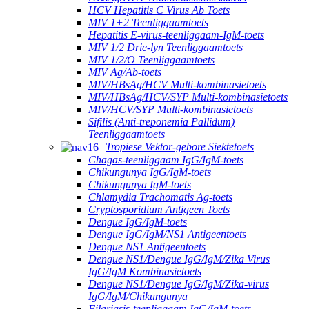
HCV Hepatitis C Virus Ab Toets
MIV 1+2 Teenliggaamtoets
Hepatitis E-virus-teenliggaam-IgM-toets
MIV 1/2 Drie-lyn Teenliggaamtoets
MIV 1/2/O Teenliggaamtoets
MIV Ag/Ab-toets
MIV/HBsAg/HCV Multi-kombinasietoets
MIV/HBsAg/HCV/SYP Multi-kombinasietoets
MIV/HCV/SYP Multi-kombinasietoets
Sifilis (Anti-treponemia Pallidum)
Teenliggaamtoets
Tropiese Vektor-gebore Siektetoets
Chagas-teenliggaam IgG/IgM-toets
Chikungunya IgG/IgM-toets
Chikungunya IgM-toets
Chlamydia Trachomatis Ag-toets
Cryptosporidium Antigeen Toets
Dengue IgG/IgM-toets
Dengue IgG/IgM/NS1 Antigeentoets
Dengue NS1 Antigeentoets
Dengue NS1/Dengue IgG/IgM/Zika Virus
IgG/IgM Kombinasietoets
Dengue NS1/Dengue IgG/IgM/Zika-virus
IgG/IgM/Chikungunya
Filariasis-teenliggaam IgG/IgM-toets