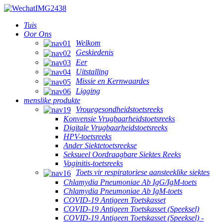
Tuis
Oor Ons
Welkom
Geskiedenis
Eer
Uitstalling
Missie en Kernwaardes
Ligging
menslike produkte
Vrouegesondheidstoetsreeks
Konvensie Vrugbaarheidstoetsreeks
Digitale Vrugbaarheidstoetsreeks
HPV-toetsreeks
Ander Siektetoetsreekse
Seksueel Oordraagbare Siektes Reeks
Vaginitis-toetsreeks
Toets vir respiratoriese aansteeklike siektes
Chlamydia Pneumoniae Ab IgG/IgM-toets
Chlamydia Pneumoniae Ab IgM-toets
COVID-19 Antigeen Toetskasset
COVID-19 Antigeen Toetskasset (Speeksel)
COVID-19 Antigeen Toetskasset (Speeksel) -