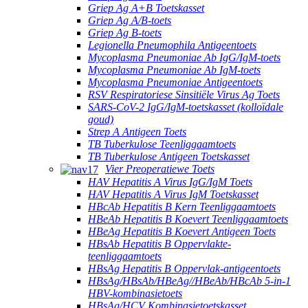
Griep Ag A+B Toetskasset
Griep Ag A/B-toets
Griep Ag B-toets
Legionella Pneumophila Antigeentoets
Mycoplasma Pneumoniae Ab IgG/IgM-toets
Mycoplasma Pneumoniae Ab IgM-toets
Mycoplasma Pneumoniae Antigeentoets
RSV Respiratoriese Sinsitiële Virus Ag Toets
SARS-CoV-2 IgG/IgM-toetskasset (kolloïdale
goud)
Strep A Antigeen Toets
TB Tuberkulose Teenliggaamtoets
TB Tuberkulose Antigeen Toetskasset
Vier Preoperatiewe Toets
HAV Hepatitis A Virus IgG/IgM Toets
HAV Hepatitis A Virus IgM Toetskasset
HBcAb Hepatitis B Kern Teenliggaamtoets
HBeAb Hepatitis B Koevert Teenliggaamtoets
HBeAg Hepatitis B Koevert Antigeen Toets
HBsAb Hepatitis B Oppervlakte-
teenliggaamtoets
HBsAg Hepatitis B Oppervlak-antigeentoets
HBsAg/HBsAb/HBeAg//HBeAb/HBcAb 5-in-1
HBV-kombinasietoets
HBsAg/HCV Kombinasietoetskasset