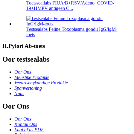
Toetsseallabs FIUA/B+RSV/Adeno+COVID-
19+HMPV-antigeen C...
Testsealabs Feline Toxoplasma gondii IgG/IgM-
toets
H.Pylori Ab-toets
Oor testsealabs
Oor Ons
Menslike Produkte
Veeartsenykundige Produkte
Spanvertoning
Nuus
Oor Ons
Oor Ons
Kontak Ons
Laai af as PDF