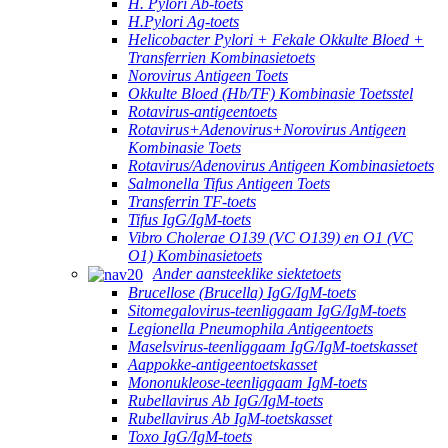
H. Pylori Ab-toets
H.Pylori Ag-toets
Helicobacter Pylori + Fekale Okkulte Bloed +
Transferrien Kombinasietoets
Norovirus Antigeen Toets
Okkulte Bloed (Hb/TF) Kombinasie Toetsstel
Rotavirus-antigeentoets
Rotavirus+Adenovirus+Norovirus Antigeen
Kombinasie Toets
Rotavirus/Adenovirus Antigeen Kombinasietoets
Salmonella Tifus Antigeen Toets
Transferrin TF-toets
Tifus IgG/IgM-toets
Vibro Cholerae O139 (VC O139) en O1 (VC
O1) Kombinasietoets
Ander aansteeklike siektetoets
Brucellose (Brucella) IgG/IgM-toets
Sitomegalovirus-teenliggaam IgG/IgM-toets
Legionella Pneumophila Antigeentoets
Maselsvirus-teenliggaam IgG/IgM-toetskasset
Aappokke-antigeentoetskasset
Mononukleose-teenliggaam IgM-toets
Rubellavirus Ab IgG/IgM-toets
Rubellavirus Ab IgM-toetskasset
Toxo IgG/IgM-toets