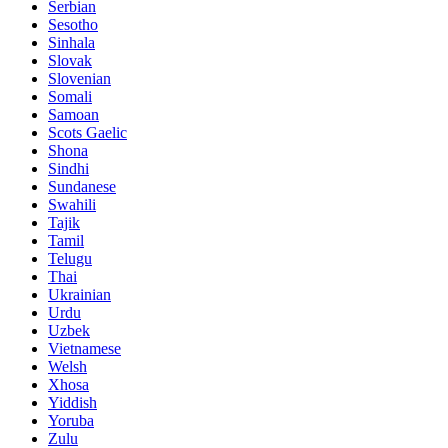
Serbian
Sesotho
Sinhala
Slovak
Slovenian
Somali
Samoan
Scots Gaelic
Shona
Sindhi
Sundanese
Swahili
Tajik
Tamil
Telugu
Thai
Ukrainian
Urdu
Uzbek
Vietnamese
Welsh
Xhosa
Yiddish
Yoruba
Zulu