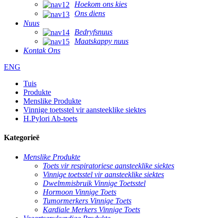
Hoekom ons kies
Ons diens
Nuus
Bedryfsnuus
Maatskappy nuus
Kontak Ons
ENG
Tuis
Produkte
Menslike Produkte
Vinnige toetsstel vir aansteeklike siektes
H.Pylori Ab-toets
Kategorieë
Menslike Produkte
Toets vir respiratoriese aansteeklike siektes
Vinnige toetsstel vir aansteeklike siektes
Dwelmmisbruik Vinnige Toetsstel
Hormoon Vinnige Toets
Tumormerkers Vinnige Toets
Kardiale Merkers Vinnige Toets