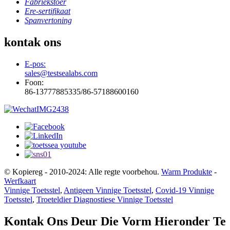
Fabriekstoer
Ere-sertifikaat
Spanvertoning
kontak ons
E-pos:
sales@testsealabs.com
Foon:
86-13777885335/86-57188600160
© Kopiereg - 2010-2024: Alle regte voorbehou.
Warm Produkte
-
Werfkaart
Vinnige Toetsstel
,
Antigeen Vinnige Toetsstel
,
Covid-19 Vinnige
Toetsstel
,
Troeteldier Diagnostiese Vinnige Toetsstel
Kontak Ons Deur Die Vorm Hieronder Te