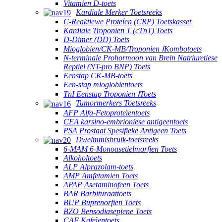
Vitamien D-toets
Kardiale Merker Toetsreeks
C-Reaktiewe Proteïen (CRP) Toetskasset
Kardiale Troponien T (cTnT) Toets
D-Dimer (DD) Toets
Mioglobien/CK-MB/Troponien ⅠKombotoets
N-terminale Prohormoon van Brein Natriuretiese
Reptiel (NT-pro BNP) Toets
Eenstap CK-MB-toets
Een-stap mioglobientoets
TnI Eenstap Troponien ⅠToets
Tumormerkers Toetsreeks
AFP Alfa-Fetoproteïentoets
CEA karsino-embrioniese antigeentoets
PSA Prostaat Spesifieke Antigeen Toets
Dwelmmisbruik-toetsreeks
6-MAM 6-Monoasetielmorfien Toets
Alkoholtoets
ALP Alprazolam-toets
AMP Amfetamien Toets
APAP Asetaminofeen Toets
BAR Barbituraattoets
BUP Buprenorfien Toets
BZO Bensodiasepiene Toets
CAF Kafeïentoets