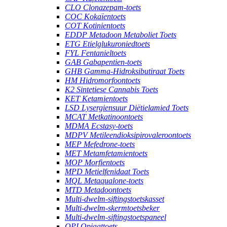
CLO Clonazepam-toets
COC Kokaïentoets
COT Kotinientoets
EDDP Metadoon Metaboliet Toets
ETG Etielglukuroniedtoets
FYL Fentanieltoets
GAB Gabapentien-toets
GHB Gamma-Hidroksibutiraat Toets
HM Hidromorfoontoets
K2 Sintetiese Cannabis Toets
KET Ketamientoets
LSD Lysergiensuur Diëtielamied Toets
MCAT Metkatinoontoets
MDMA Ecstasy-toets
MDPV Metileendioksipirovaleroontoets
MEP Mefedrone-toets
MET Metamfetamientoets
MOP Morfientoets
MPD Metielfenidaat Toets
MQL Metaqualone-toets
MTD Metadoontoets
Multi-dwelm-siftingstoetskasset
Multi-dwelm-skermtoetsbeker
Multi-dwelm-siftingstoetspaneel
OPI Opiaattoets