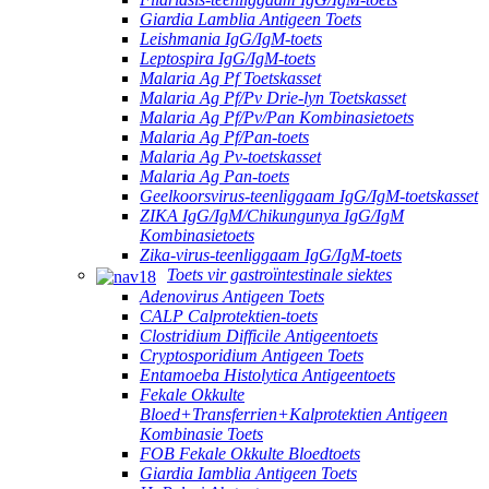
Giardia Lamblia Antigeen Toets
Leishmania IgG/IgM-toets
Leptospira IgG/IgM-toets
Malaria Ag Pf Toetskasset
Malaria Ag Pf/Pv Drie-lyn Toetskasset
Malaria Ag Pf/Pv/Pan Kombinasietoets
Malaria Ag Pf/Pan-toets
Malaria Ag Pv-toetskasset
Malaria Ag Pan-toets
Geelkoorsvirus-teenliggaam IgG/IgM-toetskasset
ZIKA IgG/IgM/Chikungunya IgG/IgM
Kombinasietoets
Zika-virus-teenliggaam IgG/IgM-toets
Toets vir gastroïntestinale siektes
Adenovirus Antigeen Toets
CALP Calprotektien-toets
Clostridium Difficile Antigeentoets
Cryptosporidium Antigeen Toets
Entamoeba Histolytica Antigeentoets
Fekale Okkulte
Bloed+Transferrien+Kalprotektien Antigeen
Kombinasie Toets
FOB Fekale Okkulte Bloedtoets
Giardia Iamblia Antigeen Toets