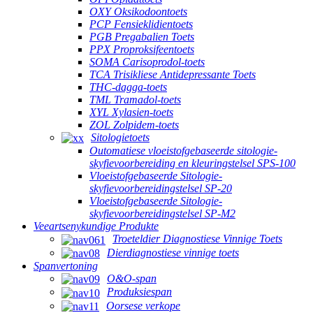
OXY Oksikodoontoets
PCP Fensieklidientoets
PGB Pregabalien Toets
PPX Proproksifeentoets
SOMA Carisoprodol-toets
TCA Trisikliese Antidepressante Toets
THC-dagga-toets
TML Tramadol-toets
XYL Xylasien-toets
ZOL Zolpidem-toets
Sitologietoets
Outomatiese vloeistofgebaseerde sitologie-
skyfievoorbereiding en kleuringstelsel SPS-100
Vloeistofgebaseerde Sitologie-
skyfievoorbereidingstelsel SP-20
Vloeistofgebaseerde Sitologie-
skyfievoorbereidingstelsel SP-M2
Veeartsenykundige Produkte
Troeteldier Diagnostiese Vinnige Toets
Dierdiagnostiese vinnige toets
Spanvertoning
O&O-span
Produksiespan
Oorsese verkope