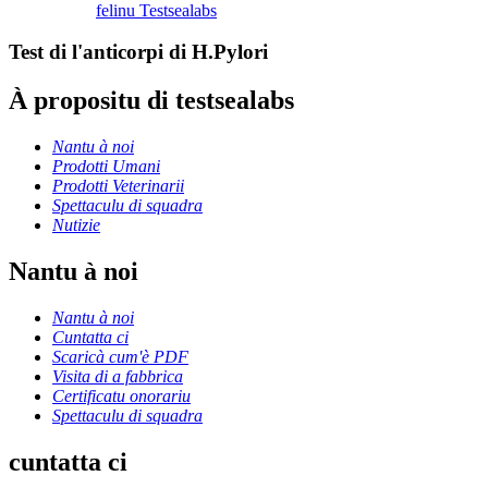
felinu Testsealabs
Test di l'anticorpi di H.Pylori
À propositu di testsealabs
Nantu à noi
Prodotti Umani
Prodotti Veterinarii
Spettaculu di squadra
Nutizie
Nantu à noi
Nantu à noi
Cuntatta ci
Scaricà cum'è PDF
Visita di a fabbrica
Certificatu onorariu
Spettaculu di squadra
cuntatta ci