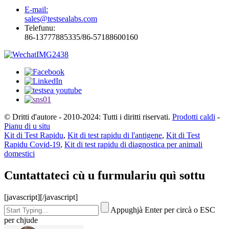
E-mail:
sales@testsealabs.com
Telefunu:
86-13777885335/86-57188600160
© Dritti d'autore - 2010-2024: Tutti i diritti riservati.
Prodotti caldi
-
Pianu di u situ
Kit di Test Rapidu
,
Kit di test rapidu di l'antigene
,
Kit di Test
Rapidu Covid-19
,
Kit di test rapidu di diagnostica per animali
domestici
Cuntattateci cù u furmulariu quì sottu
[javascript]
[/javascript]
Appughjà Enter per circà o ESC
per chjude