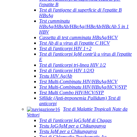
l'epatite B
Test di l'antigene di superficie di l'epatite B
HBsAg
Test cumminatu
HBsAg/HBsAb/HBeAg//HBeAb/HBcAb 5 in 1
HBV
Cassetta di test cumminata HBsAg/HCV
Test Ab di u virus di l'epatite C HCV
Test di l'anticorpi HIV 1+2
Test di l'anticorpi IgM contr'à u virus di l'epatite
E
Test di l'anticorpi tri-linea HIV 1/2
Test di l'anticorpi HIV 1/2/O
Testu HIV Ag/Ab
Test Multi-Combinatu HIV/HBsAg/HCV
Test Multi-Combinatu HIV/HBsAg/HCV/SYP
Test Multi Combo HIV/HCV/SYP
Sifilide (Anti-treponemia Pallidum) Test di
anticorpi
Test di Malattie Tropicali Nate da
Vettori
Test di l'anticorpi IgG/IgM di Chagas
Testu IgG/IgM per a Chikungunya
Testu IgM per a Chikungunya
Test di Chlamydia Trachomatis Ag