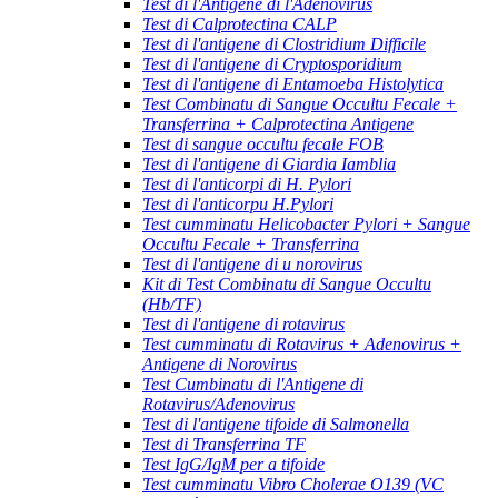
Test di l'Antigene di l'Adenovirus
Test di Calprotectina CALP
Test di l'antigene di Clostridium Difficile
Test di l'antigene di Cryptosporidium
Test di l'antigene di Entamoeba Histolytica
Test Combinatu di Sangue Occultu Fecale +
Transferrina + Calprotectina Antigene
Test di sangue occultu fecale FOB
Test di l'antigene di Giardia Iamblia
Test di l'anticorpi di H. Pylori
Test di l'anticorpu H.Pylori
Test cumminatu Helicobacter Pylori + Sangue
Occultu Fecale + Transferrina
Test di l'antigene di u norovirus
Kit di Test Combinatu di Sangue Occultu
(Hb/TF)
Test di l'antigene di rotavirus
Test cumminatu di Rotavirus + Adenovirus +
Antigene di Norovirus
Test Cumbinatu di l'Antigene di
Rotavirus/Adenovirus
Test di l'antigene tifoide di Salmonella
Test di Transferrina TF
Test IgG/IgM per a tifoide
Test cumminatu Vibro Cholerae O139 (VC