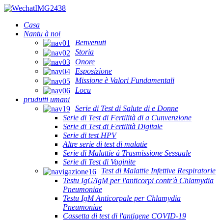
Casa
Nantu à noi
Benvenuti
Storia
Onore
Esposizione
Missione è Valori Fundamentali
Locu
prudutti umani
Serie di Test di Salute di e Donne
Serie di Test di Fertilità di a Cunvenzione
Serie di Test di Fertilità Digitale
Serie di test HPV
Altre serie di test di malatie
Serie di Malattie à Trasmissione Sessuale
Serie di Test di Vaginite
Test di Malattie Infettive Respiratorie
Testu IgG/IgM per l'anticorpi contr'à Chlamydia
Pneumoniae
Testu IgM Anticorpale per Chlamydia
Pneumoniae
Cassetta di test di l'antigene COVID-19