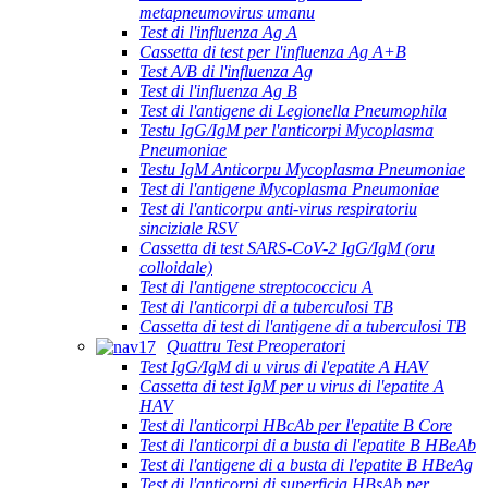
metapneumovirus umanu
Test di l'influenza Ag A
Cassetta di test per l'influenza Ag A+B
Test A/B di l'influenza Ag
Test di l'influenza Ag B
Test di l'antigene di Legionella Pneumophila
Testu IgG/IgM per l'anticorpi Mycoplasma
Pneumoniae
Testu IgM Anticorpu Mycoplasma Pneumoniae
Test di l'antigene Mycoplasma Pneumoniae
Test di l'anticorpu anti-virus respiratoriu
sinciziale RSV
Cassetta di test SARS-CoV-2 IgG/IgM (oru
colloidale)
Test di l'antigene streptococcicu A
Test di l'anticorpi di a tuberculosi TB
Cassetta di test di l'antigene di a tuberculosi TB
Quattru Test Preoperatori
Test IgG/IgM di u virus di l'epatite A HAV
Cassetta di test IgM per u virus di l'epatite A
HAV
Test di l'anticorpi HBcAb per l'epatite B Core
Test di l'anticorpi di a busta di l'epatite B HBeAb
Test di l'antigene di a busta di l'epatite B HBeAg
Test di l'anticorpi di superficia HBsAb per