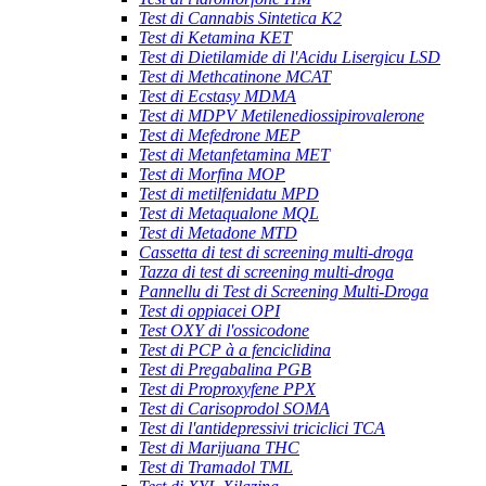
Test di Cannabis Sintetica K2
Test di Ketamina KET
Test di Dietilamide di l'Acidu Lisergicu LSD
Test di Methcatinone MCAT
Test di Ecstasy MDMA
Test di MDPV Metilenediossipirovalerone
Test di Mefedrone MEP
Test di Metanfetamina MET
Test di Morfina MOP
Test di metilfenidatu MPD
Test di Metaqualone MQL
Test di Metadone MTD
Cassetta di test di screening multi-droga
Tazza di test di screening multi-droga
Pannellu di Test di Screening Multi-Droga
Test di oppiacei OPI
Test OXY di l'ossicodone
Test di PCP à a fenciclidina
Test di Pregabalina PGB
Test di Proproxyfene PPX
Test di Carisoprodol SOMA
Test di l'antidepressivi triciclici TCA
Test di Marijuana THC
Test di Tramadol TML