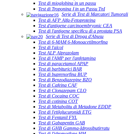
Test di mioglobina in un passu
Test di Troponina Ⅰ in un Passu TnI
Serie di Test di Marcatori Tumorali
Test di AFP Alfa-Fetoproteina
Test d'antigene carcinoembryonic CEA
Test di l'antigene specificu di a prostata PSA
Serie di Test di Droga d'Abusu
Test di 6-MAM 6-Monoacetilmorfina
Test di l'alcol
Test ALP Alprazolam
Test di l'AMP per l'anfetamina
Test di paracetamol APAP
Test di barbiturici BAR
Test di buprenorfina BUP
Test di Benzodiazepine BZO
Test di Cafeina CAF
Test di Clonazepam CLO
Test di Cocaina COC
Test di cotinina COT
Test di Metabolitu di Metadone EDDP
Test di l'etilglucuronidi ETG
Test di Fentanil FYL
Test di Gabapentin GAB
Test di GHB Gamma-Idrossibutirratu
Test di l'idromorfone HM