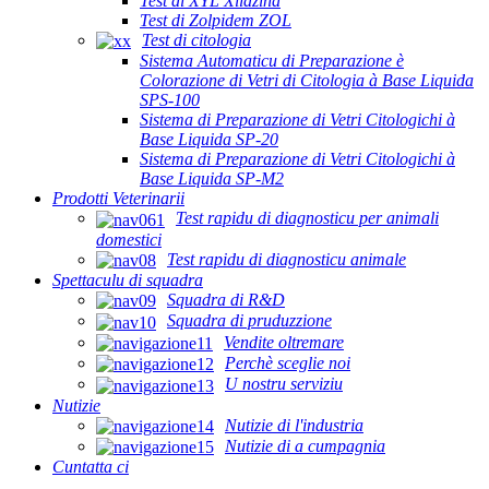
Test di XYL Xilazina
Test di Zolpidem ZOL
Test di citologia
Sistema Automaticu di Preparazione è
Colorazione di Vetri di Citologia à Base Liquida
SPS-100
Sistema di Preparazione di Vetri Citologichi à
Base Liquida SP-20
Sistema di Preparazione di Vetri Citologichi à
Base Liquida SP-M2
Prodotti Veterinarii
Test rapidu di diagnosticu per animali
domestici
Test rapidu di diagnosticu animale
Spettaculu di squadra
Squadra di R&D
Squadra di pruduzzione
Vendite oltremare
Perchè sceglie noi
U nostru serviziu
Nutizie
Nutizie di l'industria
Nutizie di a cumpagnia
Cuntatta ci