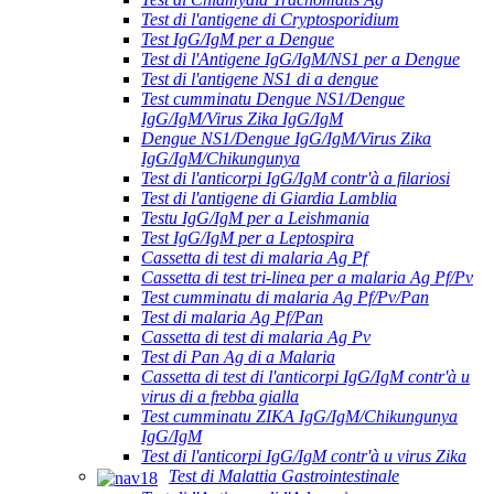
Test di l'antigene di Cryptosporidium
Test IgG/IgM per a Dengue
Test di l'Antigene IgG/IgM/NS1 per a Dengue
Test di l'antigene NS1 di a dengue
Test cumminatu Dengue NS1/Dengue
IgG/IgM/Virus Zika IgG/IgM
Dengue NS1/Dengue IgG/IgM/Virus Zika
IgG/IgM/Chikungunya
Test di l'anticorpi IgG/IgM contr'à a filariosi
Test di l'antigene di Giardia Lamblia
Testu IgG/IgM per a Leishmania
Test IgG/IgM per a Leptospira
Cassetta di test di malaria Ag Pf
Cassetta di test tri-linea per a malaria Ag Pf/Pv
Test cumminatu di malaria Ag Pf/Pv/Pan
Test di malaria Ag Pf/Pan
Cassetta di test di malaria Ag Pv
Test di Pan Ag di a Malaria
Cassetta di test di l'anticorpi IgG/IgM contr'à u
virus di a frebba gialla
Test cumminatu ZIKA IgG/IgM/Chikungunya
IgG/IgM
Test di l'anticorpi IgG/IgM contr'à u virus Zika
Test di Malattia Gastrointestinale