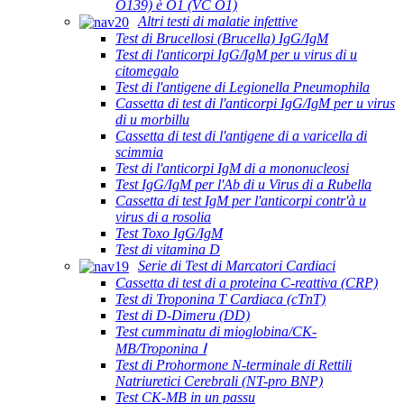
O139) è O1 (VC O1)
Altri testi di malatie infettive
Test di Brucellosi (Brucella) IgG/IgM
Test di l'anticorpi IgG/IgM per u virus di u
citomegalo
Test di l'antigene di Legionella Pneumophila
Cassetta di test di l'anticorpi IgG/IgM per u virus
di u morbillu
Cassetta di test di l'antigene di a varicella di
scimmia
Test di l'anticorpi IgM di a mononucleosi
Test IgG/IgM per l'Ab di u Virus di a Rubella
Cassetta di test IgM per l'anticorpi contr'à u
virus di a rosolia
Test Toxo IgG/IgM
Test di vitamina D
Serie di Test di Marcatori Cardiaci
Cassetta di test di a proteina C-reattiva (CRP)
Test di Troponina T Cardiaca (cTnT)
Test di D-Dimeru (DD)
Test cumminatu di mioglobina/CK-
MB/Troponina Ⅰ
Test di Prohormone N-terminale di Rettili
Natriuretici Cerebrali (NT-pro BNP)
Test CK-MB in un passu