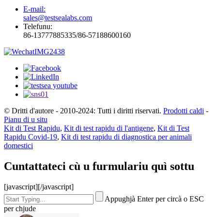
E-mail:
sales@testsealabs.com
Telefunu:
86-13777885335/86-57188600160
© Dritti d'autore - 2010-2024: Tutti i diritti riservati.
Prodotti caldi
-
Pianu di u situ
Kit di Test Rapidu
,
Kit di test rapidu di l'antigene
,
Kit di Test
Rapidu Covid-19
,
Kit di test rapidu di diagnostica per animali
domestici
Cuntattateci cù u furmulariu quì sottu
[javascript]
[/javascript]
Appughjà Enter per circà o ESC
per chjude