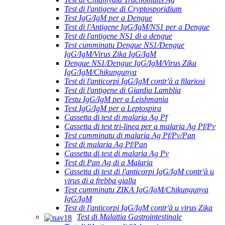
Test di l'antigene di Cryptosporidium
Test IgG/IgM per a Dengue
Test di l'Antigene IgG/IgM/NS1 per a Dengue
Test di l'antigene NS1 di a dengue
Test cumminatu Dengue NS1/Dengue
IgG/IgM/Virus Zika IgG/IgM
Dengue NS1/Dengue IgG/IgM/Virus Zika
IgG/IgM/Chikungunya
Test di l'anticorpi IgG/IgM contr'à a filariosi
Test di l'antigene di Giardia Lamblia
Testu IgG/IgM per a Leishmania
Test IgG/IgM per a Leptospira
Cassetta di test di malaria Ag Pf
Cassetta di test tri-linea per a malaria Ag Pf/Pv
Test cumminatu di malaria Ag Pf/Pv/Pan
Test di malaria Ag Pf/Pan
Cassetta di test di malaria Ag Pv
Test di Pan Ag di a Malaria
Cassetta di test di l'anticorpi IgG/IgM contr'à u
virus di a frebba gialla
Test cumminatu ZIKA IgG/IgM/Chikungunya
IgG/IgM
Test di l'anticorpi IgG/IgM contr'à u virus Zika
Test di Malattia Gastrointestinale