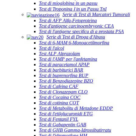
Test di mioglobina in un passu
Test di Troponina Ⅰ in un Passu TnI
Serie di Test di Marcatori Tumorali
Test di AFP Alfa-Fetoproteina
Test d'antigene carcinoembryonic CEA
Test di l'antigene specificu di a prostata PSA
Serie di Test di Droga d'Abusu
Test di 6-MAM 6-Monoacetilmorfina
Test di l'alcol
Test ALP Alprazolam
Test di l'AMP per l'anfetamina
Test di paracetamol APAP
Test di barbiturici BAR
Test di buprenorfina BUP
Test di Benzodiazepine BZO
Test di Cafeina CAF
Test di Clonazepam CLO
Test di Cocaina COC
Test di cotinina COT
Test di Metabolitu di Metadone EDDP
Test di l'etilglucuronidi ETG
Test di Fentanil FYL
Test di Gabapentin GAB
Test di GHB Gamma-Idrossibutirratu
Test di l'idromorfone HM