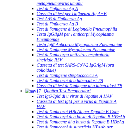
metapneumovirus umanu
Test di l'influenza Ag A
Cassetta di test per l'influenza Ag A+B
Test A/B di l'influenza Ag
Test di l'influenza Ag B
Test di l'antigene di Legionella Pneumophila
Testu IgG/IgM per l'anticorpi Mycoplasma
Pneumoniae
Testu IgM Anticorpu Mycoplasma Pneumoniae
Test di l'antigene Mycoplasma Pneumoniae
Test di l'anticorpu anti-virus respiratoriu
sinciziale RSV
Cassetta di test SARS-CoV-2 IgG/IgM (oru
colloidale)
Test di l'antigene streptococcicu A
Test di l'anticorpi di a tuberculosi TB
Cassetta di test di l'antigene di a tuberculosi TB
Quattru Test Preoperatori
Test IgG/IgM di u virus di l'epatite A HAV
Cassetta di test IgM per u virus di l'epatite A
HAV
Test di l'anticorpi HBcAb per l'epatite B Core
Test di l'anticorpi di a busta di l'epatite B HBeAb
Test di l'antigene di a busta di l'epatite B HBeAg
Test di l'anticorpi di superficia HBsAb per