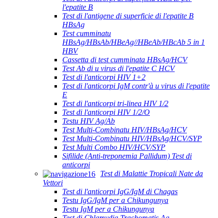
l'epatite B
Test di l'antigene di superficie di l'epatite B
HBsAg
Test cumminatu
HBsAg/HBsAb/HBeAg//HBeAb/HBcAb 5 in 1
HBV
Cassetta di test cumminata HBsAg/HCV
Test Ab di u virus di l'epatite C HCV
Test di l'anticorpi HIV 1+2
Test di l'anticorpi IgM contr'à u virus di l'epatite
E
Test di l'anticorpi tri-linea HIV 1/2
Test di l'anticorpi HIV 1/2/O
Testu HIV Ag/Ab
Test Multi-Combinatu HIV/HBsAg/HCV
Test Multi-Combinatu HIV/HBsAg/HCV/SYP
Test Multi Combo HIV/HCV/SYP
Sifilide (Anti-treponemia Pallidum) Test di
anticorpi
Test di Malattie Tropicali Nate da
Vettori
Test di l'anticorpi IgG/IgM di Chagas
Testu IgG/IgM per a Chikungunya
Testu IgM per a Chikungunya
Test di Chlamydia Trachomatis Ag