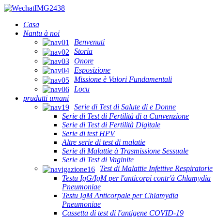
Casa
Nantu à noi
Benvenuti
Storia
Onore
Esposizione
Missione è Valori Fundamentali
Locu
prudutti umani
Serie di Test di Salute di e Donne
Serie di Test di Fertilità di a Cunvenzione
Serie di Test di Fertilità Digitale
Serie di test HPV
Altre serie di test di malatie
Serie di Malattie à Trasmissione Sessuale
Serie di Test di Vaginite
Test di Malattie Infettive Respiratorie
Testu IgG/IgM per l'anticorpi contr'à Chlamydia
Pneumoniae
Testu IgM Anticorpale per Chlamydia
Pneumoniae
Cassetta di test di l'antigene COVID-19