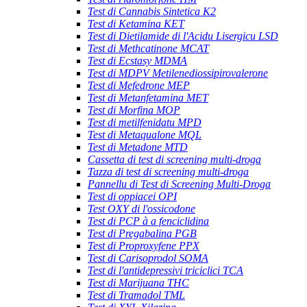
Test di Cannabis Sintetica K2
Test di Ketamina KET
Test di Dietilamide di l'Acidu Lisergicu LSD
Test di Methcatinone MCAT
Test di Ecstasy MDMA
Test di MDPV Metilenediossipirovalerone
Test di Mefedrone MEP
Test di Metanfetamina MET
Test di Morfina MOP
Test di metilfenidatu MPD
Test di Metaqualone MQL
Test di Metadone MTD
Cassetta di test di screening multi-droga
Tazza di test di screening multi-droga
Pannellu di Test di Screening Multi-Droga
Test di oppiacei OPI
Test OXY di l'ossicodone
Test di PCP à a fenciclidina
Test di Pregabalina PGB
Test di Proproxyfene PPX
Test di Carisoprodol SOMA
Test di l'antidepressivi triciclici TCA
Test di Marijuana THC
Test di Tramadol TML