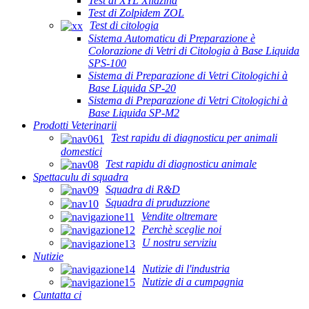
Test di XYL Xilazina
Test di Zolpidem ZOL
Test di citologia
Sistema Automaticu di Preparazione è
Colorazione di Vetri di Citologia à Base Liquida
SPS-100
Sistema di Preparazione di Vetri Citologichi à
Base Liquida SP-20
Sistema di Preparazione di Vetri Citologichi à
Base Liquida SP-M2
Prodotti Veterinarii
Test rapidu di diagnosticu per animali
domestici
Test rapidu di diagnosticu animale
Spettaculu di squadra
Squadra di R&D
Squadra di pruduzzione
Vendite oltremare
Perchè sceglie noi
U nostru serviziu
Nutizie
Nutizie di l'industria
Nutizie di a cumpagnia
Cuntatta ci