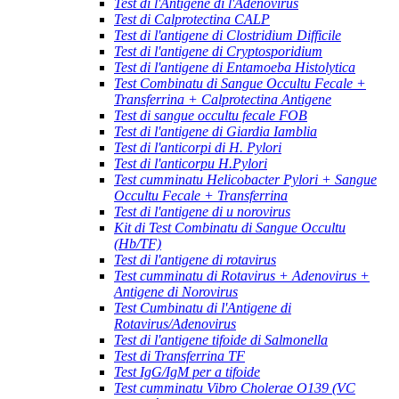
Test di l'Antigene di l'Adenovirus
Test di Calprotectina CALP
Test di l'antigene di Clostridium Difficile
Test di l'antigene di Cryptosporidium
Test di l'antigene di Entamoeba Histolytica
Test Combinatu di Sangue Occultu Fecale +
Transferrina + Calprotectina Antigene
Test di sangue occultu fecale FOB
Test di l'antigene di Giardia Iamblia
Test di l'anticorpi di H. Pylori
Test di l'anticorpu H.Pylori
Test cumminatu Helicobacter Pylori + Sangue
Occultu Fecale + Transferrina
Test di l'antigene di u norovirus
Kit di Test Combinatu di Sangue Occultu
(Hb/TF)
Test di l'antigene di rotavirus
Test cumminatu di Rotavirus + Adenovirus +
Antigene di Norovirus
Test Cumbinatu di l'Antigene di
Rotavirus/Adenovirus
Test di l'antigene tifoide di Salmonella
Test di Transferrina TF
Test IgG/IgM per a tifoide
Test cumminatu Vibro Cholerae O139 (VC