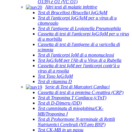
O139) è O1 (VC O1)
Altri testi di malatie infettive
Test di Brucellosi (Brucella) IgG/IgM
Test di l'anticorpi IgG/IgM per u virus di u
citomegalo
Test di l'antigene di Legionella Pneumophila
Cassetta di test di l'anticorpi IgG/IgM per u virus
di u morbillu
Cassetta di test di l'antigene di a varicella di
scimmia
Test di l'anticorpi IgM di a mononucleosi
Test IgG/IgM per l'Ab di u Virus di a Rubella
Cassetta di test IgM per l'anticorpi contr'à u
virus di a rosolia
Test Toxo IgG/IgM
Test di vitamina D
Serie di Test di Marcatori Cardiaci
Cassetta di test di a proteina C-reattiva (CRP)
Test di Troponina T Cardiaca (cTnT)
Test di D-Dimeru (DD)
Test cumminatu di mioglobina/CK-
MB/Troponina Ⅰ
Test di Prohormone N-terminale di Rettili
Natriuretici Cerebrali (NT-pro BNP)
Test CK-MB in un passu