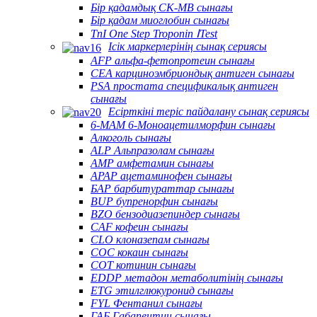
Бір қадамдық CK-MB сынағы
Бір қадам миоглобин сынағы
TnI One Step Troponin ⅠTest
Ісік маркерлерінің сынақ сериясы
AFP альфа-фетопротеин сынағы
CEA карциноэмбриондық антиген сынағы
PSA простата спецификалық антиген
сынағы
Есірткіні теріс пайдалану сынақ сериясы
6-MAM 6-Моноацетилморфин сынағы
Алкоголь сынағы
ALP Альпразолам сынағы
AMP амфетамин сынағы
APAP ацетаминофен сынағы
БАР барбитураттар сынағы
BUP бупренорфин сынағы
BZO бензодиазепиндер сынағы
CAF кофеин сынағы
CLO клоназепам сынағы
COC кокаин сынағы
COT котинин сынағы
EDDP метадон метаболитінің сынағы
ETG этилглюкуронид сынағы
FYL Фентанил сынағы
ГАБ Габапентин сынағы