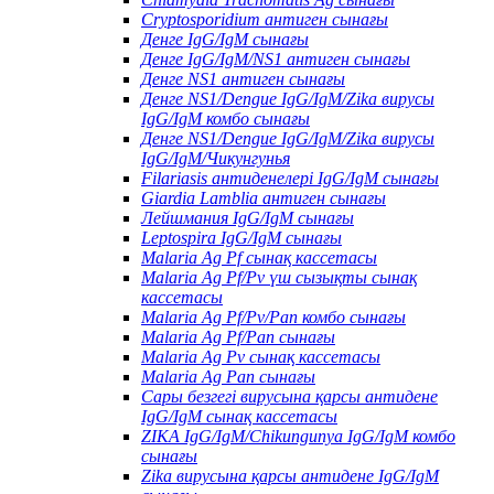
Cryptosporidium антиген сынағы
Денге IgG/IgM сынағы
Денге IgG/IgM/NS1 антиген сынағы
Денге NS1 антиген сынағы
Денге NS1/Dengue IgG/IgM/Zika вирусы
IgG/IgM комбо сынағы
Денге NS1/Dengue IgG/IgM/Zika вирусы
IgG/IgM/Чикунгунья
Filariasis антиденелері IgG/IgM сынағы
Giardia Lamblia антиген сынағы
Лейшмания IgG/IgM сынағы
Leptospira IgG/IgM сынағы
Malaria Ag Pf сынақ кассетасы
Malaria Ag Pf/Pv үш сызықты сынақ
кассетасы
Malaria Ag Pf/Pv/Pan комбо сынағы
Malaria Ag Pf/Pan сынағы
Malaria Ag Pv сынақ кассетасы
Malaria Ag Pan сынағы
Сары безгегі вирусына қарсы антидене
IgG/IgM сынақ кассетасы
ZIKA IgG/IgM/Chikungunya IgG/IgM комбо
сынағы
Zika вирусына қарсы антидене IgG/IgM