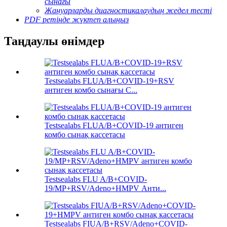
сынағы
Жануарларды диагностикалаудың жедел тесті
PDF ретінде жүктеп алыңыз
Таңдаулы өнімдер
Testsealabs FLUA/B+COVID-19+RSV
антиген комбо сынағы C...
Testsealabs FLUA/B+COVID-19 антиген
комбо сынақ кассетасы
Testsealabs FLU A/B+COVID-
19/MP+RSV/Adeno+HMPV Анти...
Testsealabs FIUA/B+RSV/Adeno+COVID-