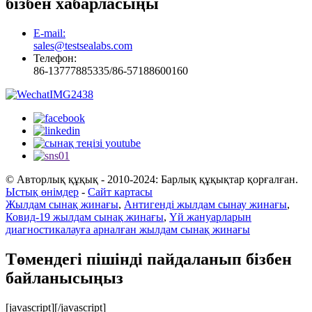
бізбен хабарласыңы
E-mail:
sales@testsealabs.com
Телефон:
86-13777885335/86-57188600160
© Авторлық құқық - 2010-2024: Барлық құқықтар қорғалған.
Ыстық өнімдер
-
Сайт картасы
Жылдам сынақ жинағы
,
Антигенді жылдам сынау жинағы
,
Ковид-19 жылдам сынақ жинағы
,
Үй жануарларын
диагностикалауға арналған жылдам сынақ жинағы
Төмендегі пішінді пайдаланып бізбен
байланысыңыз
[javascript]
[/javascript]