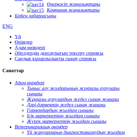
Өнеркәсіп жаңалықтары
Компания жаңалықтары
Бізбен хабарласыңы
ENG
Үй
Өнімдер
Адам өнімдері
Әйелдердің денсаулығын тексеру сериясы
Сандық құнарлылықты сынау сериясы
Санаттар
Адам өнімдері
Тыныс алу жолдарының жұқпалы аурулары
сынағы
Жұқпалы аурулардың жедел сынақ жинағы
Дәрі-дәрмектің жедел сынақ жинағы
Гормондардың жылдам сынағы
Ісік маркерлерінің жылдам сынағы
Жүрек маркерлерінің жылдам сынағы
Ветеринариялық өнімдер
Үй жануарларын диагностикалаудың жылдам