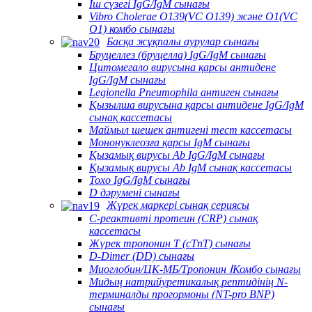
Іш сүзегі IgG/IgM сынағы
Vibro Cholerae O139(VC O139) және O1(VC
O1) комбо сынағы
Басқа жұқпалы аурулар сынағы
Бруцеллез (бруцелла) IgG/IgM сынағы
Цитомегало вирусына қарсы антидене
IgG/IgM сынағы
Legionella Pneumophila антиген сынағы
Қызылша вирусына қарсы антидене IgG/IgM
сынақ кассетасы
Маймыл шешек антигені тест кассетасы
Мононуклеозға қарсы IgM сынағы
Қызамық вирусы Ab IgG/IgM сынағы
Қызамық вирусы Ab IgM сынақ кассетасы
Toxo IgG/IgM сынағы
D дәрумені сынағы
Жүрек маркері сынақ сериясы
C-реактивті протеин (CRP) сынақ
кассетасы
Жүрек тропонин T (cTnT) сынағы
D-Dimer (DD) сынағы
Миоглобин/ЦК-МБ/Тропонин ⅠКомбо сынағы
Мидың натрийуретикалық рептидінің N-
терминалды прогормоны (NT-pro BNP)
сынағы