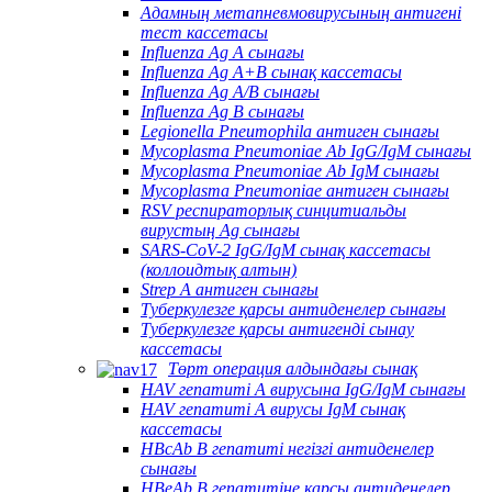
Адамның метапневмовирусының антигені
тест кассетасы
Influenza Ag A сынағы
Influenza Ag A+B сынақ кассетасы
Influenza Ag A/B сынағы
Influenza Ag B сынағы
Legionella Pneumophila антиген сынағы
Mycoplasma Pneumoniae Ab IgG/IgM сынағы
Mycoplasma Pneumoniae Ab IgM сынағы
Mycoplasma Pneumoniae антиген сынағы
RSV респираторлық синцитиальды
вирустың Ag сынағы
SARS-CoV-2 IgG/IgM сынақ кассетасы
(коллоидтық алтын)
Strep A антиген сынағы
Туберкулезге қарсы антиденелер сынағы
Туберкулезге қарсы антигенді сынау
кассетасы
Төрт операция алдындағы сынақ
HAV гепатиті А вирусына IgG/IgM сынағы
HAV гепатиті А вирусы IgM сынақ
кассетасы
HBcAb В гепатиті негізгі антиденелер
сынағы
HBeAb В гепатитіне қарсы антиденелер