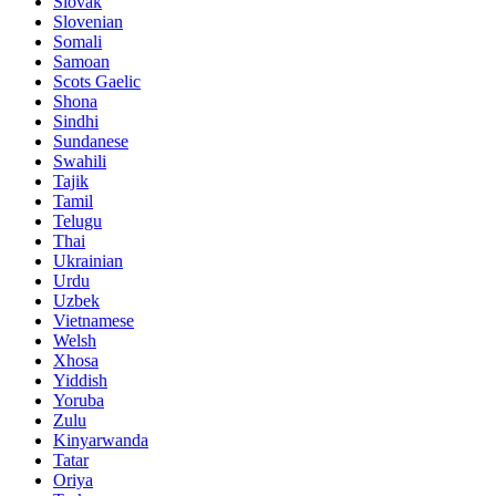
Slovak
Slovenian
Somali
Samoan
Scots Gaelic
Shona
Sindhi
Sundanese
Swahili
Tajik
Tamil
Telugu
Thai
Ukrainian
Urdu
Uzbek
Vietnamese
Welsh
Xhosa
Yiddish
Yoruba
Zulu
Kinyarwanda
Tatar
Oriya