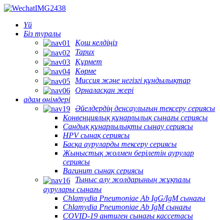
Үй
Біз туралы
Қош келдіңіз
Тарих
Құрмет
Көрме
Миссия және негізгі құндылықтар
Орналасқан жері
адам өнімдері
Әйелдердің денсаулығын тексеру сериясы
Конвенциялық құнарлылық сынағы сериясы
Сандық құнарлылықты сынау сериясы
HPV сынақ сериясы
Басқа ауруларды тексеру сериясы
Жыныстық жолмен берілетін аурулар
сериясы
Вагинит сынақ сериясы
Тыныс алу жолдарының жұқпалы
аурулары сынағы
Chlamydia Pneumoniae Ab IgG/IgM сынағы
Chlamydia Pneumoniae Ab IgM сынағы
COVID-19 антиген сынағы кассетасы