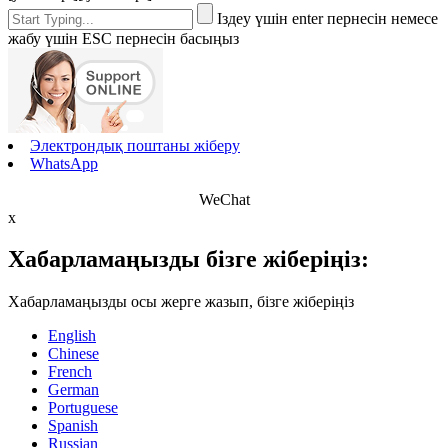
Іздеу үшін enter пернесін немесе
жабу үшін ESC пернесін басыңыз
Электрондық поштаны жіберу
WhatsApp
WeChat
x
Хабарламаңызды бізге жіберіңіз:
Хабарламаңызды осы жерге жазып, бізге жіберіңіз
English
Chinese
French
German
Portuguese
Spanish
Russian