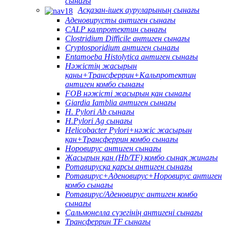
сынағы
Асқазан-ішек ауруларының сынағы
Аденовирусты антиген сынағы
CALP калпротектин сынағы
Clostridium Difficile антиген сынағы
Cryptosporidium антиген сынағы
Entamoeba Histolytica антиген сынағы
Нәжістің жасырын
қаны+Трансферрин+Кальпротектин
антиген комбо сынағы
FOB нәжісті жасырын қан сынағы
Giardia Iamblia антиген сынағы
H. Pylori Ab сынағы
H.Pylori Ag сынағы
Helicobacter Pylori+нәжіс жасырын
қан+Трансферрин комбо сынағы
Норовирус антиген сынағы
Жасырын қан (Hb/TF) комбо сынақ жинағы
Ротавирусқа қарсы антиген сынағы
Ротавирус+Аденовирус+Норовирус антиген
комбо сынағы
Ротавирус/Аденовирус антиген комбо
сынағы
Сальмонелла сүзегінің антигені сынағы
Трансферрин TF сынағы