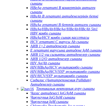
сынағы
HBeAg гепатиті В конвертінің антиген
сынағы
HBsAb В гепатиті антиденелерінің беткі
сынағы
HBsAg гепатиті В беттік антиген сынағы
HBsAg/HBsAb/HBeAg//HBeAb/HBcAb 5in1
HBV комбо сынағы
HBsAg/HCV комбо сынақ кассетасы
HCV гепатиті С вирусы Ab сынағы
АИВ 1+2 антиденелер сынағы
Е гепатиті вирусына антидене IgM сынағы
АИВ 1/2 үш сызықты антиденелер сынағы
АИВ 1/2/O антиденелер сынағы
HIV Ag/Ab сынағы
HIV/HBsAg/HCV мультикомбо сынағы
HIV/HBsAg/HCV/SYP мультикомбо сынағы
HIV/HCV/SYP мультикомбо сынағы
Сифилис (Антитрепонемия Pallidum)
Антиденелер сынағы
Тропикалық векторлық ауру сынағы
Чагас антиденесі IgG/IgM сынағы
Чикунгунья IgG/IgM сынағы
Чикунгунья IgM сынағы
Chlamydia Trachomatis Ag сынағы