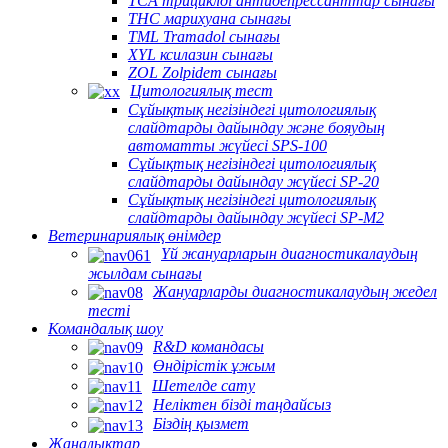
TCA трициклді антидепрессанттар сынағы
THC марихуана сынағы
TML Tramadol сынағы
XYL ксилазин сынағы
ZOL Zolpidem сынағы
Цитологиялық тест
Сұйықтық негізіндегі цитологиялық
слайдтарды дайындау және бояудың
автоматты жүйесі SPS-100
Сұйықтық негізіндегі цитологиялық
слайдтарды дайындау жүйесі SP-20
Сұйықтық негізіндегі цитологиялық
слайдтарды дайындау жүйесі SP-M2
Ветеринариялық өнімдер
Үй жануарларын диагностикалаудың
жылдам сынағы
Жануарларды диагностикалаудың жедел
тесті
Командалық шоу
R&D командасы
Өндірістік ұжым
Шетелде сату
Неліктен бізді таңдайсыз
Біздің қызмет
Жаңалықтар