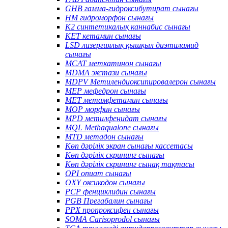
GHB гамма-гидроксибутират сынағы
HM гидроморфон сынағы
K2 синтетикалық каннабис сынағы
KET кетамин сынағы
LSD лизергиялық қышқыл диэтиламид
сынағы
MCAT меткатинон сынағы
MDMA экстази сынағы
MDPV Метилендиоксипировалерон сынағы
MEP мефедрон сынағы
MET метамфетамин сынағы
MOP морфин сынағы
MPD метилфенидат сынағы
MQL Methaqualone сынағы
MTD метадон сынағы
Көп дәрілік экран сынағы кассетасы
Көп дәрілік скрининг сынағы
Көп дәрілік скрининг сынақ тақтасы
OPI опиат сынағы
OXY оксикодон сынағы
PCP фенциклидин сынағы
PGB Прегабалин сынағы
PPX пропроксифен сынағы
SOMA Carisoprodol сынағы