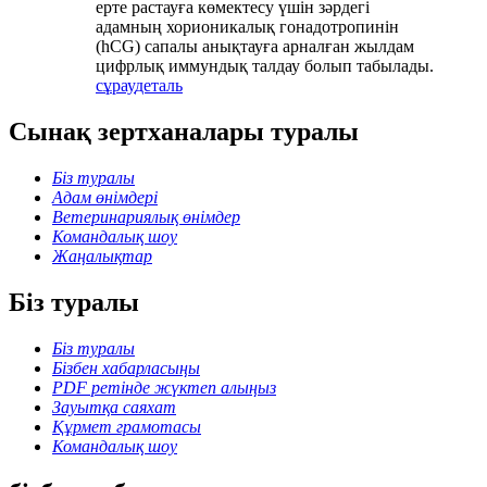
ерте растауға көмектесу үшін зәрдегі
адамның хорионикалық гонадотропинін
(hCG) сапалы анықтауға арналған жылдам
цифрлық иммундық талдау болып табылады.
сұрау
деталь
Сынақ зертханалары туралы
Біз туралы
Адам өнімдері
Ветеринариялық өнімдер
Командалық шоу
Жаңалықтар
Біз туралы
Біз туралы
Бізбен хабарласыңы
PDF ретінде жүктеп алыңыз
Зауытқа саяхат
Құрмет грамотасы
Командалық шоу