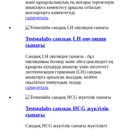
және құнарлылықтың ең жоғары терезелерін
анықтауға көмектесу арқылы отбасын
жоспарлауға көмектеседі.
сұрау
деталь
Testsealabs сандық LH овуляция
сынағы
Сандық LH овуляция сынағы - бұл
овуляцияны болжау және әйел цикліндегі ең
құнарлы күндерді анықтау үшін несептегі
лютеинизация гормонын (LH) сандық
анықтауға арналған жылдам, көзбен
оқылатын иммундық талдау.
сұрау
деталь
Testsealabs сандық HCG жүктілік
сынағы
Сандық HCG жүктілік сынағы жүктілікті