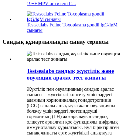
19+HMPV антигені С...
Testsealabs Feline Toxoplasma gondii IgG/IgM
сынағы
Сандық құнарлылықты сынау сериясы
Testsealabs сандық жүктілік және
овуляция аралас тест жинағы
Жүктілік пен овуляцияның сандық аралас
сынағы – жүктілікті көрсету үшін зәрдегі
адамның хорионикалық гонадотропинін
(hCG) сапалы анықтауға және овуляцияны
болжау үшін зәрдегі лютеиндеуші
гормонның (LH) жоғарылауын сандық
өлшеуге арналған қос функциялы цифрлық
иммуноталдау құрылғысы. Бұл біріктірілген
сынақ жинағы ерте жүктілікті анықтауға