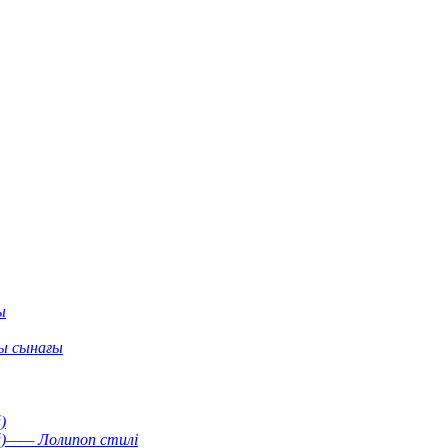
ы
ы сынағы
)
й)—— Лолипоп стилі