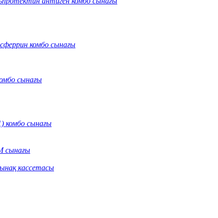
протектин антиген комбо сынағы
нсферрин комбо сынағы
омбо сынағы
) комбо сынағы
M сынағы
сынақ кассетасы