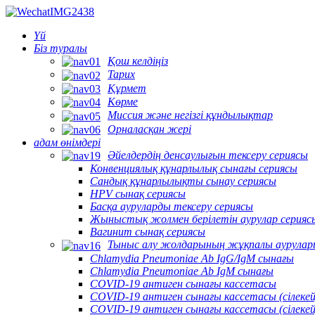
Үй
Біз туралы
Қош келдіңіз
Тарих
Құрмет
Көрме
Миссия және негізгі құндылықтар
Орналасқан жері
адам өнімдері
Әйелдердің денсаулығын тексеру сериясы
Конвенциялық құнарлылық сынағы сериясы
Сандық құнарлылықты сынау сериясы
HPV сынақ сериясы
Басқа ауруларды тексеру сериясы
Жыныстық жолмен берілетін аурулар серияс
Вагинит сынақ сериясы
Тыныс алу жолдарының жұқпалы аурулар
Chlamydia Pneumoniae Ab IgG/IgM сынағы
Chlamydia Pneumoniae Ab IgM сынағы
COVID-19 антиген сынағы кассетасы
COVID-19 антиген сынағы кассетасы (сілекей
COVID-19 антиген сынағы кассетасы (сілеке