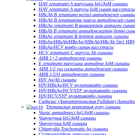
HAV гепатиті А вирусына IgG/IgM сынағы
HAV гепатиті А вирусы IgM сынақ кассетасы
HBcAb В гепатиті негізгі антиденелер сынағ
HBeAb В гепатитіне қарсы антиденелер сын
HBeAg гепатиті В конвертінің антиген сына
HBsAb В гепатиті антиденелерінің беткі сын
HBsAg гепатиті В беттік антиген сынағы
HBsAg/HBsAb/HBeAg//HBeAb/HBcAb 5in1 HBV
HBsAg/HCV комбо сынақ кассетасы
HCV гепатиті С вирусы Ab сынағы
АИВ 1+2 антиденелер сынағы
Е гепатиті вирусына антидене IgM сынағы
АИВ 1/2 үш сызықты антиденелер сынағы
АИВ 1/2/О антиденелер сынағы
HIV Ag/Ab сынағы
HIV/HBsAg/HCV мультикомбо сынағы
HIV/HBsAg/HCV/SYP мультикомбо сынағы
HIV/HCV/SYP мультикомбо сынағы
Сифилис (Антитрепонемия Pallidum) Антиде
Тропикалық векторлық ауру сынағы
Чагас антиденесі IgG/IgM сынағы
Чикунгунья IgG/IgM сынағы
Чикунгунья IgM сынағы
Chlamydia Trachomatis Ag сынағы
Cryptosporidium антиген сынағы