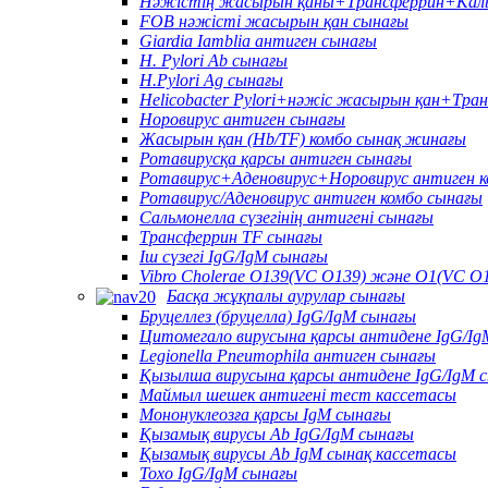
Нәжістің жасырын қаны+Трансферрин+Каль
FOB нәжісті жасырын қан сынағы
Giardia Iamblia антиген сынағы
H. Pylori Ab сынағы
H.Pylori Ag сынағы
Helicobacter Pylori+нәжіс жасырын қан+Тра
Норовирус антиген сынағы
Жасырын қан (Hb/TF) комбо сынақ жинағы
Ротавирусқа қарсы антиген сынағы
Ротавирус+Аденовирус+Норовирус антиген к
Ротавирус/Аденовирус антиген комбо сынағы
Сальмонелла сүзегінің антигені сынағы
Трансферрин TF сынағы
Іш сүзегі IgG/IgM сынағы
Vibro Cholerae O139(VC O139) және O1(VC O1
Басқа жұқпалы аурулар сынағы
Бруцеллез (бруцелла) IgG/IgM сынағы
Цитомегало вирусына қарсы антидене IgG/Ig
Legionella Pneumophila антиген сынағы
Қызылша вирусына қарсы антидене IgG/IgM 
Маймыл шешек антигені тест кассетасы
Мононуклеозға қарсы IgM сынағы
Қызамық вирусы Ab IgG/IgM сынағы
Қызамық вирусы Ab IgM сынақ кассетасы
Toxo IgG/IgM сынағы