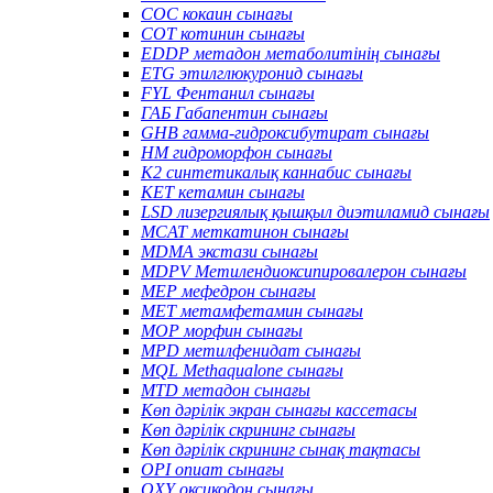
COC кокаин сынағы
COT котинин сынағы
EDDP метадон метаболитінің сынағы
ETG этилглюкуронид сынағы
FYL Фентанил сынағы
ГАБ Габапентин сынағы
GHB гамма-гидроксибутират сынағы
HM гидроморфон сынағы
K2 синтетикалық каннабис сынағы
KET кетамин сынағы
LSD лизергиялық қышқыл диэтиламид сынағы
MCAT меткатинон сынағы
MDMA экстази сынағы
MDPV Метилендиоксипировалерон сынағы
MEP мефедрон сынағы
MET метамфетамин сынағы
MOP морфин сынағы
MPD метилфенидат сынағы
MQL Methaqualone сынағы
MTD метадон сынағы
Көп дәрілік экран сынағы кассетасы
Көп дәрілік скрининг сынағы
Көп дәрілік скрининг сынақ тақтасы
OPI опиат сынағы
OXY оксикодон сынағы