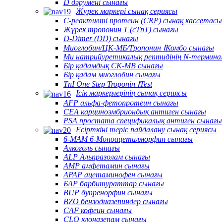
D дәрумені сынағы
Жүрек маркері сынақ сериясы
C-реактивті протеин (CRP) сынақ кассетасы
Жүрек тропонин T (cTnT) сынағы
D-Dimer (DD) сынағы
Миоглобин/ЦК-МБ/Тропонин ⅠКомбо сынағы
Ми натрийуретикалық рептидінің N-термина
Бір қадамдық CK-MB сынағы
Бір қадам миоглобин сынағы
TnI One Step Troponin ⅠTest
Ісік маркерлерінің сынақ сериясы
AFP альфа-фетопротеин сынағы
CEA карциноэмбриондық антиген сынағы
PSA простата спецификалық антиген сынағы
Есірткіні теріс пайдалану сынақ сериясы
6-MAM 6-Моноацетилморфин сынағы
Алкоголь сынағы
ALP Альпразолам сынағы
AMP амфетамин сынағы
APAP ацетаминофен сынағы
БАР барбитураттар сынағы
BUP бупренорфин сынағы
BZO бензодиазепиндер сынағы
CAF кофеин сынағы
CLO клоназепам сынағы