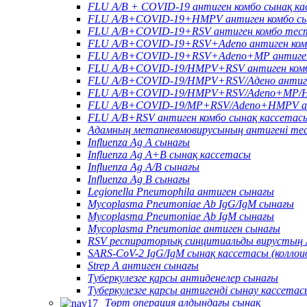
FLU A/B + COVID-19 антиген комбо сынақ к
FLU A/B+COVID-19+HMPV антиген комбо сы
FLU A/B+COVID-19+RSV антиген комбо тес
FLU A/B+COVID-19+RSV+Adeno антиген ком
FLU A/B+COVID-19+RSV+Adeno+MP антиген
FLU A/B+COVID-19/HMPV+RSV антиген комб
FLU A/B+COVID-19/HMPV+RSV/Адено антиге
FLU A/B+COVID-19/HMPV+RSV/Adeno+MP/HR
FLU A/B+COVID-19/MP+RSV/Adeno+HMPV ан
FLU A/B+RSV антиген комбо сынақ кассетас
Адамның метапневмовирусының антигені те
Influenza Ag A сынағы
Influenza Ag A+B сынақ кассетасы
Influenza Ag A/B сынағы
Influenza Ag B сынағы
Legionella Pneumophila антиген сынағы
Mycoplasma Pneumoniae Ab IgG/IgM сынағы
Mycoplasma Pneumoniae Ab IgM сынағы
Mycoplasma Pneumoniae антиген сынағы
RSV респираторлық синцитиальды вирустың 
SARS-CoV-2 IgG/IgM сынақ кассетасы (колло
Strep A антиген сынағы
Туберкулезге қарсы антиденелер сынағы
Туберкулезге қарсы антигенді сынау кассетас
Төрт операция алдындағы сынақ