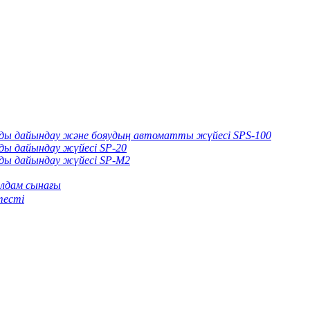
арды дайындау және бояудың автоматты жүйесі SPS-100
рды дайындау жүйесі SP-20
рды дайындау жүйесі SP-M2
лдам сынағы
тесті