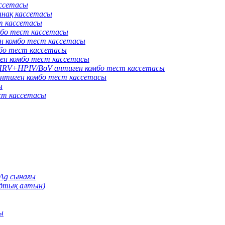
ассетасы
нақ кассетасы
т кассетасы
бо тест кассетасы
 комбо тест кассетасы
о тест кассетасы
н комбо тест кассетасы
V+HPIV/BoV антиген комбо тест кассетасы
тиген комбо тест кассетасы
ы
ст кассетасы
Ag сынағы
идтық алтын)
ы