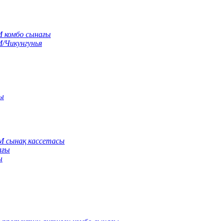
M комбо сынағы
M/Чикунгунья
сы
gM сынақ кассетасы
ағы
ы