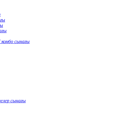
ы
ағы
ғы
ағы
 комбо сынағы
нелер сынағы