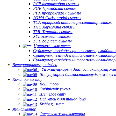
PCP фенциклидин сынағы
PGB Прегабалин сынағы
PPX пропроксифен сынағы
SOMA Carisoprodol сынағы
TCA трициклді антидепрессанттар сынағы
THC марихуана сынағы
TML Tramadol сынағы
XYL ксилазин сынағы
ZOL Zolpidem сынағы
Цитологиялық тест
Сұйықтық негізіндегі цитологиялық слайдт
Сұйықтық негізіндегі цитологиялық слайдта
Сұйықтық негізіндегі цитологиялық слайдта
Ветеринариялық өнімдер
Үй жануарларын диагностикалаудың жы
Жануарларды диагностикалаудың жедел 
Командалық шоу
R&D тобы
Өндірістік ұжым
Шетелде сату
Неліктен бізді таңдайсыз
Біздің қызмет
Жаңалықтар
Өнеркәсіп жаңалықтары