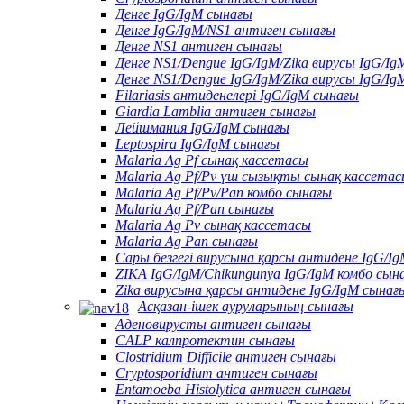
Денге IgG/IgM сынағы
Денге IgG/IgM/NS1 антиген сынағы
Денге NS1 антиген сынағы
Денге NS1/Dengue IgG/IgM/Zika вирусы IgG/Ig
Денге NS1/Dengue IgG/IgM/Zika вирусы IgG/Ig
Filariasis антиденелері IgG/IgM сынағы
Giardia Lamblia антиген сынағы
Лейшмания IgG/IgM сынағы
Leptospira IgG/IgM сынағы
Malaria Ag Pf сынақ кассетасы
Malaria Ag Pf/Pv үш сызықты сынақ кассета
Malaria Ag Pf/Pv/Pan комбо сынағы
Malaria Ag Pf/Pan сынағы
Malaria Ag Pv сынақ кассетасы
Malaria Ag Pan сынағы
Сары безгегі вирусына қарсы антидене IgG/I
ZIKA IgG/IgM/Chikungunya IgG/IgM комбо сын
Zika вирусына қарсы антидене IgG/IgM сынағ
Асқазан-ішек ауруларының сынағы
Аденовирусты антиген сынағы
CALP калпротектин сынағы
Clostridium Difficile антиген сынағы
Cryptosporidium антиген сынағы
Entamoeba Histolytica антиген сынағы