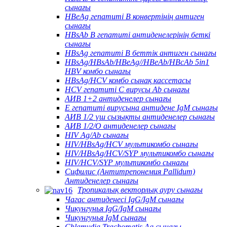
сынағы
HBeAg гепатиті В конвертінің антиген
сынағы
HBsAb В гепатиті антиденелерінің беткі
сынағы
HBsAg гепатиті В беттік антиген сынағы
HBsAg/HBsAb/HBeAg//HBeAb/HBcAb 5in1
HBV комбо сынағы
HBsAg/HCV комбо сынақ кассетасы
HCV гепатиті С вирусы Ab сынағы
АИВ 1+2 антиденелер сынағы
Е гепатиті вирусына антидене IgM сынағы
АИВ 1/2 үш сызықты антиденелер сынағы
АИВ 1/2/O антиденелер сынағы
HIV Ag/Ab сынағы
HIV/HBsAg/HCV мультикомбо сынағы
HIV/HBsAg/HCV/SYP мультикомбо сынағы
HIV/HCV/SYP мультикомбо сынағы
Сифилис (Антитрепонемия Pallidum)
Антиденелер сынағы
Тропикалық векторлық ауру сынағы
Чагас антиденесі IgG/IgM сынағы
Чикунгунья IgG/IgM сынағы
Чикунгунья IgM сынағы
Chlamydia Trachomatis Ag сынағы