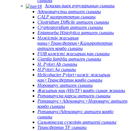
сынағы
Асқазан-ішек ауруларының сынағы
Аденовирусты антиген сынағы
CALP калпротектин сынағы
Clostridium Difficile антиген сынағы
Cryptosporidium антиген сынағы
Entamoeba Histolytica антиген сынағы
Нәжістің жасырын
қаны+Трансферрин+Кальпротектин
антиген комбо сынағы
FOB нәжісті жасырын қан сынағы
Giardia Iamblia антиген сынағы
H. Pylori Ab сынағы
H.Pylori Ag сынағы
Helicobacter Pylori+нәжіс жасырын
қан+Трансферрин комбо сынағы
Норовирус антиген сынағы
Жасырын қан (Hb/TF) комбо сынақ жинағы
Ротавирусқа қарсы антиген сынағы
Ротавирус+Аденовирус+Норовирус антиген
комбо сынағы
Ротавирус/Аденовирус антиген комбо
сынағы
Сальмонелла сүзегінің антигені сынағы
Трансферрин TF сынағы