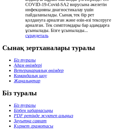
COVID-19-Covid-SA2 вирусына әкелетін
инфекцияны диагностикалау үшін
пайдаланылады. Сынақ тек бір рет
қолдануға арналған және өзін-өзі тексеруге
арналған. Тек симптомдары бар адамдарға
ұсынылады. Бізге ұсынылады...
сұрау
деталь
Сынақ зертханалары туралы
Біз туралы
Адам өнімдері
Ветеринариялық өнімдер
Командалық шоу
Жаңалықтар
Біз туралы
Біз туралы
Бізбен хабарласыңы
PDF ретінде жүктеп алыңыз
Зауытқа саяхат
Құрмет грамотасы