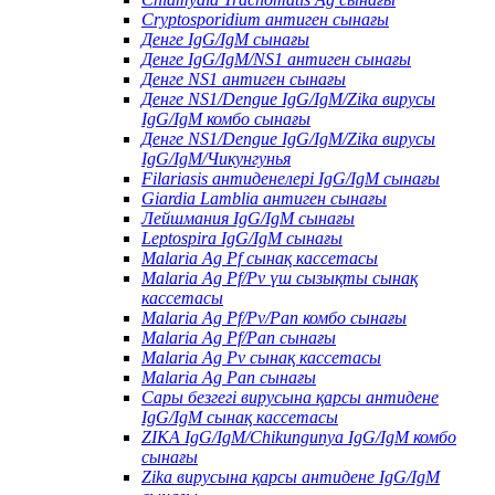
Cryptosporidium антиген сынағы
Денге IgG/IgM сынағы
Денге IgG/IgM/NS1 антиген сынағы
Денге NS1 антиген сынағы
Денге NS1/Dengue IgG/IgM/Zika вирусы
IgG/IgM комбо сынағы
Денге NS1/Dengue IgG/IgM/Zika вирусы
IgG/IgM/Чикунгунья
Filariasis антиденелері IgG/IgM сынағы
Giardia Lamblia антиген сынағы
Лейшмания IgG/IgM сынағы
Leptospira IgG/IgM сынағы
Malaria Ag Pf сынақ кассетасы
Malaria Ag Pf/Pv үш сызықты сынақ
кассетасы
Malaria Ag Pf/Pv/Pan комбо сынағы
Malaria Ag Pf/Pan сынағы
Malaria Ag Pv сынақ кассетасы
Malaria Ag Pan сынағы
Сары безгегі вирусына қарсы антидене
IgG/IgM сынақ кассетасы
ZIKA IgG/IgM/Chikungunya IgG/IgM комбо
сынағы
Zika вирусына қарсы антидене IgG/IgM