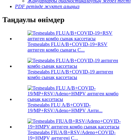
Жануарларды диагностикалаудың жедел тесті
PDF ретінде жүктеп алыңыз
Таңдаулы өнімдер
Testsealabs FLUA/B+COVID-19+RSV
антиген комбо сынағы C...
Testsealabs FLUA/B+COVID-19 антиген
комбо сынақ кассетасы
Testsealabs FLU A/B+COVID-
19/MP+RSV/Adeno+HMPV Анти...
Testsealabs FIUA/B+RSV/Adeno+COVID-
19+HMPV антигені С...