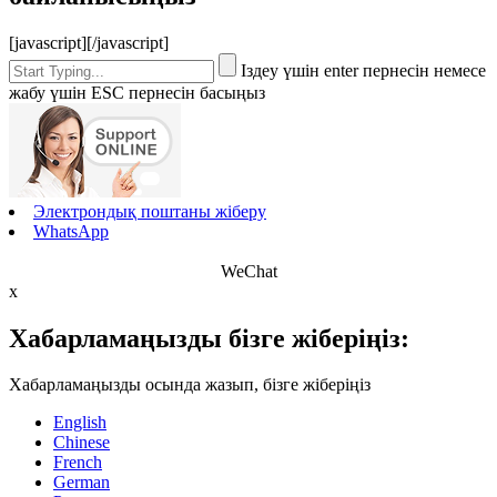
[javascript]
[/javascript]
Іздеу үшін enter пернесін немесе
жабу үшін ESC пернесін басыңыз
Электрондық поштаны жіберу
WhatsApp
WeChat
x
Хабарламаңызды бізге жіберіңіз:
Хабарламаңызды осында жазып, бізге жіберіңіз
English
Chinese
French
German