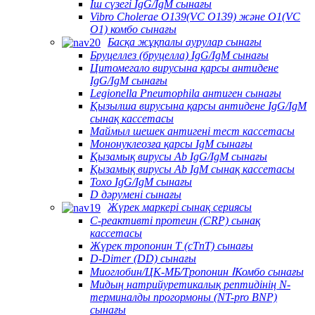
Іш сүзегі IgG/IgM сынағы
Vibro Cholerae O139(VC O139) және O1(VC
O1) комбо сынағы
Басқа жұқпалы аурулар сынағы
Бруцеллез (бруцелла) IgG/IgM сынағы
Цитомегало вирусына қарсы антидене
IgG/IgM сынағы
Legionella Pneumophila антиген сынағы
Қызылша вирусына қарсы антидене IgG/IgM
сынақ кассетасы
Маймыл шешек антигені тест кассетасы
Мононуклеозға қарсы IgM сынағы
Қызамық вирусы Ab IgG/IgM сынағы
Қызамық вирусы Ab IgM сынақ кассетасы
Toxo IgG/IgM сынағы
D дәрумені сынағы
Жүрек маркері сынақ сериясы
C-реактивті протеин (CRP) сынақ
кассетасы
Жүрек тропонин T (cTnT) сынағы
D-Dimer (DD) сынағы
Миоглобин/ЦК-МБ/Тропонин ⅠКомбо сынағы
Мидың натрийуретикалық рептидінің N-
терминалды прогормоны (NT-pro BNP)
сынағы