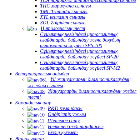
TCA трициклді антидепрессанттар сынағы
THC марихуана сынағы
TML Tramadol сынағы
XYL ксилазин сынағы
ZOL Zolpidem сынағы
Цитологиялық тест
Сұйықтық негізіндегі цитологиялық
слайдтарды дайындау және бояудың
автоматты жүйесі SPS-100
Сұйықтық негізіндегі цитологиялық
слайдтарды дайындау жүйесі SP-20
Сұйықтық негізіндегі цитологиялық
слайдтарды дайындау жүйесі SP-M2
Ветеринариялық өнімдер
Үй жануарларын диагностикалаудың
жылдам сынағы
Жануарларды диагностикалаудың жедел
тесті
Командалық шоу
R&D командасы
Өндірістік ұжым
Шетелде сату
Неліктен бізді таңдайсыз
Біздің қызмет
Жаңалықтар