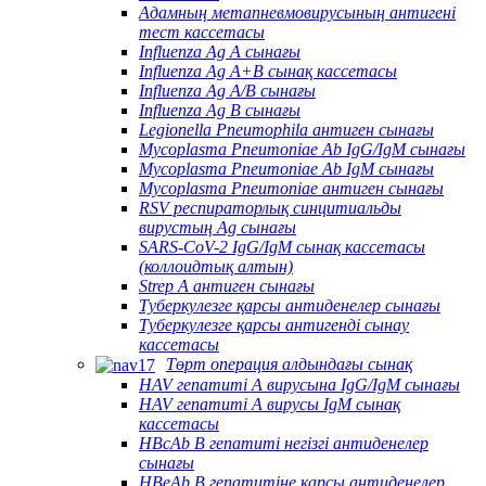
Адамның метапневмовирусының антигені
тест кассетасы
Influenza Ag A сынағы
Influenza Ag A+B сынақ кассетасы
Influenza Ag A/B сынағы
Influenza Ag B сынағы
Legionella Pneumophila антиген сынағы
Mycoplasma Pneumoniae Ab IgG/IgM сынағы
Mycoplasma Pneumoniae Ab IgM сынағы
Mycoplasma Pneumoniae антиген сынағы
RSV респираторлық синцитиальды
вирустың Ag сынағы
SARS-CoV-2 IgG/IgM сынақ кассетасы
(коллоидтық алтын)
Strep A антиген сынағы
Туберкулезге қарсы антиденелер сынағы
Туберкулезге қарсы антигенді сынау
кассетасы
Төрт операция алдындағы сынақ
HAV гепатиті А вирусына IgG/IgM сынағы
HAV гепатиті А вирусы IgM сынақ
кассетасы
HBcAb В гепатиті негізгі антиденелер
сынағы
HBeAb В гепатитіне қарсы антиденелер