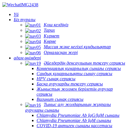
Үй
Біз туралы
Қош келдіңіз
Тарих
Құрмет
Көрме
Миссия және негізгі құндылықтар
Орналасқан жері
адам өнімдері
Әйелдердің денсаулығын тексеру сериясы
Конвенциялық құнарлылық сынағы сериясы
Сандық құнарлылықты сынау сериясы
HPV сынақ сериясы
Басқа ауруларды тексеру сериясы
Жыныстық жолмен берілетін аурулар
сериясы
Вагинит сынақ сериясы
Тыныс алу жолдарының жұқпалы
аурулары сынағы
Chlamydia Pneumoniae Ab IgG/IgM сынағы
Chlamydia Pneumoniae Ab IgM сынағы
COVID-19 антиген сынағы кассетасы