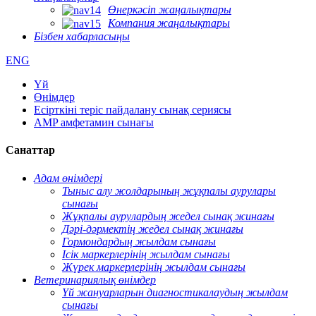
Өнеркәсіп жаңалықтары
Компания жаңалықтары
Бізбен хабарласыңы
ENG
Үй
Өнімдер
Есірткіні теріс пайдалану сынақ сериясы
AMP амфетамин сынағы
Санаттар
Адам өнімдері
Тыныс алу жолдарының жұқпалы аурулары
сынағы
Жұқпалы аурулардың жедел сынақ жинағы
Дәрі-дәрмектің жедел сынақ жинағы
Гормондардың жылдам сынағы
Ісік маркерлерінің жылдам сынағы
Жүрек маркерлерінің жылдам сынағы
Ветеринариялық өнімдер
Үй жануарларын диагностикалаудың жылдам
сынағы