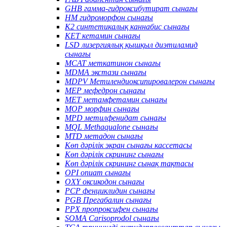
GHB гамма-гидроксибутират сынағы
HM гидроморфон сынағы
K2 синтетикалық каннабис сынағы
KET кетамин сынағы
LSD лизергиялық қышқыл диэтиламид
сынағы
MCAT меткатинон сынағы
MDMA экстази сынағы
MDPV Метилендиоксипировалерон сынағы
MEP мефедрон сынағы
MET метамфетамин сынағы
MOP морфин сынағы
MPD метилфенидат сынағы
MQL Methaqualone сынағы
MTD метадон сынағы
Көп дәрілік экран сынағы кассетасы
Көп дәрілік скрининг сынағы
Көп дәрілік скрининг сынақ тақтасы
OPI опиат сынағы
OXY оксикодон сынағы
PCP фенциклидин сынағы
PGB Прегабалин сынағы
PPX пропроксифен сынағы
SOMA Carisoprodol сынағы