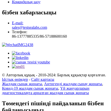
Командалық шоу
бізбен хабарласыңы
E-mail:
sales@testsealabs.com
Телефон:
86-13777885335/86-57188600160
© Авторлық құқық - 2010-2024: Барлық құқықтар қорғалған.
Ыстық өнімдер
-
Сайт картасы
Жылдам сынақ жинағы
,
Антигенді жылдам сынау жинағы
,
Ковид-19 жылдам сынақ жинағы
,
Үй жануарларын
диагностикалауға арналған жылдам сынақ жинағы
Төмендегі пішінді пайдаланып бізбен
байланысыңыз