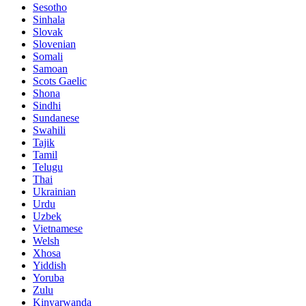
Sesotho
Sinhala
Slovak
Slovenian
Somali
Samoan
Scots Gaelic
Shona
Sindhi
Sundanese
Swahili
Tajik
Tamil
Telugu
Thai
Ukrainian
Urdu
Uzbek
Vietnamese
Welsh
Xhosa
Yiddish
Yoruba
Zulu
Kinyarwanda