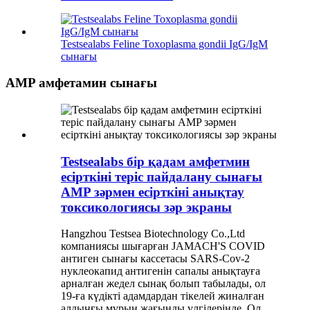
Testsealabs Feline Toxoplasma gondii IgG/IgM
сынағы
AMP амфетамин сынағы
Testsealabs бір қадам амфетмин
есірткіні теріс пайдалану сынағы
AMP зәрмен есірткіні анықтау
токсикологиясы зәр экраны
Hangzhou Testsea Biotechnology Co.,Ltd
компаниясы шығарған JAMACH'S COVID
антиген сынағы кассетасы SARS-Cov-2
нуклеокапид антигенін сапалы анықтауға
арналған жедел сынақ болып табылады, ол
19-ға күдікті адамдардан тікелей жиналған
алдыңғы мұрын жағынды үлгілерінде. Ол