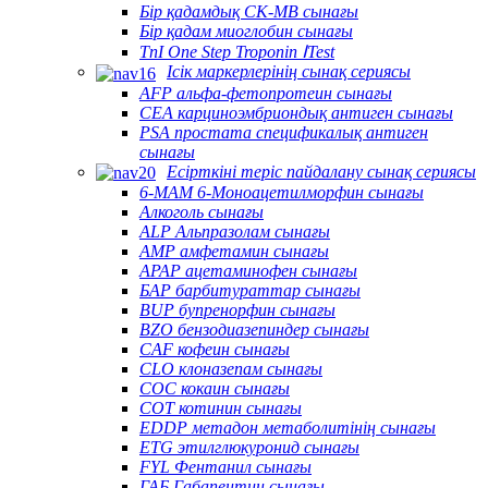
Бір қадамдық CK-MB сынағы
Бір қадам миоглобин сынағы
TnI One Step Troponin ⅠTest
Ісік маркерлерінің сынақ сериясы
AFP альфа-фетопротеин сынағы
CEA карциноэмбриондық антиген сынағы
PSA простата спецификалық антиген
сынағы
Есірткіні теріс пайдалану сынақ сериясы
6-MAM 6-Моноацетилморфин сынағы
Алкоголь сынағы
ALP Альпразолам сынағы
AMP амфетамин сынағы
APAP ацетаминофен сынағы
БАР барбитураттар сынағы
BUP бупренорфин сынағы
BZO бензодиазепиндер сынағы
CAF кофеин сынағы
CLO клоназепам сынағы
COC кокаин сынағы
COT котинин сынағы
EDDP метадон метаболитінің сынағы
ETG этилглюкуронид сынағы
FYL Фентанил сынағы
ГАБ Габапентин сынағы