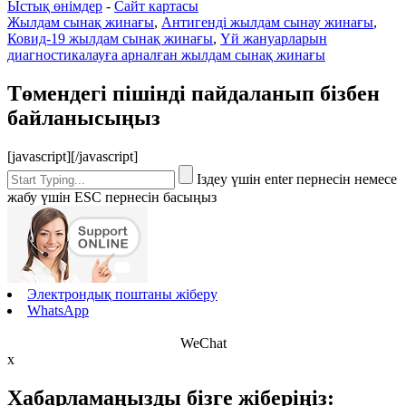
Ыстық өнімдер
-
Сайт картасы
Жылдам сынақ жинағы
,
Антигенді жылдам сынау жинағы
,
Ковид-19 жылдам сынақ жинағы
,
Үй жануарларын
диагностикалауға арналған жылдам сынақ жинағы
Төмендегі пішінді пайдаланып бізбен
байланысыңыз
[javascript]
[/javascript]
Іздеу үшін enter пернесін немесе
жабу үшін ESC пернесін басыңыз
Электрондық поштаны жіберу
WhatsApp
WeChat
x
Хабарламаңызды бізге жіберіңіз: