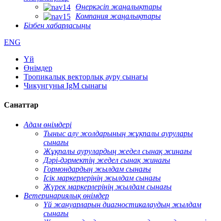
Өнеркәсіп жаңалықтары
Компания жаңалықтары
Бізбен хабарласыңы
ENG
Үй
Өнімдер
Тропикалық векторлық ауру сынағы
Чикунгунья IgM сынағы
Санаттар
Адам өнімдері
Тыныс алу жолдарының жұқпалы аурулары
сынағы
Жұқпалы аурулардың жедел сынақ жинағы
Дәрі-дәрмектің жедел сынақ жинағы
Гормондардың жылдам сынағы
Ісік маркерлерінің жылдам сынағы
Жүрек маркерлерінің жылдам сынағы
Ветеринариялық өнімдер
Үй жануарларын диагностикалаудың жылдам
сынағы