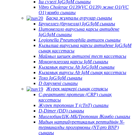
Іш сүзегі IgG/IgM сынағы
Vibro Cholerae O139(VC O139) және O1(VC
O1) комбо сынағы
Басқа жұқпалы аурулар сынағы
Бруцеллез (бруцелла) IgG/IgM сынағы
Цитомегало вирусына қарсы антидене
IgG/IgM сынағы
Legionella Pneumophila антиген сынағы
Қызылша вирусына қарсы антидене IgG/IgM
сынақ кассетасы
Маймыл шешек антигені тест кассетасы
Мононуклеозға қарсы IgM сынағы
Қызамық вирусы Ab IgG/IgM сынағы
Қызамық вирусы Ab IgM сынақ кассетасы
Toxo IgG/IgM сынағы
D дәрумені сынағы
Жүрек маркері сынақ сериясы
C-реактивті протеин (CRP) сынақ
кассетасы
Жүрек тропонин T (cTnT) сынағы
D-Dimer (DD) сынағы
Миоглобин/ЦК-МБ/Тропонин ⅠКомбо сынағы
Мидың натрийуретикалық рептидінің N-
терминалды прогормоны (NT-pro BNP)
сынағы