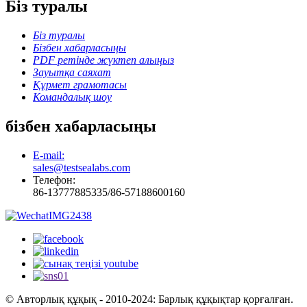
Біз туралы
Біз туралы
Бізбен хабарласыңы
PDF ретінде жүктеп алыңыз
Зауытқа саяхат
Құрмет грамотасы
Командалық шоу
бізбен хабарласыңы
E-mail:
sales@testsealabs.com
Телефон:
86-13777885335/86-57188600160
© Авторлық құқық - 2010-2024: Барлық құқықтар қорғалған.