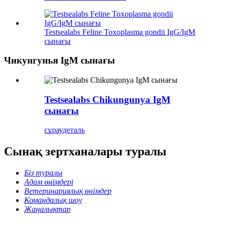
Testsealabs Feline Toxoplasma gondii IgG/IgM
сынағы
Чикунгунья IgM сынағы
Testsealabs Chikungunya IgM
сынағы
сұрау
деталь
Сынақ зертханалары туралы
Біз туралы
Адам өнімдері
Ветеринариялық өнімдер
Командалық шоу
Жаңалықтар