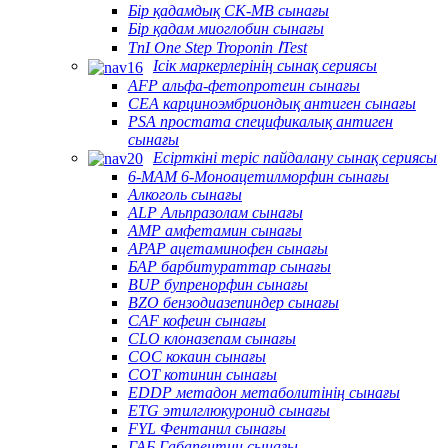
Бір қадамдық CK-MB сынағы
Бір қадам миоглобин сынағы
TnI One Step Troponin ⅠTest
Ісік маркерлерінің сынақ сериясы
AFP альфа-фетопротеин сынағы
CEA карциноэмбриондық антиген сынағы
PSA простата спецификалық антиген
сынағы
Есірткіні теріс пайдалану сынақ сериясы
6-MAM 6-Моноацетилморфин сынағы
Алкоголь сынағы
ALP Альпразолам сынағы
AMP амфетамин сынағы
APAP ацетаминофен сынағы
БАР барбитураттар сынағы
BUP бупренорфин сынағы
BZO бензодиазепиндер сынағы
CAF кофеин сынағы
CLO клоназепам сынағы
COC кокаин сынағы
COT котинин сынағы
EDDP метадон метаболитінің сынағы
ETG этилглюкуронид сынағы
FYL Фентанил сынағы
ГАБ Габапентин сынағы