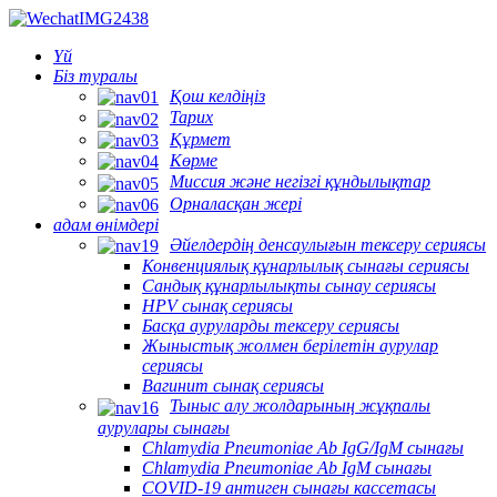
Үй
Біз туралы
Қош келдіңіз
Тарих
Құрмет
Көрме
Миссия және негізгі құндылықтар
Орналасқан жері
адам өнімдері
Әйелдердің денсаулығын тексеру сериясы
Конвенциялық құнарлылық сынағы сериясы
Сандық құнарлылықты сынау сериясы
HPV сынақ сериясы
Басқа ауруларды тексеру сериясы
Жыныстық жолмен берілетін аурулар
сериясы
Вагинит сынақ сериясы
Тыныс алу жолдарының жұқпалы
аурулары сынағы
Chlamydia Pneumoniae Ab IgG/IgM сынағы
Chlamydia Pneumoniae Ab IgM сынағы
COVID-19 антиген сынағы кассетасы