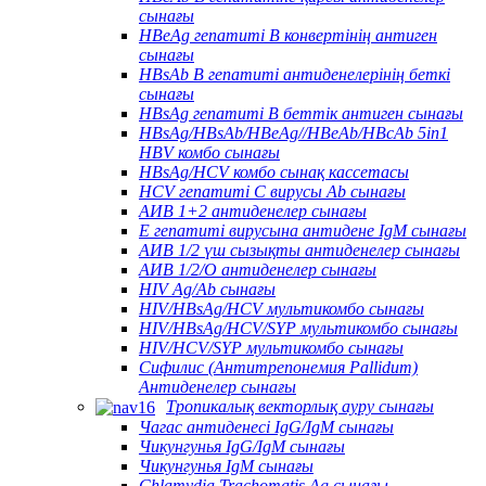
сынағы
HBeAg гепатиті В конвертінің антиген
сынағы
HBsAb В гепатиті антиденелерінің беткі
сынағы
HBsAg гепатиті В беттік антиген сынағы
HBsAg/HBsAb/HBeAg//HBeAb/HBcAb 5in1
HBV комбо сынағы
HBsAg/HCV комбо сынақ кассетасы
HCV гепатиті С вирусы Ab сынағы
АИВ 1+2 антиденелер сынағы
Е гепатиті вирусына антидене IgM сынағы
АИВ 1/2 үш сызықты антиденелер сынағы
АИВ 1/2/O антиденелер сынағы
HIV Ag/Ab сынағы
HIV/HBsAg/HCV мультикомбо сынағы
HIV/HBsAg/HCV/SYP мультикомбо сынағы
HIV/HCV/SYP мультикомбо сынағы
Сифилис (Антитрепонемия Pallidum)
Антиденелер сынағы
Тропикалық векторлық ауру сынағы
Чагас антиденесі IgG/IgM сынағы
Чикунгунья IgG/IgM сынағы
Чикунгунья IgM сынағы
Chlamydia Trachomatis Ag сынағы