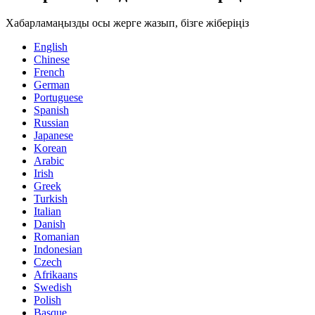
Хабарламаңызды осы жерге жазып, бізге жіберіңіз
English
Chinese
French
German
Portuguese
Spanish
Russian
Japanese
Korean
Arabic
Irish
Greek
Turkish
Italian
Danish
Romanian
Indonesian
Czech
Afrikaans
Swedish
Polish
Basque