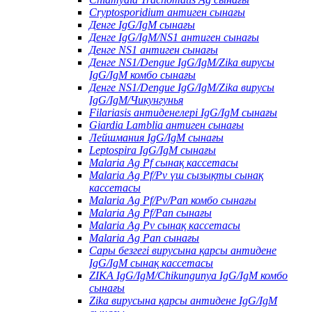
Cryptosporidium антиген сынағы
Денге IgG/IgM сынағы
Денге IgG/IgM/NS1 антиген сынағы
Денге NS1 антиген сынағы
Денге NS1/Dengue IgG/IgM/Zika вирусы
IgG/IgM комбо сынағы
Денге NS1/Dengue IgG/IgM/Zika вирусы
IgG/IgM/Чикунгунья
Filariasis антиденелері IgG/IgM сынағы
Giardia Lamblia антиген сынағы
Лейшмания IgG/IgM сынағы
Leptospira IgG/IgM сынағы
Malaria Ag Pf сынақ кассетасы
Malaria Ag Pf/Pv үш сызықты сынақ
кассетасы
Malaria Ag Pf/Pv/Pan комбо сынағы
Malaria Ag Pf/Pan сынағы
Malaria Ag Pv сынақ кассетасы
Malaria Ag Pan сынағы
Сары безгегі вирусына қарсы антидене
IgG/IgM сынақ кассетасы
ZIKA IgG/IgM/Chikungunya IgG/IgM комбо
сынағы
Zika вирусына қарсы антидене IgG/IgM