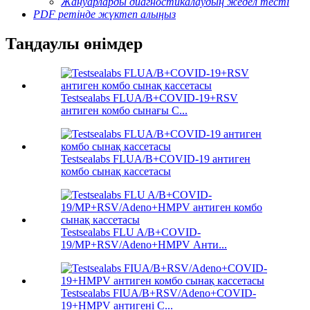
Жануарларды диагностикалаудың жедел тесті
PDF ретінде жүктеп алыңыз
Таңдаулы өнімдер
Testsealabs FLUA/B+COVID-19+RSV
антиген комбо сынағы C...
Testsealabs FLUA/B+COVID-19 антиген
комбо сынақ кассетасы
Testsealabs FLU A/B+COVID-
19/MP+RSV/Adeno+HMPV Анти...
Testsealabs FIUA/B+RSV/Adeno+COVID-
19+HMPV антигені С...