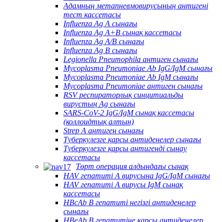
Адамның метапневмовирусының антигені
тест кассетасы
Influenza Ag A сынағы
Influenza Ag A+B сынақ кассетасы
Influenza Ag A/B сынағы
Influenza Ag B сынағы
Legionella Pneumophila антиген сынағы
Mycoplasma Pneumoniae Ab IgG/IgM сынағы
Mycoplasma Pneumoniae Ab IgM сынағы
Mycoplasma Pneumoniae антиген сынағы
RSV респираторлық синцитиальды
вирустың Ag сынағы
SARS-CoV-2 IgG/IgM сынақ кассетасы
(коллоидтық алтын)
Strep A антиген сынағы
Туберкулезге қарсы антиденелер сынағы
Туберкулезге қарсы антигенді сынау
кассетасы
Төрт операция алдындағы сынақ
HAV гепатиті А вирусына IgG/IgM сынағы
HAV гепатиті А вирусы IgM сынақ
кассетасы
HBcAb В гепатиті негізгі антиденелер
сынағы
HBeAb В гепатитіне қарсы антиденелер