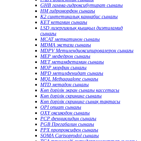
GHB гамма-гидроксибутират сынағы
HM гидроморфон сынағы
K2 синтетикалық каннабис сынағы
KET кетамин сынағы
LSD лизергиялық қышқыл диэтиламид
сынағы
MCAT меткатинон сынағы
MDMA экстази сынағы
MDPV Метилендиоксипировалерон сынағы
MEP мефедрон сынағы
MET метамфетамин сынағы
MOP морфин сынағы
MPD метилфенидат сынағы
MQL Methaqualone сынағы
MTD метадон сынағы
Көп дәрілік экран сынағы кассетасы
Көп дәрілік скрининг сынағы
Көп дәрілік скрининг сынақ тақтасы
OPI опиат сынағы
OXY оксикодон сынағы
PCP фенциклидин сынағы
PGB Прегабалин сынағы
PPX пропроксифен сынағы
SOMA Carisoprodol сынағы