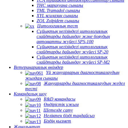
TCA трициклді антидепрессанттар сынағы
THC марихуана сынағы
TML Tramadol сынағы
XYL ксилазин сынағы
ZOL Zolpidem сынағы
Цитологиялық тест
Сұйықтық негізіндегі цитологиялық
слайдтарды дайындау және бояудың
автоматты жүйесі SPS-100
Сұйықтық негізіндегі цитологиялық
слайдтарды дайындау жүйесі SP-20
Сұйықтық негізіндегі цитологиялық
слайдтарды дайындау жүйесі SP-M2
Ветеринариялық өнімдер
Үй жануарларын диагностикалаудың
жылдам сынағы
Жануарларды диагностикалаудың жедел
тесті
Командалық шоу
R&D командасы
Өндірістік ұжым
Шетелде сату
Неліктен бізді таңдайсыз
Біздің қызмет
Жаңалықтар