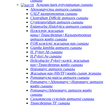
сынағы
Асқазан-ішек ауруларының сынағы
Аденовирусты антиген сынағы
CALP калпротектин сынағы
Clostridium Difficile антиген сынағы
Cryptosporidium антиген сынағы
Entamoeba Histolytica антиген сынағы
Нәжістің жасырын
қаны+Трансферрин+Кальпротектин
антиген комбо сынағы
FOB нәжісті жасырын қан сынағы
Giardia Iamblia антиген сынағы
H. Pylori Ab сынағы
H.Pylori Ag сынағы
Helicobacter Pylori+нәжіс жасырын
қан+Трансферрин комбо сынағы
Норовирус антиген сынағы
Жасырын қан (Hb/TF) комбо сынақ жинағы
Ротавирусқа қарсы антиген сынағы
Ротавирус+Аденовирус+Норовирус антиген
комбо сынағы
Ротавирус/Аденовирус антиген комбо
сынағы
Сальмонелла сүзегінің антигені сынағы
Трансферрин TF сынағы