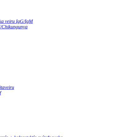
ka veiru IgG/IgM
M/Chikungunya
itaveiru
f