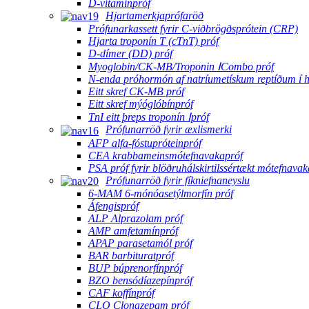
D-vítamínpróf
Hjartamerkjaprófaröð
Prófunarkassett fyrir C-viðbrögðsprótein (CRP)
Hjarta troponín T (cTnT) próf
D-dímer (DD) próf
Myoglobin/CK-MB/Troponin ⅠCombo próf
N-enda próhormón af natríumetískum reptíðum í h
Eitt skref CK-MB próf
Eitt skref mýóglóbínpróf
TnI eitt þreps troponín Ⅰpróf
Prófunarröð fyrir æxlismerki
AFP alfa-fóstupróteinpróf
CEA krabbameinsmótefnavakapróf
PSA próf fyrir blöðruhálskirtilssértækt mótefnavak
Prófunarröð fyrir fíkniefnaneyslu
6-MAM 6-mónóasetýlmorfín próf
Áfengispróf
ALP Alprazolam próf
AMP amfetamínpróf
APAP parasetamól próf
BAR barbituratpróf
BUP búprenorfínpróf
BZO bensódíazepínpróf
CAF koffínpróf
CLO Clonazepam próf