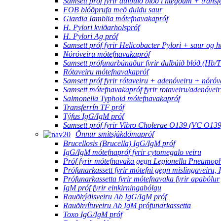
Samsett próf fyrir dulbúið blóð í hægðum + transf
FOB blóðprufa með duldu saur
Giardia Iamblia mótefnavakapróf
H. Pylori kviðarholspróf
H. Pylori Ag próf
Samsett próf fyrir Helicobacter Pylori + saur og h
Nóróveiru mótefnavakapróf
Samsett prófunarbúnaður fyrir dulbúið blóð (Hb/
Rótaveiru mótefnavakapróf
Samsett próf fyrir rótaveiru + adenóveiru + nóró
Samsett mótefnavakapróf fyrir rotaveiru/adenóvei
Salmonella Typhoid mótefnavakapróf
Transferrín TF próf
Týfus IgG/IgM próf
Samsett próf fyrir Vibro Cholerae O139 (VC O13
Önnur smitsjúkdómapróf
Brucellosis (Brucella) IgG/IgM próf
IgG/IgM mótefnapróf fyrir cytomegalo veiru
Próf fyrir mótefnavaka gegn Legionella Pneumoph
Prófunarkassett fyrir mótefni gegn mislingaveiru,
Prófunarkassetta fyrir mótefnavaka fyrir apabólur
IgM próf fyrir einkirningabólgu
Rauðhýðisveiru Ab IgG/IgM próf
Rauðhvítuveiru Ab IgM prófunarkassetta
Toxo IgG/IgM próf