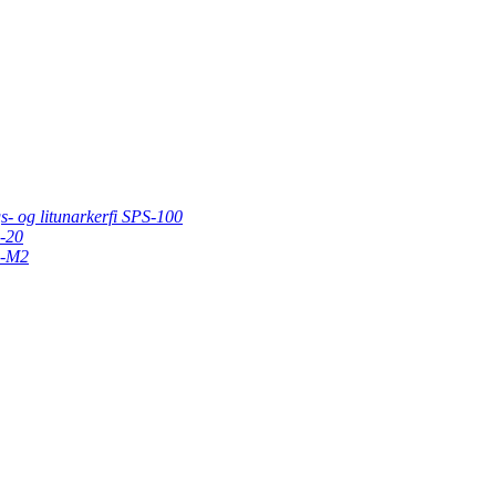
s- og litunarkerfi SPS-100
P-20
P-M2