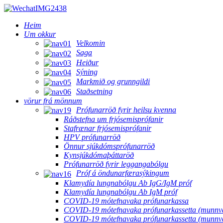
Heim
Um okkur
Velkomin
Saga
Heiður
Sýning
Markmið og grunngildi
Staðsetning
vörur frá mönnum
Prófunarröð fyrir heilsu kvenna
Ráðstefna um frjósemisprófanir
Stafrænar frjósemisprófanir
HPV prófunarröð
Önnur sjúkdómsprófunarröð
Kynsjúkdómaþáttaröð
Prófunarröð fyrir leggangabólgu
Próf á öndunarfærasýkingum
Klamydía lungnabólgu Ab IgG/IgM próf
Klamydía lungnabólgu Ab IgM próf
COVID-19 mótefnavaka prófunarkassa
COVID-19 mótefnavaka prófunarkassetta (munnv
COVID-19 mótefnavaka prófunarkassetta (munnvatn)