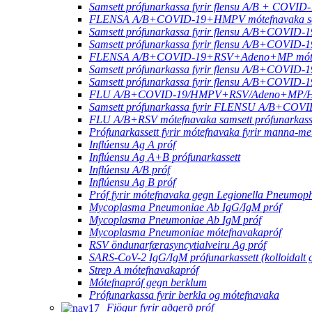
Samsett prófunarkassa fyrir flensu A/B + COVID
FLENSA A/B+COVID-19+HMPV mótefnavaka sam
Samsett prófunarkassa fyrir flensu A/B+COVID
Samsett prófunarkassa fyrir flensu A/B+COVI
FLENSA A/B+COVID-19+RSV+Adeno+MP mótefna
Samsett prófunarkassa fyrir flensu A/B+COVI
Samsett prófunarkassa fyrir flensu A/B+COVI
FLU A/B+COVID-19/HMPV+RSV/Adeno+MP/HRV
Samsett prófunarkassa fyrir FLENSU A/B+C
FLU A/B+RSV mótefnavaka samsett prófunarkas
Prófunarkassett fyrir mótefnavaka fyrir manna-m
Inflúensu Ag A próf
Inflúensu Ag A+B prófunarkassett
Inflúensu A/B próf
Inflúensu Ag B próf
Próf fyrir mótefnavaka gegn Legionella Pneumoph
Mycoplasma Pneumoniae Ab IgG/IgM próf
Mycoplasma Pneumoniae Ab IgM próf
Mycoplasma Pneumoniae mótefnavakapróf
RSV öndunarfærasyncytialveiru Ag próf
SARS-CoV-2 IgG/IgM prófunarkassett (kolloidalt g
Strep A mótefnavakapróf
Mótefnapróf gegn berklum
Prófunarkassa fyrir berkla og mótefnavaka
Fjögur fyrir aðgerð próf