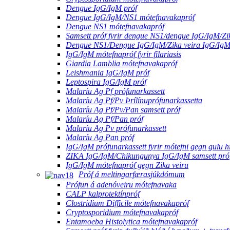
Dengue IgG/IgM próf
Dengue IgG/IgM/NS1 mótefnavakapróf
Dengue NS1 mótefnavakapróf
Samsett próf fyrir dengue NS1/dengue IgG/IgM/Zi
Dengue NS1/Dengue IgG/IgM/Zika veira IgG/Ig
IgG/IgM mótefnapróf fyrir filariasis
Giardia Lamblia mótefnavakapróf
Leishmania IgG/IgM próf
Leptospira IgG/IgM próf
Malaríu Ag Pf prófunarkassett
Malaríu Ag Pf/Pv Þrílínuprófunarkassetta
Malaríu Ag Pf/Pv/Pan samsett próf
Malaríu Ag Pf/Pan próf
Malaríu Ag Pv prófunarkassett
Malaríu Ag Pan próf
IgG/IgM prófunarkassett fyrir mótefni gegn gulu h
ZIKA IgG/IgM/Chikungunya IgG/IgM samsett pró
IgG/IgM mótefnapróf gegn Zika veiru
Próf á meltingarfærasjúkdómum
Prófun á adenóveiru mótefnavaka
CALP kalprotektínpróf
Clostridium Difficile mótefnavakapróf
Cryptosporidium mótefnavakapróf
Entamoeba Histolytica mótefnavakapróf