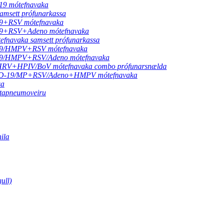
-19 mótefnavaka
sett prófunarkassa
-19+RSV mótefnavaka
D-19+RSV+Adeno mótefnavaka
vaka samsett prófunarkassa
D-19/HMPV+RSV mótefnavaka
D-19/HMPV+RSV/Adeno mótefnavaka
+HPIV/BoV mótefnavaka combo prófunarsnælda
OVID-19/MP+RSV/Adeno+HMPV mótefnavaka
sa
etapneumoveiru
ila
ull)