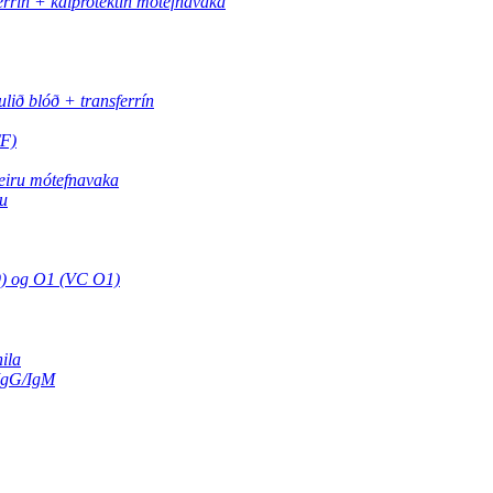
errín + kalprotektín mótefnavaka
ulið blóð + transferrín
TF)
veiru mótefnavaka
ru
9) og O1 (VC O1)
ila
 IgG/IgM