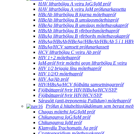
HAV lifrarbólgu A veiru IgG/IgM próf
HAV lifrarbólgu A veiru IgM prófunarkassetta
HBcAb lifrarbólgu B kjarna mótefnapróf
HBeAb lifrarbólgu B umslagsmótefnispróf
HBeAg lifrarbólgu B umslags mótefnavakapróf
HBsAb lifrarbólgu B yfirborðsmótefnapróf
HBsAg lifrarbólgu B yfirborðs mótefnavakapróf
HBsAg/HBsAb/HBeAg//HBeAb/HBcAb 5 í 1 HBV s
HBsAg/HCV samsett prófunarkassett
HCV lifrarbólgu C veiru Ab próf
HIV 1+2 mótefnapróf
IgM-próf ​​fyrir mótefni gegn lifrarbólgu E veiru
HIV 1/2 þriggja línu mótefnapróf
HIV 1/2/O mótefnapróf
HIV Ag/Ab próf
HIV/HBsAg/HCV fjölþátta samsetningarpróf
Fjölþáttapróf fyrir HIV/HBsAg/HCV/SYP
Fjölþáttapróf fyrir HIV/HCV/SYP
Sárasótt (anti-treponemia Pallidum) mótefnapróf
Prófun á hitabeltissjúkdómum sem berast með
Chagas mótefni IgG/IgM próf
Chikungunya IgG/IgM próf
Chikungunya IgM próf
Klamydíu Trachomatis Ag próf
Cryptosporidium mótefnavakapróf