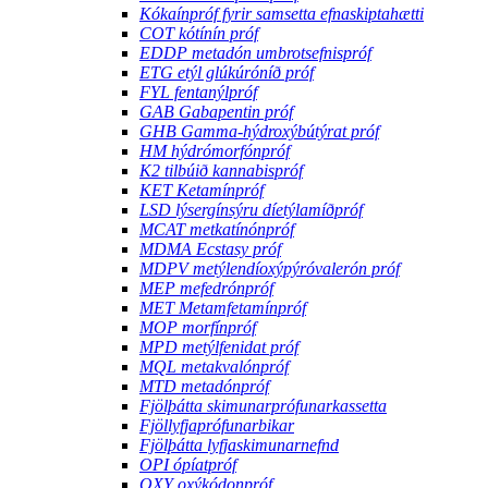
Kókaínpróf fyrir samsetta efnaskiptahætti
COT kótínín próf
EDDP metadón umbrotsefnispróf
ETG etýl glúkúróníð próf
FYL fentanýlpróf
GAB Gabapentin próf
GHB Gamma-hýdroxýbútýrat próf
HM hýdrómorfónpróf
K2 tilbúið kannabispróf
KET Ketamínpróf
LSD lýsergínsýru díetýlamíðpróf
MCAT metkatínónpróf
MDMA Ecstasy próf
MDPV metýlendíoxýpýróvalerón próf
MEP mefedrónpróf
MET Metamfetamínpróf
MOP morfínpróf
MPD metýlfenidat próf
MQL metakvalónpróf
MTD metadónpróf
Fjölþátta skimunarprófunarkassetta
Fjöllyfjaprófunarbikar
Fjölþátta lyfjaskimunarnefnd
OPI ópíatpróf
OXY oxýkódonpróf