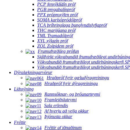
PCP fensýklídín próf
PGB pregabalínpróf
PPX próproxýfen próf
SOMA karísópródólpróf
TCA þríhringlaga þunglyndislyfjapróf
THC marijúana próf
TML Tramadólpróf
XYL xýlazín próf
ZOL Zolpidem próf
Frumufræðileg prófun
Sjálfvirkt vökvabundið frumufræðilegt undirbúning
Vökvabundið frumufræðilegt undirbúningskerfi S
Vökvabundið frumufræðilegt undirbúningskerfi S
Dýralækningarvörur
Hraðpróf fyrir gæludýragreiningu
Hraðpróf fyrir dýragreiningu
Liðssýning
Rannsóknar- og þróunarteymi
Framleiðsluteymi
Sala erlendis
Af hverju að velja okkur
Þjónusta okkar
Fréttir
Fréttir af iðnaðinum