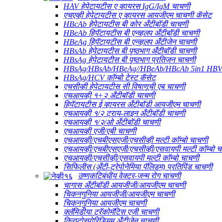
HAV हेपेटायटीस ए व्हायरस IgG/IgM चाचणी
एचएव्ही हेपेटायटीस ए व्हायरस आयजीएम चाचणी कॅसेट
HBcAb हेपेटायटीस बी कोर अँटीबॉडी चाचणी
HBeAb हिपॅटायटीस बी एन्व्हलप अँटीबॉडी चाचणी
HBeAg हिपॅटायटीस बी एन्व्हलप अँटीजेन चाचणी
HBsAb हेपेटायटीस बी पृष्ठभाग अँटीबॉडी चाचणी
HBsAg हेपेटायटीस बी पृष्ठभाग प्रतिजन चाचणी
HBsAg/HBsAb/HBeAg//HBeAb/HBcAb 5in1 HBV क
HBsAg/HCV कॉम्बो टेस्ट कॅसेट
एचसीव्ही हेपेटायटीस सी विषाणूची एब चाचणी
एचआयव्ही १+२ अँटीबॉडी चाचणी
हिपॅटायटीस ई व्हायरस अँटीबॉडी आयजीएम चाचणी
एचआयव्ही १/२ ट्राय-लाइन अँटीबॉडी चाचणी
एचआयव्ही १/२/ओ अँटीबॉडी चाचणी
एचआयव्ही एजी/एबी चाचणी
एचआयव्ही/एचबीएसएजी/एचसीव्ही मल्टी कॉम्बो चाचणी
एचआयव्ही/एचबीएसएजी/एचसीव्ही/एसवायपी मल्टी कॉम्बो 
एचआयव्ही/एचसीव्ही/एसवायपी मल्टी कॉम्बो चाचणी
सिफिलीस (अँटी-ट्रेपोनेमिया पॅलिडम) प्रतिपिंड चाचणी
उष्णकटिबंधीय वेक्टर-जन्म रोग चाचणी
चागास अँटीबॉडी आयजीजी/आयजीएम चाचणी
चिकनगुनिया आयजीजी/आयजीएम चाचणी
चिकनगुनिया आयजीएम चाचणी
क्लॅमिडीया ट्रॅकोमॅटिस एजी चाचणी
क्रिप्टोस्पोरिडियम अँटीजेन चाचणी