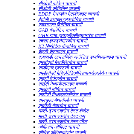
सीओसी कोकेन चाचणी
सीओटी कोटिनिन चाचणी
EDDP मेथाडोन मेटाबोलाइट चाचणी
ईटीजी इथाइल ग्लुकुरोनिड चाचणी
एफवायएल फेंटॅनिल चाचणी
GAB गॅबापेंटिन चाचणी
GHB गामा-हायड्रॉक्सीब्युटायरेट चाचणी
एचएम हायड्रोमॉरफोन चाचणी
K2 सिंथेटिक कॅनाबिस चाचणी
केईटी केटामाइन चाचणी
एलएसडी लायसर्जिक अॅसिड डायथिलामाइड चाचणी
एमसीएटी मेथकॅथिनोन चाचणी
एमडीएमए एक्स्टसी चाचणी
एमडीपीव्ही मेथिलेनेडिओक्सिपायरोव्हलेरोन चाचणी
एमईपी मेफेड्रोन चाचणी
एमईटी मेथाम्फेटामाइन चाचणी
एमओपी मॉर्फिन चाचणी
एमपीडी मिथाइलफेनिडेट चाचणी
एमक्यूएल मेथाकॅलोन चाचणी
एमटीडी मेथाडोन चाचणी
मल्टी-ड्रग स्क्रीन टेस्ट कॅसेट
मल्टी-ड्रग स्क्रीन टेस्ट कप
मल्टी-ड्रग स्क्रीन टेस्ट पॅनेल
ओपीआय ओपिएट चाचणी
ऑक्सि ऑक्सिकोडोन चाचणी