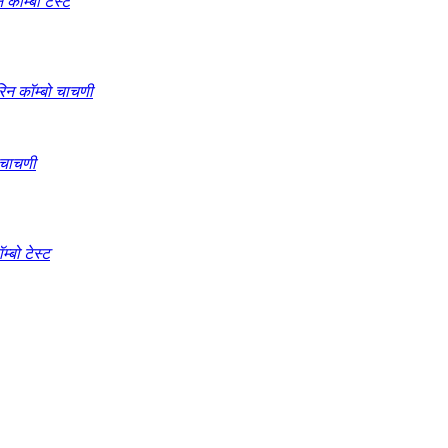
कॉम्बो टेस्ट
िन कॉम्बो चाचणी
 चाचणी
बो टेस्ट