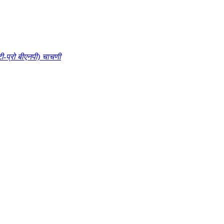
एनटी-प्रो बीएनपी) चाचणी