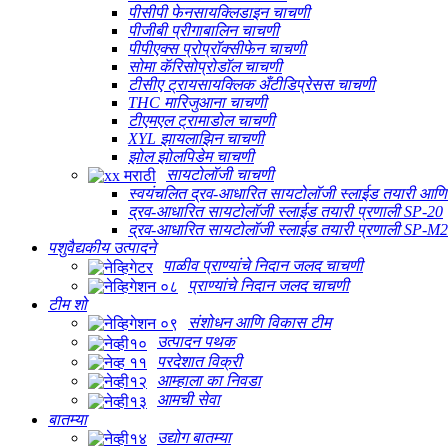
पीसीपी फेनसायक्लिडाइन चाचणी
पीजीबी प्रीगाबालिन चाचणी
पीपीएक्स प्रोप्रॉक्सीफेन चाचणी
सोमा कॅरिसोप्रोडॉल चाचणी
टीसीए ट्रायसायक्लिक अँटीडिप्रेसस चाचणी
THC मारिजुआना चाचणी
टीएमएल ट्रामाडोल चाचणी
XYL झायलाझिन चाचणी
झोल झोलपिडेम चाचणी
सायटोलॉजी चाचणी
स्वयंचलित द्रव-आधारित सायटोलॉजी स्लाईड तयारी आणि 
द्रव-आधारित सायटोलॉजी स्लाईड तयारी प्रणाली SP-20
द्रव-आधारित सायटोलॉजी स्लाईड तयारी प्रणाली SP-M2
पशुवैद्यकीय उत्पादने
पाळीव प्राण्यांचे निदान जलद चाचणी
प्राण्यांचे निदान जलद चाचणी
टीम शो
संशोधन आणि विकास टीम
उत्पादन पथक
परदेशात विक्री
आम्हाला का निवडा
आमची सेवा
बातम्या
उद्योग बातम्या