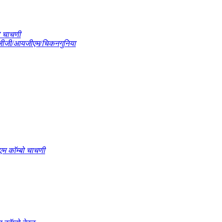
बो चाचणी
आयजीजी/आयजीएम/चिकनगुनिया
 कॉम्बो चाचणी