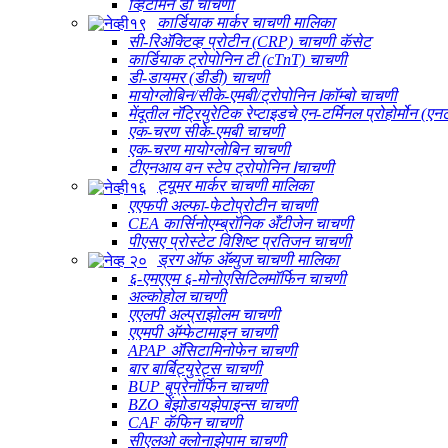
व्हिटॅमिन डी चाचणी
कार्डियाक मार्कर चाचणी मालिका
सी-रिअ‍ॅक्टिव्ह प्रोटीन (CRP) चाचणी कॅसेट
कार्डियाक ट्रोपोनिन टी (cTnT) चाचणी
डी-डायमर (डीडी) चाचणी
मायोग्लोबिन/सीके-एमबी/ट्रोपोनिन Ⅰकॉम्बो चाचणी
मेंदूतील नॅट्रियुरेटिक रेप्टाइडचे एन-टर्मिनल प्रोहोर्मोन (
एक-चरण सीके-एमबी चाचणी
एक-चरण मायोग्लोबिन चाचणी
टीएनआय वन ​​स्टेप ट्रोपोनिन Ⅰचाचणी
ट्यूमर मार्कर चाचणी मालिका
एएफपी अल्फा-फेटोप्रोटीन चाचणी
CEA कार्सिनोएम्ब्रॉनिक अँटीजेन चाचणी
पीएसए प्रोस्टेट विशिष्ट प्रतिजन चाचणी
ड्रग ऑफ अ‍ॅब्युज चाचणी मालिका
६-एमएएम ६-मोनोएसिटिलमॉर्फिन चाचणी
अल्कोहोल चाचणी
एएलपी अल्प्राझोलम चाचणी
एएमपी अ‍ॅम्फेटामाइन चाचणी
APAP अ‍ॅसिटामिनोफेन चाचणी
बार बार्बिट्युरेट्स चाचणी
BUP बुप्रेनॉर्फिन चाचणी
BZO बेंझोडायझेपाइन्स चाचणी
CAF कॅफिन चाचणी
सीएलओ क्लोनाझेपाम चाचणी