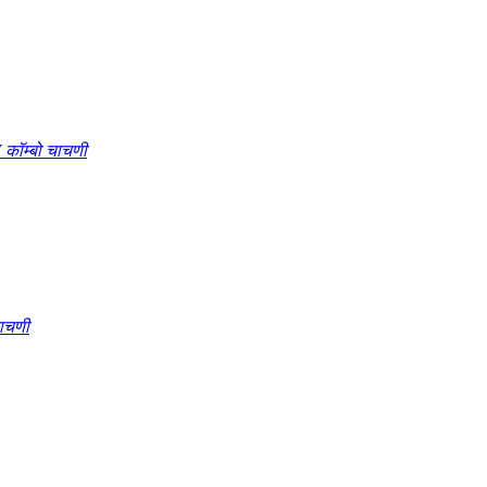
ॉम्बो चाचणी
चाचणी