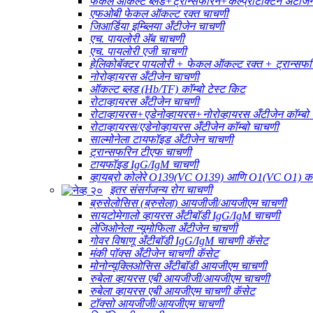
फेकल ऑकल्ट ब्लड+ट्रान्सफेरिन+कॅल्प्रोटेक्टिन अँटीजेन 
एफओबी फेकल ऑकल्ट रक्त चाचणी
जिआर्डिया इम्ब्लिया अँटीजेन चाचणी
एच. पायलोरी अ‍ॅब चाचणी
एच. पायलोरी एजी चाचणी
हेलिकोबॅक्टर पायलोरी + फेकल ऑकल्ट रक्त + ट्रान्सफर
नोरोव्हायरस अँटीजेन चाचणी
ऑकल्ट ब्लड (Hb/TF) कॉम्बो टेस्ट किट
रोटाव्हायरस अँटीजेन चाचणी
रोटाव्हायरस+एडेनोव्हायरस+नोरोव्हायरस अँटीजेन कॉम्बो
रोटाव्हायरस/एडेनोव्हायरस अँटीजेन कॉम्बो चाचणी
साल्मोनेला टायफॉइड अँटीजेन चाचणी
ट्रान्सफरिन टीएफ चाचणी
टायफॉइड IgG/IgM चाचणी
व्हायब्रो कोलेरे O139(VC O139) आणि O1(VC O1) कॉम्
इतर संसर्गजन्य रोग चाचणी
ब्रुसेलोसिस (ब्रुसेला) आयजीजी/आयजीएम चाचणी
सायटोमेगालो व्हायरस अँटीबॉडी IgG/IgM चाचणी
लेजिओनेला न्यूमोफिला अँटीजेन चाचणी
गोवर विषाणू अँटीबॉडी IgG/IgM चाचणी कॅसेट
मंकी पॉक्स अँटीजेन चाचणी कॅसेट
मोनोन्यूक्लिओसिस अँटीबॉडी आयजीएम चाचणी
रुबेला व्हायरस एबी आयजीजी/आयजीएम चाचणी
रुबेला व्हायरस एबी आयजीएम चाचणी कॅसेट
टॉक्सो आयजीजी/आयजीएम चाचणी