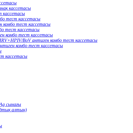
ассетасы
нақ кассетасы
т кассетасы
бо тест кассетасы
 комбо тест кассетасы
о тест кассетасы
н комбо тест кассетасы
V+HPIV/BoV антиген комбо тест кассетасы
тиген комбо тест кассетасы
ы
ст кассетасы
Ag сынағы
идтық алтын)
ы