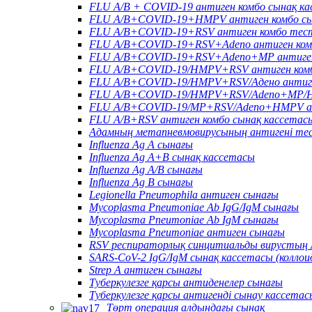
FLU A/B + COVID-19 антиген комбо сынақ к
FLU A/B+COVID-19+HMPV антиген комбо сы
FLU A/B+COVID-19+RSV антиген комбо тес
FLU A/B+COVID-19+RSV+Adeno антиген ком
FLU A/B+COVID-19+RSV+Adeno+MP антиген
FLU A/B+COVID-19/HMPV+RSV антиген комб
FLU A/B+COVID-19/HMPV+RSV/Адено антиге
FLU A/B+COVID-19/HMPV+RSV/Adeno+MP/HR
FLU A/B+COVID-19/MP+RSV/Adeno+HMPV ан
FLU A/B+RSV антиген комбо сынақ кассетас
Адамның метапневмовирусының антигені те
Influenza Ag A сынағы
Influenza Ag A+B сынақ кассетасы
Influenza Ag A/B сынағы
Influenza Ag B сынағы
Legionella Pneumophila антиген сынағы
Mycoplasma Pneumoniae Ab IgG/IgM сынағы
Mycoplasma Pneumoniae Ab IgM сынағы
Mycoplasma Pneumoniae антиген сынағы
RSV респираторлық синцитиальды вирустың 
SARS-CoV-2 IgG/IgM сынақ кассетасы (колло
Strep A антиген сынағы
Туберкулезге қарсы антиденелер сынағы
Туберкулезге қарсы антигенді сынау кассетас
Төрт операция алдындағы сынақ