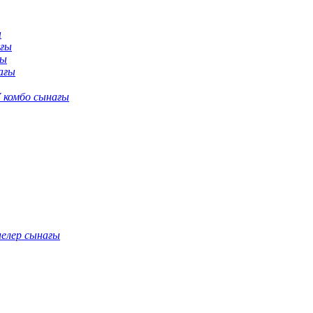
ы
ағы
ғы
ағы
 комбо сынағы
нелер сынағы