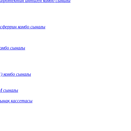
протектин антиген комбо сынағы
нсферрин комбо сынағы
омбо сынағы
) комбо сынағы
M сынағы
сынақ кассетасы