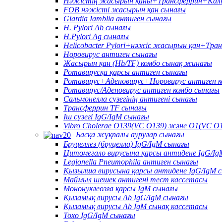
Нәжістің жасырын қаны+Трансферрин+Каль
FOB нәжісті жасырын қан сынағы
Giardia Iamblia антиген сынағы
H. Pylori Ab сынағы
H.Pylori Ag сынағы
Helicobacter Pylori+нәжіс жасырын қан+Тра
Норовирус антиген сынағы
Жасырын қан (Hb/TF) комбо сынақ жинағы
Ротавирусқа қарсы антиген сынағы
Ротавирус+Аденовирус+Норовирус антиген к
Ротавирус/Аденовирус антиген комбо сынағы
Сальмонелла сүзегінің антигені сынағы
Трансферрин TF сынағы
Іш сүзегі IgG/IgM сынағы
Vibro Cholerae O139(VC O139) және O1(VC O1
Басқа жұқпалы аурулар сынағы
Бруцеллез (бруцелла) IgG/IgM сынағы
Цитомегало вирусына қарсы антидене IgG/Ig
Legionella Pneumophila антиген сынағы
Қызылша вирусына қарсы антидене IgG/IgM 
Маймыл шешек антигені тест кассетасы
Мононуклеозға қарсы IgM сынағы
Қызамық вирусы Ab IgG/IgM сынағы
Қызамық вирусы Ab IgM сынақ кассетасы
Toxo IgG/IgM сынағы