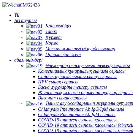
Үй
Біз туралы
Қош келдіңіз
Тарих
Құрмет
Көрме
Миссия және негізгі құндылықтар
Орналасқан жері
адам өнімдері
Әйелдердің денсаулығын тексеру сериясы
Конвенциялық құнарлылық сынағы сериясы
Сандық құнарлылықты сынау сериясы
HPV сынақ сериясы
Басқа ауруларды тексеру сериясы
Жыныстық жолмен берілетін аурулар серияс
Вагинит сынақ сериясы
Тыныс алу жолдарының жұқпалы аурулар
Chlamydia Pneumoniae Ab IgG/IgM сынағы
Chlamydia Pneumoniae Ab IgM сынағы
COVID-19 антиген сынағы кассетасы
COVID-19 антиген сынағы кассетасы (сілекей
COVID-19 антиген сынағы кассетасы (сілеке