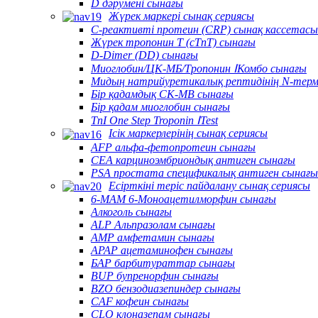
D дәрумені сынағы
Жүрек маркері сынақ сериясы
C-реактивті протеин (CRP) сынақ кассетасы
Жүрек тропонин T (cTnT) сынағы
D-Dimer (DD) сынағы
Миоглобин/ЦК-МБ/Тропонин ⅠКомбо сынағы
Мидың натрийуретикалық рептидінің N-терм
Бір қадамдық CK-MB сынағы
Бір қадам миоглобин сынағы
TnI One Step Troponin ⅠTest
Ісік маркерлерінің сынақ сериясы
AFP альфа-фетопротеин сынағы
CEA карциноэмбриондық антиген сынағы
PSA простата спецификалық антиген сынағы
Есірткіні теріс пайдалану сынақ сериясы
6-MAM 6-Моноацетилморфин сынағы
Алкоголь сынағы
ALP Альпразолам сынағы
AMP амфетамин сынағы
APAP ацетаминофен сынағы
БАР барбитураттар сынағы
BUP бупренорфин сынағы
BZO бензодиазепиндер сынағы
CAF кофеин сынағы
CLO клоназепам сынағы