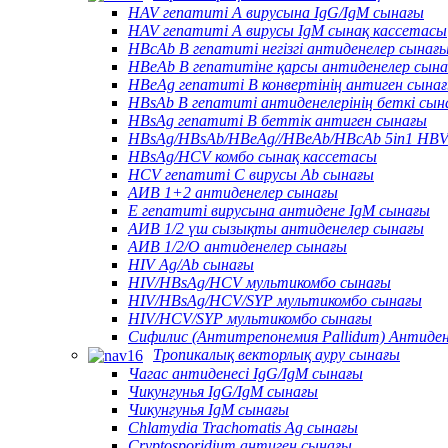
HAV гепатиті А вирусына IgG/IgM сынағы
HAV гепатиті А вирусы IgM сынақ кассетасы
HBcAb В гепатиті негізгі антиденелер сынағ
HBeAb В гепатитіне қарсы антиденелер сын
HBeAg гепатиті В конвертінің антиген сына
HBsAb В гепатиті антиденелерінің беткі сын
HBsAg гепатиті В беттік антиген сынағы
HBsAg/HBsAb/HBeAg//HBeAb/HBcAb 5in1 HBV
HBsAg/HCV комбо сынақ кассетасы
HCV гепатиті С вирусы Ab сынағы
АИВ 1+2 антиденелер сынағы
Е гепатиті вирусына антидене IgM сынағы
АИВ 1/2 үш сызықты антиденелер сынағы
АИВ 1/2/O антиденелер сынағы
HIV Ag/Ab сынағы
HIV/HBsAg/HCV мультикомбо сынағы
HIV/HBsAg/HCV/SYP мультикомбо сынағы
HIV/HCV/SYP мультикомбо сынағы
Сифилис (Антитрепонемия Pallidum) Антиде
Тропикалық векторлық ауру сынағы
Чагас антиденесі IgG/IgM сынағы
Чикунгунья IgG/IgM сынағы
Чикунгунья IgM сынағы
Chlamydia Trachomatis Ag сынағы
Cryptosporidium антиген сынағы