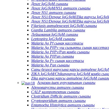
Денге IgG/IgM сынағы
Денге IgG/IgM/NS1 антиген сынағы
Денге NS1 антиген сынағы
Денге NS1/Dengue IgG/IgM/Zika вирусы IgG/Ig
Денге NS1/Dengue IgG/IgM/Zika вирусы IgG/Ig
Filariasis антиденелері IgG/IgM сынағы
Giardia Lamblia антиген сынағы
Лейшмания IgG/IgM сынағы
Leptospira IgG/IgM сынағы
Malaria Ag Pf сынақ кассетасы
Malaria Ag Pf/Pv үш сызықты сынақ кассета
Malaria Ag Pf/Pv/Pan комбо сынағы
Malaria Ag Pf/Pan сынағы
Malaria Ag Pv сынақ кассетасы
Malaria Ag Pan сынағы
Сары безгегі вирусына қарсы антидене IgG/I
ZIKA IgG/IgM/Chikungunya IgG/IgM комбо сын
Zika вирусына қарсы антидене IgG/IgM сынағ
Асқазан-ішек ауруларының сынағы
Аденовирусты антиген сынағы
CALP калпротектин сынағы
Clostridium Difficile антиген сынағы
Cryptosporidium антиген сынағы
Entamoeba Histolytica антиген сынағы