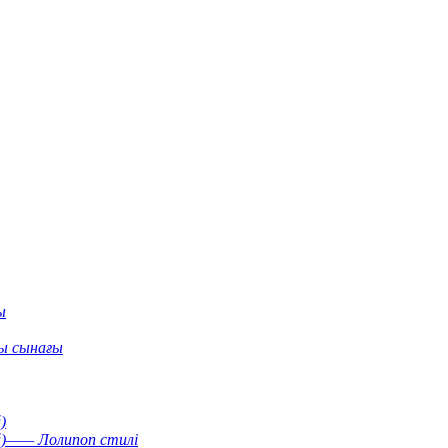
ы
ы сынағы
)
й)—— Лолипоп стилі