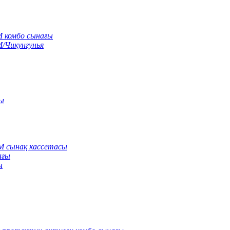
M комбо сынағы
M/Чикунгунья
сы
gM сынақ кассетасы
ағы
ы