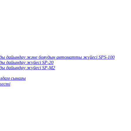
арды дайындау және бояудың автоматты жүйесі SPS-100
рды дайындау жүйесі SP-20
рды дайындау жүйесі SP-M2
лдам сынағы
тесті