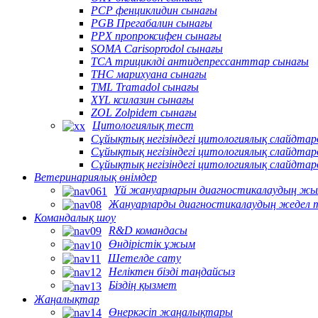
PCP фенциклидин сынағы
PGB Прегабалин сынағы
PPX пропроксифен сынағы
SOMA Carisoprodol сынағы
TCA трициклді антидепрессанттар сынағы
THC марихуана сынағы
TML Tramadol сынағы
XYL ксилазин сынағы
ZOL Zolpidem сынағы
Цитологиялық тест
Сұйықтық негізіндегі цитологиялық слайдт
Сұйықтық негізіндегі цитологиялық слайдта
Сұйықтық негізіндегі цитологиялық слайдта
Ветеринариялық өнімдер
Үй жануарларын диагностикалаудың жы
Жануарларды диагностикалаудың жедел 
Командалық шоу
R&D командасы
Өндірістік ұжым
Шетелде сату
Неліктен бізді таңдайсыз
Біздің қызмет
Жаңалықтар
Өнеркәсіп жаңалықтары