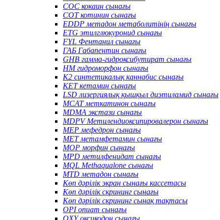
COC кокаин сынағы
COT котинин сынағы
EDDP метадон метаболитінің сынағы
ETG этилглюкуронид сынағы
FYL Фентанил сынағы
ГАБ Габапентин сынағы
GHB гамма-гидроксибутират сынағы
HM гидроморфон сынағы
K2 синтетикалық каннабис сынағы
KET кетамин сынағы
LSD лизергиялық қышқыл диэтиламид сынағы
MCAT меткатинон сынағы
MDMA экстази сынағы
MDPV Метилендиоксипировалерон сынағы
MEP мефедрон сынағы
MET метамфетамин сынағы
MOP морфин сынағы
MPD метилфенидат сынағы
MQL Methaqualone сынағы
MTD метадон сынағы
Көп дәрілік экран сынағы кассетасы
Көп дәрілік скрининг сынағы
Көп дәрілік скрининг сынақ тақтасы
OPI опиат сынағы
OXY оксикодон сынағы