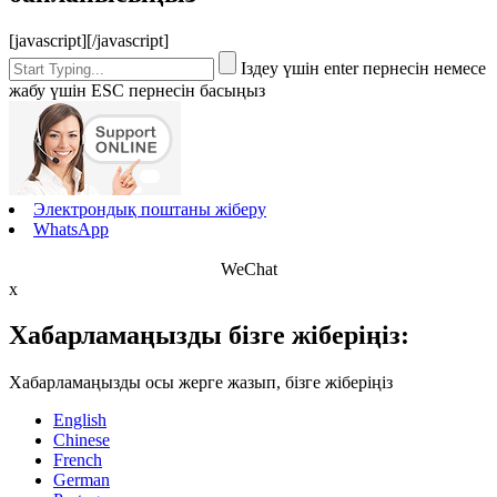
[javascript]
[/javascript]
Іздеу үшін enter пернесін немесе
жабу үшін ESC пернесін басыңыз
Электрондық поштаны жіберу
WhatsApp
WeChat
x
Хабарламаңызды бізге жіберіңіз:
Хабарламаңызды осы жерге жазып, бізге жіберіңіз
English
Chinese
French
German