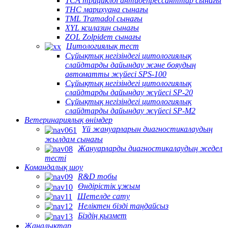
TCA трициклді антидепрессанттар сынағы
THC марихуана сынағы
TML Tramadol сынағы
XYL ксилазин сынағы
ZOL Zolpidem сынағы
Цитологиялық тест
Сұйықтық негізіндегі цитологиялық
слайдтарды дайындау және бояудың
автоматты жүйесі SPS-100
Сұйықтық негізіндегі цитологиялық
слайдтарды дайындау жүйесі SP-20
Сұйықтық негізіндегі цитологиялық
слайдтарды дайындау жүйесі SP-M2
Ветеринариялық өнімдер
Үй жануарларын диагностикалаудың
жылдам сынағы
Жануарларды диагностикалаудың жедел
тесті
Командалық шоу
R&D тобы
Өндірістік ұжым
Шетелде сату
Неліктен бізді таңдайсыз
Біздің қызмет
Жаңалықтар