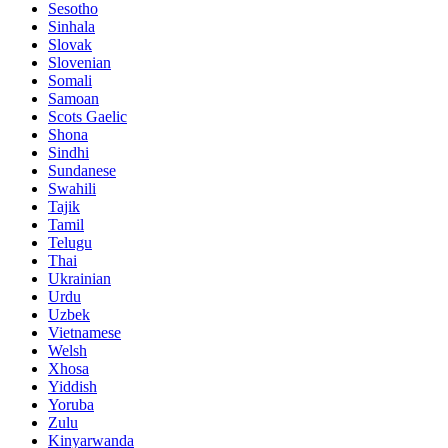
Sesotho
Sinhala
Slovak
Slovenian
Somali
Samoan
Scots Gaelic
Shona
Sindhi
Sundanese
Swahili
Tajik
Tamil
Telugu
Thai
Ukrainian
Urdu
Uzbek
Vietnamese
Welsh
Xhosa
Yiddish
Yoruba
Zulu
Kinyarwanda