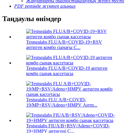
Жануарларды диагностикалаудың жедел тесті
PDF ретінде жүктеп алыңыз
Таңдаулы өнімдер
Testsealabs FLUA/B+COVID-19+RSV
антиген комбо сынағы C...
Testsealabs FLUA/B+COVID-19 антиген
комбо сынақ кассетасы
Testsealabs FLU A/B+COVID-
19/MP+RSV/Adeno+HMPV Анти...
Testsealabs FIUA/B+RSV/Adeno+COVID-
19+HMPV антигені С...