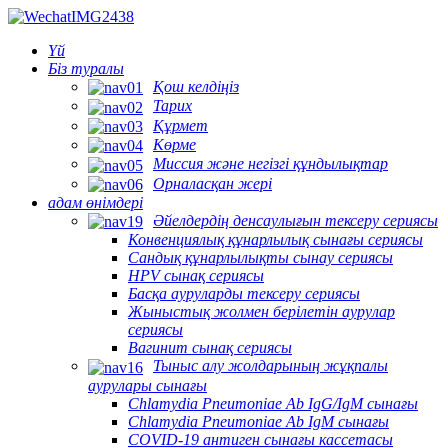
Үй
Біз туралы
Қош келдіңіз
Тарих
Құрмет
Көрме
Миссия және негізгі құндылықтар
Орналасқан жері
адам өнімдері
Әйелдердің денсаулығын тексеру сериясы
Конвенциялық құнарлылық сынағы сериясы
Сандық құнарлылықты сынау сериясы
HPV сынақ сериясы
Басқа ауруларды тексеру сериясы
Жыныстық жолмен берілетін аурулар
сериясы
Вагинит сынақ сериясы
Тыныс алу жолдарының жұқпалы
аурулары сынағы
Chlamydia Pneumoniae Ab IgG/IgM сынағы
Chlamydia Pneumoniae Ab IgM сынағы
COVID-19 антиген сынағы кассетасы