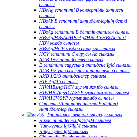
сынағы
HBeAg гепатиті В конвертінің антиген
сынағы
HBsAb В гепатиті антиденелерінің беткі
сынағы
HBsAg гепатиті В беттік антиген сынағы
HBsAg/HBsAb/HBeAg//HBeAb/HBcAb 5in1
HBV комбо сынағы
HBsAg/HCV комбо сынақ кассетасы
HCV гепатиті С вирусы Ab сынағы
АИВ 1+2 антиденелер сынағы
Е гепатиті вирусына антидене IgM сынағы
АИВ 1/2 үш сызықты антиденелер сынағы
АИВ 1/2/О антиденелер сынағы
HIV Ag/Ab сынағы
HIV/HBsAg/HCV мультикомбо сынағы
HIV/HBsAg/HCV/SYP мультикомбо сынағы
HIV/HCV/SYP мультикомбо сынағы
Сифилис (Антитрепонемия Pallidum)
Антиденелер сынағы
Тропикалық векторлық ауру сынағы
Чагас антиденесі IgG/IgM сынағы
Чикунгунья IgG/IgM сынағы
Чикунгунья IgM сынағы
Chlamydia Trachomatis Ag сынағы