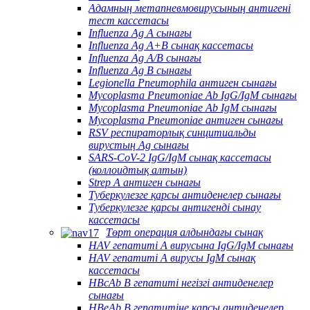
Адамның метапневмовирусының антигені
тест кассетасы
Influenza Ag A сынағы
Influenza Ag A+B сынақ кассетасы
Influenza Ag A/B сынағы
Influenza Ag B сынағы
Legionella Pneumophila антиген сынағы
Mycoplasma Pneumoniae Ab IgG/IgM сынағы
Mycoplasma Pneumoniae Ab IgM сынағы
Mycoplasma Pneumoniae антиген сынағы
RSV респираторлық синцитиальды
вирустың Ag сынағы
SARS-CoV-2 IgG/IgM сынақ кассетасы
(коллоидтық алтын)
Strep A антиген сынағы
Туберкулезге қарсы антиденелер сынағы
Туберкулезге қарсы антигенді сынау
кассетасы
Төрт операция алдындағы сынақ
HAV гепатиті А вирусына IgG/IgM сынағы
HAV гепатиті А вирусы IgM сынақ
кассетасы
HBcAb В гепатиті негізгі антиденелер
сынағы
HBeAb В гепатитіне қарсы антиденелер