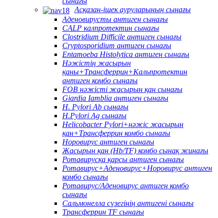
сынағы
Асқазан-ішек ауруларының сынағы
Аденовирусты антиген сынағы
CALP калпротектин сынағы
Clostridium Difficile антиген сынағы
Cryptosporidium антиген сынағы
Entamoeba Histolytica антиген сынағы
Нәжістің жасырын
қаны+Трансферрин+Кальпротектин
антиген комбо сынағы
FOB нәжісті жасырын қан сынағы
Giardia Iamblia антиген сынағы
H. Pylori Ab сынағы
H.Pylori Ag сынағы
Helicobacter Pylori+нәжіс жасырын
қан+Трансферрин комбо сынағы
Норовирус антиген сынағы
Жасырын қан (Hb/TF) комбо сынақ жинағы
Ротавирусқа қарсы антиген сынағы
Ротавирус+Аденовирус+Норовирус антиген
комбо сынағы
Ротавирус/Аденовирус антиген комбо
сынағы
Сальмонелла сүзегінің антигені сынағы
Трансферрин TF сынағы