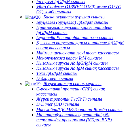
Іш сүзегі IgG/IgM сынағы
Vibro Cholerae O139(VC O139) және O1(VC
O1) комбо сынағы
Басқа жұқпалы аурулар сынағы
Бруцеллез (бруцелла) IgG/IgM сынағы
Цитомегало вирусына қарсы антидене
IgG/IgM сынағы
Legionella Pneumophila антиген сынағы
Қызылша вирусына қарсы антидене IgG/IgM
сынақ кассетасы
Маймыл шешек антигені тест кассетасы
Мононуклеозға қарсы IgM сынағы
Қызамық вирусы Ab IgG/IgM сынағы
Қызамық вирусы Ab IgM сынақ кассетасы
Toxo IgG/IgM сынағы
D дәрумені сынағы
Жүрек маркері сынақ сериясы
C-реактивті протеин (CRP) сынақ
кассетасы
Жүрек тропонин T (cTnT) сынағы
D-Dimer (DD) сынағы
Миоглобин/ЦК-МБ/Тропонин ⅠКомбо сынағы
Ми натрийуретикалық рептидінің N-
терминалды прогормоны (NT-pro BNP)
сынағы