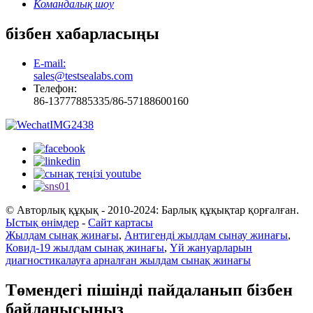
Командалық шоу
бізбен хабарласыңы
E-mail:
sales@testsealabs.com
Телефон:
86-13777885335/86-57188600160
© Авторлық құқық - 2010-2024: Барлық құқықтар қорғалған.
Ыстық өнімдер
-
Сайт картасы
Жылдам сынақ жинағы
,
Антигенді жылдам сынау жинағы
,
Ковид-19 жылдам сынақ жинағы
,
Үй жануарларын
диагностикалауға арналған жылдам сынақ жинағы
Төмендегі пішінді пайдаланып бізбен
байланысыңыз