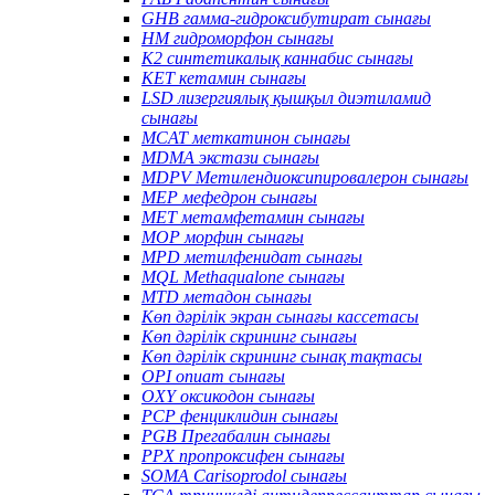
GHB гамма-гидроксибутират сынағы
HM гидроморфон сынағы
K2 синтетикалық каннабис сынағы
KET кетамин сынағы
LSD лизергиялық қышқыл диэтиламид
сынағы
MCAT меткатинон сынағы
MDMA экстази сынағы
MDPV Метилендиоксипировалерон сынағы
MEP мефедрон сынағы
MET метамфетамин сынағы
MOP морфин сынағы
MPD метилфенидат сынағы
MQL Methaqualone сынағы
MTD метадон сынағы
Көп дәрілік экран сынағы кассетасы
Көп дәрілік скрининг сынағы
Көп дәрілік скрининг сынақ тақтасы
OPI опиат сынағы
OXY оксикодон сынағы
PCP фенциклидин сынағы
PGB Прегабалин сынағы
PPX пропроксифен сынағы
SOMA Carisoprodol сынағы