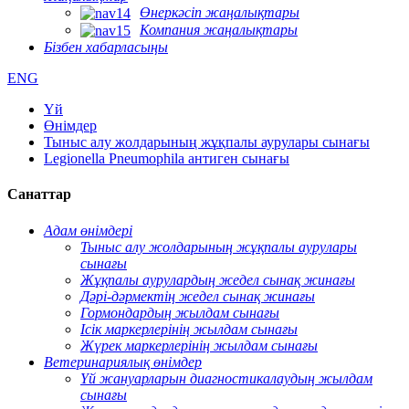
Өнеркәсіп жаңалықтары
Компания жаңалықтары
Бізбен хабарласыңы
ENG
Үй
Өнімдер
Тыныс алу жолдарының жұқпалы аурулары сынағы
Legionella Pneumophila антиген сынағы
Санаттар
Адам өнімдері
Тыныс алу жолдарының жұқпалы аурулары
сынағы
Жұқпалы аурулардың жедел сынақ жинағы
Дәрі-дәрмектің жедел сынақ жинағы
Гормондардың жылдам сынағы
Ісік маркерлерінің жылдам сынағы
Жүрек маркерлерінің жылдам сынағы
Ветеринариялық өнімдер
Үй жануарларын диагностикалаудың жылдам
сынағы