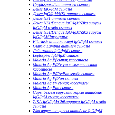
Cryptosporidium антиген сынағы
Денге IgG/IgM сынағы
Денге IgG/IgM/NS1 антиген сынағы
Денге NS1 антиген сынағы
Денге NS1/Dengue IgG/IgM/Zika вирусы
IgG/IgM комбо сынағы
Денге NS1/Dengue IgG/IgM/Zika вирусы
IgG/IgM/Чикунгунья
Filariasis антиденелері IgG/IgM сынағы
Giardia Lamblia антиген сынағы
Лейшмания IgG/IgM сынағы
Leptospira IgG/IgM сынағы
Malaria Ag Pf сынақ кассетасы
Malaria Ag Pf/Pv үш сызықты сынақ
кассетасы
Malaria Ag Pf/Pv/Pan комбо сынағы
Malaria Ag Pf/Pan сынағы
Malaria Ag Pv сынақ кассетасы
Malaria Ag Pan сынағы
Сары безгегі вирусына қарсы антидене
IgG/IgM сынақ кассетасы
ZIKA IgG/IgM/Chikungunya IgG/IgM комбо
сынағы
Zika вирусына қарсы антидене IgG/IgM