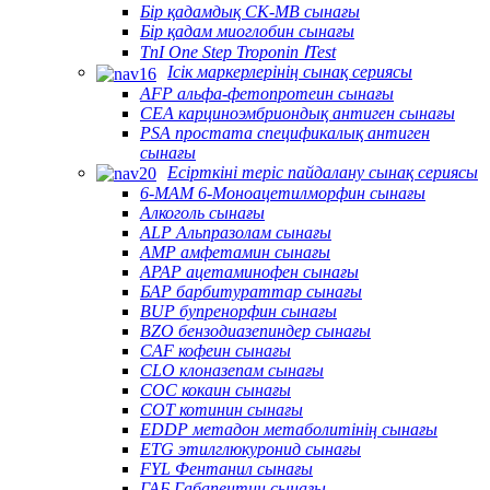
Бір қадамдық CK-MB сынағы
Бір қадам миоглобин сынағы
TnI One Step Troponin ⅠTest
Ісік маркерлерінің сынақ сериясы
AFP альфа-фетопротеин сынағы
CEA карциноэмбриондық антиген сынағы
PSA простата спецификалық антиген
сынағы
Есірткіні теріс пайдалану сынақ сериясы
6-MAM 6-Моноацетилморфин сынағы
Алкоголь сынағы
ALP Альпразолам сынағы
AMP амфетамин сынағы
APAP ацетаминофен сынағы
БАР барбитураттар сынағы
BUP бупренорфин сынағы
BZO бензодиазепиндер сынағы
CAF кофеин сынағы
CLO клоназепам сынағы
COC кокаин сынағы
COT котинин сынағы
EDDP метадон метаболитінің сынағы
ETG этилглюкуронид сынағы
FYL Фентанил сынағы
ГАБ Габапентин сынағы