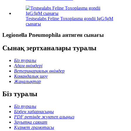
Testsealabs Feline Toxoplasma gondii IgG/IgM
сынағы
Legionella Pneumophila антиген сынағы
Сынақ зертханалары туралы
Біз туралы
Адам өнімдері
Ветеринариялық өнімдер
Командалық шоу
Жаңалықтар
Біз туралы
Біз туралы
Бізбен хабарласыңы
PDF ретінде жүктеп алыңыз
Зауытқа саяхат
Құрмет грамотасы