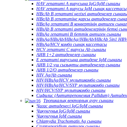
HAV гепатиті А вирусына IgG/IgM сынағы
HAV гепатиті А вирусы IgM сынақ кассетасы
HBcAb В гепатиті негізгі антиденелер сынағ
HBeAb В гепатитіне қарсы антиденелер сын
HBeAg гепатиті В конвертінің антиген сына
HBsAb В гепатиті антиденелерінің беткі сын
HBsAg гепатиті В беттік антиген сынағы
HBsAg/HBsAb/HBeAg//HBeAb/HBcAb 5in1 HBV
HBsAg/HCV комбо сынақ кассетасы
HCV гепатиті С вирусы Ab сынағы
АИВ 1+2 антиденелер сынағы
Е гепатиті вирусына антидене IgM сынағы
АИВ 1/2 үш сызықты антиденелер сынағы
АИВ 1/2/O антиденелер сынағы
HIV Ag/Ab сынағы
HIV/HBsAg/HCV мультикомбо сынағы
HIV/HBsAg/HCV/SYP мультикомбо сынағы
HIV/HCV/SYP мультикомбо сынағы
Сифилис (Антитрепонемия Pallidum) Антиде
Тропикалық векторлық ауру сынағы
Чагас антиденесі IgG/IgM сынағы
Чикунгунья IgG/IgM сынағы
Чикунгунья IgM сынағы
Chlamydia Trachomatis Ag сынағы
Cryptosporidium антиген сынағы