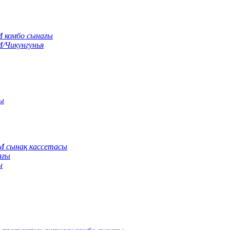
M комбо сынағы
M/Чикунгунья
сы
gM сынақ кассетасы
ағы
ы