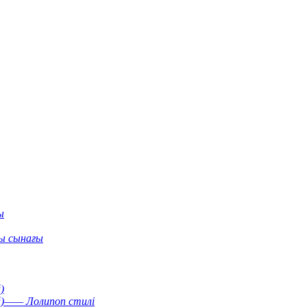
ы
ы сынағы
)
й)—— Лолипоп стилі