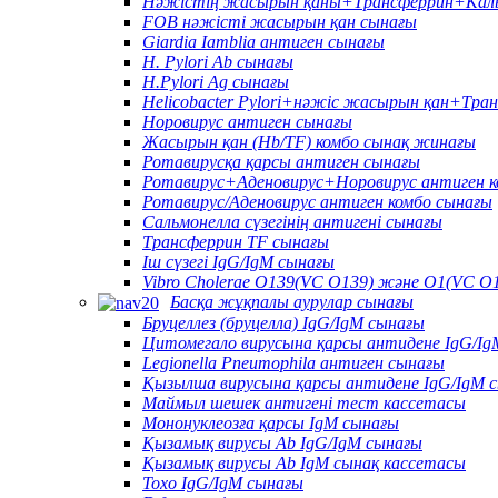
Нәжістің жасырын қаны+Трансферрин+Каль
FOB нәжісті жасырын қан сынағы
Giardia Iamblia антиген сынағы
H. Pylori Ab сынағы
H.Pylori Ag сынағы
Helicobacter Pylori+нәжіс жасырын қан+Тра
Норовирус антиген сынағы
Жасырын қан (Hb/TF) комбо сынақ жинағы
Ротавирусқа қарсы антиген сынағы
Ротавирус+Аденовирус+Норовирус антиген к
Ротавирус/Аденовирус антиген комбо сынағы
Сальмонелла сүзегінің антигені сынағы
Трансферрин TF сынағы
Іш сүзегі IgG/IgM сынағы
Vibro Cholerae O139(VC O139) және O1(VC O1
Басқа жұқпалы аурулар сынағы
Бруцеллез (бруцелла) IgG/IgM сынағы
Цитомегало вирусына қарсы антидене IgG/Ig
Legionella Pneumophila антиген сынағы
Қызылша вирусына қарсы антидене IgG/IgM 
Маймыл шешек антигені тест кассетасы
Мононуклеозға қарсы IgM сынағы
Қызамық вирусы Ab IgG/IgM сынағы
Қызамық вирусы Ab IgM сынақ кассетасы
Toxo IgG/IgM сынағы