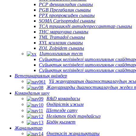
PCP фенциклидин сынағы
PGB Прегабалин сынағы
PPX пропроксифен сынағы
SOMA Carisoprodol сынағы
TCA трициклді антидепрессанттар сынағы
THC марихуана сынағы
TML Tramadol сынағы
XYL ксилазин сынағы
ZOL Zolpidem сынағы
Цитологиялық тест
Сұйықтық негізіндегі цитологиялық слайдт
Сұйықтық негізіндегі цитологиялық слайдта
Сұйықтық негізіндегі цитологиялық слайдта
Ветеринариялық өнімдер
Үй жануарларын диагностикалаудың жы
Жануарларды диагностикалаудың жедел 
Командалық шоу
R&D командасы
Өндірістік ұжым
Шетелде сату
Неліктен бізді таңдайсыз
Біздің қызмет
Жаңалықтар
Өнеркәсіп жаңалықтары