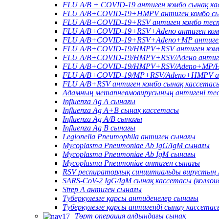
FLU A/B + COVID-19 антиген комбо сынақ к
FLU A/B+COVID-19+HMPV антиген комбо сы
FLU A/B+COVID-19+RSV антиген комбо тес
FLU A/B+COVID-19+RSV+Adeno антиген ком
FLU A/B+COVID-19+RSV+Adeno+MP антиген
FLU A/B+COVID-19/HMPV+RSV антиген комб
FLU A/B+COVID-19/HMPV+RSV/Адено антиге
FLU A/B+COVID-19/HMPV+RSV/Adeno+MP/HR
FLU A/B+COVID-19/MP+RSV/Adeno+HMPV ан
FLU A/B+RSV антиген комбо сынақ кассетас
Адамның метапневмовирусының антигені те
Influenza Ag A сынағы
Influenza Ag A+B сынақ кассетасы
Influenza Ag A/B сынағы
Influenza Ag B сынағы
Legionella Pneumophila антиген сынағы
Mycoplasma Pneumoniae Ab IgG/IgM сынағы
Mycoplasma Pneumoniae Ab IgM сынағы
Mycoplasma Pneumoniae антиген сынағы
RSV респираторлық синцитиальды вирустың 
SARS-CoV-2 IgG/IgM сынақ кассетасы (колло
Strep A антиген сынағы
Туберкулезге қарсы антиденелер сынағы
Туберкулезге қарсы антигенді сынау кассетас
Төрт операция алдындағы сынақ