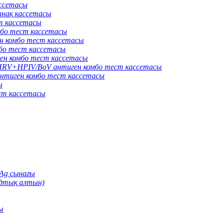
ассетасы
нақ кассетасы
т кассетасы
бо тест кассетасы
 комбо тест кассетасы
о тест кассетасы
н комбо тест кассетасы
V+HPIV/BoV антиген комбо тест кассетасы
тиген комбо тест кассетасы
ы
ст кассетасы
Ag сынағы
идтық алтын)
ы