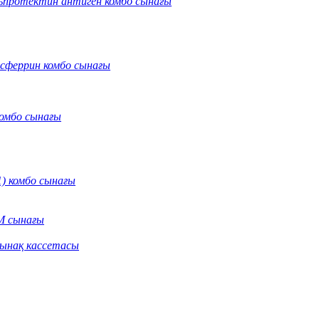
протектин антиген комбо сынағы
нсферрин комбо сынағы
омбо сынағы
) комбо сынағы
M сынағы
сынақ кассетасы