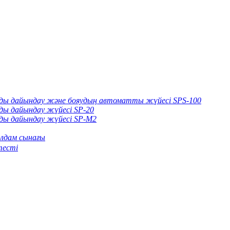
арды дайындау және бояудың автоматты жүйесі SPS-100
рды дайындау жүйесі SP-20
рды дайындау жүйесі SP-M2
лдам сынағы
тесті