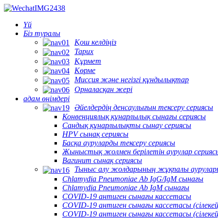
Үй
Біз туралы
Қош келдіңіз
Тарих
Құрмет
Көрме
Миссия және негізгі құндылықтар
Орналасқан жері
адам өнімдері
Әйелдердің денсаулығын тексеру сериясы
Конвенциялық құнарлылық сынағы сериясы
Сандық құнарлылықты сынау сериясы
HPV сынақ сериясы
Басқа ауруларды тексеру сериясы
Жыныстық жолмен берілетін аурулар серияс
Вагинит сынақ сериясы
Тыныс алу жолдарының жұқпалы аурулар
Chlamydia Pneumoniae Ab IgG/IgM сынағы
Chlamydia Pneumoniae Ab IgM сынағы
COVID-19 антиген сынағы кассетасы
COVID-19 антиген сынағы кассетасы (сілекей
COVID-19 антиген сынағы кассетасы (сілеке