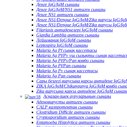
Денге IgG/IgM сынағы
Денге IgG/IgM/NS1 антиген сынағы
Денге NS1 антиген сынағы
Денге NS1/Dengue IgG/IgM/Zika вирусы IgG/Ig
Денге NS1/Dengue IgG/IgM/Zika вирусы IgG/Ig
Filariasis антиденелері IgG/IgM сынағы
Giardia Lamblia антиген сынағы
Лейшмания IgG/IgM сынағы
Leptospira IgG/IgM сынағы
Malaria Ag Pf сынақ кассетасы
Malaria Ag Pf/Pv үш сызықты сынақ кассета
Malaria Ag Pf/Pv/Pan комбо сынағы
Malaria Ag Pf/Pan сынағы
Malaria Ag Pv сынақ кассетасы
Malaria Ag Pan сынағы
Сары безгегі вирусына қарсы антидене IgG/I
ZIKA IgG/IgM/Chikungunya IgG/IgM комбо сын
Zika вирусына қарсы антидене IgG/IgM сынағ
Асқазан-ішек ауруларының сынағы
Аденовирусты антиген сынағы
CALP калпротектин сынағы
Clostridium Difficile антиген сынағы
Cryptosporidium антиген сынағы
Entamoeba Histolytica антиген сынағы