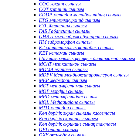
COC кокаин сынағы
COT котинин сынағы
EDDP метадон метаболитінің сынағы
ETG этилглюкуронид сынағы
FYL Фентанил сынағы
ГАБ Габапентин сынағы
GHB гамма-гидроксибутират сынағы
HM гидроморфон сынағы
K2 синтетикалық каннабис сынағы
KET кетамин сынағы
LSD лизергиялық қышқыл диэтиламид сынағы
MCAT меткатинон сынағы
MDMA экстази сынағы
MDPV Метилендиоксипировалерон сынағы
MEP мефедрон сынағы
MET метамфетамин сынағы
MOP морфин сынағы
MPD метилфенидат сынағы
MQL Methaqualone сынағы
MTD метадон сынағы
Көп дәрілік экран сынағы кассетасы
Көп дәрілік скрининг сынағы
Көп дәрілік скрининг сынақ тақтасы
OPI опиат сынағы
OXY оксикодон сынағы