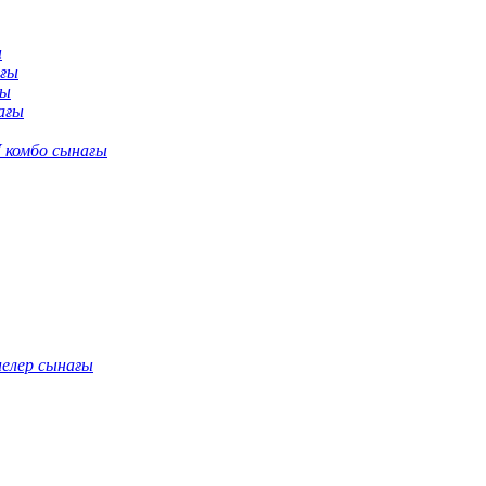
ы
ағы
ғы
ағы
 комбо сынағы
нелер сынағы