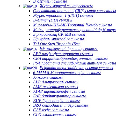
D дәрумені сынағы
Жүрек маркері сынақ сериясы
C-реактивті протеин (CRP) сынақ кассетасы
Жүрек тропонин T (cTnT) сынағы
D-Dimer (DD) сынағы
Миоглобин/ЦК-МБ/Тропонин ⅠКомбо сынағы
Мидың натрийуретикалық рептидінің N-терм
Бір қадамдық CK-MB сынағы
Бір қадам миоглобин сынағы
TnI One Step Troponin ⅠTest
Ісік маркерлерінің сынақ сериясы
AFP альфа-фетопротеин сынағы
CEA карциноэмбриондық антиген сынағы
PSA простата спецификалық антиген сынағы
Есірткіні теріс пайдалану сынақ сериясы
6-MAM 6-Моноацетилморфин сынағы
Алкоголь сынағы
ALP Альпразолам сынағы
AMP амфетамин сынағы
APAP ацетаминофен сынағы
БАР барбитураттар сынағы
BUP бупренорфин сынағы
BZO бензодиазепиндер сынағы
CAF кофеин сынағы
CLO клоназепам сынағы