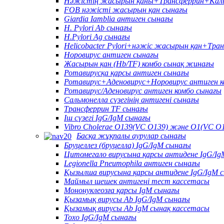
Нәжістің жасырын қаны+Трансферрин+Каль
FOB нәжісті жасырын қан сынағы
Giardia Iamblia антиген сынағы
H. Pylori Ab сынағы
H.Pylori Ag сынағы
Helicobacter Pylori+нәжіс жасырын қан+Тра
Норовирус антиген сынағы
Жасырын қан (Hb/TF) комбо сынақ жинағы
Ротавирусқа қарсы антиген сынағы
Ротавирус+Аденовирус+Норовирус антиген к
Ротавирус/Аденовирус антиген комбо сынағы
Сальмонелла сүзегінің антигені сынағы
Трансферрин TF сынағы
Іш сүзегі IgG/IgM сынағы
Vibro Cholerae O139(VC O139) және O1(VC O1
Басқа жұқпалы аурулар сынағы
Бруцеллез (бруцелла) IgG/IgM сынағы
Цитомегало вирусына қарсы антидене IgG/Ig
Legionella Pneumophila антиген сынағы
Қызылша вирусына қарсы антидене IgG/IgM 
Маймыл шешек антигені тест кассетасы
Мононуклеозға қарсы IgM сынағы
Қызамық вирусы Ab IgG/IgM сынағы
Қызамық вирусы Ab IgM сынақ кассетасы
Toxo IgG/IgM сынағы