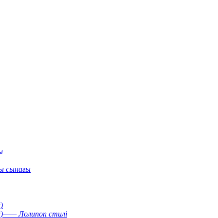
ы
ы сынағы
)
й)—— Лолипоп стилі