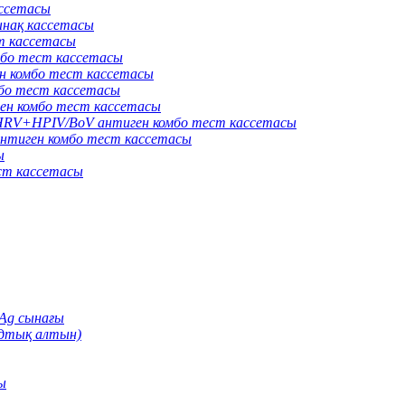
ассетасы
нақ кассетасы
т кассетасы
бо тест кассетасы
 комбо тест кассетасы
о тест кассетасы
н комбо тест кассетасы
V+HPIV/BoV антиген комбо тест кассетасы
тиген комбо тест кассетасы
ы
ст кассетасы
Ag сынағы
идтық алтын)
ы