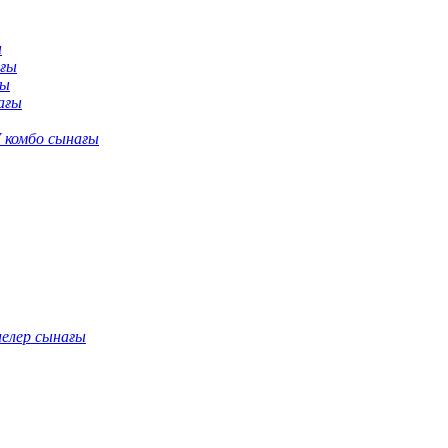
ы
ағы
ғы
ағы
 комбо сынағы
нелер сынағы