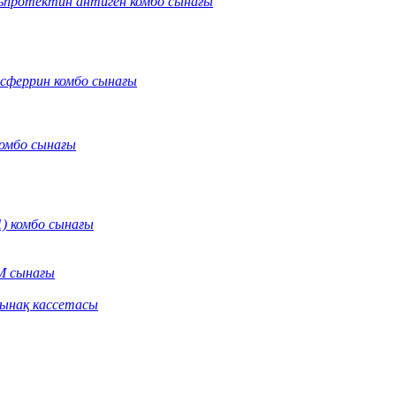
протектин антиген комбо сынағы
нсферрин комбо сынағы
омбо сынағы
) комбо сынағы
M сынағы
сынақ кассетасы