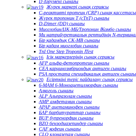
D дәрумені сынағы
Жүрек маркері сынақ сериясы
C-реактивті протеин (CRP) сынақ кассетасы
Жүрек тропонин T (cTnT) сынағы
D-Dimer (DD) сынағы
Миоглобин/ЦК-МБ/Тропонин ⅠКомбо сынағы
Ми натрийуретикалық рептидінің N-термина
Бір қадамдық CK-MB сынағы
Бір қадам миоглобин сынағы
TnI One Step Troponin ⅠTest
Ісік маркерлерінің сынақ сериясы
AFP альфа-фетопротеин сынағы
CEA карциноэмбриондық антиген сынағы
PSA простата спецификалық антиген сынағы
Есірткіні теріс пайдалану сынақ сериясы
6-MAM 6-Моноацетилморфин сынағы
Алкоголь сынағы
ALP Альпразолам сынағы
AMP амфетамин сынағы
APAP ацетаминофен сынағы
БАР барбитураттар сынағы
BUP бупренорфин сынағы
BZO бензодиазепиндер сынағы
CAF кофеин сынағы
CLO клоназепам сынағы