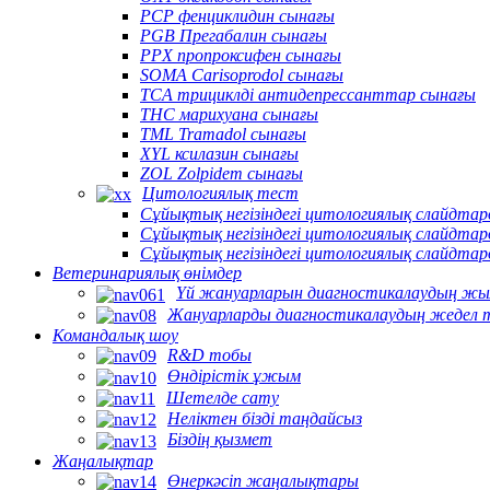
PCP фенциклидин сынағы
PGB Прегабалин сынағы
PPX пропроксифен сынағы
SOMA Carisoprodol сынағы
TCA трициклді антидепрессанттар сынағы
THC марихуана сынағы
TML Tramadol сынағы
XYL ксилазин сынағы
ZOL Zolpidem сынағы
Цитологиялық тест
Сұйықтық негізіндегі цитологиялық слайдт
Сұйықтық негізіндегі цитологиялық слайдта
Сұйықтық негізіндегі цитологиялық слайдта
Ветеринариялық өнімдер
Үй жануарларын диагностикалаудың жы
Жануарларды диагностикалаудың жедел 
Командалық шоу
R&D тобы
Өндірістік ұжым
Шетелде сату
Неліктен бізді таңдайсыз
Біздің қызмет
Жаңалықтар
Өнеркәсіп жаңалықтары