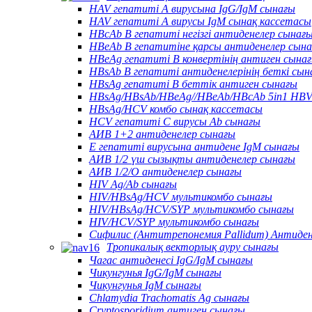
HAV гепатиті А вирусына IgG/IgM сынағы
HAV гепатиті А вирусы IgM сынақ кассетасы
HBcAb В гепатиті негізгі антиденелер сынағ
HBeAb В гепатитіне қарсы антиденелер сын
HBeAg гепатиті В конвертінің антиген сына
HBsAb В гепатиті антиденелерінің беткі сын
HBsAg гепатиті В беттік антиген сынағы
HBsAg/HBsAb/HBeAg//HBeAb/HBcAb 5in1 HBV
HBsAg/HCV комбо сынақ кассетасы
HCV гепатиті С вирусы Ab сынағы
АИВ 1+2 антиденелер сынағы
Е гепатиті вирусына антидене IgM сынағы
АИВ 1/2 үш сызықты антиденелер сынағы
АИВ 1/2/О антиденелер сынағы
HIV Ag/Ab сынағы
HIV/HBsAg/HCV мультикомбо сынағы
HIV/HBsAg/HCV/SYP мультикомбо сынағы
HIV/HCV/SYP мультикомбо сынағы
Сифилис (Антитрепонемия Pallidum) Антиде
Тропикалық векторлық ауру сынағы
Чагас антиденесі IgG/IgM сынағы
Чикунгунья IgG/IgM сынағы
Чикунгунья IgM сынағы
Chlamydia Trachomatis Ag сынағы
Cryptosporidium антиген сынағы