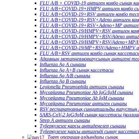
FLU A/B + COVID-19 антиген комбо сынақ к
FLU A/B+COVID-19+HMPV антиген комбо сы
FLU A/B+COVID-19+RSV антиген комбо тес
FLU A/B+COVID-19+RSV+Adeno антиген ком
FLU A/B+COVID-19+RSV+Adeno+MP антиген
FLU A/B+COVID-19/HMPV+RSV антиген комб
FLU A/B+COVID-19/HMPV+RSV/Адено антиге
FLU A/B+COVID-19/HMPV+RSV/Adeno+MP/HR
FLU A/B+COVID-19/MP+RSV/Adeno+HMPV ан
FLU A/B+RSV антиген комбо сынақ кассетас
Адамның метапневмовирусының антигені те
Influenza Ag A сынағы
Influenza Ag A+B сынақ кассетасы
Influenza Ag A/B сынағы
Influenza Ag B сынағы
Legionella Pneumophila антиген сынағы
Mycoplasma Pneumoniae Ab IgG/IgM сынағы
Mycoplasma Pneumoniae Ab IgM сынағы
Mycoplasma Pneumoniae антиген сынағы
RSV респираторлық синцитиальды вирустың 
SARS-CoV-2 IgG/IgM сынақ кассетасы (колло
Strep A антиген сынағы
Туберкулезге қарсы антиденелер сынағы
Туберкулезге қарсы антигенді сынау кассетас
Төрт операция алдындағы сынақ