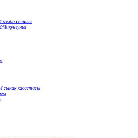
M комбо сынағы
M/Чикунгунья
сы
gM сынақ кассетасы
ағы
ы