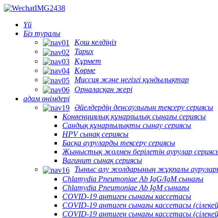
Үй
Біз туралы
Қош келдіңіз
Тарих
Құрмет
Көрме
Миссия және негізгі құндылықтар
Орналасқан жері
адам өнімдері
Әйелдердің денсаулығын тексеру сериясы
Конвенциялық құнарлылық сынағы сериясы
Сандық құнарлылықты сынау сериясы
HPV сынақ сериясы
Басқа ауруларды тексеру сериясы
Жыныстық жолмен берілетін аурулар серияс
Вагинит сынақ сериясы
Тыныс алу жолдарының жұқпалы аурулар
Chlamydia Pneumoniae Ab IgG/IgM сынағы
Chlamydia Pneumoniae Ab IgM сынағы
COVID-19 антиген сынағы кассетасы
COVID-19 антиген сынағы кассетасы (сілекей
COVID-19 антиген сынағы кассетасы (сілеке