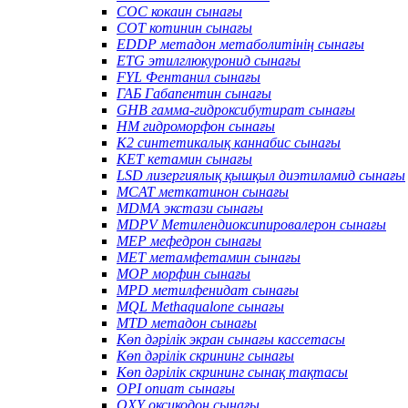
COC кокаин сынағы
COT котинин сынағы
EDDP метадон метаболитінің сынағы
ETG этилглюкуронид сынағы
FYL Фентанил сынағы
ГАБ Габапентин сынағы
GHB гамма-гидроксибутират сынағы
HM гидроморфон сынағы
K2 синтетикалық каннабис сынағы
KET кетамин сынағы
LSD лизергиялық қышқыл диэтиламид сынағы
MCAT меткатинон сынағы
MDMA экстази сынағы
MDPV Метилендиоксипировалерон сынағы
MEP мефедрон сынағы
MET метамфетамин сынағы
MOP морфин сынағы
MPD метилфенидат сынағы
MQL Methaqualone сынағы
MTD метадон сынағы
Көп дәрілік экран сынағы кассетасы
Көп дәрілік скрининг сынағы
Көп дәрілік скрининг сынақ тақтасы
OPI опиат сынағы
OXY оксикодон сынағы