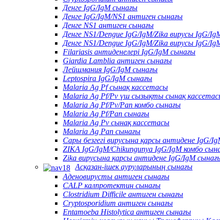
Денге IgG/IgM сынағы
Денге IgG/IgM/NS1 антиген сынағы
Денге NS1 антиген сынағы
Денге NS1/Dengue IgG/IgM/Zika вирусы IgG/Ig
Денге NS1/Dengue IgG/IgM/Zika вирусы IgG/Ig
Filariasis антиденелері IgG/IgM сынағы
Giardia Lamblia антиген сынағы
Лейшмания IgG/IgM сынағы
Leptospira IgG/IgM сынағы
Malaria Ag Pf сынақ кассетасы
Malaria Ag Pf/Pv үш сызықты сынақ кассета
Malaria Ag Pf/Pv/Pan комбо сынағы
Malaria Ag Pf/Pan сынағы
Malaria Ag Pv сынақ кассетасы
Malaria Ag Pan сынағы
Сары безгегі вирусына қарсы антидене IgG/I
ZIKA IgG/IgM/Chikungunya IgG/IgM комбо сын
Zika вирусына қарсы антидене IgG/IgM сынағ
Асқазан-ішек ауруларының сынағы
Аденовирусты антиген сынағы
CALP калпротектин сынағы
Clostridium Difficile антиген сынағы
Cryptosporidium антиген сынағы
Entamoeba Histolytica антиген сынағы