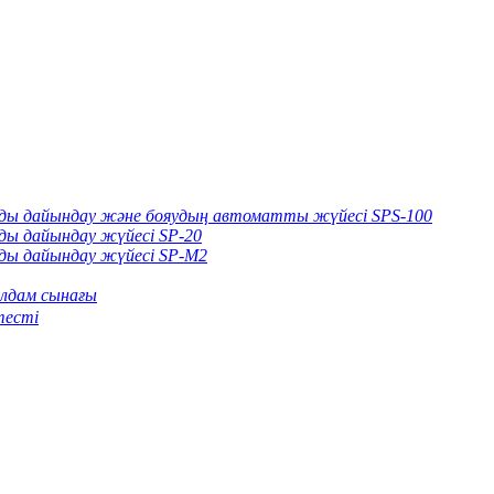
арды дайындау және бояудың автоматты жүйесі SPS-100
рды дайындау жүйесі SP-20
рды дайындау жүйесі SP-M2
лдам сынағы
тесті