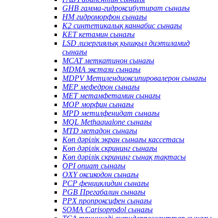
GHB гамма-гидроксибутират сынағы
HM гидроморфон сынағы
K2 синтетикалық каннабис сынағы
KET кетамин сынағы
LSD лизергиялық қышқыл диэтиламид
сынағы
MCAT меткатинон сынағы
MDMA экстази сынағы
MDPV Метилендиоксипировалерон сынағы
MEP мефедрон сынағы
MET метамфетамин сынағы
MOP морфин сынағы
MPD метилфенидат сынағы
MQL Methaqualone сынағы
MTD метадон сынағы
Көп дәрілік экран сынағы кассетасы
Көп дәрілік скрининг сынағы
Көп дәрілік скрининг сынақ тақтасы
OPI опиат сынағы
OXY оксикодон сынағы
PCP фенциклидин сынағы
PGB Прегабалин сынағы
PPX пропроксифен сынағы
SOMA Carisoprodol сынағы