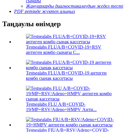
сынағы
Жануарларды диагностикалаудың жедел тесті
PDF ретінде жүктеп алыңыз
Таңдаулы өнімдер
Testsealabs FLUA/B+COVID-19+RSV
антиген комбо сынағы C...
Testsealabs FLUA/B+COVID-19 антиген
комбо сынақ кассетасы
Testsealabs FLU A/B+COVID-
19/MP+RSV/Adeno+HMPV Анти...
Testsealabs FIUA/B+RSV/Adeno+COVID-