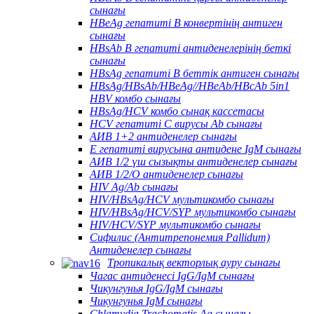
сынағы
HBeAg гепатиті В конвертінің антиген
сынағы
HBsAb В гепатиті антиденелерінің беткі
сынағы
HBsAg гепатиті В беттік антиген сынағы
HBsAg/HBsAb/HBeAg//HBeAb/HBcAb 5in1
HBV комбо сынағы
HBsAg/HCV комбо сынақ кассетасы
HCV гепатиті С вирусы Ab сынағы
АИВ 1+2 антиденелер сынағы
Е гепатиті вирусына антидене IgM сынағы
АИВ 1/2 үш сызықты антиденелер сынағы
АИВ 1/2/О антиденелер сынағы
HIV Ag/Ab сынағы
HIV/HBsAg/HCV мультикомбо сынағы
HIV/HBsAg/HCV/SYP мультикомбо сынағы
HIV/HCV/SYP мультикомбо сынағы
Сифилис (Антитрепонемия Pallidum)
Антиденелер сынағы
Тропикалық векторлық ауру сынағы
Чагас антиденесі IgG/IgM сынағы
Чикунгунья IgG/IgM сынағы
Чикунгунья IgM сынағы
Chlamydia Trachomatis Ag сынағы