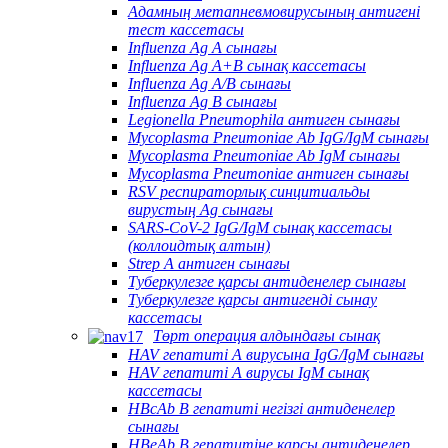
Адамның метапневмовирусының антигені
тест кассетасы
Influenza Ag A сынағы
Influenza Ag A+B сынақ кассетасы
Influenza Ag A/B сынағы
Influenza Ag B сынағы
Legionella Pneumophila антиген сынағы
Mycoplasma Pneumoniae Ab IgG/IgM сынағы
Mycoplasma Pneumoniae Ab IgM сынағы
Mycoplasma Pneumoniae антиген сынағы
RSV респираторлық синцитиальды
вирустың Ag сынағы
SARS-CoV-2 IgG/IgM сынақ кассетасы
(коллоидтық алтын)
Strep A антиген сынағы
Туберкулезге қарсы антиденелер сынағы
Туберкулезге қарсы антигенді сынау
кассетасы
Төрт операция алдындағы сынақ
HAV гепатиті А вирусына IgG/IgM сынағы
HAV гепатиті А вирусы IgM сынақ
кассетасы
HBcAb В гепатиті негізгі антиденелер
сынағы
HBeAb В гепатитіне қарсы антиденелер