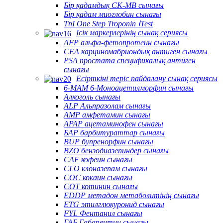
Бір қадамдық CK-MB сынағы
Бір қадам миоглобин сынағы
TnI One Step Troponin ⅠTest
Ісік маркерлерінің сынақ сериясы
AFP альфа-фетопротеин сынағы
CEA карциномабриондық антиген сынағы
PSA простата спецификалық антиген
сынағы
Есірткіні теріс пайдалану сынақ сериясы
6-MAM 6-Моноацетилморфин сынағы
Алкоголь сынағы
ALP Альпразолам сынағы
AMP амфетамин сынағы
APAP ацетаминофен сынағы
БАР барбитураттар сынағы
BUP бупренорфин сынағы
BZO бензодиазепиндер сынағы
CAF кофеин сынағы
CLO клоназепам сынағы
COC кокаин сынағы
COT котинин сынағы
EDDP метадон метаболитінің сынағы
ETG этилглюкуронид сынағы
FYL Фентанил сынағы
ГАБ Габапентин сынағы