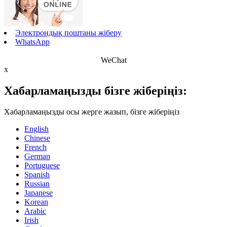
Электрондық поштаны жіберу
WhatsApp
WeChat
x
Хабарламаңызды бізге жіберіңіз:
Хабарламаңызды осы жерге жазып, бізге жіберіңіз
English
Chinese
French
German
Portuguese
Spanish
Russian
Japanese
Korean
Arabic
Irish