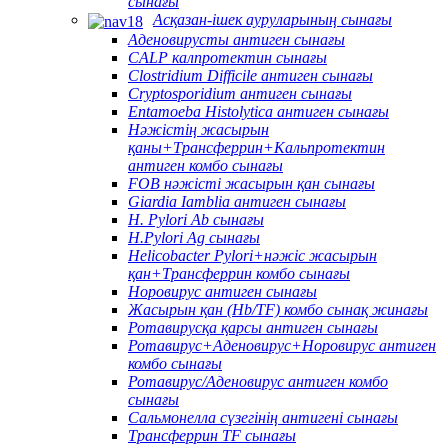
сынағы
Асқазан-ішек ауруларының сынағы
Аденовирусты антиген сынағы
CALP калпротектин сынағы
Clostridium Difficile антиген сынағы
Cryptosporidium антиген сынағы
Entamoeba Histolytica антиген сынағы
Нәжістің жасырын
қаны+Трансферрин+Кальпротектин
антиген комбо сынағы
FOB нәжісті жасырын қан сынағы
Giardia Iamblia антиген сынағы
H. Pylori Ab сынағы
H.Pylori Ag сынағы
Helicobacter Pylori+нәжіс жасырын
қан+Трансферрин комбо сынағы
Норовирус антиген сынағы
Жасырын қан (Hb/TF) комбо сынақ жинағы
Ротавирусқа қарсы антиген сынағы
Ротавирус+Аденовирус+Норовирус антиген
комбо сынағы
Ротавирус/Аденовирус антиген комбо
сынағы
Сальмонелла сүзегінің антигені сынағы
Трансферрин TF сынағы