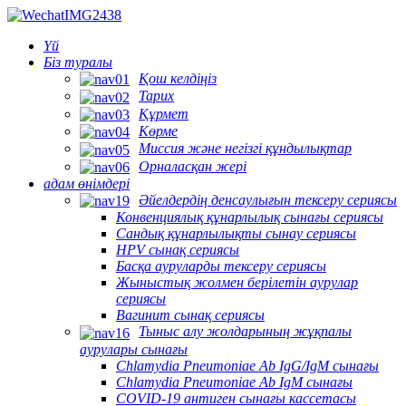
Үй
Біз туралы
Қош келдіңіз
Тарих
Құрмет
Көрме
Миссия және негізгі құндылықтар
Орналасқан жері
адам өнімдері
Әйелдердің денсаулығын тексеру сериясы
Конвенциялық құнарлылық сынағы сериясы
Сандық құнарлылықты сынау сериясы
HPV сынақ сериясы
Басқа ауруларды тексеру сериясы
Жыныстық жолмен берілетін аурулар
сериясы
Вагинит сынақ сериясы
Тыныс алу жолдарының жұқпалы
аурулары сынағы
Chlamydia Pneumoniae Ab IgG/IgM сынағы
Chlamydia Pneumoniae Ab IgM сынағы
COVID-19 антиген сынағы кассетасы