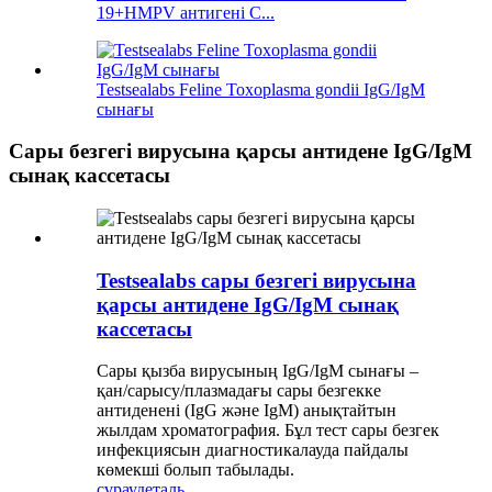
19+HMPV антигені С...
Testsealabs Feline Toxoplasma gondii IgG/IgM
сынағы
Сары безгегі вирусына қарсы антидене IgG/IgM
сынақ кассетасы
Testsealabs сары безгегі вирусына
қарсы антидене IgG/IgM сынақ
кассетасы
Сары қызба вирусының IgG/IgM сынағы –
қан/сарысу/плазмадағы сары безгекке
антиденені (IgG және IgM) анықтайтын
жылдам хроматография. Бұл тест сары безгек
инфекциясын диагностикалауда пайдалы
көмекші болып табылады.
сұрау
деталь