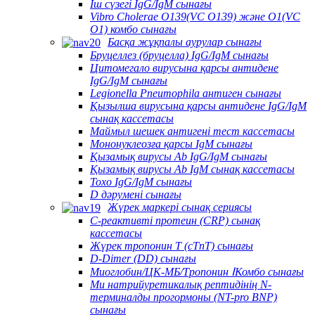
Іш сүзегі IgG/IgM сынағы
Vibro Cholerae O139(VC O139) және O1(VC
O1) комбо сынағы
Басқа жұқпалы аурулар сынағы
Бруцеллез (бруцелла) IgG/IgM сынағы
Цитомегало вирусына қарсы антидене
IgG/IgM сынағы
Legionella Pneumophila антиген сынағы
Қызылша вирусына қарсы антидене IgG/IgM
сынақ кассетасы
Маймыл шешек антигені тест кассетасы
Мононуклеозға қарсы IgM сынағы
Қызамық вирусы Ab IgG/IgM сынағы
Қызамық вирусы Ab IgM сынақ кассетасы
Toxo IgG/IgM сынағы
D дәрумені сынағы
Жүрек маркері сынақ сериясы
C-реактивті протеин (CRP) сынақ
кассетасы
Жүрек тропонин T (cTnT) сынағы
D-Dimer (DD) сынағы
Миоглобин/ЦК-МБ/Тропонин ⅠКомбо сынағы
Ми натрийуретикалық рептидінің N-
терминалды прогормоны (NT-pro BNP)
сынағы