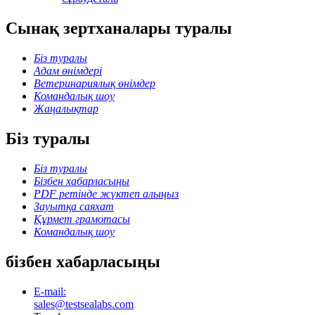
Сынақ зертханалары туралы
Біз туралы
Адам өнімдері
Ветеринариялық өнімдер
Командалық шоу
Жаңалықтар
Біз туралы
Біз туралы
Бізбен хабарласыңы
PDF ретінде жүктеп алыңыз
Зауытқа саяхат
Құрмет грамотасы
Командалық шоу
бізбен хабарласыңы
E-mail:
sales@testsealabs.com