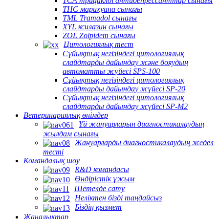
TCA трициклді антидепрессанттар сынағы
THC марихуана сынағы
TML Tramadol сынағы
XYL ксилазин сынағы
ZOL Zolpidem сынағы
Цитологиялық тест
Сұйықтық негізіндегі цитологиялық
слайдтарды дайындау және бояудың
автоматты жүйесі SPS-100
Сұйықтық негізіндегі цитологиялық
слайдтарды дайындау жүйесі SP-20
Сұйықтық негізіндегі цитологиялық
слайдтарды дайындау жүйесі SP-M2
Ветеринариялық өнімдер
Үй жануарларын диагностикалаудың
жылдам сынағы
Жануарларды диагностикалаудың жедел
тесті
Командалық шоу
R&D командасы
Өндірістік ұжым
Шетелде сату
Неліктен бізді таңдайсыз
Біздің қызмет
Жаңалықтар