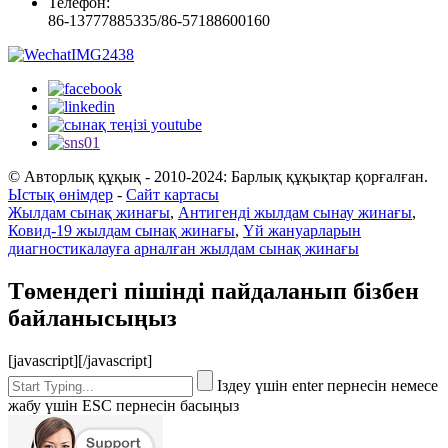
Телефон:
86-13777885335/86-57188600160
© Авторлық құқық - 2010-2024: Барлық құқықтар қорғалған.
Ыстық өнімдер
-
Сайт картасы
Жылдам сынақ жинағы
,
Антигенді жылдам сынау жинағы
,
Ковид-19 жылдам сынақ жинағы
,
Үй жануарларын
диагностикалауға арналған жылдам сынақ жинағы
Төмендегі пішінді пайдаланып бізбен
байланысыңыз
[javascript]
[/javascript]
Іздеу үшін enter пернесін немесе
жабу үшін ESC пернесін басыңыз