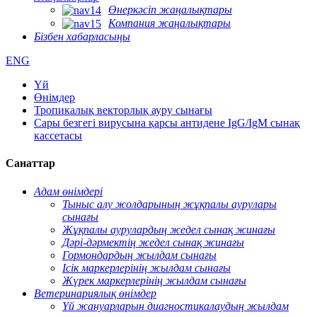
Өнеркәсіп жаңалықтары
Компания жаңалықтары
Бізбен хабарласыңы
ENG
Үй
Өнімдер
Тропикалық векторлық ауру сынағы
Сары безгегі вирусына қарсы антидене IgG/IgM сынақ
кассетасы
Санаттар
Адам өнімдері
Тыныс алу жолдарының жұқпалы аурулары
сынағы
Жұқпалы аурулардың жедел сынақ жинағы
Дәрі-дәрмектің жедел сынақ жинағы
Гормондардың жылдам сынағы
Ісік маркерлерінің жылдам сынағы
Жүрек маркерлерінің жылдам сынағы
Ветеринариялық өнімдер
Үй жануарларын диагностикалаудың жылдам