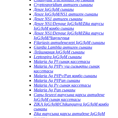
Cryptosporidium антиген сынағы
Денге IgG/IgM сынағы
Денге IgG/IgM/NS1 антиген сынағы
Денге NS1 антиген сынағы
Денге NS1/Dengue IgG/IgM/Zika вирусы
IgG/IgM комбо сынағы
Денге NS1/Dengue IgG/IgM/Zika вирусы
IgG/IgM/Чикунгунья
Filariasis антиденелері IgG/IgM сынағы
Giardia Lamblia антиген сынағы
Лейшмания IgG/IgM сынағы
Leptospira IgG/IgM сынағы
Malaria Ag Pf сынақ кассетасы
Malaria Ag Pf/Pv үш сызықты сынақ
кассетасы
Malaria Ag Pf/Pv/Pan комбо сынағы
Malaria Ag Pf/Pan сынағы
Malaria Ag Pv сынақ кассетасы
Malaria Ag Pan сынағы
Сары безгегі вирусына қарсы антидене
IgG/IgM сынақ кассетасы
ZIKA IgG/IgM/Chikungunya IgG/IgM комбо
сынағы
Zika вирусына қарсы антидене IgG/IgM