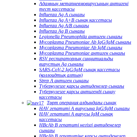
Адамның метапневмовирусының антигені
тест кассетасы
Influenza Ag A сынағы
Influenza Ag A+B сынақ кассетасы
Influenza Ag A/B сынағы
Influenza Ag B сынағы
Legionella Pneumophila антиген сынағы
Mycoplasma Pneumoniae Ab IgG/IgM сынағы
Mycoplasma Pneumoniae Ab IgM сынағы
Mycoplasma Pneumoniae антиген сынағы
RSV респираторлық синцитиальды
вирустың Ag сынағы
SARS-CoV-2 IgG/IgM сынақ кассетасы
(коллоидтық алтын)
Strep A антиген сынағы
Туберкулезге қарсы антиденелер сынағы
Туберкулезге қарсы антигенді сынау
кассетасы
Төрт операция алдындағы сынақ
HAV гепатиті А вирусына IgG/IgM сынағы
HAV гепатиті А вирусы IgM сынақ
кассетасы
HBcAb В гепатиті негізгі антиденелер
сынағы
HBeAb В гепатитіне қарсы антиденелер