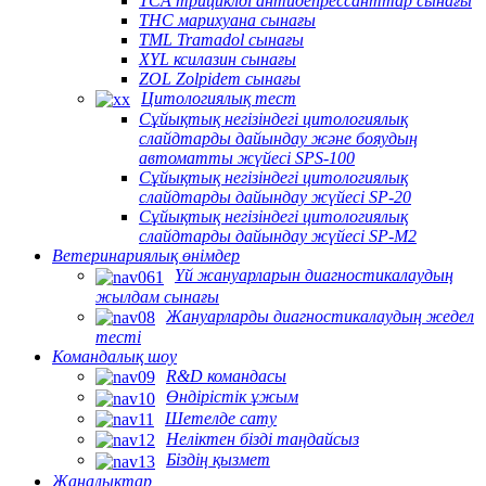
TCA трициклді антидепрессанттар сынағы
THC марихуана сынағы
TML Tramadol сынағы
XYL ксилазин сынағы
ZOL Zolpidem сынағы
Цитологиялық тест
Сұйықтық негізіндегі цитологиялық
слайдтарды дайындау және бояудың
автоматты жүйесі SPS-100
Сұйықтық негізіндегі цитологиялық
слайдтарды дайындау жүйесі SP-20
Сұйықтық негізіндегі цитологиялық
слайдтарды дайындау жүйесі SP-M2
Ветеринариялық өнімдер
Үй жануарларын диагностикалаудың
жылдам сынағы
Жануарларды диагностикалаудың жедел
тесті
Командалық шоу
R&D командасы
Өндірістік ұжым
Шетелде сату
Неліктен бізді таңдайсыз
Біздің қызмет
Жаңалықтар