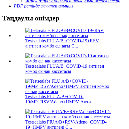
Жануарларды диагностикалаудың жедел тесті
PDF ретінде жүктеп алыңыз
Таңдаулы өнімдер
Testsealabs FLUA/B+COVID-19+RSV
антиген комбо сынағы C...
Testsealabs FLUA/B+COVID-19 антиген
комбо сынақ кассетасы
Testsealabs FLU A/B+COVID-
19/MP+RSV/Adeno+HMPV Анти...
Testsealabs FIUA/B+RSV/Adeno+COVID-
19+HMPV антигені С...