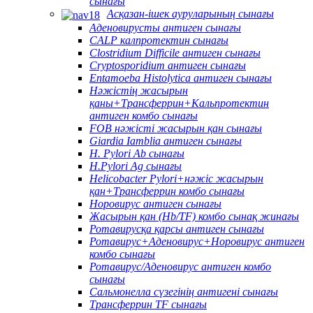
сынағы
Асқазан-ішек ауруларының сынағы
Аденовирусты антиген сынағы
CALP калпротектин сынағы
Clostridium Difficile антиген сынағы
Cryptosporidium антиген сынағы
Entamoeba Histolytica антиген сынағы
Нәжістің жасырын
қаны+Трансферрин+Кальпротектин
антиген комбо сынағы
FOB нәжісті жасырын қан сынағы
Giardia Iamblia антиген сынағы
H. Pylori Ab сынағы
H.Pylori Ag сынағы
Helicobacter Pylori+нәжіс жасырын
қан+Трансферрин комбо сынағы
Норовирус антиген сынағы
Жасырын қан (Hb/TF) комбо сынақ жинағы
Ротавирусқа қарсы антиген сынағы
Ротавирус+Аденовирус+Норовирус антиген
комбо сынағы
Ротавирус/Аденовирус антиген комбо
сынағы
Сальмонелла сүзегінің антигені сынағы
Трансферрин TF сынағы