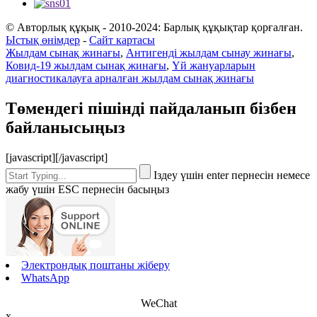
© Авторлық құқық - 2010-2024: Барлық құқықтар қорғалған.
Ыстық өнімдер
-
Сайт картасы
Жылдам сынақ жинағы
,
Антигенді жылдам сынау жинағы
,
Ковид-19 жылдам сынақ жинағы
,
Үй жануарларын
диагностикалауға арналған жылдам сынақ жинағы
Төмендегі пішінді пайдаланып бізбен
байланысыңыз
[javascript]
[/javascript]
Іздеу үшін enter пернесін немесе
жабу үшін ESC пернесін басыңыз
Электрондық поштаны жіберу
WhatsApp
WeChat
x