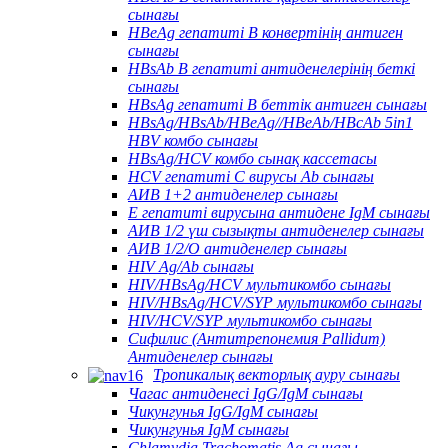
сынағы
HBeAg гепатиті В конвертінің антиген
сынағы
HBsAb В гепатиті антиденелерінің беткі
сынағы
HBsAg гепатиті В беттік антиген сынағы
HBsAg/HBsAb/HBeAg//HBeAb/HBcAb 5in1
HBV комбо сынағы
HBsAg/HCV комбо сынақ кассетасы
HCV гепатиті С вирусы Ab сынағы
АИВ 1+2 антиденелер сынағы
Е гепатиті вирусына антидене IgM сынағы
АИВ 1/2 үш сызықты антиденелер сынағы
АИВ 1/2/О антиденелер сынағы
HIV Ag/Ab сынағы
HIV/HBsAg/HCV мультикомбо сынағы
HIV/HBsAg/HCV/SYP мультикомбо сынағы
HIV/HCV/SYP мультикомбо сынағы
Сифилис (Антитрепонемия Pallidum)
Антиденелер сынағы
Тропикалық векторлық ауру сынағы
Чагас антиденесі IgG/IgM сынағы
Чикунгунья IgG/IgM сынағы
Чикунгунья IgM сынағы
Chlamydia Trachomatis Ag сынағы