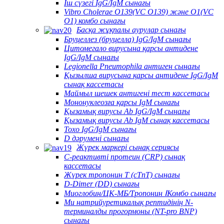
Іш сүзегі IgG/IgM сынағы
Vibro Cholerae O139(VC O139) және O1(VC
O1) комбо сынағы
Басқа жұқпалы аурулар сынағы
Бруцеллез (бруцелла) IgG/IgM сынағы
Цитомегало вирусына қарсы антидене
IgG/IgM сынағы
Legionella Pneumophila антиген сынағы
Қызылша вирусына қарсы антидене IgG/IgM
сынақ кассетасы
Маймыл шешек антигені тест кассетасы
Мононуклеозға қарсы IgM сынағы
Қызамық вирусы Ab IgG/IgM сынағы
Қызамық вирусы Ab IgM сынақ кассетасы
Toxo IgG/IgM сынағы
D дәрумені сынағы
Жүрек маркері сынақ сериясы
C-реактивті протеин (CRP) сынақ
кассетасы
Жүрек тропонин T (cTnT) сынағы
D-Dimer (DD) сынағы
Миоглобин/ЦК-МБ/Тропонин ⅠКомбо сынағы
Ми натрийуретикалық рептидінің N-
терминалды прогормоны (NT-pro BNP)
сынағы