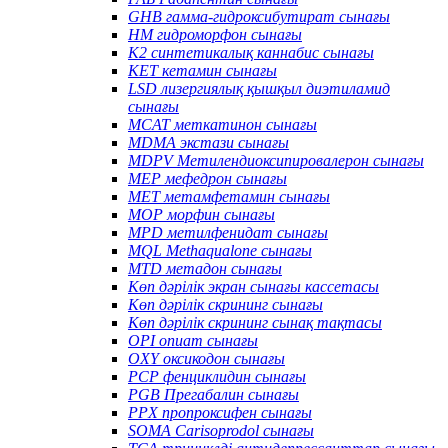
GHB гамма-гидроксибутират сынағы
HM гидроморфон сынағы
K2 синтетикалық каннабис сынағы
KET кетамин сынағы
LSD лизергиялық қышқыл диэтиламид
сынағы
MCAT меткатинон сынағы
MDMA экстази сынағы
MDPV Метилендиоксипировалерон сынағы
MEP мефедрон сынағы
MET метамфетамин сынағы
MOP морфин сынағы
MPD метилфенидат сынағы
MQL Methaqualone сынағы
MTD метадон сынағы
Көп дәрілік экран сынағы кассетасы
Көп дәрілік скрининг сынағы
Көп дәрілік скрининг сынақ тақтасы
OPI опиат сынағы
OXY оксикодон сынағы
PCP фенциклидин сынағы
PGB Прегабалин сынағы
PPX пропроксифен сынағы
SOMA Carisoprodol сынағы