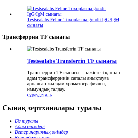
Testsealabs Feline Toxoplasma gondii IgG/IgM
сынағы
Трансферрин TF сынағы
Testsealabs Transferrin TF сынағы
Трансферрин TF сынағы – нәжістегі қаннан
адам трансферринін сапалы анықтауға
арналған жылдам хроматографиялық
иммундық талдау.
сұрау
деталь
Сынақ зертханалары туралы
Біз туралы
Адам өнімдері
Ветеринариялық өнімдер
Командалық шоу