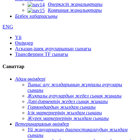
Өнеркәсіп жаңалықтары
Компания жаңалықтары
Бізбен хабарласыңы
ENG
Үй
Өнімдер
Асқазан-ішек ауруларының сынағы
Трансферрин TF сынағы
Санаттар
Адам өнімдері
Тыныс алу жолдарының жұқпалы аурулары
сынағы
Жұқпалы аурулардың жедел сынақ жинағы
Дәрі-дәрмектің жедел сынақ жинағы
Гормондардың жылдам сынағы
Ісік маркерлерінің жылдам сынағы
Жүрек маркерлерінің жылдам сынағы
Ветеринариялық өнімдер
Үй жануарларын диагностикалаудың жылдам
сынағы