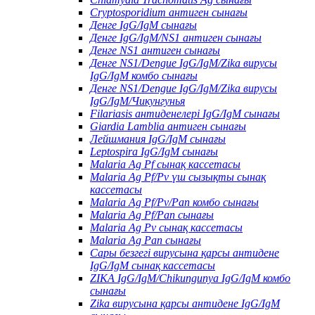
Cryptosporidium антиген сынағы
Денге IgG/IgM сынағы
Денге IgG/IgM/NS1 антиген сынағы
Денге NS1 антиген сынағы
Денге NS1/Dengue IgG/IgM/Zika вирусы
IgG/IgM комбо сынағы
Денге NS1/Dengue IgG/IgM/Zika вирусы
IgG/IgM/Чикунгунья
Filariasis антиденелері IgG/IgM сынағы
Giardia Lamblia антиген сынағы
Лейшмания IgG/IgM сынағы
Leptospira IgG/IgM сынағы
Malaria Ag Pf сынақ кассетасы
Malaria Ag Pf/Pv үш сызықты сынақ
кассетасы
Malaria Ag Pf/Pv/Pan комбо сынағы
Malaria Ag Pf/Pan сынағы
Malaria Ag Pv сынақ кассетасы
Malaria Ag Pan сынағы
Сары безгегі вирусына қарсы антидене
IgG/IgM сынақ кассетасы
ZIKA IgG/IgM/Chikungunya IgG/IgM комбо
сынағы
Zika вирусына қарсы антидене IgG/IgM