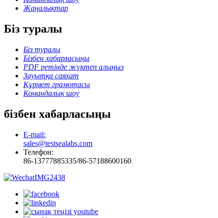
Жаңалықтар
Біз туралы
Біз туралы
Бізбен хабарласыңы
PDF ретінде жүктеп алыңыз
Зауытқа саяхат
Құрмет грамотасы
Командалық шоу
бізбен хабарласыңы
E-mail:
sales@testsealabs.com
Телефон:
86-13777885335/86-57188600160