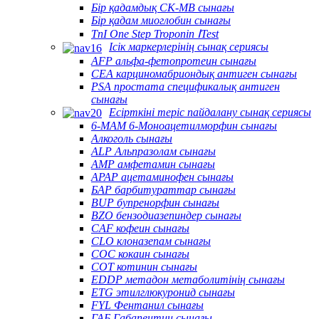
Бір қадамдық CK-MB сынағы
Бір қадам миоглобин сынағы
TnI One Step Troponin ⅠTest
Ісік маркерлерінің сынақ сериясы
AFP альфа-фетопротеин сынағы
CEA карциномабриондық антиген сынағы
PSA простата спецификалық антиген
сынағы
Есірткіні теріс пайдалану сынақ сериясы
6-MAM 6-Моноацетилморфин сынағы
Алкоголь сынағы
ALP Альпразолам сынағы
AMP амфетамин сынағы
APAP ацетаминофен сынағы
БАР барбитураттар сынағы
BUP бупренорфин сынағы
BZO бензодиазепиндер сынағы
CAF кофеин сынағы
CLO клоназепам сынағы
COC кокаин сынағы
COT котинин сынағы
EDDP метадон метаболитінің сынағы
ETG этилглюкуронид сынағы
FYL Фентанил сынағы
ГАБ Габапентин сынағы