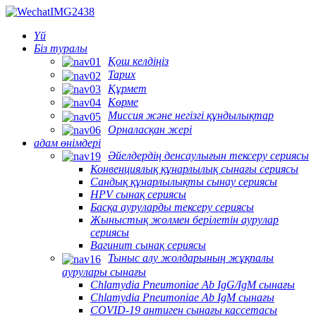
Үй
Біз туралы
Қош келдіңіз
Тарих
Құрмет
Көрме
Миссия және негізгі құндылықтар
Орналасқан жері
адам өнімдері
Әйелдердің денсаулығын тексеру сериясы
Конвенциялық құнарлылық сынағы сериясы
Сандық құнарлылықты сынау сериясы
HPV сынақ сериясы
Басқа ауруларды тексеру сериясы
Жыныстық жолмен берілетін аурулар
сериясы
Вагинит сынақ сериясы
Тыныс алу жолдарының жұқпалы
аурулары сынағы
Chlamydia Pneumoniae Ab IgG/IgM сынағы
Chlamydia Pneumoniae Ab IgM сынағы
COVID-19 антиген сынағы кассетасы