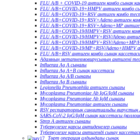
FLU A/B + COVID-19 антиген комбо сынақ к
FLU A/B+COVID-19+HMPV антиген комбо сы
FLU A/B+COVID-19+RSV антиген комбо тес
FLU A/B+COVID-19+RSV+Adeno антиген ком
FLU A/B+COVID-19+RSV+Adeno+MP антиген
FLU A/B+COVID-19/HMPV+RSV антиген комб
FLU A/B+COVID-19/HMPV+RSV/Адено антиге
FLU A/B+COVID-19/HMPV+RSV/Adeno+MP/HR
FLU A/B+COVID-19/MP+RSV/Adeno+HMPV ан
FLU A/B+RSV антиген комбо сынақ кассетас
Адамның метапневмовирусының антигені те
Influenza Ag A сынағы
Influenza Ag A+B сынақ кассетасы
Influenza Ag A/B сынағы
Influenza Ag B сынағы
Legionella Pneumophila антиген сынағы
Mycoplasma Pneumoniae Ab IgG/IgM сынағы
Mycoplasma Pneumoniae Ab IgM сынағы
Mycoplasma Pneumoniae антиген сынағы
RSV респираторлық синцитиальды вирустың 
SARS-CoV-2 IgG/IgM сынақ кассетасы (колло
Strep A антиген сынағы
Туберкулезге қарсы антиденелер сынағы
Туберкулезге қарсы антигенді сынау кассетас
Төрт операция алдындағы сынақ