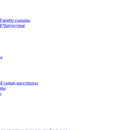
M комбо сынағы
M/Чикунгунья
сы
gM сынақ кассетасы
ағы
ы