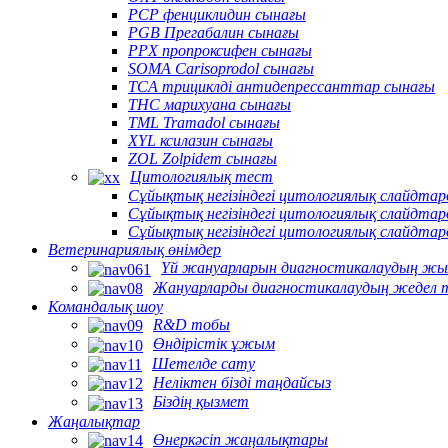
PCP фенциклидин сынағы
PGB Прегабалин сынағы
PPX пропроксифен сынағы
SOMA Carisoprodol сынағы
TCA трициклді антидепрессанттар сынағы
THC марихуана сынағы
TML Tramadol сынағы
XYL ксилазин сынағы
ZOL Zolpidem сынағы
Цитологиялық тест
Сұйықтық негізіндегі цитологиялық слайдт
Сұйықтық негізіндегі цитологиялық слайдта
Сұйықтық негізіндегі цитологиялық слайдта
Ветеринариялық өнімдер
Үй жануарларын диагностикалаудың жы
Жануарларды диагностикалаудың жедел 
Командалық шоу
R&D тобы
Өндірістік ұжым
Шетелде сату
Неліктен бізді таңдайсыз
Біздің қызмет
Жаңалықтар
Өнеркәсіп жаңалықтары