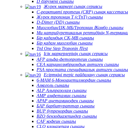
D дәрумені сынағы
Жүрек маркері сынақ сериясы
C-реактивті протеин (CRP) сынақ кассетасы
Жүрек тропонин T (cTnT) сынағы
D-Dimer (DD) сынағы
Миоглобин/ЦК-МБ/Тропонин ⅠКомбо сынағы
Ми натрийуретикалық рептидінің N-термина
Бір қадамдық CK-MB сынағы
Бір қадам миоглобин сынағы
TnI One Step Troponin ⅠTest
Ісік маркерлерінің сынақ сериясы
AFP альфа-фетопротеин сынағы
CEA карциноэмбриондық антиген сынағы
PSA простата спецификалық антиген сынағы
Есірткіні теріс пайдалану сынақ сериясы
6-MAM 6-Моноацетилморфин сынағы
Алкоголь сынағы
ALP Альпразолам сынағы
AMP амфетамин сынағы
APAP ацетаминофен сынағы
БАР барбитураттар сынағы
BUP бупренорфин сынағы
BZO бензодиазепиндер сынағы
CAF кофеин сынағы
CLO клоназепам сынағы