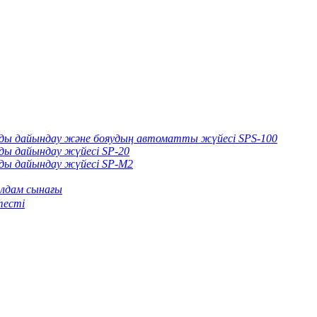
арды дайындау және бояудың автоматты жүйесі SPS-100
рды дайындау жүйесі SP-20
рды дайындау жүйесі SP-M2
лдам сынағы
тесті