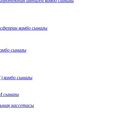
протектин антиген комбо сынағы
нсферрин комбо сынағы
омбо сынағы
) комбо сынағы
M сынағы
сынақ кассетасы