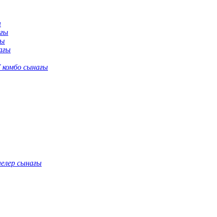
ы
ағы
ғы
ағы
 комбо сынағы
нелер сынағы