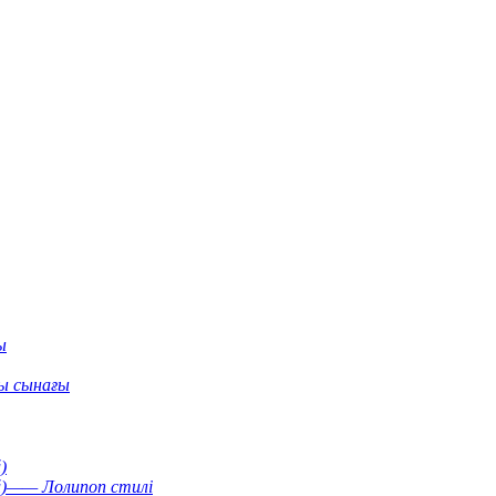
ы
ы сынағы
)
й)—— Лолипоп стилі