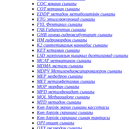
COC кокаин сынағы
COT котинин сынағы
EDDP метадон метаболитінің сынағы
ETG этилглюкуронид сынағы
FYL Фентанил сынағы
ГАБ Габапентин сынағы
GHB гамма-гидроксибутират сынағы
HM гидроморфон сынағы
K2 синтетикалық каннабис сынағы
KET кетамин сынағы
LSD лизергиялық қышқыл диэтиламид сынағы
MCAT меткатинон сынағы
MDMA экстази сынағы
MDPV Метилендиоксипировалерон сынағы
MEP мефедрон сынағы
MET метамфетамин сынағы
MOP морфин сынағы
MPD метилфенидат сынағы
MQL Methaqualone сынағы
MTD метадон сынағы
Көп дәрілік экран сынағы кассетасы
Көп дәрілік скрининг сынағы
Көп дәрілік скрининг сынақ тақтасы
OPI опиат сынағы
OXY оксикодон сынағы