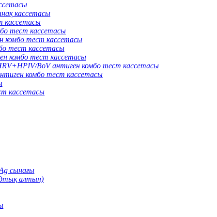
ассетасы
нақ кассетасы
т кассетасы
бо тест кассетасы
 комбо тест кассетасы
о тест кассетасы
н комбо тест кассетасы
V+HPIV/BoV антиген комбо тест кассетасы
тиген комбо тест кассетасы
ы
ст кассетасы
Ag сынағы
идтық алтын)
ы