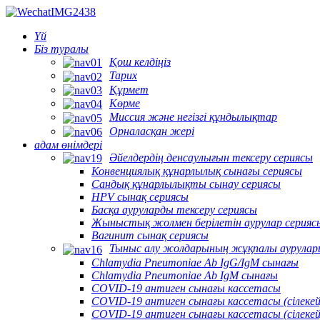
Үй
Біз туралы
Қош келдіңіз
Тарих
Құрмет
Көрме
Миссия және негізгі құндылықтар
Орналасқан жері
адам өнімдері
Әйелдердің денсаулығын тексеру сериясы
Конвенциялық құнарлылық сынағы сериясы
Сандық құнарлылықты сынау сериясы
HPV сынақ сериясы
Басқа ауруларды тексеру сериясы
Жыныстық жолмен берілетін аурулар серияс
Вагинит сынақ сериясы
Тыныс алу жолдарының жұқпалы аурулар
Chlamydia Pneumoniae Ab IgG/IgM сынағы
Chlamydia Pneumoniae Ab IgM сынағы
COVID-19 антиген сынағы кассетасы
COVID-19 антиген сынағы кассетасы (сілекей
COVID-19 антиген сынағы кассетасы (сілеке