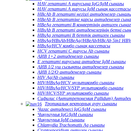
HAV гепатиті А вирусына IgG/IgM сынағы
HAV гепатиті А вирусы IgM сынақ кассетасы
HBcAb В гепатиті негізгі антиденелер сынағ
HBeAb В гепатитіне қарсы антиденелер сын
HBeAg гепатиті В конвертінің антиген сына
HBsAb В гепатиті антиденелерінің беткі сын
HBsAg гепатиті В беттік антиген сынағы
HBsAg/HBsAb/HBeAg//HBeAb/HBcAb 5in1 HBV
HBsAg/HCV комбо сынақ кассетасы
HCV гепатиті С вирусы Ab сынағы
АИВ 1+2 антиденелер сынағы
Е гепатиті вирусына антидене IgM сынағы
АИВ 1/2 үш сызықты антиденелер сынағы
АИВ 1/2/О антиденелер сынағы
HIV Ag/Ab сынағы
HIV/HBsAg/HCV мультикомбо сынағы
HIV/HBsAg/HCV/SYP мультикомбо сынағы
HIV/HCV/SYP мультикомбо сынағы
Сифилис (Антитрепонемия Pallidum) Антиде
Тропикалық векторлық ауру сынағы
Чагас антиденесі IgG/IgM сынағы
Чикунгунья IgG/IgM сынағы
Чикунгунья IgM сынағы
Chlamydia Trachomatis Ag сынағы
Cryptosporidium антиген сынағы