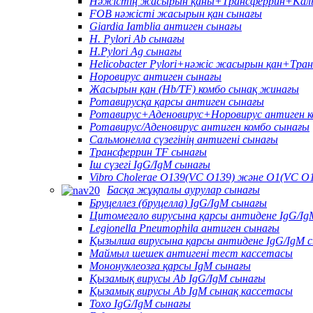
Нәжістің жасырын қаны+Трансферрин+Каль
FOB нәжісті жасырын қан сынағы
Giardia Iamblia антиген сынағы
H. Pylori Ab сынағы
H.Pylori Ag сынағы
Helicobacter Pylori+нәжіс жасырын қан+Тра
Норовирус антиген сынағы
Жасырын қан (Hb/TF) комбо сынақ жинағы
Ротавирусқа қарсы антиген сынағы
Ротавирус+Аденовирус+Норовирус антиген к
Ротавирус/Аденовирус антиген комбо сынағы
Сальмонелла сүзегінің антигені сынағы
Трансферрин TF сынағы
Іш сүзегі IgG/IgM сынағы
Vibro Cholerae O139(VC O139) және O1(VC O1
Басқа жұқпалы аурулар сынағы
Бруцеллез (бруцелла) IgG/IgM сынағы
Цитомегало вирусына қарсы антидене IgG/Ig
Legionella Pneumophila антиген сынағы
Қызылша вирусына қарсы антидене IgG/IgM 
Маймыл шешек антигені тест кассетасы
Мононуклеозға қарсы IgM сынағы
Қызамық вирусы Ab IgG/IgM сынағы
Қызамық вирусы Ab IgM сынақ кассетасы
Toxo IgG/IgM сынағы