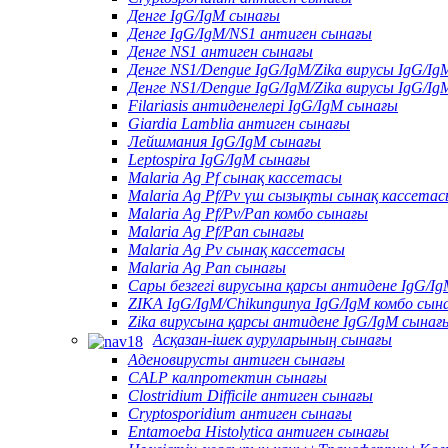
Денге IgG/IgM сынағы
Денге IgG/IgM/NS1 антиген сынағы
Денге NS1 антиген сынағы
Денге NS1/Dengue IgG/IgM/Zika вирусы IgG/Ig
Денге NS1/Dengue IgG/IgM/Zika вирусы IgG/Ig
Filariasis антиденелері IgG/IgM сынағы
Giardia Lamblia антиген сынағы
Лейшмания IgG/IgM сынағы
Leptospira IgG/IgM сынағы
Malaria Ag Pf сынақ кассетасы
Malaria Ag Pf/Pv үш сызықты сынақ кассета
Malaria Ag Pf/Pv/Pan комбо сынағы
Malaria Ag Pf/Pan сынағы
Malaria Ag Pv сынақ кассетасы
Malaria Ag Pan сынағы
Сары безгегі вирусына қарсы антидене IgG/I
ZIKA IgG/IgM/Chikungunya IgG/IgM комбо сын
Zika вирусына қарсы антидене IgG/IgM сынағ
Асқазан-ішек ауруларының сынағы
Аденовирусты антиген сынағы
CALP калпротектин сынағы
Clostridium Difficile антиген сынағы
Cryptosporidium антиген сынағы
Entamoeba Histolytica антиген сынағы