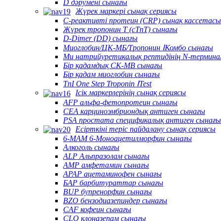
D дәрумені сынағы
Жүрек маркері сынақ сериясы
C-реактивті протеин (CRP) сынақ кассетасы
Жүрек тропонин T (cTnT) сынағы
D-Dimer (DD) сынағы
Миоглобин/ЦК-МБ/Тропонин ⅠКомбо сынағы
Ми натрийуретикалық рептидінің N-термина
Бір қадамдық CK-MB сынағы
Бір қадам миоглобин сынағы
TnI One Step Troponin ⅠTest
Ісік маркерлерінің сынақ сериясы
AFP альфа-фетопротеин сынағы
CEA карциноэмбриондық антиген сынағы
PSA простата спецификалық антиген сынағы
Есірткіні теріс пайдалану сынақ сериясы
6-MAM 6-Моноацетилморфин сынағы
Алкоголь сынағы
ALP Альпразолам сынағы
AMP амфетамин сынағы
APAP ацетаминофен сынағы
БАР барбитураттар сынағы
BUP бупренорфин сынағы
BZO бензодиазепиндер сынағы
CAF кофеин сынағы
CLO клоназепам сынағы