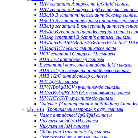
HAV гепатиті А вирусына IgG/IgM сынағы
HAV гепатиті А вирусы IgM сынақ кассетасы
HBcAb В гепатиті негізгі антиденелер сынағ
HBeAb В гепатитіне қарсы антиденелер сын
HBeAg гепатиті В конвертінің антиген сына
HBsAb В гепатиті антиденелерінің беткі сын
HBsAg гепатиті В беттік антиген сынағы
HBsAg/HBsAb/HBeAg//HBeAb/HBcAb 5in1 HBV
HBsAg/HCV комбо сынақ кассетасы
HCV гепатиті С вирусы Ab сынағы
АИВ 1+2 антиденелер сынағы
Е гепатиті вирусына антидене IgM сынағы
АИВ 1/2 үш сызықты антиденелер сынағы
АИВ 1/2/О антиденелер сынағы
HIV Ag/Ab сынағы
HIV/HBsAg/HCV мультикомбо сынағы
HIV/HBsAg/HCV/SYP мультикомбо сынағы
HIV/HCV/SYP мультикомбо сынағы
Сифилис (Антитрепонемия Pallidum) Антиде
Тропикалық векторлық ауру сынағы
Чагас антиденесі IgG/IgM сынағы
Чикунгунья IgG/IgM сынағы
Чикунгунья IgM сынағы
Chlamydia Trachomatis Ag сынағы
Cryptosporidium антиген сынағы