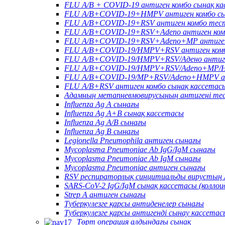
FLU A/B + COVID-19 антиген комбо сынақ к
FLU A/B+COVID-19+HMPV антиген комбо сы
FLU A/B+COVID-19+RSV антиген комбо тес
FLU A/B+COVID-19+RSV+Adeno антиген ком
FLU A/B+COVID-19+RSV+Adeno+MP антиген
FLU A/B+COVID-19/HMPV+RSV антиген комб
FLU A/B+COVID-19/HMPV+RSV/Адено антиге
FLU A/B+COVID-19/HMPV+RSV/Adeno+MP/HR
FLU A/B+COVID-19/MP+RSV/Adeno+HMPV ан
FLU A/B+RSV антиген комбо сынақ кассетас
Адамның метапневмовирусының антигені те
Influenza Ag A сынағы
Influenza Ag A+B сынақ кассетасы
Influenza Ag A/B сынағы
Influenza Ag B сынағы
Legionella Pneumophila антиген сынағы
Mycoplasma Pneumoniae Ab IgG/IgM сынағы
Mycoplasma Pneumoniae Ab IgM сынағы
Mycoplasma Pneumoniae антиген сынағы
RSV респираторлық синцитиальды вирустың 
SARS-CoV-2 IgG/IgM сынақ кассетасы (колло
Strep A антиген сынағы
Туберкулезге қарсы антиденелер сынағы
Туберкулезге қарсы антигенді сынау кассетас
Төрт операция алдындағы сынақ