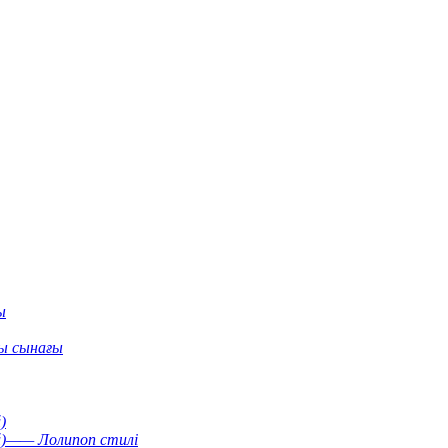
ы
ы сынағы
)
й)—— Лолипоп стилі