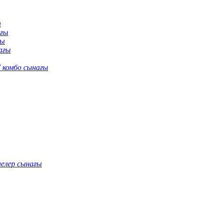
ы
ағы
ғы
ағы
 комбо сынағы
нелер сынағы