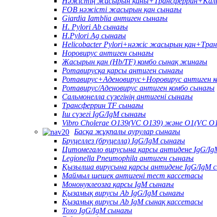
Нәжістің жасырын қаны+Трансферрин+Каль
FOB нәжісті жасырын қан сынағы
Giardia Iamblia антиген сынағы
H. Pylori Ab сынағы
H.Pylori Ag сынағы
Helicobacter Pylori+нәжіс жасырын қан+Тра
Норовирус антиген сынағы
Жасырын қан (Hb/TF) комбо сынақ жинағы
Ротавирусқа қарсы антиген сынағы
Ротавирус+Аденовирус+Норовирус антиген к
Ротавирус/Аденовирус антиген комбо сынағы
Сальмонелла сүзегінің антигені сынағы
Трансферрин TF сынағы
Іш сүзегі IgG/IgM сынағы
Vibro Cholerae O139(VC O139) және O1(VC O1
Басқа жұқпалы аурулар сынағы
Бруцеллез (бруцелла) IgG/IgM сынағы
Цитомегало вирусына қарсы антидене IgG/Ig
Legionella Pneumophila антиген сынағы
Қызылша вирусына қарсы антидене IgG/IgM 
Маймыл шешек антигені тест кассетасы
Мононуклеозға қарсы IgM сынағы
Қызамық вирусы Ab IgG/IgM сынағы
Қызамық вирусы Ab IgM сынақ кассетасы
Toxo IgG/IgM сынағы