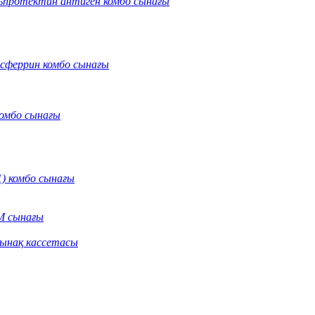
протектин антиген комбо сынағы
нсферрин комбо сынағы
омбо сынағы
) комбо сынағы
M сынағы
сынақ кассетасы