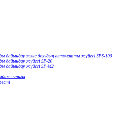
арды дайындау және бояудың автоматты жүйесі SPS-100
рды дайындау жүйесі SP-20
рды дайындау жүйесі SP-M2
лдам сынағы
тесті