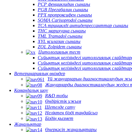
PCP фенциклидин сынағы
PGB Прегабалин сынағы
PPX пропроксифен сынағы
SOMA Carisoprodol сынағы
TCA трициклді антидепрессанттар сынағы
THC марихуана сынағы
TML Tramadol сынағы
XYL ксилазин сынағы
ZOL Zolpidem сынағы
Цитологиялық тест
Сұйықтық негізіндегі цитологиялық слайдт
Сұйықтық негізіндегі цитологиялық слайдта
Сұйықтық негізіндегі цитологиялық слайдта
Ветеринариялық өнімдер
Үй жануарларын диагностикалаудың жы
Жануарларды диагностикалаудың жедел 
Командалық шоу
R&D тобы
Өндірістік ұжым
Шетелде сату
Неліктен бізді таңдайсыз
Біздің қызмет
Жаңалықтар
Өнеркәсіп жаңалықтары