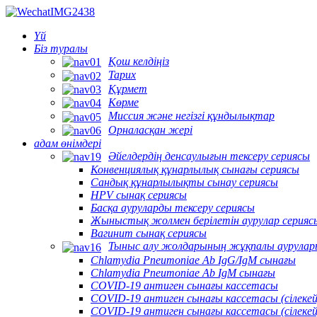
Үй
Біз туралы
Қош келдіңіз
Тарих
Құрмет
Көрме
Миссия және негізгі құндылықтар
Орналасқан жері
адам өнімдері
Әйелдердің денсаулығын тексеру сериясы
Конвенциялық құнарлылық сынағы сериясы
Сандық құнарлылықты сынау сериясы
HPV сынақ сериясы
Басқа ауруларды тексеру сериясы
Жыныстық жолмен берілетін аурулар серияс
Вагинит сынақ сериясы
Тыныс алу жолдарының жұқпалы аурулар
Chlamydia Pneumoniae Ab IgG/IgM сынағы
Chlamydia Pneumoniae Ab IgM сынағы
COVID-19 антиген сынағы кассетасы
COVID-19 антиген сынағы кассетасы (сілекей
COVID-19 антиген сынағы кассетасы (сілеке