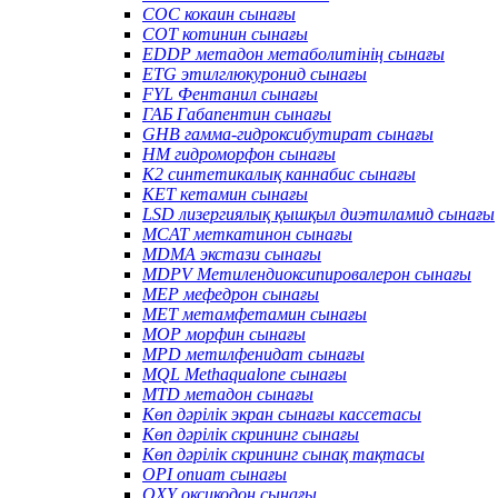
COC кокаин сынағы
COT котинин сынағы
EDDP метадон метаболитінің сынағы
ETG этилглюкуронид сынағы
FYL Фентанил сынағы
ГАБ Габапентин сынағы
GHB гамма-гидроксибутират сынағы
HM гидроморфон сынағы
K2 синтетикалық каннабис сынағы
KET кетамин сынағы
LSD лизергиялық қышқыл диэтиламид сынағы
MCAT меткатинон сынағы
MDMA экстази сынағы
MDPV Метилендиоксипировалерон сынағы
MEP мефедрон сынағы
MET метамфетамин сынағы
MOP морфин сынағы
MPD метилфенидат сынағы
MQL Methaqualone сынағы
MTD метадон сынағы
Көп дәрілік экран сынағы кассетасы
Көп дәрілік скрининг сынағы
Көп дәрілік скрининг сынақ тақтасы
OPI опиат сынағы
OXY оксикодон сынағы