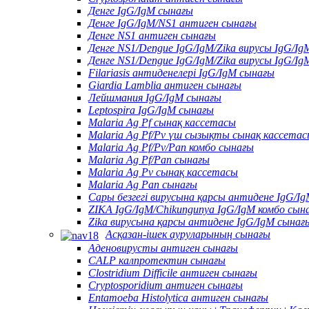
Денге IgG/IgM сынағы
Денге IgG/IgM/NS1 антиген сынағы
Денге NS1 антиген сынағы
Денге NS1/Dengue IgG/IgM/Zika вирусы IgG/Ig
Денге NS1/Dengue IgG/IgM/Zika вирусы IgG/Ig
Filariasis антиденелері IgG/IgM сынағы
Giardia Lamblia антиген сынағы
Лейшмания IgG/IgM сынағы
Leptospira IgG/IgM сынағы
Malaria Ag Pf сынақ кассетасы
Malaria Ag Pf/Pv үш сызықты сынақ кассета
Malaria Ag Pf/Pv/Pan комбо сынағы
Malaria Ag Pf/Pan сынағы
Malaria Ag Pv сынақ кассетасы
Malaria Ag Pan сынағы
Сары безгегі вирусына қарсы антидене IgG/I
ZIKA IgG/IgM/Chikungunya IgG/IgM комбо сын
Zika вирусына қарсы антидене IgG/IgM сынағ
Асқазан-ішек ауруларының сынағы
Аденовирусты антиген сынағы
CALP калпротектин сынағы
Clostridium Difficile антиген сынағы
Cryptosporidium антиген сынағы
Entamoeba Histolytica антиген сынағы