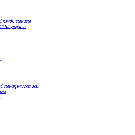
M комбо сынағы
M/Чикунгунья
сы
gM сынақ кассетасы
ағы
ы