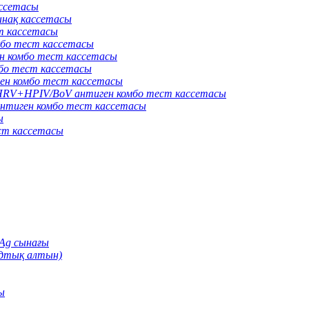
ассетасы
нақ кассетасы
т кассетасы
бо тест кассетасы
 комбо тест кассетасы
о тест кассетасы
н комбо тест кассетасы
V+HPIV/BoV антиген комбо тест кассетасы
тиген комбо тест кассетасы
ы
ст кассетасы
Ag сынағы
идтық алтын)
ы