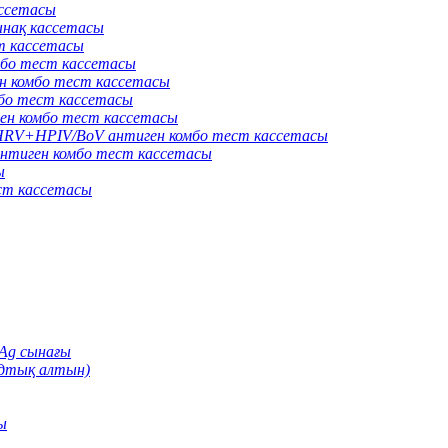
ассетасы
нақ кассетасы
т кассетасы
бо тест кассетасы
 комбо тест кассетасы
о тест кассетасы
н комбо тест кассетасы
V+HPIV/BoV антиген комбо тест кассетасы
тиген комбо тест кассетасы
ы
ст кассетасы
Ag сынағы
идтық алтын)
ы