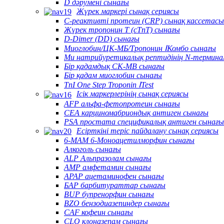
D дәрумені сынағы
Жүрек маркері сынақ сериясы
C-реактивті протеин (CRP) сынақ кассетасы
Жүрек тропонин T (cTnT) сынағы
D-Dimer (DD) сынағы
Миоглобин/ЦК-МБ/Тропонин ⅠКомбо сынағы
Ми натрийуретикалық рептидінің N-термина
Бір қадамдық CK-MB сынағы
Бір қадам миоглобин сынағы
TnI One Step Troponin ⅠTest
Ісік маркерлерінің сынақ сериясы
AFP альфа-фетопротеин сынағы
CEA карциномабриондық антиген сынағы
PSA простата спецификалық антиген сынағы
Есірткіні теріс пайдалану сынақ сериясы
6-MAM 6-Моноацетилморфин сынағы
Алкоголь сынағы
ALP Альпразолам сынағы
AMP амфетамин сынағы
APAP ацетаминофен сынағы
БАР барбитураттар сынағы
BUP бупренорфин сынағы
BZO бензодиазепиндер сынағы
CAF кофеин сынағы
CLO клоназепам сынағы