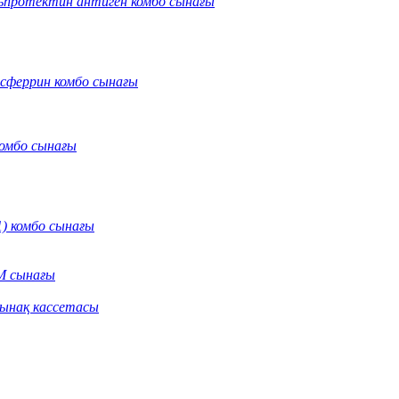
протектин антиген комбо сынағы
нсферрин комбо сынағы
омбо сынағы
) комбо сынағы
M сынағы
сынақ кассетасы