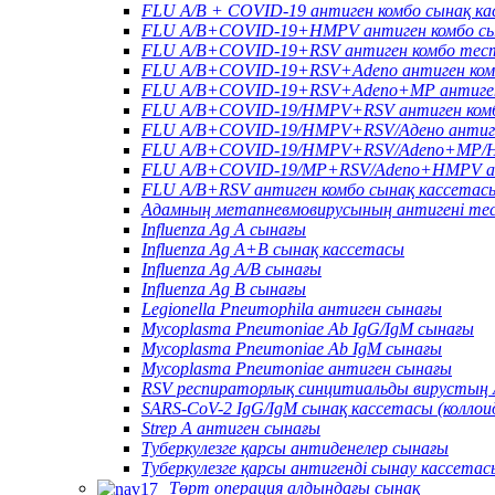
FLU A/B + COVID-19 антиген комбо сынақ к
FLU A/B+COVID-19+HMPV антиген комбо сы
FLU A/B+COVID-19+RSV антиген комбо тес
FLU A/B+COVID-19+RSV+Adeno антиген ком
FLU A/B+COVID-19+RSV+Adeno+MP антиген
FLU A/B+COVID-19/HMPV+RSV антиген комб
FLU A/B+COVID-19/HMPV+RSV/Адено антиге
FLU A/B+COVID-19/HMPV+RSV/Adeno+MP/HR
FLU A/B+COVID-19/MP+RSV/Adeno+HMPV ан
FLU A/B+RSV антиген комбо сынақ кассетас
Адамның метапневмовирусының антигені те
Influenza Ag A сынағы
Influenza Ag A+B сынақ кассетасы
Influenza Ag A/B сынағы
Influenza Ag B сынағы
Legionella Pneumophila антиген сынағы
Mycoplasma Pneumoniae Ab IgG/IgM сынағы
Mycoplasma Pneumoniae Ab IgM сынағы
Mycoplasma Pneumoniae антиген сынағы
RSV респираторлық синцитиальды вирустың 
SARS-CoV-2 IgG/IgM сынақ кассетасы (колло
Strep A антиген сынағы
Туберкулезге қарсы антиденелер сынағы
Туберкулезге қарсы антигенді сынау кассетас
Төрт операция алдындағы сынақ