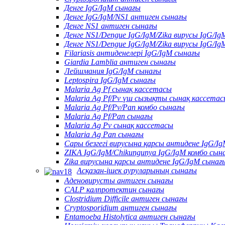
Денге IgG/IgM сынағы
Денге IgG/IgM/NS1 антиген сынағы
Денге NS1 антиген сынағы
Денге NS1/Dengue IgG/IgM/Zika вирусы IgG/Ig
Денге NS1/Dengue IgG/IgM/Zika вирусы IgG/Ig
Filariasis антиденелері IgG/IgM сынағы
Giardia Lamblia антиген сынағы
Лейшмания IgG/IgM сынағы
Leptospira IgG/IgM сынағы
Malaria Ag Pf сынақ кассетасы
Malaria Ag Pf/Pv үш сызықты сынақ кассета
Malaria Ag Pf/Pv/Pan комбо сынағы
Malaria Ag Pf/Pan сынағы
Malaria Ag Pv сынақ кассетасы
Malaria Ag Pan сынағы
Сары безгегі вирусына қарсы антидене IgG/I
ZIKA IgG/IgM/Chikungunya IgG/IgM комбо сын
Zika вирусына қарсы антидене IgG/IgM сынағ
Асқазан-ішек ауруларының сынағы
Аденовирусты антиген сынағы
CALP калпротектин сынағы
Clostridium Difficile антиген сынағы
Cryptosporidium антиген сынағы
Entamoeba Histolytica антиген сынағы