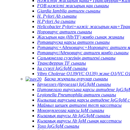
Нәжістің жасырын қаны+Трансферрин+Каль
FOB нәжісті жасырын қан сынағы
Giardia Iamblia антиген сынағы
H. Pylori Ab сынағы
H.Pylori Ag сынағы
Helicobacter Pylori+нәжіс жасырын қан+Тра
Норовирус антиген сынағы
Жасырын қан (Hb/TF) комбо сынақ жинағы
Ротавирусқа қарсы антиген сынағы
Ротавирус+Аденовирус+Норовирус антиген к
Ротавирус/Аденовирус антиген комбо сынағы
Сальмонелла сүзегінің антигені сынағы
Трансферрин TF сынағы
Іш сүзегі IgG/IgM сынағы
Vibro Cholerae O139(VC O139) және O1(VC O1
Басқа жұқпалы аурулар сынағы
Бруцеллез (бруцелла) IgG/IgM сынағы
Цитомегало вирусына қарсы антидене IgG/Ig
Legionella Pneumophila антиген сынағы
Қызылша вирусына қарсы антидене IgG/IgM 
Маймыл шешек антигені тест кассетасы
Мононуклеозға қарсы IgM сынағы
Қызамық вирусы Ab IgG/IgM сынағы
Қызамық вирусы Ab IgM сынақ кассетасы
Toxo IgG/IgM сынағы