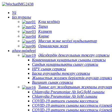
Үй
Біз туралы
Қош келдіңіз
Тарих
Құрмет
Көрме
Миссия және негізгі құндылықтар
Орналасқан жері
адам өнімдері
Әйелдердің денсаулығын тексеру сериясы
Конвенциялық құнарлылық сынағы сериясы
Сандық құнарлылықты сынау сериясы
HPV сынақ сериясы
Басқа ауруларды тексеру сериясы
Жыныстық жолмен берілетін аурулар серияс
Вагинит сынақ сериясы
Тыныс алу жолдарының жұқпалы аурулар
Chlamydia Pneumoniae Ab IgG/IgM сынағы
Chlamydia Pneumoniae Ab IgM сынағы
COVID-19 антиген сынағы кассетасы
COVID-19 антиген сынағы кассетасы (сілекей
COVID-19 антиген сынағы кассетасы (сілеке