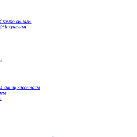
M комбо сынағы
M/Чикунгунья
сы
gM сынақ кассетасы
ағы
ы