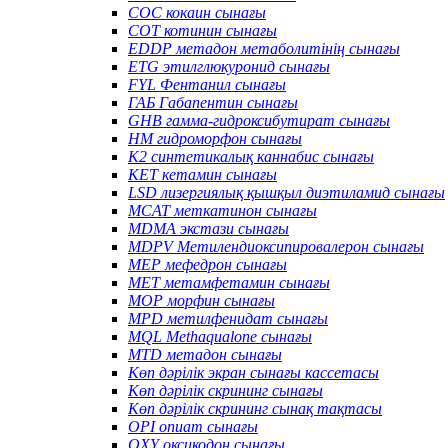
COC кокаин сынағы
COT котинин сынағы
EDDP метадон метаболитінің сынағы
ETG этилглюкуронид сынағы
FYL Фентанил сынағы
ГАБ Габапентин сынағы
GHB гамма-гидроксибутират сынағы
HM гидроморфон сынағы
K2 синтетикалық каннабис сынағы
KET кетамин сынағы
LSD лизергиялық қышқыл диэтиламид сынағы
MCAT меткатинон сынағы
MDMA экстази сынағы
MDPV Метилендиоксипировалерон сынағы
MEP мефедрон сынағы
MET метамфетамин сынағы
MOP морфин сынағы
MPD метилфенидат сынағы
MQL Methaqualone сынағы
MTD метадон сынағы
Көп дәрілік экран сынағы кассетасы
Көп дәрілік скрининг сынағы
Көп дәрілік скрининг сынақ тақтасы
OPI опиат сынағы
OXY оксикодон сынағы