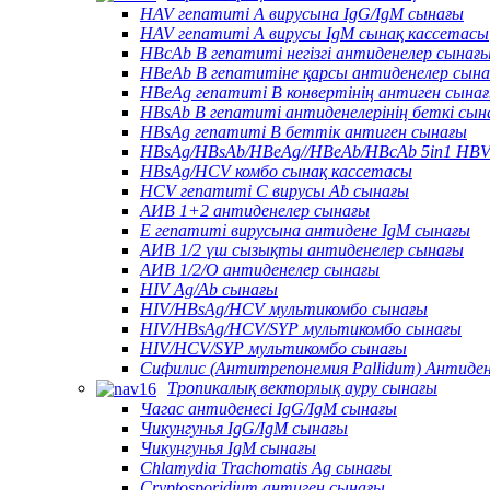
HAV гепатиті А вирусына IgG/IgM сынағы
HAV гепатиті А вирусы IgM сынақ кассетасы
HBcAb В гепатиті негізгі антиденелер сынағ
HBeAb В гепатитіне қарсы антиденелер сын
HBeAg гепатиті В конвертінің антиген сына
HBsAb В гепатиті антиденелерінің беткі сын
HBsAg гепатиті В беттік антиген сынағы
HBsAg/HBsAb/HBeAg//HBeAb/HBcAb 5in1 HBV
HBsAg/HCV комбо сынақ кассетасы
HCV гепатиті С вирусы Ab сынағы
АИВ 1+2 антиденелер сынағы
Е гепатиті вирусына антидене IgM сынағы
АИВ 1/2 үш сызықты антиденелер сынағы
АИВ 1/2/О антиденелер сынағы
HIV Ag/Ab сынағы
HIV/HBsAg/HCV мультикомбо сынағы
HIV/HBsAg/HCV/SYP мультикомбо сынағы
HIV/HCV/SYP мультикомбо сынағы
Сифилис (Антитрепонемия Pallidum) Антиде
Тропикалық векторлық ауру сынағы
Чагас антиденесі IgG/IgM сынағы
Чикунгунья IgG/IgM сынағы
Чикунгунья IgM сынағы
Chlamydia Trachomatis Ag сынағы
Cryptosporidium антиген сынағы