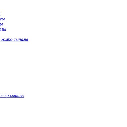
ы
ағы
ғы
ағы
 комбо сынағы
нелер сынағы