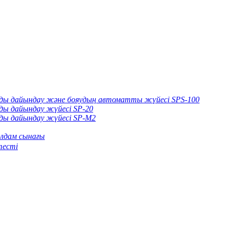
арды дайындау және бояудың автоматты жүйесі SPS-100
рды дайындау жүйесі SP-20
рды дайындау жүйесі SP-M2
лдам сынағы
тесті