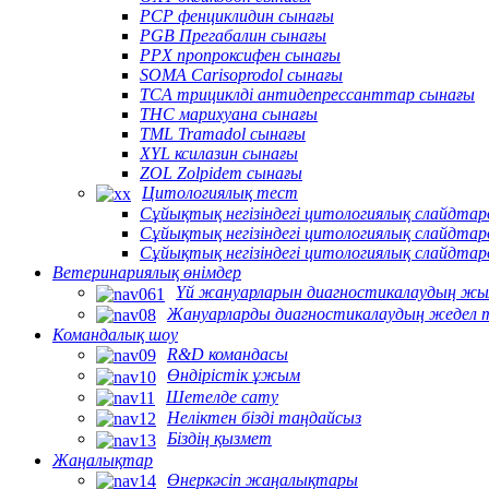
PCP фенциклидин сынағы
PGB Прегабалин сынағы
PPX пропроксифен сынағы
SOMA Carisoprodol сынағы
TCA трициклді антидепрессанттар сынағы
THC марихуана сынағы
TML Tramadol сынағы
XYL ксилазин сынағы
ZOL Zolpidem сынағы
Цитологиялық тест
Сұйықтық негізіндегі цитологиялық слайдт
Сұйықтық негізіндегі цитологиялық слайдта
Сұйықтық негізіндегі цитологиялық слайдта
Ветеринариялық өнімдер
Үй жануарларын диагностикалаудың жы
Жануарларды диагностикалаудың жедел 
Командалық шоу
R&D командасы
Өндірістік ұжым
Шетелде сату
Неліктен бізді таңдайсыз
Біздің қызмет
Жаңалықтар
Өнеркәсіп жаңалықтары