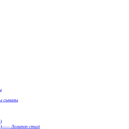
ы
ы сынағы
)
й)—— Лолипоп стилі