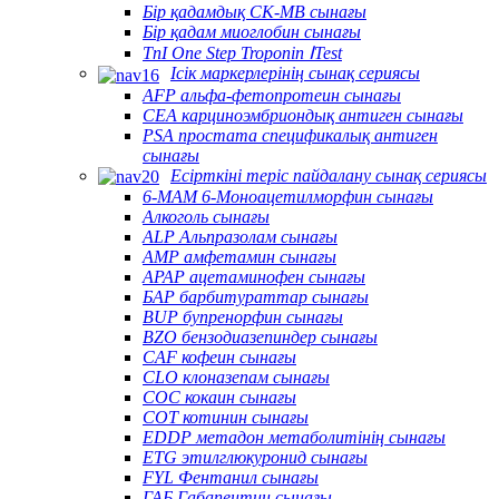
Бір қадамдық CK-MB сынағы
Бір қадам миоглобин сынағы
TnI One Step Troponin ⅠTest
Ісік маркерлерінің сынақ сериясы
AFP альфа-фетопротеин сынағы
CEA карциноэмбриондық антиген сынағы
PSA простата спецификалық антиген
сынағы
Есірткіні теріс пайдалану сынақ сериясы
6-MAM 6-Моноацетилморфин сынағы
Алкоголь сынағы
ALP Альпразолам сынағы
AMP амфетамин сынағы
APAP ацетаминофен сынағы
БАР барбитураттар сынағы
BUP бупренорфин сынағы
BZO бензодиазепиндер сынағы
CAF кофеин сынағы
CLO клоназепам сынағы
COC кокаин сынағы
COT котинин сынағы
EDDP метадон метаболитінің сынағы
ETG этилглюкуронид сынағы
FYL Фентанил сынағы
ГАБ Габапентин сынағы