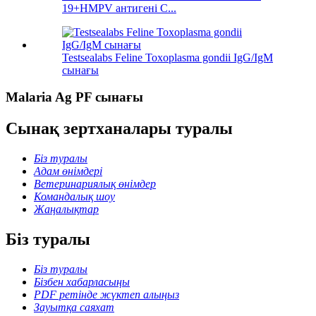
19+HMPV антигені С...
Testsealabs Feline Toxoplasma gondii IgG/IgM
сынағы
Malaria Ag PF сынағы
Сынақ зертханалары туралы
Біз туралы
Адам өнімдері
Ветеринариялық өнімдер
Командалық шоу
Жаңалықтар
Біз туралы
Біз туралы
Бізбен хабарласыңы
PDF ретінде жүктеп алыңыз
Зауытқа саяхат