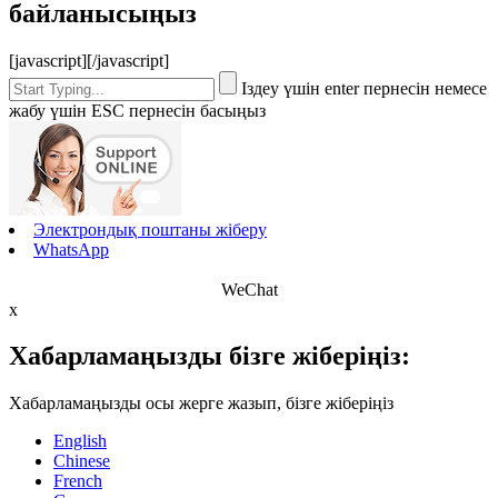
байланысыңыз
[javascript]
[/javascript]
Іздеу үшін enter пернесін немесе
жабу үшін ESC пернесін басыңыз
Электрондық поштаны жіберу
WhatsApp
WeChat
x
Хабарламаңызды бізге жіберіңіз:
Хабарламаңызды осы жерге жазып, бізге жіберіңіз
English
Chinese
French