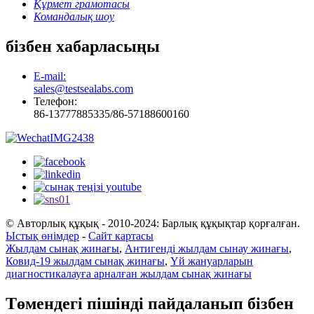
Құрмет грамотасы
Командалық шоу
бізбен хабарласыңы
E-mail:
sales@testsealabs.com
Телефон:
86-13777885335/86-57188600160
© Авторлық құқық - 2010-2024: Барлық құқықтар қорғалған.
Ыстық өнімдер
-
Сайт картасы
Жылдам сынақ жинағы
,
Антигенді жылдам сынау жинағы
,
Ковид-19 жылдам сынақ жинағы
,
Үй жануарларын
диагностикалауға арналған жылдам сынақ жинағы
Төмендегі пішінді пайдаланып бізбен