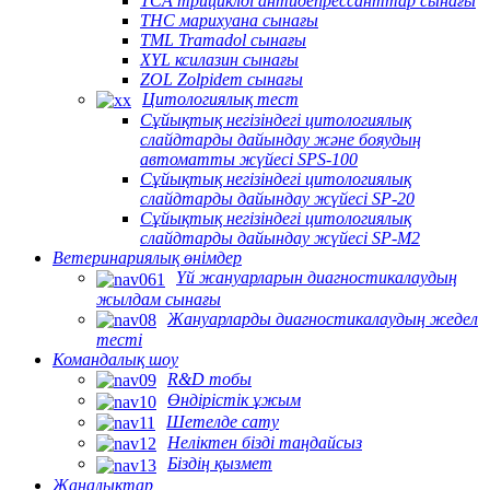
TCA трициклді антидепрессанттар сынағы
THC марихуана сынағы
TML Tramadol сынағы
XYL ксилазин сынағы
ZOL Zolpidem сынағы
Цитологиялық тест
Сұйықтық негізіндегі цитологиялық
слайдтарды дайындау және бояудың
автоматты жүйесі SPS-100
Сұйықтық негізіндегі цитологиялық
слайдтарды дайындау жүйесі SP-20
Сұйықтық негізіндегі цитологиялық
слайдтарды дайындау жүйесі SP-M2
Ветеринариялық өнімдер
Үй жануарларын диагностикалаудың
жылдам сынағы
Жануарларды диагностикалаудың жедел
тесті
Командалық шоу
R&D тобы
Өндірістік ұжым
Шетелде сату
Неліктен бізді таңдайсыз
Біздің қызмет
Жаңалықтар