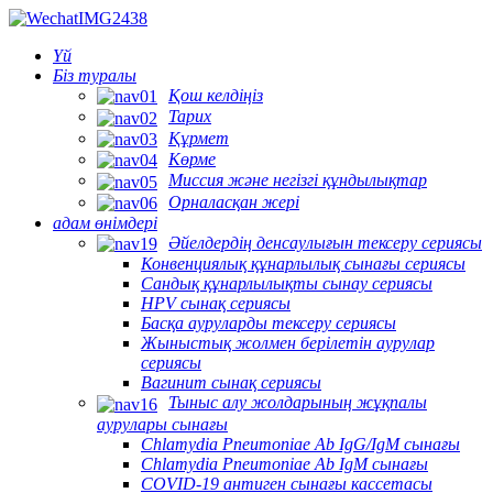
Үй
Біз туралы
Қош келдіңіз
Тарих
Құрмет
Көрме
Миссия және негізгі құндылықтар
Орналасқан жері
адам өнімдері
Әйелдердің денсаулығын тексеру сериясы
Конвенциялық құнарлылық сынағы сериясы
Сандық құнарлылықты сынау сериясы
HPV сынақ сериясы
Басқа ауруларды тексеру сериясы
Жыныстық жолмен берілетін аурулар
сериясы
Вагинит сынақ сериясы
Тыныс алу жолдарының жұқпалы
аурулары сынағы
Chlamydia Pneumoniae Ab IgG/IgM сынағы
Chlamydia Pneumoniae Ab IgM сынағы
COVID-19 антиген сынағы кассетасы