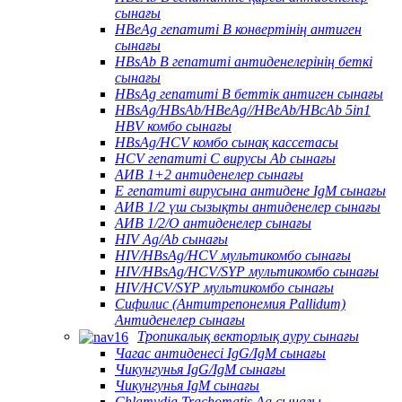
сынағы
HBeAg гепатиті В конвертінің антиген
сынағы
HBsAb В гепатиті антиденелерінің беткі
сынағы
HBsAg гепатиті В беттік антиген сынағы
HBsAg/HBsAb/HBeAg//HBeAb/HBcAb 5in1
HBV комбо сынағы
HBsAg/HCV комбо сынақ кассетасы
HCV гепатиті С вирусы Ab сынағы
АИВ 1+2 антиденелер сынағы
Е гепатиті вирусына антидене IgM сынағы
АИВ 1/2 үш сызықты антиденелер сынағы
АИВ 1/2/О антиденелер сынағы
HIV Ag/Ab сынағы
HIV/HBsAg/HCV мультикомбо сынағы
HIV/HBsAg/HCV/SYP мультикомбо сынағы
HIV/HCV/SYP мультикомбо сынағы
Сифилис (Антитрепонемия Pallidum)
Антиденелер сынағы
Тропикалық векторлық ауру сынағы
Чагас антиденесі IgG/IgM сынағы
Чикунгунья IgG/IgM сынағы
Чикунгунья IgM сынағы
Chlamydia Trachomatis Ag сынағы