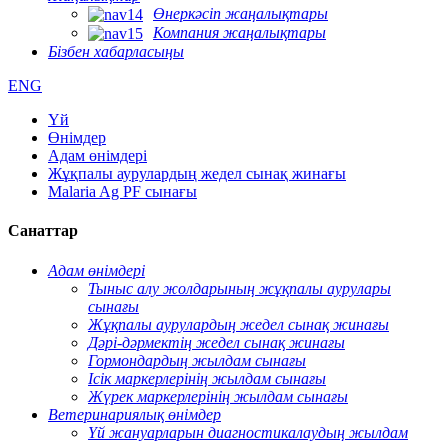
Өнеркәсіп жаңалықтары
Компания жаңалықтары
Бізбен хабарласыңы
ENG
Үй
Өнімдер
Адам өнімдері
Жұқпалы аурулардың жедел сынақ жинағы
Malaria Ag PF сынағы
Санаттар
Адам өнімдері
Тыныс алу жолдарының жұқпалы аурулары
сынағы
Жұқпалы аурулардың жедел сынақ жинағы
Дәрі-дәрмектің жедел сынақ жинағы
Гормондардың жылдам сынағы
Ісік маркерлерінің жылдам сынағы
Жүрек маркерлерінің жылдам сынағы
Ветеринариялық өнімдер
Үй жануарларын диагностикалаудың жылдам