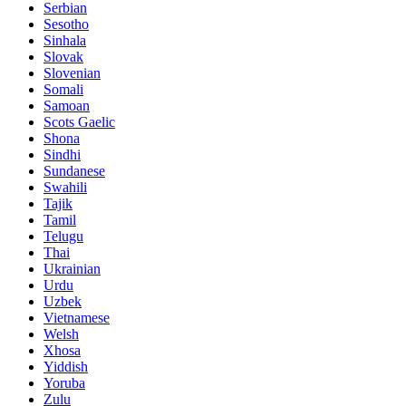
Serbian
Sesotho
Sinhala
Slovak
Slovenian
Somali
Samoan
Scots Gaelic
Shona
Sindhi
Sundanese
Swahili
Tajik
Tamil
Telugu
Thai
Ukrainian
Urdu
Uzbek
Vietnamese
Welsh
Xhosa
Yiddish
Yoruba
Zulu