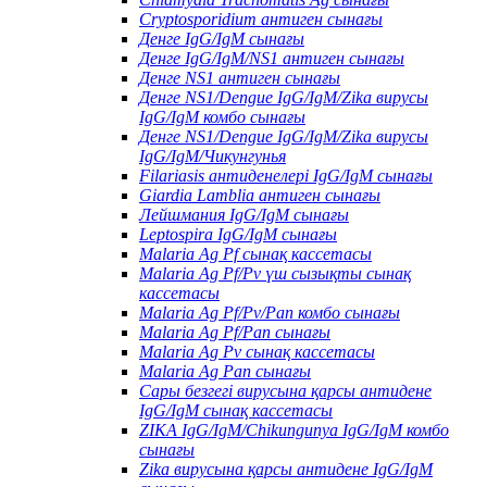
Cryptosporidium антиген сынағы
Денге IgG/IgM сынағы
Денге IgG/IgM/NS1 антиген сынағы
Денге NS1 антиген сынағы
Денге NS1/Dengue IgG/IgM/Zika вирусы
IgG/IgM комбо сынағы
Денге NS1/Dengue IgG/IgM/Zika вирусы
IgG/IgM/Чикунгунья
Filariasis антиденелері IgG/IgM сынағы
Giardia Lamblia антиген сынағы
Лейшмания IgG/IgM сынағы
Leptospira IgG/IgM сынағы
Malaria Ag Pf сынақ кассетасы
Malaria Ag Pf/Pv үш сызықты сынақ
кассетасы
Malaria Ag Pf/Pv/Pan комбо сынағы
Malaria Ag Pf/Pan сынағы
Malaria Ag Pv сынақ кассетасы
Malaria Ag Pan сынағы
Сары безгегі вирусына қарсы антидене
IgG/IgM сынақ кассетасы
ZIKA IgG/IgM/Chikungunya IgG/IgM комбо
сынағы
Zika вирусына қарсы антидене IgG/IgM