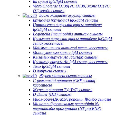
Іш сүзегі IgG/IgM сынағы
Vibro Cholerae O139(VC O139) және O1(VC
O1) комбо сынағы
Басқа жұқпалы аурулар сынағы
Бруцеллез (бруцелла) IgG/IgM сынағы
Цитомегало вирусына қарсы антидене
IgG/IgM сынағы
Legionella Pneumophila антиген сынағы
Қызылша вирусына қарсы антидене IgG/IgM
сынақ кассетасы
Маймыл шешек антигені тест кассетасы
Мононуклеозға қарсы IgM сынағы
Қызамық вирусы Ab IgG/IgM сынағы
Қызамық вирусы Ab IgM сынақ кассетасы
Toxo IgG/IgM сынағы
D дәрумені сынағы
Жүрек маркері сынақ сериясы
C-реактивті протеин (CRP) сынақ
кассетасы
Жүрек тропонин T (cTnT) сынағы
D-Dimer (DD) сынағы
Миоглобин/ЦК-МБ/Тропонин ⅠКомбо сынағы
Ми натрийуретикалық рептидінің N-
терминалды прогормоны (NT-pro BNP)
сынағы