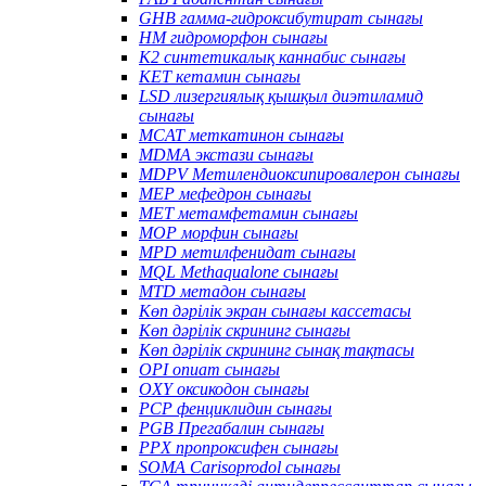
GHB гамма-гидроксибутират сынағы
HM гидроморфон сынағы
K2 синтетикалық каннабис сынағы
KET кетамин сынағы
LSD лизергиялық қышқыл диэтиламид
сынағы
MCAT меткатинон сынағы
MDMA экстази сынағы
MDPV Метилендиоксипировалерон сынағы
MEP мефедрон сынағы
MET метамфетамин сынағы
MOP морфин сынағы
MPD метилфенидат сынағы
MQL Methaqualone сынағы
MTD метадон сынағы
Көп дәрілік экран сынағы кассетасы
Көп дәрілік скрининг сынағы
Көп дәрілік скрининг сынақ тақтасы
OPI опиат сынағы
OXY оксикодон сынағы
PCP фенциклидин сынағы
PGB Прегабалин сынағы
PPX пропроксифен сынағы
SOMA Carisoprodol сынағы