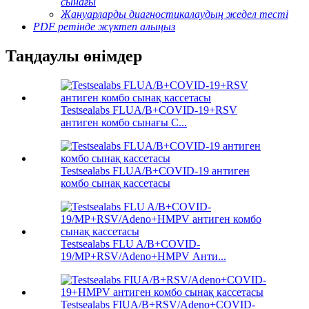
сынағы
Жануарларды диагностикалаудың жедел тесті
PDF ретінде жүктеп алыңыз
Таңдаулы өнімдер
Testsealabs FLUA/B+COVID-19+RSV
антиген комбо сынағы C...
Testsealabs FLUA/B+COVID-19 антиген
комбо сынақ кассетасы
Testsealabs FLU A/B+COVID-
19/MP+RSV/Adeno+HMPV Анти...
Testsealabs FIUA/B+RSV/Adeno+COVID-