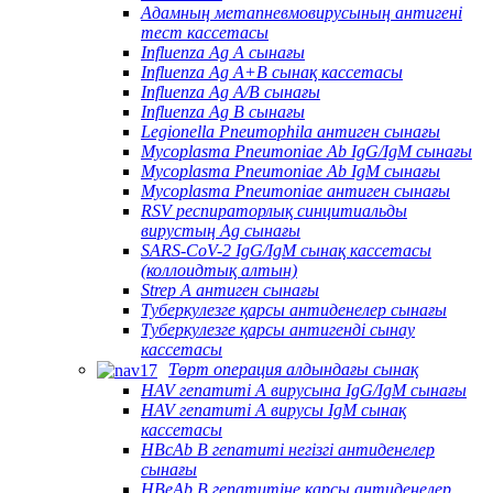
Адамның метапневмовирусының антигені
тест кассетасы
Influenza Ag A сынағы
Influenza Ag A+B сынақ кассетасы
Influenza Ag A/B сынағы
Influenza Ag B сынағы
Legionella Pneumophila антиген сынағы
Mycoplasma Pneumoniae Ab IgG/IgM сынағы
Mycoplasma Pneumoniae Ab IgM сынағы
Mycoplasma Pneumoniae антиген сынағы
RSV респираторлық синцитиальды
вирустың Ag сынағы
SARS-CoV-2 IgG/IgM сынақ кассетасы
(коллоидтық алтын)
Strep A антиген сынағы
Туберкулезге қарсы антиденелер сынағы
Туберкулезге қарсы антигенді сынау
кассетасы
Төрт операция алдындағы сынақ
HAV гепатиті А вирусына IgG/IgM сынағы
HAV гепатиті А вирусы IgM сынақ
кассетасы
HBcAb В гепатиті негізгі антиденелер
сынағы
HBeAb В гепатитіне қарсы антиденелер