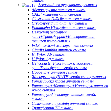
сынағы
Асқазан-ішек ауруларының сынағы
Аденовирусты антиген сынағы
CALP калпротектин сынағы
Clostridium Difficile антиген сынағы
Cryptosporidium антиген сынағы
Entamoeba Histolytica антиген сынағы
Нәжістің жасырын
қаны+Трансферрин+Кальпротектин
антиген комбо сынағы
FOB нәжісті жасырын қан сынағы
Giardia Iamblia антиген сынағы
H. Pylori Ab сынағы
H.Pylori Ag сынағы
Helicobacter Pylori+нәжіс жасырын
қан+Трансферрин комбо сынағы
Норовирус антиген сынағы
Жасырын қан (Hb/TF) комбо сынақ жинағы
Ротавирусқа қарсы антиген сынағы
Ротавирус+Аденовирус+Норовирус антиген
комбо сынағы
Ротавирус/Аденовирус антиген комбо
сынағы
Сальмонелла сүзегінің антигені сынағы
Трансферрин TF сынағы