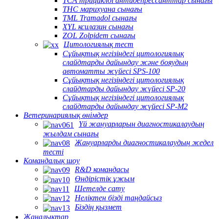
TCA трициклді антидепрессанттар сынағы
THC марихуана сынағы
TML Tramadol сынағы
XYL ксилазин сынағы
ZOL Zolpidem сынағы
Цитологиялық тест
Сұйықтық негізіндегі цитологиялық
слайдтарды дайындау және бояудың
автоматты жүйесі SPS-100
Сұйықтық негізіндегі цитологиялық
слайдтарды дайындау жүйесі SP-20
Сұйықтық негізіндегі цитологиялық
слайдтарды дайындау жүйесі SP-M2
Ветеринариялық өнімдер
Үй жануарларын диагностикалаудың
жылдам сынағы
Жануарларды диагностикалаудың жедел
тесті
Командалық шоу
R&D командасы
Өндірістік ұжым
Шетелде сату
Неліктен бізді таңдайсыз
Біздің қызмет
Жаңалықтар