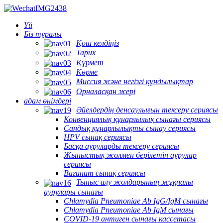
Үй
Біз туралы
Қош келдіңіз
Тарих
Құрмет
Көрме
Миссия және негізгі құндылықтар
Орналасқан жері
адам өнімдері
Әйелдердің денсаулығын тексеру сериясы
Конвенциялық құнарлылық сынағы сериясы
Сандық құнарлылықты сынау сериясы
HPV сынақ сериясы
Басқа ауруларды тексеру сериясы
Жыныстық жолмен берілетін аурулар
сериясы
Вагинит сынақ сериясы
Тыныс алу жолдарының жұқпалы
аурулары сынағы
Chlamydia Pneumoniae Ab IgG/IgM сынағы
Chlamydia Pneumoniae Ab IgM сынағы
COVID-19 антиген сынағы кассетасы