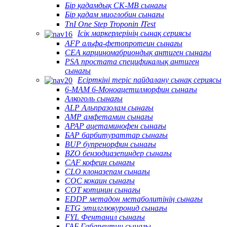
Бір қадамдық CK-MB сынағы
Бір қадам миоглобин сынағы
TnI One Step Troponin ⅠTest
Ісік маркерлерінің сынақ сериясы
AFP альфа-фетопротеин сынағы
CEA карциномабриондық антиген сынағы
PSA простата спецификалық антиген
сынағы
Есірткіні теріс пайдалану сынақ сериясы
6-MAM 6-Моноацетилморфин сынағы
Алкоголь сынағы
ALP Альпразолам сынағы
AMP амфетамин сынағы
APAP ацетаминофен сынағы
БАР барбитураттар сынағы
BUP бупренорфин сынағы
BZO бензодиазепиндер сынағы
CAF кофеин сынағы
CLO клоназепам сынағы
COC кокаин сынағы
COT котинин сынағы
EDDP метадон метаболитінің сынағы
ETG этилглюкуронид сынағы
FYL Фентанил сынағы
ГАБ Габапентин сынағы