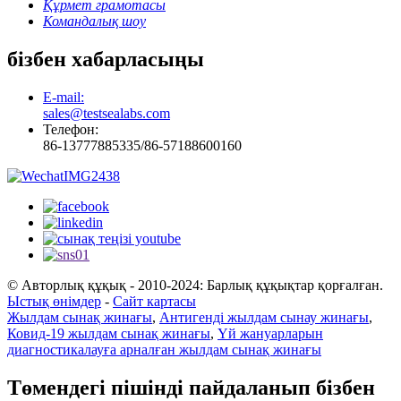
Құрмет грамотасы
Командалық шоу
бізбен хабарласыңы
E-mail:
sales@testsealabs.com
Телефон:
86-13777885335/86-57188600160
© Авторлық құқық - 2010-2024: Барлық құқықтар қорғалған.
Ыстық өнімдер
-
Сайт картасы
Жылдам сынақ жинағы
,
Антигенді жылдам сынау жинағы
,
Ковид-19 жылдам сынақ жинағы
,
Үй жануарларын
диагностикалауға арналған жылдам сынақ жинағы
Төмендегі пішінді пайдаланып бізбен