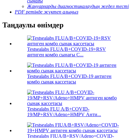
сынағы
Жануарларды диагностикалаудың жедел тесті
PDF ретінде жүктеп алыңыз
Таңдаулы өнімдер
Testsealabs FLUA/B+COVID-19+RSV
антиген комбо сынағы C...
Testsealabs FLUA/B+COVID-19 антиген
комбо сынақ кассетасы
Testsealabs FLU A/B+COVID-
19/MP+RSV/Adeno+HMPV Анти...
Testsealabs FIUA/B+RSV/Adeno+COVID-