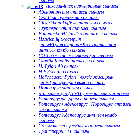
сынағы
Асқазан-ішек ауруларының сынағы
Аденовирусты антиген сынағы
CALP калпротектин сынағы
Clostridium Difficile антиген сынағы
Cryptosporidium антиген сынағы
Entamoeba Histolytica антиген сынағы
Нәжістің жасырын
қаны+Трансферрин+Кальпротектин
антиген комбо сынағы
FOB нәжісті жасырын қан сынағы
Giardia Iamblia антиген сынағы
H. Pylori Ab сынағы
H.Pylori Ag сынағы
Helicobacter Pylori+нәжіс жасырын
қан+Трансферрин комбо сынағы
Норовирус антиген сынағы
Жасырын қан (Hb/TF) комбо сынақ жинағы
Ротавирусқа қарсы антиген сынағы
Ротавирус+Аденовирус+Норовирус антиген
комбо сынағы
Ротавирус/Аденовирус антиген комбо
сынағы
Сальмонелла сүзегінің антигені сынағы
Трансферрин TF сынағы