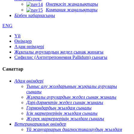
Өнеркәсіп жаңалықтары
Компания жаңалықтары
Бізбен хабарласыңы
ENG
Үй
Өнімдер
Адам өнімдері
Жұқпалы аурулардың жедел сынақ жинағы
Сифилис (Антитрепонемия Pallidum) сынағы
Санаттар
Адам өнімдері
Тыныс алу жолдарының жұқпалы аурулары
сынағы
Жұқпалы аурулардың жедел сынақ жинағы
Дәрі-дәрмектің жедел сынақ жинағы
Гормондардың жылдам сынағы
Ісік маркерлерінің жылдам сынағы
Жүрек маркерлерінің жылдам сынағы
Ветеринариялық өнімдер
Үй жануарларын диагностикалаудың жылдам