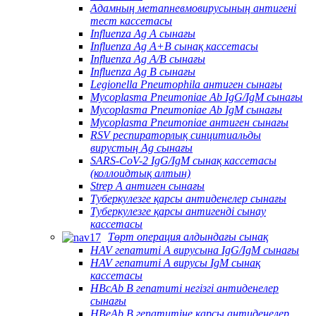
Адамның метапневмовирусының антигені
тест кассетасы
Influenza Ag A сынағы
Influenza Ag A+B сынақ кассетасы
Influenza Ag A/B сынағы
Influenza Ag B сынағы
Legionella Pneumophila антиген сынағы
Mycoplasma Pneumoniae Ab IgG/IgM сынағы
Mycoplasma Pneumoniae Ab IgM сынағы
Mycoplasma Pneumoniae антиген сынағы
RSV респираторлық синцитиальды
вирустың Ag сынағы
SARS-CoV-2 IgG/IgM сынақ кассетасы
(коллоидтық алтын)
Strep A антиген сынағы
Туберкулезге қарсы антиденелер сынағы
Туберкулезге қарсы антигенді сынау
кассетасы
Төрт операция алдындағы сынақ
HAV гепатиті А вирусына IgG/IgM сынағы
HAV гепатиті А вирусы IgM сынақ
кассетасы
HBcAb В гепатиті негізгі антиденелер
сынағы
HBeAb В гепатитіне қарсы антиденелер