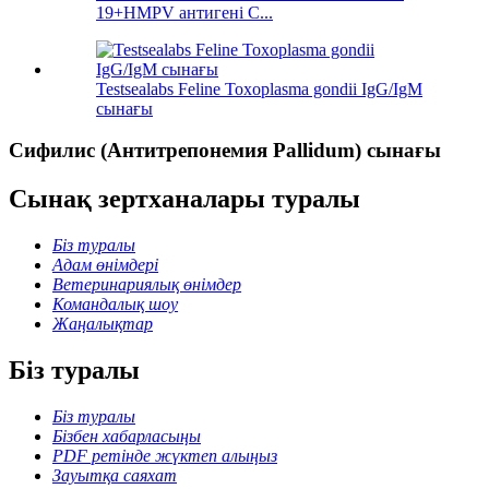
19+HMPV антигені С...
Testsealabs Feline Toxoplasma gondii IgG/IgM
сынағы
Сифилис (Антитрепонемия Pallidum) сынағы
Сынақ зертханалары туралы
Біз туралы
Адам өнімдері
Ветеринариялық өнімдер
Командалық шоу
Жаңалықтар
Біз туралы
Біз туралы
Бізбен хабарласыңы
PDF ретінде жүктеп алыңыз
Зауытқа саяхат