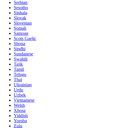
Serbian
Sesotho
Sinhala
Slovak
Slovenian
Somali
Samoan
Scots Gaelic
Shona
Sindhi
Sundanese
Swahili
Tajik
Tamil
Telugu
Thai
Ukrainian
Urdu
Uzbek
Vietnamese
Welsh
Xhosa
Yiddish
Yoruba
Zulu