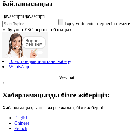
байланысыңыз
[javascript]
[/javascript]
Іздеу үшін enter пернесін немесе
жабу үшін ESC пернесін басыңыз
Электрондық поштаны жіберу
WhatsApp
WeChat
x
Хабарламаңызды бізге жіберіңіз:
Хабарламаңызды осы жерге жазып, бізге жіберіңіз
English
Chinese
French