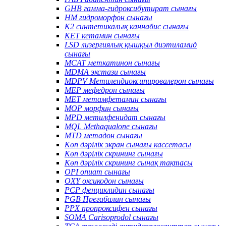
GHB гамма-гидроксибутират сынағы
HM гидроморфон сынағы
K2 синтетикалық каннабис сынағы
KET кетамин сынағы
LSD лизергиялық қышқыл диэтиламид
сынағы
MCAT меткатинон сынағы
MDMA экстази сынағы
MDPV Метилендиоксипировалерон сынағы
MEP мефедрон сынағы
MET метамфетамин сынағы
MOP морфин сынағы
MPD метилфенидат сынағы
MQL Methaqualone сынағы
MTD метадон сынағы
Көп дәрілік экран сынағы кассетасы
Көп дәрілік скрининг сынағы
Көп дәрілік скрининг сынақ тақтасы
OPI опиат сынағы
OXY оксикодон сынағы
PCP фенциклидин сынағы
PGB Прегабалин сынағы
PPX пропроксифен сынағы
SOMA Carisoprodol сынағы