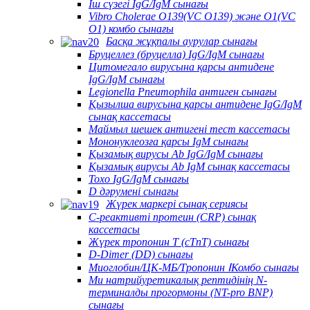
Іш сүзегі IgG/IgM сынағы
Vibro Cholerae O139(VC O139) және O1(VC
O1) комбо сынағы
Басқа жұқпалы аурулар сынағы
Бруцеллез (бруцелла) IgG/IgM сынағы
Цитомегало вирусына қарсы антидене
IgG/IgM сынағы
Legionella Pneumophila антиген сынағы
Қызылша вирусына қарсы антидене IgG/IgM
сынақ кассетасы
Маймыл шешек антигені тест кассетасы
Мононуклеозға қарсы IgM сынағы
Қызамық вирусы Ab IgG/IgM сынағы
Қызамық вирусы Ab IgM сынақ кассетасы
Toxo IgG/IgM сынағы
D дәрумені сынағы
Жүрек маркері сынақ сериясы
C-реактивті протеин (CRP) сынақ
кассетасы
Жүрек тропонин T (cTnT) сынағы
D-Dimer (DD) сынағы
Миоглобин/ЦК-МБ/Тропонин ⅠКомбо сынағы
Ми натрийуретикалық рептидінің N-
терминалды прогормоны (NT-pro BNP)
сынағы