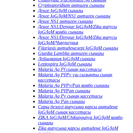
Cryptosporidium антиген сынағы
Денге IgG/IgM сынағы
Денге IgG/IgM/NS1 антиген сынағы
Денге NS1 антиген сынағы
Денге NS1/Dengue IgG/IgM/Zika вирусы
IgG/IgM комбо сынағы
Денге NS1/Dengue IgG/IgM/Zika вирусы
IgG/IgM/Чикунгунья
Filariasis антиденелері IgG/IgM сынағы
Giardia Lamblia антиген сынағы
Лейшмания IgG/IgM сынағы
Leptospira IgG/IgM сынағы
Malaria Ag Pf сынақ кассетасы
Malaria Ag Pf/Pv үш сызықты сынақ
кассетасы
Malaria Ag Pf/Pv/Pan комбо сынағы
Malaria Ag Pf/Pan сынағы
Malaria Ag Pv сынақ кассетасы
Malaria Ag Pan сынағы
Сары безгегі вирусына қарсы антидене
IgG/IgM сынақ кассетасы
ZIKA IgG/IgM/Chikungunya IgG/IgM комбо
сынағы
Zika вирусына қарсы антидене IgG/IgM